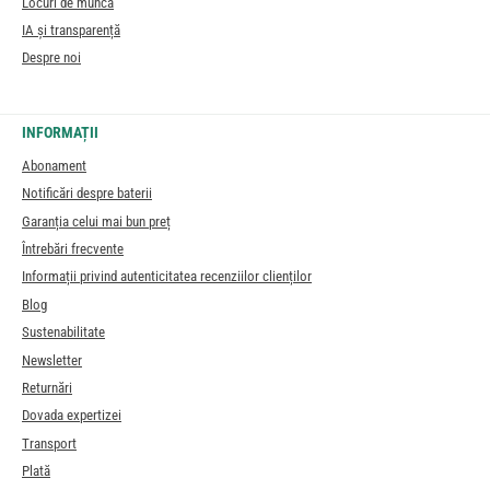
Locuri de muncă
IA și transparență
Despre noi
INFORMAȚII
Abonament
Notificări despre baterii
Garanția celui mai bun preț
Întrebări frecvente
Informații privind autenticitatea recenziilor clienților
Blog
Sustenabilitate
Newsletter
Returnări
Dovada expertizei
Transport
Plată