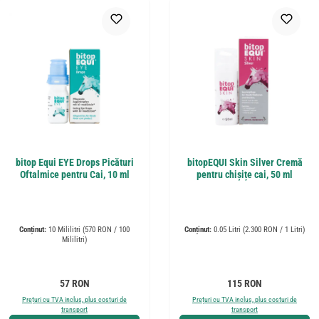
bitop Equi EYE Drops Picături
bitopEQUI Skin Silver Cremă
Oftalmice pentru Cai, 10 ml
pentru chișițe cai, 50 ml
Conținut:
10 Mililitri
(570 RON / 100
Conținut:
0.05 Litri
(2.300 RON / 1 Litri)
Mililitri)
Preț obișnuit:
Preț obișnuit:
57 RON
115 RON
Prețuri cu TVA inclus, plus costuri de
Prețuri cu TVA inclus, plus costuri de
transport
transport