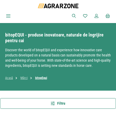
Sari la conținutul principal
Aveți 0 articole din
bitopEQUI - produse inovatoare, naturale de îngrijire
pentru cai
Discover the world of bitopEQUI and experience how innovative care
products developed on a natural basis can sustainably promote the health
and well-being of your horse. With state-of-the-art science and high-quality
ingredients, bitopEQUI is setting new standards in horse care.
Acasă
Mărci
bitopEqui
Filtru