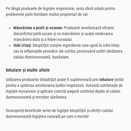
Pe lângă produsele de îngrijire respiratorie, seria oferă soluții pentru
problemele pielii familiare multor proprietari de cai:
Mâncărime a pielii și eczeme
: Produsele ameliorează eficient
disconfortul pielii uscate și cu mâncărime și susțin vindecarea
mâncărimii dulci și a febrei noroiului.
Ochi iritați
: bitopEQUI conține ingrediente care ajută la ochii iritați
sau la inflamațiile periodice ale ochilor, promovând astfel sănătatea
calului dumneavoastră. bunăstare.
Inhalare și multe altele
Utilizarea produselor bitopEQUI poate fi suplimentată prin
inhalare
țintită
pentru a optimiza ameliorarea bolilor respiratorii. Această combinație de
îngrijire inovatoare și aplicare corectă asigură confortul deplin al calului
dumneavoastră și menține sănătatea.
Descoperiți beneficiile seriei de îngrijire bitopEQUI și oferiți-i calului
dumneavoastră îngrijirea naturală pe care o merită!