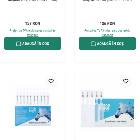
Preț obișnuit:
Preț obișnuit:
157 RON
136 RON
Prețuri cu TVA inclus, plus costuri de
Prețuri cu TVA inclus, plus costuri de
transport
transport
ADAUGĂ ÎN COȘ
ADAUGĂ ÎN COȘ