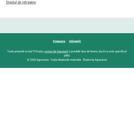
Dreptul de retragere
Compania
Informații
Toate prețurile includ TVA plus
costuri de transport
și posibile taxe de livrare, dacă nu este specificat
altfel.
© 2026 Agrarzone - Toate drepturile rezervate. Theme by Agrarzone