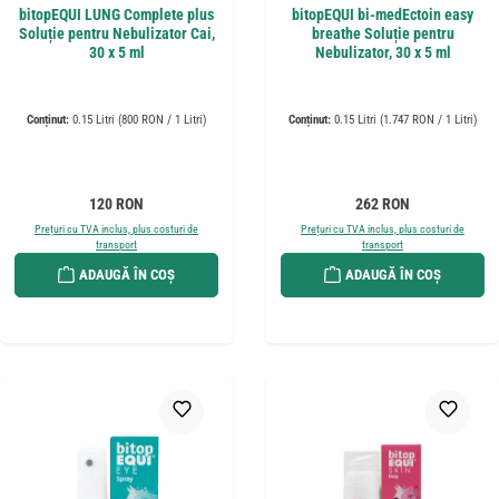
bitopEQUI LUNG Complete plus
bitopEQUI bi-medEctoin easy
Soluție pentru Nebulizator Cai,
breathe Soluție pentru
30 x 5 ml
Nebulizator, 30 x 5 ml
Conținut:
0.15 Litri
(800 RON / 1 Litri)
Conținut:
0.15 Litri
(1.747 RON / 1 Litri)
Preț obișnuit:
Preț obișnuit:
120 RON
262 RON
Prețuri cu TVA inclus, plus costuri de
Prețuri cu TVA inclus, plus costuri de
transport
transport
ADAUGĂ ÎN COȘ
ADAUGĂ ÎN COȘ