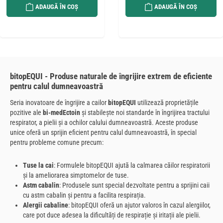
ADAUGĂ ÎN COȘ
ADAUGĂ ÎN COȘ
bitopEQUI - Produse naturale de îngrijire extrem de eficiente
pentru calul dumneavoastră
Seria inovatoare de îngrijire a cailor
bitopEQUI
utilizează proprietățile
pozitive ale
bi-medEctoin
și stabilește noi standarde în îngrijirea tractului
respirator, a pielii și a ochilor calului dumneavoastră. Aceste produse
unice oferă un sprijin eficient pentru calul dumneavoastră, în special
pentru probleme comune precum:
Tuse la cai
: Formulele bitopEQUI ajută la calmarea căilor respiratorii
și la ameliorarea simptomelor de tuse.
Astm cabalin
: Produsele sunt special dezvoltate pentru a sprijini caii
cu astm cabalin și pentru a facilita respirația.
Alergii cabaline
: bitopEQUI oferă un ajutor valoros în cazul alergiilor,
care pot duce adesea la dificultăți de respirație și iritații ale pielii.