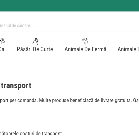
Cal
Păsări De Curte
Animale De Fermă
Animale 
e transport
ort per comandă. Multe produse beneficiază de livrare gratuită. Găs
ătoarele costuri de transport: