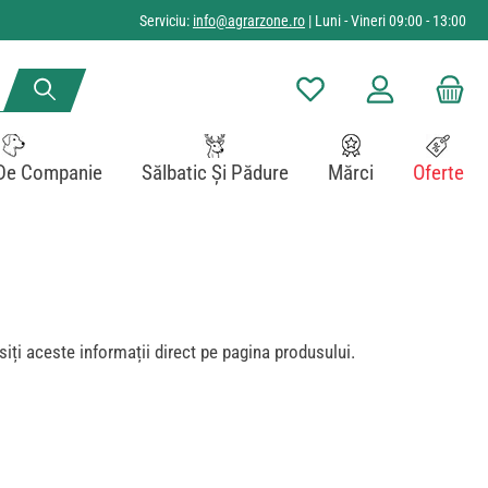
Serviciu:
info@agrarzone.ro
| Luni - Vineri 09:00 - 13:00
Aveți 0 articole din lista de
De Companie
Sălbatic Și Pădure
Mărci
Oferte
iți aceste informații direct pe pagina produsului.