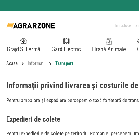
i la conținutul principal
Sari la căutare
Sari la navigarea principală
Grajd Si Fermă
Gard Electric
Hrană Animale
Acasă
Informații
Transport
Informații privind livrarea și costurile d
Pentru ambalare și expediere percepem o taxă forfetară de transp
Expedieri de colete
Pentru expedierile de colete pe teritoriul României percepem urm