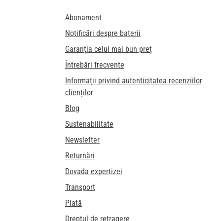
Abonament
Notificări despre baterii
Garanția celui mai bun preț
Întrebări frecvente
Informații privind autenticitatea recenziilor
clienților
Blog
Sustenabilitate
Newsletter
Returnări
Dovada expertizei
Transport
Plată
Dreptul de retragere