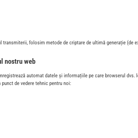
ul transmiterii, folosim metode de criptare de ultimă generație (de
ul nostru web
înregistrează automat datele și informațiile pe care browserul dvs. l
 punct de vedere tehnic pentru noi: