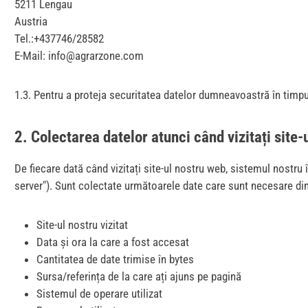
5211 Lengau
Austria
Tel.:+437746/28582
E-Mail: info@agrarzone.com
1.3. Pentru a proteja securitatea datelor dumneavoastră în timp
2. Colectarea datelor atunci când vizitați site-
De fiecare dată când vizitați site-ul nostru web, sistemul nostru 
server"). Sunt colectate următoarele date care sunt necesare din
Site-ul nostru vizitat
Data și ora la care a fost accesat
Cantitatea de date trimise în bytes
Sursa/referința de la care ați ajuns pe pagină
Sistemul de operare utilizat