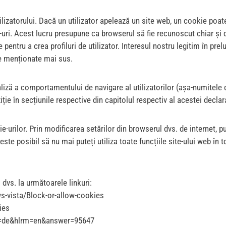
ilizatorului. Dacă un utilizator apelează un site web, un cookie poate
kie-uri. Acest lucru presupune ca browserul să fie recunoscut chiar ș
 pentru a crea profiluri de utilizator. Interesul nostru legitim în pre
le menționate mai sus.
aliză a comportamentului de navigare al utilizatorilor (așa-numitele c
ție în secțiunile respective din capitolul respectiv al acestei declara
okie-urilor. Prin modificarea setărilor din browserul dvs. de internet,
ste posibil să nu mai puteți utiliza toate funcțiile site-ului web în
 dvs. la următoarele linkuri:
s-vista/Block-or-allow-cookies
ies
l =de&hlrm=en&answer=95647