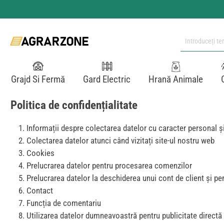
i la conținutul principal
Sari la căutare
Sari la navigarea principală
Grajd Si Fermă
Gard Electric
Hrană Animale
Politica de confidențialitate
Informații despre colectarea datelor cu caracter personal ș
Colectarea datelor atunci când vizitați site-ul nostru web
Cookies
Prelucrarea datelor pentru procesarea comenzilor
Prelucrarea datelor la deschiderea unui cont de client și pe
Contact
Funcția de comentariu
Utilizarea datelor dumneavoastră pentru publicitate directă