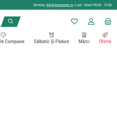
Serviciu:
info@agrarzone.ro
| Luni - Vineri 09:00 - 13:00
Aveți 0 articole din lista de
De Companie
Sălbatic Și Pădure
Mărci
Oferte