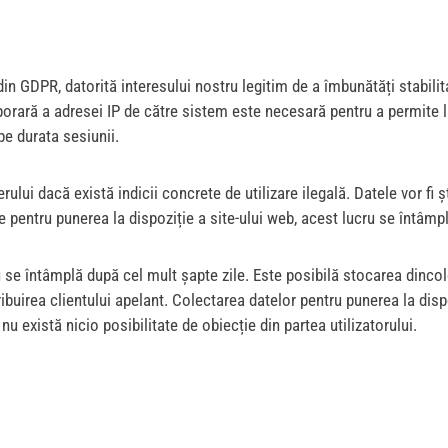
a f din GDPR, datorită interesului nostru legitim de a îmbunătăți stabil
porară a adresei IP de către sistem este necesară pentru a permite li
pe durata sesiunii.
verului dacă există indicii concrete de utilizare ilegală. Datele vor 
te pentru punerea la dispoziție a site-ului web, acest lucru se întâm
ru se întâmplă după cel mult șapte zile. Este posibilă stocarea dincol
ribuirea clientului apelant. Colectarea datelor pentru punerea la dispo
u există nicio posibilitate de obiecție din partea utilizatorului.