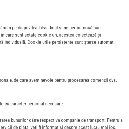
rămân pe dispozitivul dvs. final și ne permit nouă sau
 în care sunt setate cookie-uri, acestea colectează și
ură individuală. Cookie-urile persistente sunt șterse automat
ersonale, de care avem nevoie pentru procesarea comenzii dvs.
le cu caracter personal necesare.
rarea bunurilor către respectiva companie de transport. Pentru a
vicii de plată, veți fi informat și despre acest lucru mai jos.