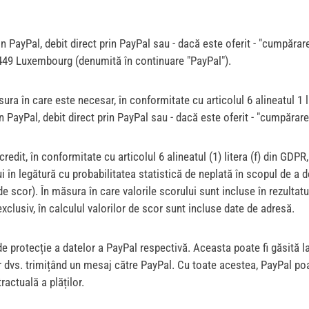
 PayPal, debit direct prin PayPal sau - dacă este oferit - "cumpărare 
-2449 Luxembourg (denumită în continuare "PayPal").
a în care este necesar, în conformitate cu articolul 6 alineatul 1 l
n PayPal, debit direct prin PayPal sau - dacă este oferit - "cumpărare 
credit, în conformitate cu articolul 6 alineatul (1) litera (f) din GDP
tului în legătură cu probabilitatea statistică de neplată în scopul de
de scor). În măsura în care valorile scorului sunt incluse în rezulta
exclusiv, în calculul valorilor de scor sunt incluse date de adresă.
a de protecție a datelor a PayPal respectivă. Aceasta poate fi găsi
 dvs. trimițând un mesaj către PayPal. Cu toate acestea, PayPal poat
actuală a plăților.