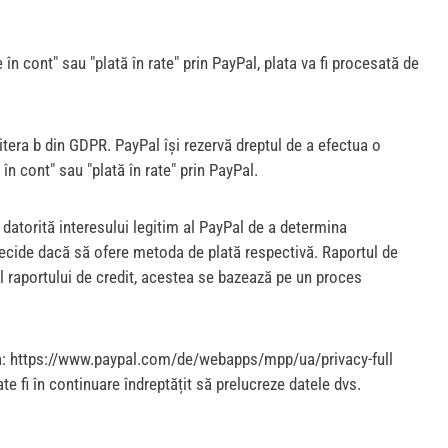
în cont" sau "plată în rate" prin PayPal, plata va fi procesată de
itera b din GDPR. PayPal își rezervă dreptul de a efectua o
în cont" sau "plată în rate" prin PayPal.
R, datorită interesului legitim al PayPal de a determina
 a decide dacă să ofere metoda de plată respectivă. Raportul de
tul raportului de credit, acestea se bazează pe un proces
tă la: https://www.paypal.com/de/webapps/mpp/ua/privacy-full
e fi în continuare îndreptățit să prelucreze datele dvs.