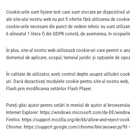
Cookie-urile sunt fișiere text care sunt stocate pe dispozitivul ut
ale site-ului nostru web nu pot fi oferite fără utilizarea de coo
cookie-urile necesare din punct de vedere tehnic nu sunt utilizate
6 alineatul 1 litera f) din GDPR constă, de asemenea, în scopuri
În plus, site-ul nostru web utilizează cookie-uri care permit o an
domeniul de aplicare, scopul, temeiul juridic și opțiunile de opozi
În calitate de utilizator, aveți control deplin asupra utilizării co
uri. Dacă dezactivați modulele cookie pentru site-ul nostru web, e
Flash prin modificarea setărilor Flash Player.
Puteți găsi ajutor pentru setări în meniul de ajutor al browserului
Internet Explorer: https://windows.microsoft.com/de-DE/window
Firefox: https://support.mozilla.org/de/kb/allow-and-reject-cook
Chrome: https://support.google.com/chrome/bin/answer.py?h