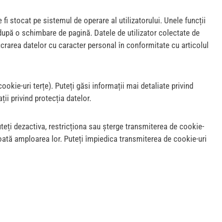
 fi stocat pe sistemul de operare al utilizatorului. Unele funcții
i după o schimbare de pagină. Datele de utilizator colectate de
lucrarea datelor cu caracter personal în conformitate cu articolul
ookie-uri terțe). Puteți găsi informații mai detaliate privind
ții privind protecția datelor.
 puteți dezactiva, restricționa sau șterge transmiterea de cookie-
 toată amploarea lor. Puteți împiedica transmiterea de cookie-uri