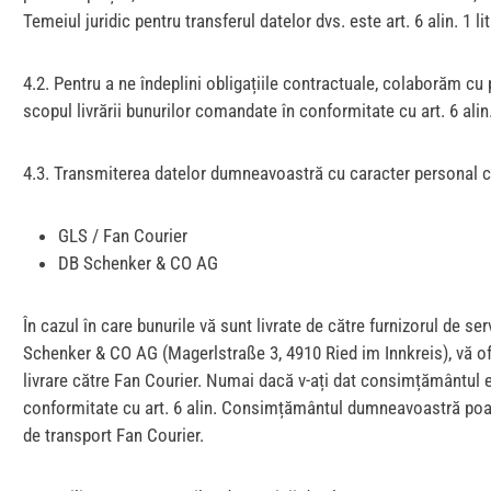
Temeiul juridic pentru transferul datelor dvs. este art. 6 alin. 1 li
4.2. Pentru a ne îndeplini obligațiile contractuale, colaborăm cu
scopul livrării bunurilor comandate în conformitate cu art. 6 alin
4.3. Transmiterea datelor dumneavoastră cu caracter personal căt
GLS / Fan Courier
DB Schenker & CO AG
În cazul în care bunurile vă sunt livrate de către furnizorul de
Schenker & CO AG (Magerlstraße 3, 4910 Ried im Innkreis), vă ofer
livrare către Fan Courier. Numai dacă v-ați dat consimțământul e
conformitate cu art. 6 alin. Consimțământul dumneavoastră poate 
de transport Fan Courier.