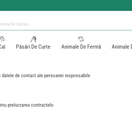
Cal
Păsări De Curte
Animale De Fermă
Animale 
i datele de contact ale persoanei responsabile
ntru prelucrarea contractelo