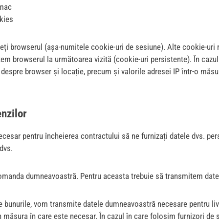
/mac
kies
ideți browserul (așa-numitele cookie-uri de sesiune). Alte cookie-uri 
em browserul la următoarea vizită (cookie-uri persistente). În cazul
 despre browser și locație, precum și valorile adresei IP într-o măs
nzilor
ecesar pentru încheierea contractului să ne furnizați datele dvs. p
dvs.
a comanda dumneavoastră. Pentru aceasta trebuie să transmitem date
ze bunurile, vom transmite datele dumneavoastră necesare pentru liv
măsura în care este necesar. În cazul în care folosim furnizori de ser