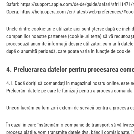
Safari: https://support.apple.com/de-de/guide/safari/sfri11471
Opera: https://help.opera.com /en/latest/web-preferences/#coo
Unele dintre cookie-urile utilizate aici sunt șterse după ce înch
companiilor noastre partenere (cookie-uri terțe) să vă recunoașt
procesează anumite informații despre utilizator, cum ar fi datele
după o anumită perioadă, care poate varia în funcție de cookie.
4. Prelucrarea datelor pentru procesarea come
4.1. Dacă doriți să comandați în magazinul nostru online, este n
Prelucrăm datele pe care le furnizați pentru a procesa comanda 
Uneori lucrăm cu furnizori externi de servicii pentru a proces
În cazul în care însărcinăm o companie de transport să vă livre
procesa plățile, vom transmite datele dvs. băncii comisionate, în 