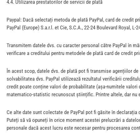
4.4. Utilizarea prestatorilor de servicii de plată
Paypal: Dacă selectați metoda de plată PayPal, card de credit prin
PayPal (Europe) S.a.r.l. et Cie, S.C.A., 22-24 Boulevard Royal, L
Transmitem datele dvs. cu caracter personal către PayPal în măsur
verificare a creditului pentru metodele de plată card de credit pri
În acest scop, datele dvs. de plată pot fi transmise agențiilor de 
solvabilitatea dvs. PayPal utilizează rezultatul verificării credi
credit poate conține valori de probabilitate (așa-numitele valori 
matematico-statistic recunoscut științific. Printre altele, dar nu 
Ce alte date sunt colectate de PayPal pot fi găsite în declarați
Puteți să vă opuneți în orice moment acestei prelucrări a datelor
personale dacă acest lucru este necesar pentru procesarea contr