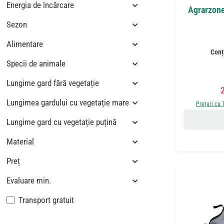
Energia de încărcare
Agrarzone
Sezon
Alimentare
Conț
Specii de animale
Lungime gard fără vegetație
P
Lungimea gardului cu vegetație mare
Prețuri cu 
Lungime gard cu vegetație puțină
Material
Preț
Evaluare min.
Adaugă filtru: Livrare gratuită
Transport gratuit