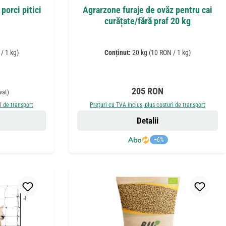
porci pitici
Agrarzone furaje de ovăz pentru cai
curățate/fără praf 20 kg
/ 1 kg)
Conținut:
20 kg
(10 RON / 1 kg)
nuit:
Preț obișnuit:
205 RON
vat)
i de transport
Prețuri cu TVA inclus, plus costuri de transport
Detalii
−6%