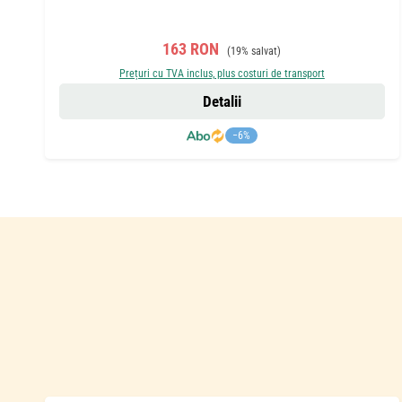
Preț de vânzare:
Preț obișnuit:
163 RON
(19% salvat)
Prețuri cu TVA inclus, plus costuri de transport
Detalii
−6%
Sari peste galeria de produse