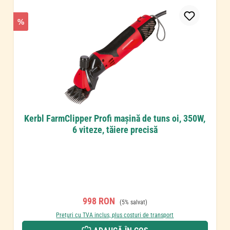
%
Kerbl FarmClipper Profi mașină de tuns oi, 350W,
6 viteze, tăiere precisă
Preț de vânzare:
Preț obișnuit:
998 RON
(5% salvat)
Prețuri cu TVA inclus, plus costuri de transport