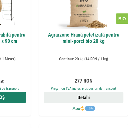
BIO
cabilă pentru
Agrarzone Hrană peletizată pentru
m x 90 cm
mini-porci bio 20 kg
/ 1 Meter)
Conținut:
20 kg
(14 RON / 1 kg)
:
șnuit:
Preț obișnuit:
277 RON
at)
i de transport
Prețuri cu TVA inclus, plus costuri de transport
COȘ
Detalii
−6%