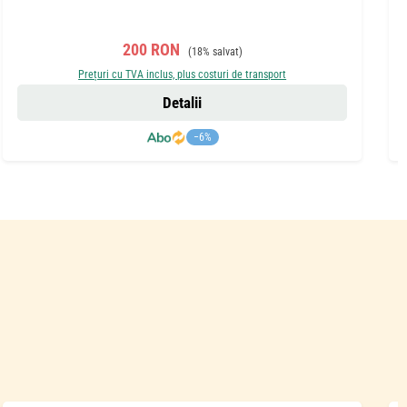
Preț de vânzare:
Preț obișnuit:
200 RON
(18% salvat)
Prețuri cu TVA inclus, plus costuri de transport
Detalii
−6%