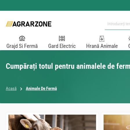
i la conținutul principal
Sari la căutare
Sari la navigarea principală
Grajd Si Fermă
Gard Electric
Hrană Animale
Cumpărați totul pentru animalele de ferm
Acasă
Animale De Fermă