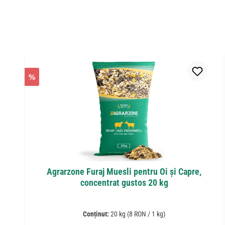
Sari peste galeria de produse
%
Agrarzone Furaj Muesli pentru Oi și Capre,
concentrat gustos 20 kg
Conținut:
20 kg
(8 RON / 1 kg)