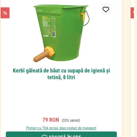
%
%
Kerbl găleată de băut cu supapă de igienă și
tetină, 8 litri
Preț de vânzare:
Preț obișnuit:
79 RON
(23% salvat)
Prețuri cu TVA inclus, plus costuri de transport