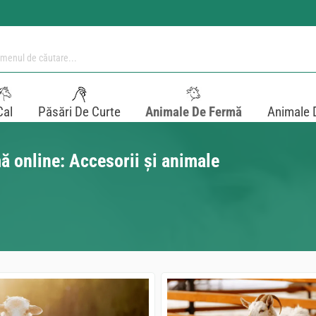
Cal
Păsări De Curte
Animale De Fermă
Animale 
ă online: Accesorii și animale