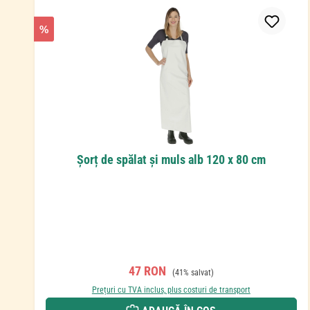
%
Șorț de spălat și muls alb 120 x 80 cm
Preț de vânzare:
Preț obișnuit:
47 RON
(41% salvat)
Prețuri cu TVA inclus, plus costuri de transport