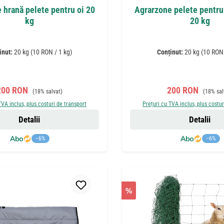
 hrană pelete pentru oi 20
Agrarzone pelete pentru 
kg
20 kg
inut:
20 kg
(10 RON / 1 kg)
Conținut:
20 kg
(10 RON 
reț de vânzare:
Preț obișnuit:
Preț de vânzare:
Preț obiș
200 RON
200 RON
(18% salvat)
(18% sal
TVA inclus, plus costuri de transport
Prețuri cu TVA inclus, plus costur
Detalii
Detalii
−6%
−6%
%