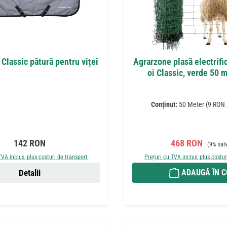
Classic pătură pentru viței
Agrarzone plasă electrifi
oi Classic, verde 50 
Conținut:
50 Meter
(9 RON 
Preț obișnuit:
Preț de vânzare
Preț obi
142 RON
468 RON
(9% salv
TVA inclus, plus costuri de transport
Prețuri cu TVA inclus, plus costur
Detalii
ADAUGĂ ÎN 