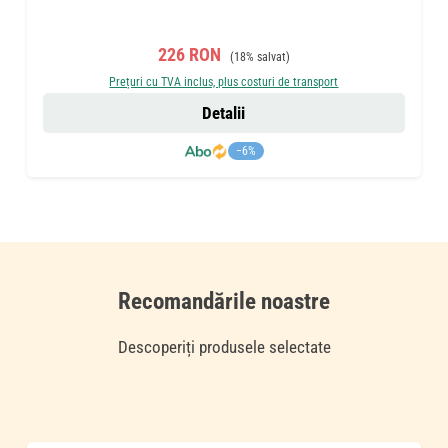
Preț de vânzare:
Preț obișnuit:
226 RON
(18% salvat)
Prețuri cu TVA inclus, plus costuri de transport
Detalii
−6%
Recomandările noastre
Descoperiți produsele selectate