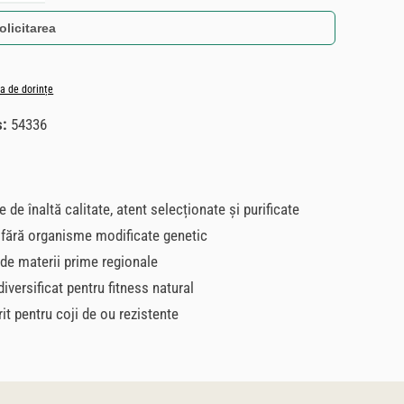
olicitarea
ta de dorințe
s:
54336
e de înaltă calitate, atent selecționate și purificate
 fără organisme modificate genetic
 de materii prime regionale
versificat pentru fitness natural
t pentru coji de ou rezistente