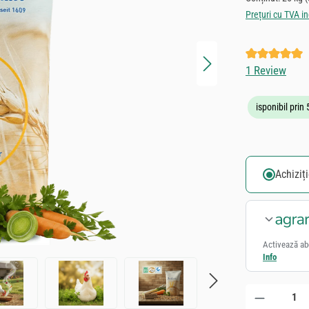
Prețuri cu TVA in
Evaluarea med
1 Review
isponibil prin
Achiziț
Activează ab
Info
Cantitate produs: