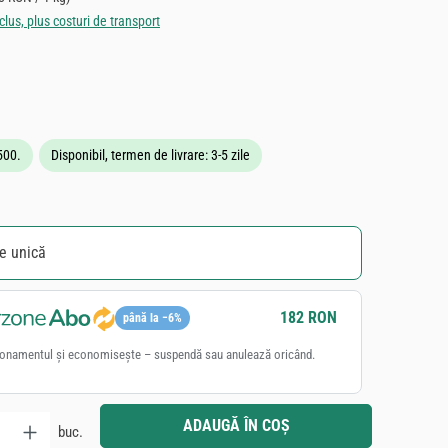
clus, plus costuri de transport
ie de 5 din 5 stele
 500.
Disponibil, termen de livrare: 3-5 zile
ie unică
182 RON
până la −6%
onamentul și economisește – suspendă sau anulează oricând.
 Introduceți cantitatea dorită sau utilizați butoanele pentru a mări sau micșora ca
ADAUGĂ ÎN COȘ
buc.