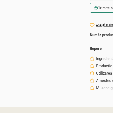
Trimite s
Adaugă la lis
Număr produ
Repere
Ingredient
Producție
Utilizarea
Amestec di
Muschelgri