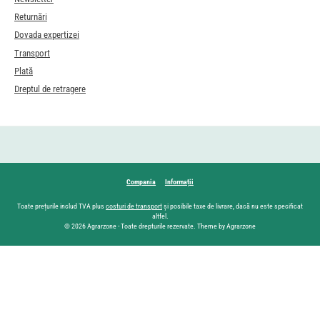
Returnări
Dovada expertizei
Transport
Plată
Dreptul de retragere
Compania
Informații
Toate prețurile includ TVA plus
costuri de transport
și posibile taxe de livrare, dacă nu este specificat
altfel.
© 2026 Agrarzone - Toate drepturile rezervate. Theme by Agrarzone