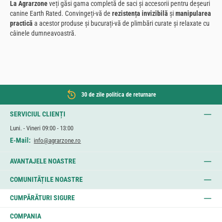
La Agrarzone
veți găsi gama completă de saci și accesorii pentru deșeuri
canine Earth Rated. Convingeți-vă de
rezistența invizibilă
și
manipularea
practică
a acestor produse și bucurați-vă de plimbări curate și relaxate cu
câinele dumneavoastră.
30 de zile politica de returnare
SERVICIUL CLIENȚI
Luni. - Vineri 09:00 - 13:00
E-Mail:
info@agrarzone.ro
AVANTAJELE NOASTRE
COMUNITĂȚILE NOASTRE
CUMPĂRĂTURI SIGURE
COMPANIA