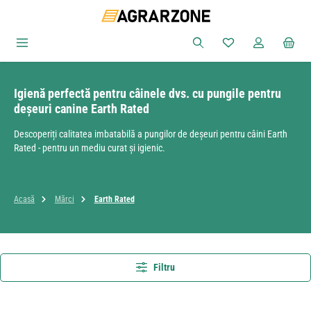
Sari la conținutul principal
Aveți 0 articole din
Igienă perfectă pentru câinele dvs. cu pungile pentru
deșeuri canine Earth Rated
Descoperiți calitatea imbatabilă a pungilor de deșeuri pentru câini Earth
Rated - pentru un mediu curat și igienic.
Acasă
Mărci
Earth Rated
Filtru