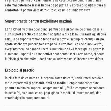
va ține cu ușurință orice dimensiune de caca. Aceste pungi sunt printre
cele mai puternice și mai fiabile
de pe piață și vă oferă o soluție
sigură
și
confortabilă
pentru viața de zi cu zi cu câinele dumneavoastră.
Suport practic pentru flexibilitate maximă
Earth Rated nu oferă doar pungi pentru deșeuri canine de primă clasă, ci
și un
suport practic
care poate fi adaptat la orice lesă.
Cureaua ajustabilă
asigură că suportul rămâne bine fixat în poziție, în timp ce
cârligul de pe
spate
stochează pungile folosite până la următorul coș de gunoi. Astfel,
aveți întotdeauna o mână liberă și nu trebuie să vă faceți griji cu privire la
eliminare. Suportul nu este potrivit doar pentru sacii Earth Rated, ci poate
fi folosit și cu alte mărci - dacă cineva îndrăznește să încerce ceva diferit.
Ecologic și practic
În plus față de calitatea și funcționalitatea ridicată, Earth Rated acordă o
mare importanță și
prieteniei față de mediu
. Gențile sunt concepute
pentru a minimiza impactul asupra mediului, fără a compromite calitatea.
În acest fel, nu numai că sprijiniți igiena în mediul dumneavoastră, dar
contribuiți și la protejarea naturii.