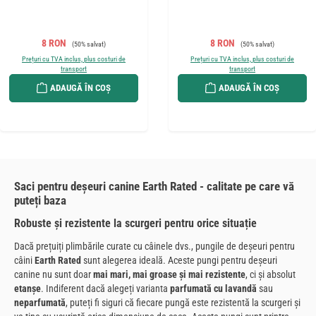
Preț de vânzare:
Preț obișnuit:
Preț de vânzare:
Preț obișnuit:
8 RON
8 RON
(50% salvat)
(50% salvat)
Prețuri cu TVA inclus, plus costuri de
Prețuri cu TVA inclus, plus costuri de
transport
transport
ADAUGĂ ÎN COȘ
ADAUGĂ ÎN COȘ
Saci pentru deșeuri canine Earth Rated - calitate pe care vă
puteți baza
Robuste și rezistente la scurgeri pentru orice situație
Dacă prețuiți plimbările curate cu câinele dvs., pungile de deșeuri pentru
câini
Earth Rated
sunt alegerea ideală. Aceste pungi pentru deșeuri
canine nu sunt doar
mai mari, mai groase și mai rezistente
, ci și absolut
etanșe
. Indiferent dacă alegeți varianta
parfumată cu lavandă
sau
neparfumată
, puteți fi siguri că fiecare pungă este rezistentă la scurgeri și