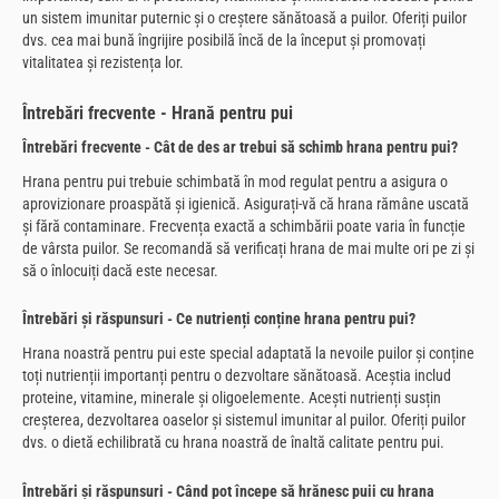
un sistem imunitar puternic și o creștere sănătoasă a puilor. Oferiți puilor
dvs. cea mai bună îngrijire posibilă încă de la început și promovați
vitalitatea și rezistența lor.
Întrebări frecvente - Hrană pentru pui
Întrebări frecvente - Cât de des ar trebui să schimb hrana pentru pui?
Hrana pentru pui trebuie schimbată în mod regulat pentru a asigura o
aprovizionare proaspătă și igienică. Asigurați-vă că hrana rămâne uscată
și fără contaminare. Frecvența exactă a schimbării poate varia în funcție
de vârsta puilor. Se recomandă să verificați hrana de mai multe ori pe zi și
să o înlocuiți dacă este necesar.
Întrebări și răspunsuri - Ce nutrienți conține hrana pentru pui?
Hrana noastră pentru pui este special adaptată la nevoile puilor și conține
toți nutrienții importanți pentru o dezvoltare sănătoasă. Aceștia includ
proteine, vitamine, minerale și oligoelemente. Acești nutrienți susțin
creșterea, dezvoltarea oaselor și sistemul imunitar al puilor. Oferiți puilor
dvs. o dietă echilibrată cu hrana noastră de înaltă calitate pentru pui.
Întrebări și răspunsuri - Când pot începe să hrănesc puii cu hrana