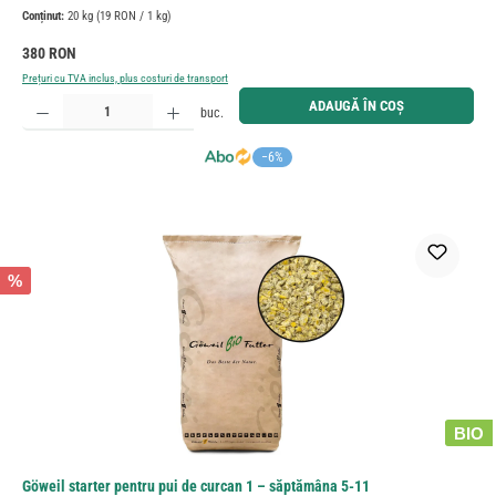
Conținut:
20 kg
(19 RON / 1 kg)
Preț obișnuit:
380 RON
Prețuri cu TVA inclus, plus costuri de transport
Cantitate produs: Introduceți cantitatea dorită sau utilizați butoanele pentru a mări sau micșora cant
ADAUGĂ ÎN COȘ
buc.
−6%
%
BIO
Göweil starter pentru pui de curcan 1 – săptămâna 5-11