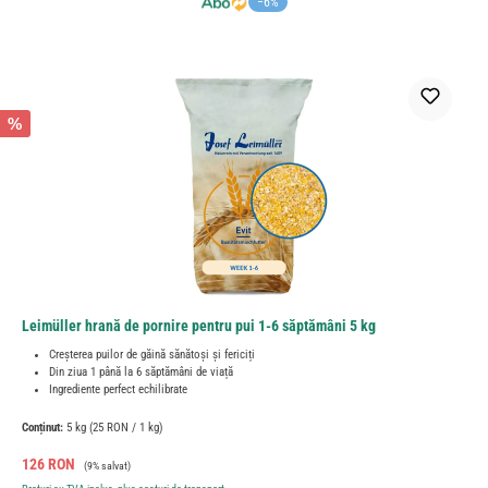
−6%
%
Leimüller hrană de pornire pentru pui 1-6 săptămâni 5 kg
Creșterea puilor de găină sănătoși și fericiți
Din ziua 1 până la 6 săptămâni de viață
Ingrediente perfect echilibrate
Conținut:
5 kg
(25 RON / 1 kg)
Preț de vânzare:
Preț obișnuit:
126 RON
(9% salvat)