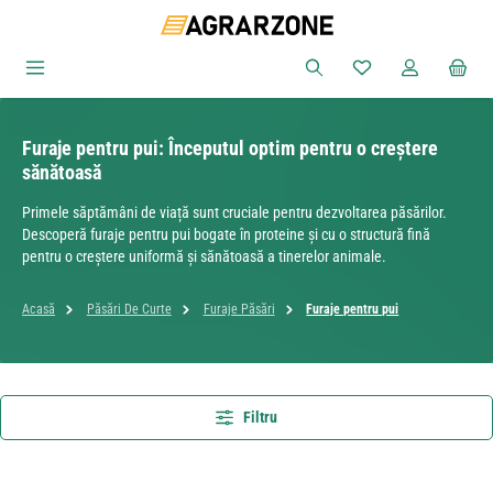
Sari la conținutul principal
Aveți 0 articole din
Furaje pentru pui: Începutul optim pentru o creștere
sănătoasă
Primele săptămâni de viață sunt cruciale pentru dezvoltarea păsărilor.
Descoperă furaje pentru pui bogate în proteine și cu o structură fină
pentru o creștere uniformă și sănătoasă a tinerelor animale.
Acasă
Păsări De Curte
Furaje Păsări
Furaje pentru pui
Filtru