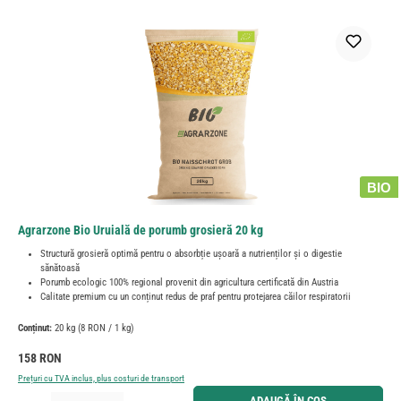
BIO
Agrarzone Bio Uruială de porumb grosieră 20 kg
Structură grosieră optimă pentru o absorbție ușoară a nutrienților și o digestie
sănătoasă
Porumb ecologic 100% regional provenit din agricultura certificată din Austria
Calitate premium cu un conținut redus de praf pentru protejarea căilor respiratorii
Conținut:
20 kg
(8 RON / 1 kg)
Preț obișnuit:
158 RON
Prețuri cu TVA inclus, plus costuri de transport
Cantitate produs: Introduceți cantitatea dorită sau utilizați butoanele pentru a mări sau micșora cant
ADAUGĂ ÎN COȘ