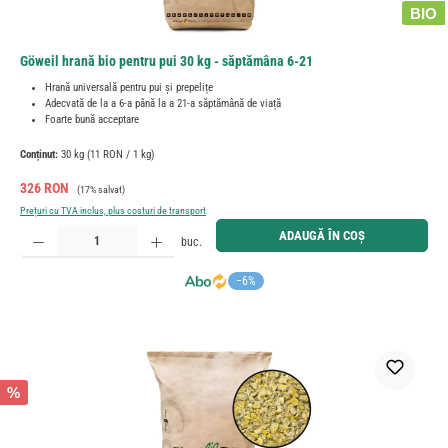
BIO
Göweil hrană bio pentru pui 30 kg - săptămâna 6-21
Hrană universală pentru pui și prepelițe
Adecvată de la a 6-a până la a 21-a săptămână de viață
Foarte bună acceptare
Conținut:
30 kg
(11 RON / 1 kg)
Preț de vânzare:
Preț obișnuit:
326 RON
(17% salvat)
Prețuri cu TVA inclus, plus costuri de transport
Cantitate produs: Introduceți cantitatea dorită sau utilizați butoanele pentru a mări sau micșora cant
ADAUGĂ ÎN COȘ
buc.
−6%
%