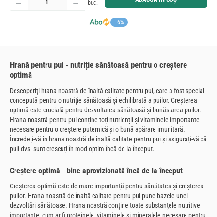
buc.
−6%
Hrană pentru pui - nutriție sănătoasă pentru o creștere
optimă
Descoperiți hrana noastră de înaltă calitate pentru pui, care a fost special
concepută pentru o nutriție sănătoasă și echilibrată a puilor. Creșterea
optimă este crucială pentru dezvoltarea sănătoasă și bunăstarea puilor.
Hrana noastră pentru pui conține toți nutrienții și vitaminele importante
necesare pentru o creștere puternică și o bună apărare imunitară.
Încredeți-vă în hrana noastră de înaltă calitate pentru pui și asigurați-vă că
puii dvs. sunt crescuți în mod optim încă de la început.
Creștere optimă - bine aprovizionată încă de la început
Creșterea optimă este de mare importanță pentru sănătatea și creșterea
puilor. Hrana noastră de înaltă calitate pentru pui pune bazele unei
dezvoltări sănătoase. Hrana noastră conține toate substanțele nutritive
importante, cum ar fi proteinele, vitaminele și mineralele necesare pentru