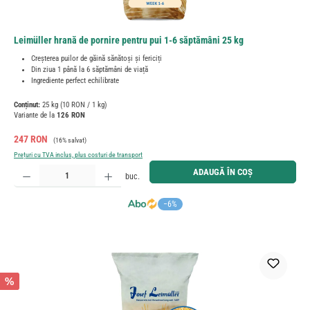
Leimüller hrană de pornire pentru pui 1-6 săptămâni 25 kg
Creșterea puilor de găină sănătoși și fericiți
Din ziua 1 până la 6 săptămâni de viață
Ingrediente perfect echilibrate
Conținut:
25 kg
(10 RON / 1 kg)
Variante de la
126 RON
Preț de vânzare:
Preț obișnuit:
247 RON
(16% salvat)
Prețuri cu TVA inclus, plus costuri de transport
Cantitate produs: Introduceți cantitatea dorită sau utilizați butoanele pentru a mări sau micșora cant
ADAUGĂ ÎN COȘ
buc.
−6%
%