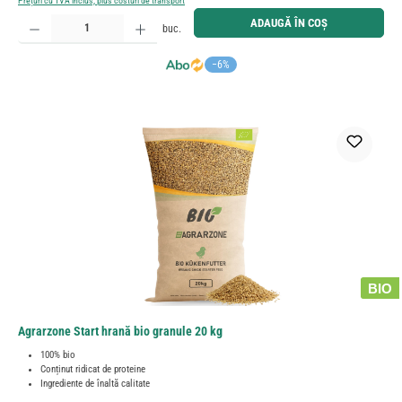
Prețuri cu TVA inclus, plus costuri de transport
Cantitate produs: Introduceți cantitatea dorită sau utilizați butoanele pentru a mări sau micșora cant
ADAUGĂ ÎN COȘ
buc.
−6%
BIO
Agrarzone Start hrană bio granule 20 kg
100% bio
Conținut ridicat de proteine
Ingrediente de înaltă calitate