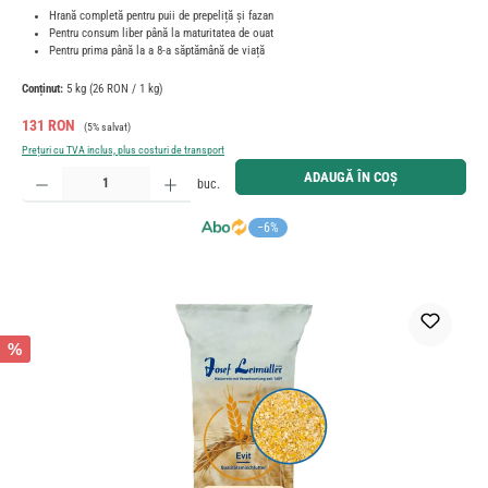
Hrană completă pentru puii de prepeliță și fazan
Pentru consum liber până la maturitatea de ouat
Pentru prima până la a 8-a săptămână de viață
Conținut:
5 kg
(26 RON / 1 kg)
Preț de vânzare:
Preț obișnuit:
131 RON
(5% salvat)
Prețuri cu TVA inclus, plus costuri de transport
Cantitate produs: Introduceți cantitatea dorită sau utilizați butoanele pentru a mări sau micșora cant
ADAUGĂ ÎN COȘ
buc.
−6%
%