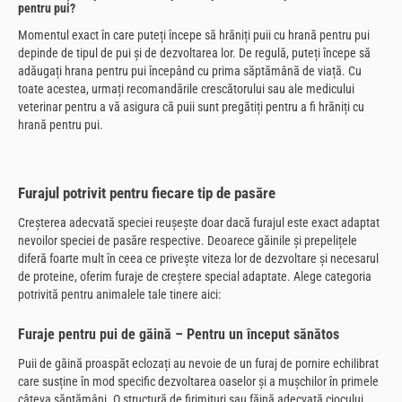
pentru pui?
Momentul exact în care puteți începe să hrăniți puii cu hrană pentru pui
depinde de tipul de pui și de dezvoltarea lor. De regulă, puteți începe să
adăugați hrana pentru pui începând cu prima săptămână de viață. Cu
toate acestea, urmați recomandările crescătorului sau ale medicului
veterinar pentru a vă asigura că puii sunt pregătiți pentru a fi hrăniți cu
hrană pentru pui.
Furajul potrivit pentru fiecare tip de pasăre
Creșterea adecvată speciei reușește doar dacă furajul este exact adaptat
nevoilor speciei de pasăre respective. Deoarece găinile și prepelițele
diferă foarte mult în ceea ce privește viteza lor de dezvoltare și necesarul
de proteine, oferim furaje de creștere special adaptate. Alege categoria
potrivită pentru animalele tale tinere aici:
Furaje pentru pui de găină – Pentru un început sănătos
Puii de găină proaspăt eclozați au nevoie de un furaj de pornire echilibrat
care susține în mod specific dezvoltarea oaselor și a mușchilor în primele
câteva săptămâni. O structură de firimituri sau făină adecvată ciocului