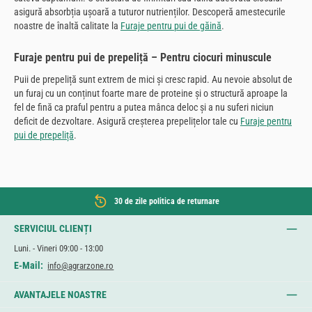
asigură absorbția ușoară a tuturor nutrienților. Descoperă amestecurile
noastre de înaltă calitate la
Furaje pentru pui de găină
.
Furaje pentru pui de prepeliță – Pentru ciocuri minuscule
Puii de prepeliță sunt extrem de mici și cresc rapid. Au nevoie absolut de
un furaj cu un conținut foarte mare de proteine și o structură aproape la
fel de fină ca praful pentru a putea mânca deloc și a nu suferi niciun
deficit de dezvoltare. Asigură creșterea prepelițelor tale cu
Furaje pentru
pui de prepeliță
.
30 de zile politica de returnare
SERVICIUL CLIENȚI
Luni. - Vineri 09:00 - 13:00
E-Mail:
info@agrarzone.ro
AVANTAJELE NOASTRE