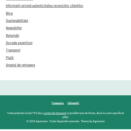
Informații privind autenticitatea recenziilor clienților
Blog
Sustenabilitate
Newsletter
Returnări
Dovada expertizei
Transport
Plată
Dreptul de retragere
Compania
Informații
Toate prețurile includ TVA plus
costuri de transport
și posibile taxe de livrare, dacă nu este specificat
altfel.
© 2026 Agrarzone - Toate drepturile rezervate. Theme by Agrarzone