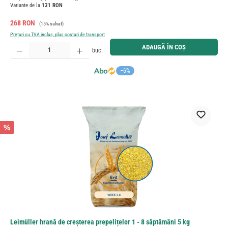
Variante de la
131 RON
Preț de vânzare:
Preț obișnuit:
268 RON
(15% salvat)
Prețuri cu TVA inclus, plus costuri de transport
Cantitate produs: Introduceți cantitatea dorită sau utilizați butoanele pentru a mări sau micșora cant
ADAUGĂ ÎN COȘ
buc.
−6%
%
Leimüller hrană de creșterea prepelițelor 1 - 8 săptămâni 5 kg