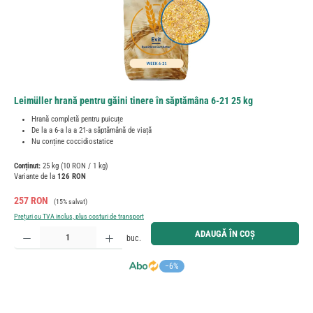
Leimüller hrană pentru găini tinere în săptămâna 6-21 25 kg
Hrană completă pentru puicuțe
De la a 6-a la a 21-a săptămână de viață
Nu conține coccidiostatice
Conținut:
25 kg
(10 RON / 1 kg)
Variante de la
126 RON
Preț de vânzare:
Preț obișnuit:
257 RON
(15% salvat)
Prețuri cu TVA inclus, plus costuri de transport
Cantitate produs: Introduceți cantitatea dorită sau utilizați butoanele pentru a mări sau micșora cant
ADAUGĂ ÎN COȘ
buc.
−6%