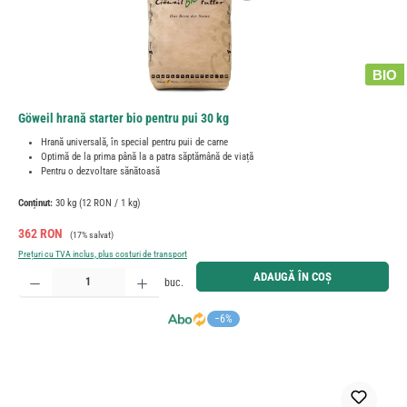
BIO
Göweil hrană starter bio pentru pui 30 kg
Hrană universală, în special pentru puii de carne
Optimă de la prima până la a patra săptămână de viață
Pentru o dezvoltare sănătoasă
Conținut:
30 kg
(12 RON / 1 kg)
Preț de vânzare:
Preț obișnuit:
362 RON
(17% salvat)
Prețuri cu TVA inclus, plus costuri de transport
Cantitate produs: Introduceți cantitatea dorită sau utilizați butoanele pentru a mări sau micșora cant
ADAUGĂ ÎN COȘ
buc.
−6%