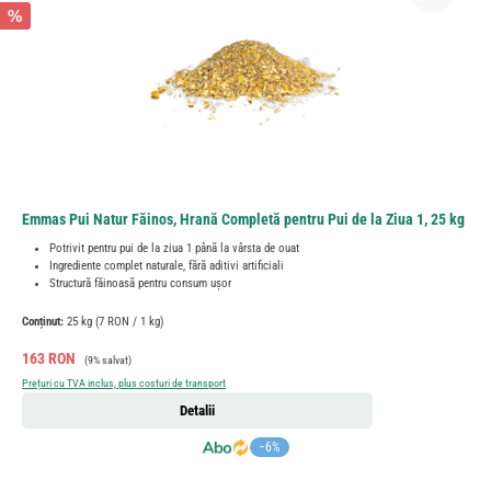
%
Emmas Pui Natur Făinos, Hrană Completă pentru Pui de la Ziua 1, 25 kg
Potrivit pentru pui de la ziua 1 până la vârsta de ouat
Ingrediente complet naturale, fără aditivi artificiali
Structură făinoasă pentru consum ușor
Conținut:
25 kg
(7 RON / 1 kg)
Preț de vânzare:
Preț obișnuit:
163 RON
(9% salvat)
Prețuri cu TVA inclus, plus costuri de transport
Detalii
−6%