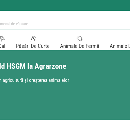
Cal
Păsări De Curte
Animale De Fermă
Animale 
 cald HSGM la Agrarzone
 agricultură și creșterea animalelor