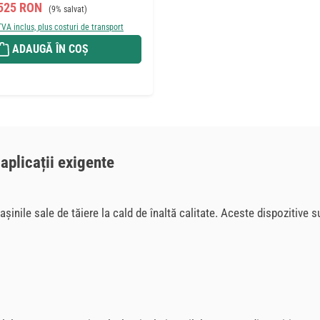
Preț de vânzare:
Preț obișnuit:
525 RON
(9% salvat)
TVA inclus, plus costuri de transport
ADAUGĂ ÎN COȘ
 aplicații exigente
ile sale de tăiere la cald de înaltă calitate. Aceste dispozitive sun