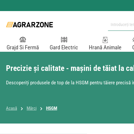
i la conținutul principal
Sari la căutare
Sari la navigarea principală
Grajd Si Fermă
Gard Electric
Hrană Animale
Precizie și calitate - mașini de tăiat la
Descoperiți produsele de top de la HSGM pentru tăiere precisă în
Acasă
Mărci
HSGM