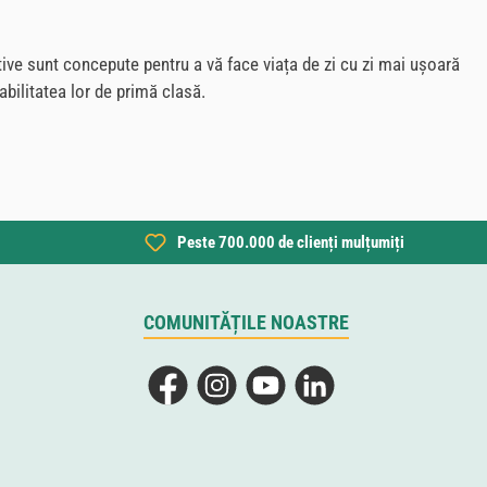
itive sunt concepute pentru a vă face viața de zi cu zi mai ușoară
bilitatea lor de primă clasă.
Peste 700.000 de clienți mulțumiți
COMUNITĂȚILE NOASTRE
Facebook
Instagram
YouTube
LinkedIn