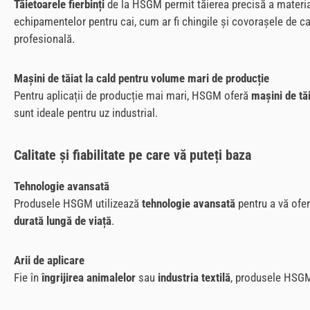
Tăietoarele fierbinți
de la HSGM permit tăierea precisă a materiale
echipamentelor pentru cai, cum ar fi chingile și covorașele de ca
profesională.
Mașini de tăiat la cald pentru volume mari de producție
Pentru aplicații de producție mai mari, HSGM oferă
mașini de tăi
sunt ideale pentru uz industrial.
Calitate și fiabilitate pe care vă puteți baza
Tehnologie avansată
Produsele HSGM utilizează
tehnologie avansată
pentru a vă oferi
durată lungă de viață
.
Arii de aplicare
Fie în
îngrijirea animalelor
sau
industria textilă
, produsele HSGM 