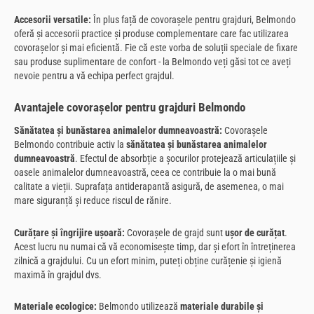
Accesorii versatile:
În plus față de covorașele pentru grajduri, Belmondo
oferă și accesorii practice și produse complementare care fac utilizarea
covorașelor și mai eficientă. Fie că este vorba de soluții speciale de fixare
sau produse suplimentare de confort - la Belmondo veți găsi tot ce aveți
nevoie pentru a vă echipa perfect grajdul.
Avantajele covorașelor pentru grajduri Belmondo
Sănătatea și bunăstarea animalelor dumneavoastră:
Covorașele
Belmondo contribuie activ la
sănătatea și bunăstarea animalelor
dumneavoastră
. Efectul de absorbție a șocurilor protejează articulațiile și
oasele animalelor dumneavoastră, ceea ce contribuie la o mai bună
calitate a vieții. Suprafața antiderapantă asigură, de asemenea, o mai
mare siguranță și reduce riscul de rănire.
Curățare și îngrijire ușoară:
Covorașele de grajd sunt
ușor de curățat
.
Acest lucru nu numai că vă economisește timp, dar și efort în întreținerea
zilnică a grajdului. Cu un efort minim, puteți obține curățenie și igienă
maximă în grajdul dvs.
Materiale ecologice:
Belmondo utilizează
materiale durabile și