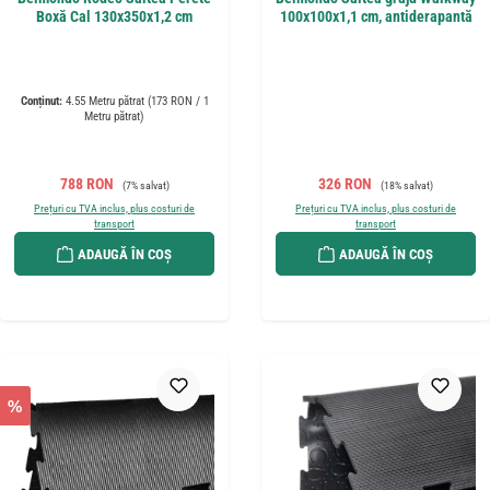
Boxă Cal 130x350x1,2 cm
100x100x1,1 cm, antiderapantă
Conținut:
4.55 Metru pătrat
(173 RON / 1
Metru pătrat)
Preț de vânzare:
Preț obișnuit:
Preț de vânzare:
Preț obișnuit:
788 RON
326 RON
(7% salvat)
(18% salvat)
Prețuri cu TVA inclus, plus costuri de
Prețuri cu TVA inclus, plus costuri de
transport
transport
ADAUGĂ ÎN COȘ
ADAUGĂ ÎN COȘ
%