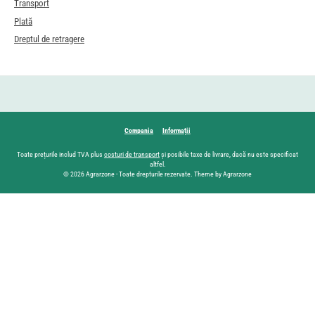
Transport
Plată
Dreptul de retragere
Compania
Informații
Toate prețurile includ TVA plus
costuri de transport
și posibile taxe de livrare, dacă nu este specificat
altfel.
© 2026 Agrarzone - Toate drepturile rezervate. Theme by Agrarzone