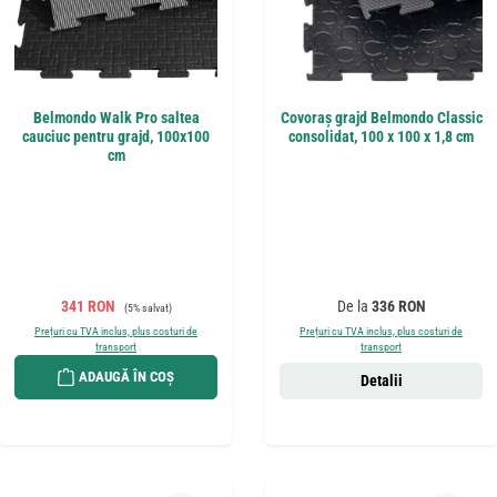
Belmondo Walk Pro saltea
Covoraș grajd Belmondo Classic
cauciuc pentru grajd, 100x100
consolidat, 100 x 100 x 1,8 cm
cm
Preț de vânzare:
Preț obișnuit:
Preț obișnuit:
341 RON
De la
336 RON
(5% salvat)
Prețuri cu TVA inclus, plus costuri de
Prețuri cu TVA inclus, plus costuri de
transport
transport
ADAUGĂ ÎN COȘ
Detalii