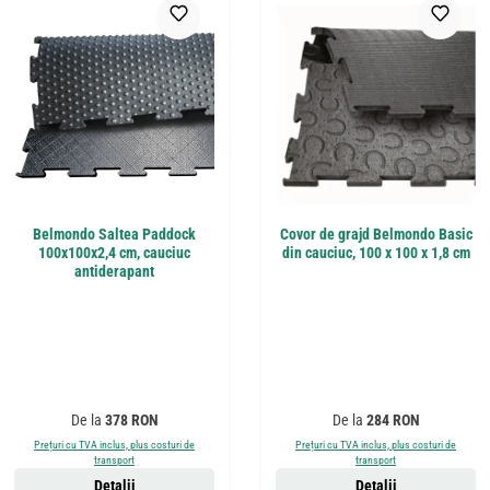
Belmondo Saltea Paddock
Covor de grajd Belmondo Basic
100x100x2,4 cm, cauciuc
din cauciuc, 100 x 100 x 1,8 cm
antiderapant
Preț obișnuit:
Preț obișnuit:
De la
378 RON
De la
284 RON
Prețuri cu TVA inclus, plus costuri de
Prețuri cu TVA inclus, plus costuri de
transport
transport
Detalii
Detalii