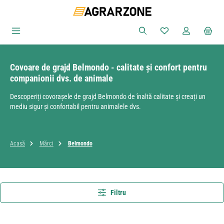
Sari la conținutul principal
Aveți 0 articole din
Covoare de grajd Belmondo - calitate și confort pentru
companionii dvs. de animale
Descoperiți covorașele de grajd Belmondo de înaltă calitate și creați un
mediu sigur și confortabil pentru animalele dvs.
Acasă
Mărci
Belmondo
Filtru