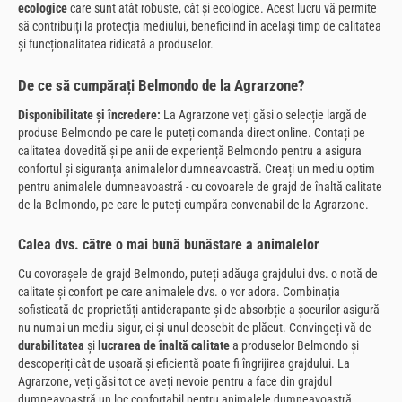
ecologice
care sunt atât robuste, cât și ecologice. Acest lucru vă permite
să contribuiți la protecția mediului, beneficiind în același timp de calitatea
și funcționalitatea ridicată a produselor.
De ce să cumpărați Belmondo de la Agrarzone?
Disponibilitate și încredere:
La Agrarzone veți găsi o selecție largă de
produse Belmondo pe care le puteți comanda direct online. Contați pe
calitatea dovedită și pe anii de experiență Belmondo pentru a asigura
confortul și siguranța animalelor dumneavoastră. Creați un mediu optim
pentru animalele dumneavoastră - cu covoarele de grajd de înaltă calitate
de la Belmondo, pe care le puteți cumpăra convenabil de la Agrarzone.
Calea dvs. către o mai bună bunăstare a animalelor
Cu covorașele de grajd Belmondo, puteți adăuga grajdului dvs. o notă de
calitate și confort pe care animalele dvs. o vor adora. Combinația
sofisticată de proprietăți antiderapante și de absorbție a șocurilor asigură
nu numai un mediu sigur, ci și unul deosebit de plăcut. Convingeți-vă de
durabilitatea
și
lucrarea de înaltă calitate
a produselor Belmondo și
descoperiți cât de ușoară și eficientă poate fi îngrijirea grajdului. La
Agrarzone, veți găsi tot ce aveți nevoie pentru a face din grajdul
dumneavoastră un loc confortabil pentru animalele dumneavoastră.