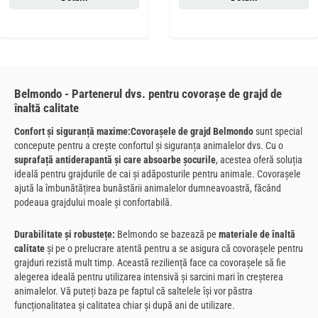
Belmondo - Partenerul dvs. pentru covorașe de grajd de
înaltă calitate
Confort și siguranță maxime:
Covorașele de grajd Belmondo
sunt special
concepute pentru a crește confortul și siguranța animalelor dvs. Cu o
suprafață antiderapantă și care absoarbe șocurile
, acestea oferă soluția
ideală pentru grajdurile de cai și adăposturile pentru animale. Covorașele
ajută la îmbunătățirea bunăstării animalelor dumneavoastră, făcând
podeaua grajdului moale și confortabilă.
Durabilitate și robustețe:
Belmondo se bazează pe
materiale de înaltă
calitate
și pe o prelucrare atentă pentru a se asigura că covorașele pentru
grajduri rezistă mult timp. Această reziliență face ca covorașele să fie
alegerea ideală pentru utilizarea intensivă și sarcini mari în creșterea
animalelor. Vă puteți baza pe faptul că saltelele își vor păstra
funcționalitatea și calitatea chiar și după ani de utilizare.