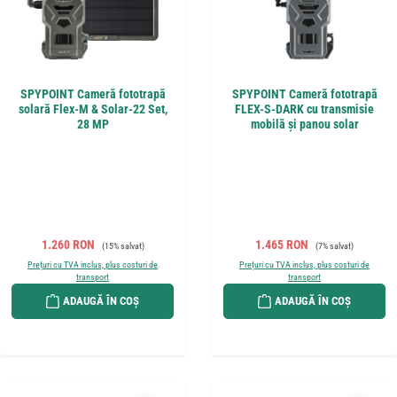
SPYPOINT Cameră fototrapă
SPYPOINT Cameră fototrapă
solară Flex-M & Solar-22 Set,
FLEX-S-DARK cu transmisie
28 MP
mobilă și panou solar
Preț de vânzare:
Preț obișnuit:
Preț de vânzare:
Preț obișnuit:
1.260 RON
1.465 RON
(15% salvat)
(7% salvat)
Prețuri cu TVA inclus, plus costuri de
Prețuri cu TVA inclus, plus costuri de
transport
transport
ADAUGĂ ÎN COȘ
ADAUGĂ ÎN COȘ