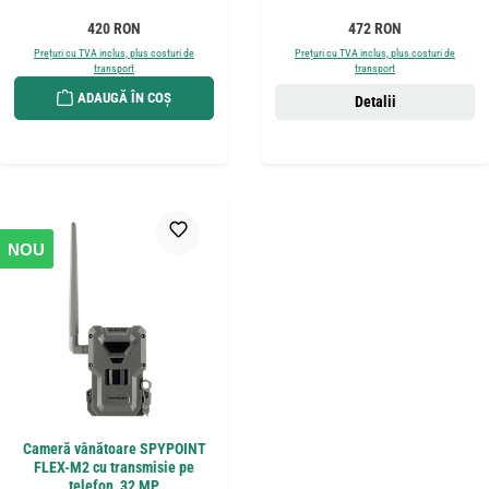
Preț obișnuit:
Preț obișnuit:
420 RON
472 RON
Prețuri cu TVA inclus, plus costuri de
Prețuri cu TVA inclus, plus costuri de
transport
transport
ADAUGĂ ÎN COȘ
Detalii
NOU
Cameră vânătoare SPYPOINT
FLEX-M2 cu transmisie pe
telefon, 32 MP