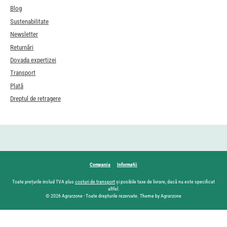
Blog
Sustenabilitate
Newsletter
Returnări
Dovada expertizei
Transport
Plată
Dreptul de retragere
Compania
Informații
Toate prețurile includ TVA plus
costuri de transport
și posibile taxe de livrare, dacă nu este specificat
altfel.
© 2026 Agrarzone - Toate drepturile rezervate. Theme by Agrarzone