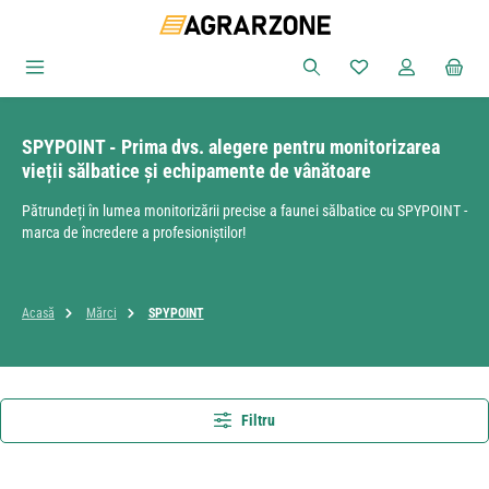
Sari la conținutul principal
Aveți 0 articole din
SPYPOINT - Prima dvs. alegere pentru monitorizarea
vieții sălbatice și echipamente de vânătoare
Pătrundeți în lumea monitorizării precise a faunei sălbatice cu SPYPOINT -
marca de încredere a profesioniștilor!
Acasă
Mărci
SPYPOINT
Filtru