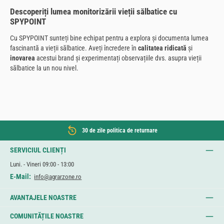
Descoperiți lumea monitorizării vieții sălbatice cu
SPYPOINT
Cu SPYPOINT sunteți bine echipat pentru a explora și documenta lumea
fascinantă a vieții sălbatice. Aveți încredere în
calitatea ridicată
și
inovarea
acestui brand și experimentați observațiile dvs. asupra vieții
sălbatice la un nou nivel.
30 de zile politica de returnare
SERVICIUL CLIENȚI
Luni. - Vineri 09:00 - 13:00
E-Mail:
info@agrarzone.ro
AVANTAJELE NOASTRE
COMUNITĂȚILE NOASTRE