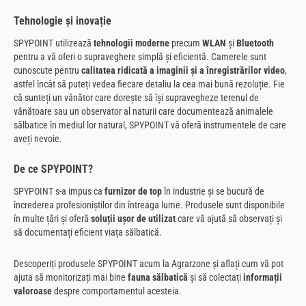
Tehnologie și inovație
SPYPOINT utilizează
tehnologii moderne
precum
WLAN
și
Bluetooth
pentru a vă oferi o supraveghere simplă și eficientă. Camerele sunt
cunoscute pentru
calitatea ridicată a imaginii și a înregistrărilor video
,
astfel încât să puteți vedea fiecare detaliu la cea mai bună rezoluție. Fie
că sunteți un vânător care dorește să își supravegheze terenul de
vânătoare sau un observator al naturii care documentează animalele
sălbatice în mediul lor natural, SPYPOINT vă oferă instrumentele de care
aveți nevoie.
De ce SPYPOINT?
SPYPOINT s-a impus ca
furnizor de top
în industrie și se bucură de
încrederea profesioniștilor din întreaga lume. Produsele sunt disponibile
în multe țări și oferă
soluții ușor de utilizat
care vă ajută să observați și
să documentați eficient viața sălbatică.
Descoperiți produsele SPYPOINT acum la Agrarzone și aflați cum vă pot
ajuta să monitorizați mai bine
fauna sălbatică
și să colectați
informații
valoroase
despre comportamentul acesteia.