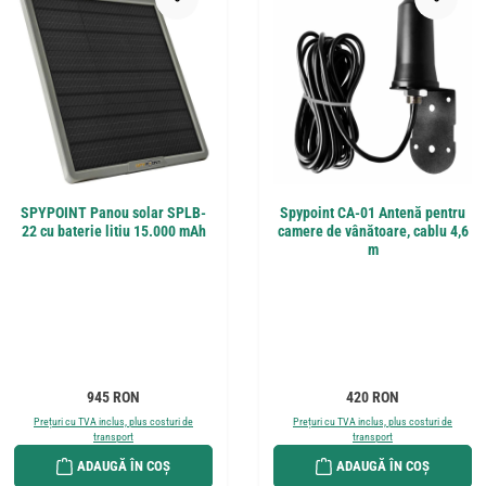
SPYPOINT Panou solar SPLB-
Spypoint CA-01 Antenă pentru
22 cu baterie litiu 15.000 mAh
camere de vânătoare, cablu 4,6
m
Preț obișnuit:
Preț obișnuit:
945 RON
420 RON
Prețuri cu TVA inclus, plus costuri de
Prețuri cu TVA inclus, plus costuri de
transport
transport
ADAUGĂ ÎN COȘ
ADAUGĂ ÎN COȘ