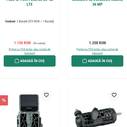
LTE
36 MP
Conținut:
2 Bucată
(575 RON / 1 Bucată)
Preț de vânzare:
Preț obișnuit:
Preț obișnuit:
1.150 RON
1.208 RON
(9% salvat)
Prețuri cu TVA inclus, plus costuri de
Prețuri cu TVA inclus, plus costuri de
transport
transport
ADAUGĂ ÎN COȘ
ADAUGĂ ÎN COȘ
%