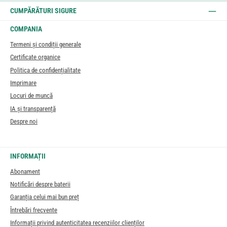
CUMPĂRĂTURI SIGURE
COMPANIA
Termeni și condiții generale
Certificate organice
Politica de confidențialitate
Imprimare
Locuri de muncă
IA și transparență
Despre noi
INFORMAȚII
Abonament
Notificări despre baterii
Garanția celui mai bun preț
Întrebări frecvente
Informații privind autenticitatea recenziilor clienților