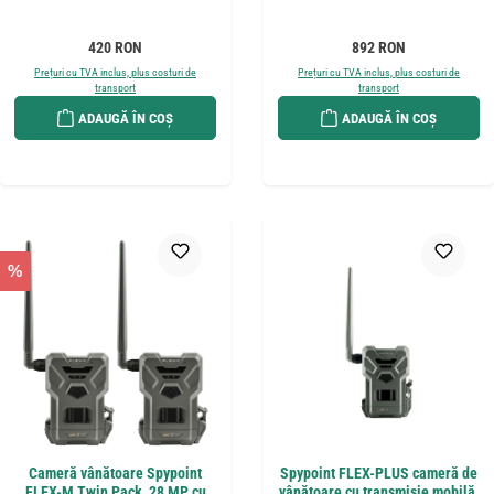
Preț obișnuit:
Preț obișnuit:
420 RON
892 RON
Prețuri cu TVA inclus, plus costuri de
Prețuri cu TVA inclus, plus costuri de
transport
transport
ADAUGĂ ÎN COȘ
ADAUGĂ ÎN COȘ
%
Cameră vânătoare Spypoint
Spypoint FLEX-PLUS cameră de
FLEX-M Twin Pack, 28 MP cu
vânătoare cu transmisie mobilă,