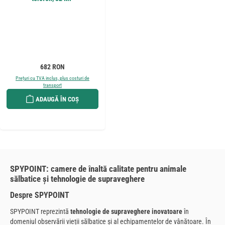
Preț obișnuit:
682 RON
Prețuri cu TVA inclus, plus costuri de
transport
ADAUGĂ ÎN COȘ
SPYPOINT: camere de înaltă calitate pentru animale
sălbatice și tehnologie de supraveghere
Despre SPYPOINT
SPYPOINT reprezintă
tehnologie de supraveghere inovatoare
în
domeniul observării vieții sălbatice și al echipamentelor de vânătoare. În