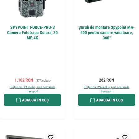
SPYPOINT FORCE-PRO-S
Șurub de montare Spypoint MA-
Cameră Fototrapă Solară, 30
500 pentru camere vânătoare,
MP, 4K
360°
Preț de vânzare:
Preț obișnuit:
Preț obișnuit:
1.102 RON
262 RON
(17% salvat)
Prețuri cu TVA inclus, plus costuri de
Prețuri cu TVA inclus, plus costuri de
transport
transport
ADAUGĂ ÎN COȘ
ADAUGĂ ÎN COȘ