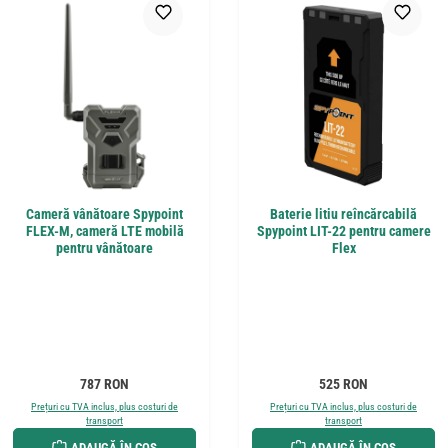
Cameră vânătoare Spypoint
Baterie litiu reîncărcabilă
FLEX-M, cameră LTE mobilă
Spypoint LIT-22 pentru camere
pentru vânătoare
Flex
Preț obișnuit:
Preț obișnuit:
787 RON
525 RON
Prețuri cu TVA inclus, plus costuri de
Prețuri cu TVA inclus, plus costuri de
transport
transport
ADAUGĂ ÎN COȘ
ADAUGĂ ÎN COȘ