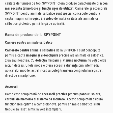
calitate de furnizor de top, SPYPOINT oferă produse caracterizate prin
cea
mai recentă tehnologie
și
funcții ușor de utilizat
. Camerele și accesoriile
SPYPOINT pentru animale sălbatice sunt special concepute pentru a
capta
imagini și înregistrări video
de înaltă calitate ale animalelor
sălbatice și oferă o gamă largă de aplicații.
Gama de produse de la SPYPOINT
Camere pentru animale sălbatice
Camerele pentru animale sălbatice
de la SPYPOINT sunt concepute
pentru a capta
imagini și videoclipuri precise
ale animalelor sălbatice,
ziua sau noaptea. Cu
detecția mișcării
și
viziune nocturnă
nu veți pierde
niciun detaliu. Unele modele oferă
acces la distanță
prin intermediul
aplicațiilor mobile, astfel încât să puteți transfera conținutul înregistrat
direct pe smartphone.
Accesorii
Gama este completată de
accesorii practice
precum
panouri solare
,
carduri de memorie
și
sisteme de montare
. Aceste completări asigură
funcționarea optimă a camerelor dvs. pentru animale sălbatice și nu
trebuie să lăsați nimic la voia întâmplării.