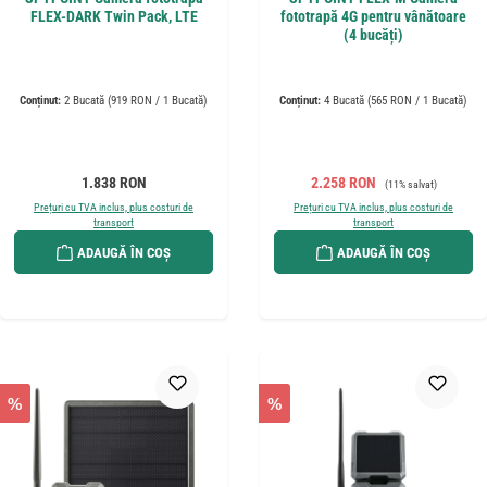
FLEX-DARK Twin Pack, LTE
fototrapă 4G pentru vânătoare
(4 bucăți)
Conținut:
2 Bucată
(919 RON / 1 Bucată)
Conținut:
4 Bucată
(565 RON / 1 Bucată)
Preț obișnuit:
Preț de vânzare:
Preț obișnuit:
1.838 RON
2.258 RON
(11% salvat)
Prețuri cu TVA inclus, plus costuri de
Prețuri cu TVA inclus, plus costuri de
transport
transport
ADAUGĂ ÎN COȘ
ADAUGĂ ÎN COȘ
%
%