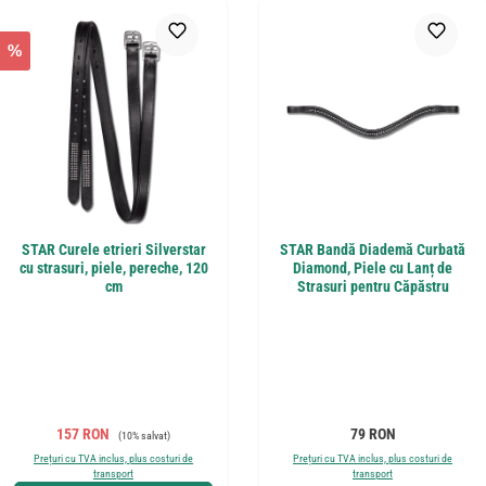
%
STAR Curele etrieri Silverstar
STAR Bandă Diademă Curbată
cu strasuri, piele, pereche, 120
Diamond, Piele cu Lanț de
cm
Strasuri pentru Căpăstru
Preț de vânzare:
Preț obișnuit:
Preț obișnuit:
157 RON
79 RON
(10% salvat)
Prețuri cu TVA inclus, plus costuri de
Prețuri cu TVA inclus, plus costuri de
transport
transport