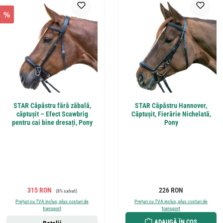
%
STAR Căpăstru fără zăbală,
STAR Căpăstru Hannover,
căptușit – Efect Scawbrig
Căptușit, Fierărie Nichelată,
pentru cai bine dresați, Pony
Pony
Preț de vânzare:
Preț obișnuit:
Preț obișnuit:
315 RON
226 RON
(8% salvat)
Prețuri cu TVA inclus, plus costuri de
Prețuri cu TVA inclus, plus costuri de
transport
transport
ADAUGĂ ÎN COȘ