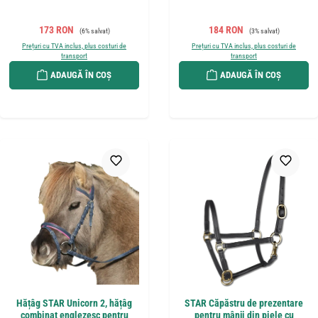
Preț de vânzare:
Preț obișnuit:
Preț de vânzare:
Preț obișnuit:
173 RON
184 RON
(6% salvat)
(3% salvat)
Prețuri cu TVA inclus, plus costuri de
Prețuri cu TVA inclus, plus costuri de
transport
transport
ADAUGĂ ÎN COȘ
ADAUGĂ ÎN COȘ
Hățâg STAR Unicorn 2, hățâg
STAR Căpăstru de prezentare
combinat englezesc pentru
pentru mânji din piele cu