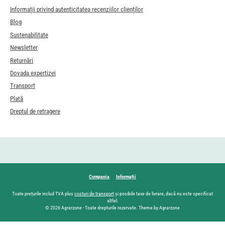
Informații privind autenticitatea recenziilor clienților
Blog
Sustenabilitate
Newsletter
Returnări
Dovada expertizei
Transport
Plată
Dreptul de retragere
Compania
Informații
Toate prețurile includ TVA plus
costuri de transport
și posibile taxe de livrare, dacă nu este specificat
altfel.
© 2026 Agrarzone - Toate drepturile rezervate. Theme by Agrarzone