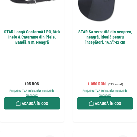
STAR Longă Conformă LPO, fără
STAR Șa versatilă din neopren,
Inele & Catarame din Piele,
neagră, ideală pentru
Bandă, 8 m, Neagră
începători, 16,5"/42 cm
Preț obișnuit:
Preț de vânzare:
Preț obișnuit:
105 RON
1.050 RON
(21% salvat)
Prețuri cu TVA inclus, plus costuri de
Prețuri cu TVA inclus, plus costuri de
transport
transport
ADAUGĂ ÎN COȘ
ADAUGĂ ÎN COȘ