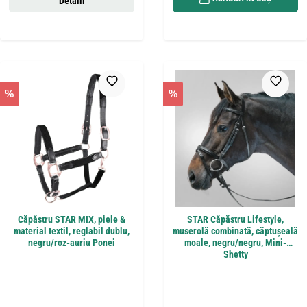
Detalii
%
%
Căpăstru STAR MIX, piele &
STAR Căpăstru Lifestyle,
material textil, reglabil dublu,
muserolă combinată, căptușeală
negru/roz-auriu Ponei
moale, negru/negru, Mini-
Shetty