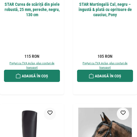
STAR Curea de scăriță din piele
STAR Martingală Cal, negru –
robustă, 25 mm, pereche, negru,
îngustă & plată cu opritoare de
130 cm
cauciuc, Pony
Preț obișnuit:
Preț obișnuit:
115 RON
105 RON
Prețuri cu TVA inclus, plus costuri de
Prețuri cu TVA inclus, plus costuri de
transport
transport
ADAUGĂ ÎN COȘ
ADAUGĂ ÎN COȘ