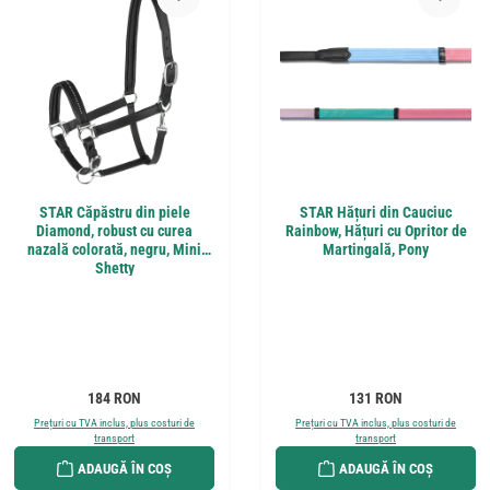
STAR Căpăstru din piele
STAR Hățuri din Cauciuc
Diamond, robust cu curea
Rainbow, Hățuri cu Opritor de
nazală colorată, negru, Mini
Martingală, Pony
Shetty
Preț obișnuit:
Preț obișnuit:
184 RON
131 RON
Prețuri cu TVA inclus, plus costuri de
Prețuri cu TVA inclus, plus costuri de
transport
transport
ADAUGĂ ÎN COȘ
ADAUGĂ ÎN COȘ