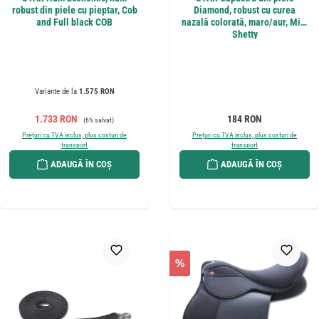
robust din piele cu pieptar, Cob
Diamond, robust cu curea
and Full black COB
nazală colorată, maro/aur, Mini
Shetty
Variante de la
1.575 RON
Preț de vânzare:
Preț obișnuit:
Preț obișnuit:
1.733 RON
184 RON
(6% salvat)
Prețuri cu TVA inclus, plus costuri de
Prețuri cu TVA inclus, plus costuri de
transport
transport
ADAUGĂ ÎN COȘ
ADAUGĂ ÎN COȘ
%