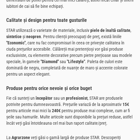
iubitori de cai să fie bine echipați.
Calitate și design pentru toate gusturile
STAR utilizează o varietate de materiale, inclusiv
piele de înaltă calitate
,
sintetice
și
neopren
. Pentru clienții preocupați de preț, există liniile
"Economic"
, care nu fac compromisuri în ceea ce privește calitatea în
ciuda prețurilor accesibile. Călăreții mai pretențioși vor găsi produse
exclusiviste, cu elemente decorative precum pietre prețioase sau modele
speciale, în gamele
"Diamond"
sau
"Lifestyle"
. Paleta de culori este
dominată de negru, completată de nuanțe de maro și accente colorate
pentru un aspect elegant.
Produse pentru orice nevoie și orice buget
Fie că sunteți un
începător
sau un
profesionist
, STAR are produsele
potrivite pentru dumneavoastră. Prețurile variază de la aproximativ
15€
pentru articole mai mici la
240€
pentru produse mai complexe, cum ar fi
șeile sau hamurile. Multe articole sunt disponibile la prețuri reduse, astfel
încât veți găsi întotdeauna cel mai bun raport calitate/preț.
La
Agrarzone
veți găsi o gamă largă de produse STAR. Descoperiți