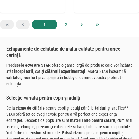
Pagina
Pagina
1
2
Echipamente de echitație de înaltă calitate pentru orice
cerință
Produsele ecvestre STAR
oferă o gamă largă de produse care vor încânta
atât
începătorii
, cât și
călăreții experimentați
. Marca STAR înseamnă
calitate
și
confort
și vă sprijină în hobby-ul dumneavoastră preferat -
echitația.
Selecție variată pentru copii și adulți
De la
cizme de călărie
pentru copii și adulți până la
briduri
și snaffles** -
STAR oferă tot ce aveți nevoie pentru a vă perfecționa experiența
echitației. Deosebit de populare sunt
materialele pentru călărit
, cum ar fi
lesele și chingile, precum și cabestrele și frânghiile, care sunt disponibile
în diferite dimensiuni și modele. Există cizme speciale
pentru copii
și
dimensiuni de ponei pentru cei mai mici călăreți, astfel încât chiar și tinerii