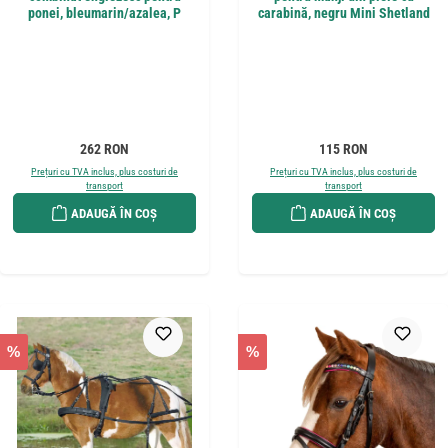
ponei, bleumarin/azalea, P
carabină, negru Mini Shetland
Preț obișnuit:
Preț obișnuit:
262 RON
115 RON
Prețuri cu TVA inclus, plus costuri de
Prețuri cu TVA inclus, plus costuri de
transport
transport
ADAUGĂ ÎN COȘ
ADAUGĂ ÎN COȘ
%
%