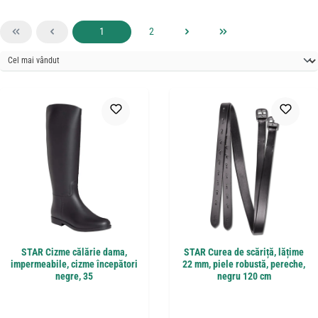
Pagina
Pagina
1
2
STAR Cizme călărie dama,
STAR Curea de scăriță, lățime
impermeabile, cizme începători
22 mm, piele robustă, pereche,
negre, 35
negru 120 cm