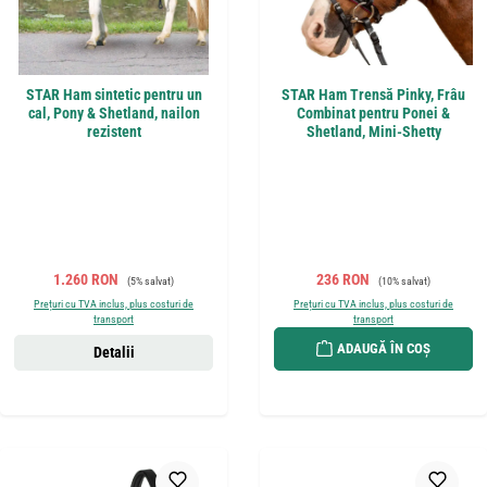
STAR Ham sintetic pentru un
STAR Ham Trensă Pinky, Frâu
cal, Pony & Shetland, nailon
Combinat pentru Ponei &
rezistent
Shetland, Mini-Shetty
Preț de vânzare:
Preț obișnuit:
Preț de vânzare:
Preț obișnuit:
1.260 RON
236 RON
(5% salvat)
(10% salvat)
Prețuri cu TVA inclus, plus costuri de
Prețuri cu TVA inclus, plus costuri de
transport
transport
ADAUGĂ ÎN COȘ
Detalii