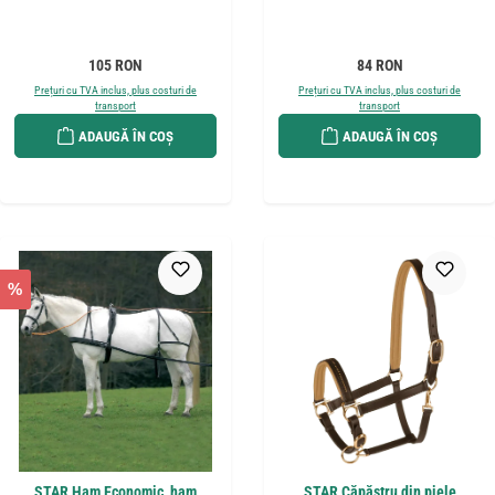
Preț obișnuit:
Preț obișnuit:
105 RON
84 RON
Prețuri cu TVA inclus, plus costuri de
Prețuri cu TVA inclus, plus costuri de
transport
transport
ADAUGĂ ÎN COȘ
ADAUGĂ ÎN COȘ
%
STAR Ham Economic, ham
STAR Căpăstru din piele