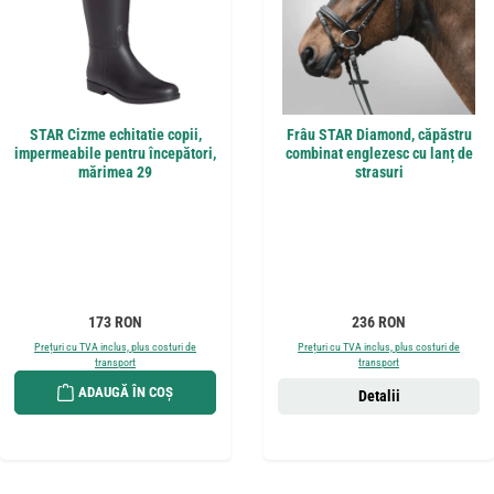
STAR Cizme echitatie copii,
Frâu STAR Diamond, căpăstru
impermeabile pentru începători,
combinat englezesc cu lanț de
mărimea 29
strasuri
Preț obișnuit:
Preț obișnuit:
173 RON
236 RON
Prețuri cu TVA inclus, plus costuri de
Prețuri cu TVA inclus, plus costuri de
transport
transport
ADAUGĂ ÎN COȘ
Detalii