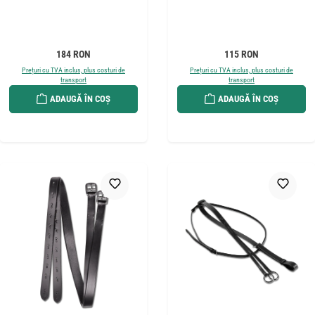
Preț obișnuit:
Preț obișnuit:
184 RON
115 RON
Prețuri cu TVA inclus, plus costuri de
Prețuri cu TVA inclus, plus costuri de
transport
transport
ADAUGĂ ÎN COȘ
ADAUGĂ ÎN COȘ