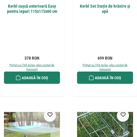
Kerbl cușcă exterioară Easy
Kerbl Set Stație de hrănire și
pentru iepuri 115x115x60 cm
apă
Preț obișnuit:
Preț obișnuit:
378 RON
699 RON
Prețuri cu TVA inclus, plus costuri de
Prețuri cu TVA inclus, plus costuri de
transport
transport
ADAUGĂ ÎN COȘ
ADAUGĂ ÎN COȘ