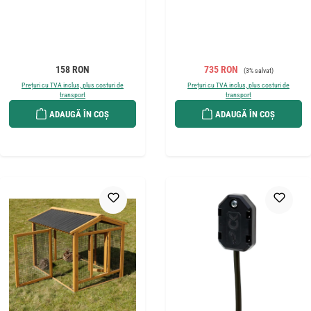
Preț obișnuit:
Preț de vânzare:
Preț obișnuit:
158 RON
735 RON
(3% salvat)
Prețuri cu TVA inclus, plus costuri de
Prețuri cu TVA inclus, plus costuri de
transport
transport
ADAUGĂ ÎN COȘ
ADAUGĂ ÎN COȘ