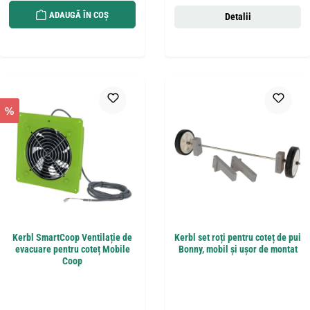
ADAUGĂ ÎN COȘ
Detalii
%
Kerbl SmartCoop Ventilație de
Kerbl set roți pentru coteț de pui
evacuare pentru coteț Mobile
Bonny, mobil și ușor de montat
Coop