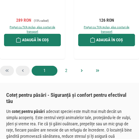
Preț de vânzare:
Preț obișnuit:
Preț obișnuit:
289 RON
126 RON
(15% salvat)
Prețuri cu TVA inclus, plus costuri de
Prețuri cu TVA inclus, plus costuri de
transport
transport
ADAUGĂ ÎN COȘ
ADAUGĂ ÎN COȘ
Pagina
Pagina
1
2
Coteț pentru păsări - Siguranță și confort pentru efectivul
tău
Un
coteț pentru păsări
adecvat speciei este mult mai mult decât un
simplu acoperiș. Este centrul vieții animalelor tale, protejându-le de vulpi,
jderi și vreme rea. Fie că ții găini ouătoare, prepelițe sau un mic grup de
rațe, fiecare pasăre are nevoie de un refugiu de încredere. O locuință bine
gândită promovează sănătatea, reduce stresul și îți asigură ouă