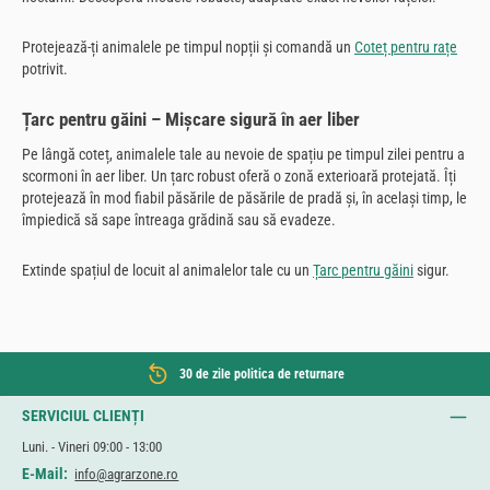
Protejează-ți animalele pe timpul nopții și comandă un
Coteț pentru rațe
potrivit.
Țarc pentru găini – Mișcare sigură în aer liber
Pe lângă coteț, animalele tale au nevoie de spațiu pe timpul zilei pentru a
scormoni în aer liber. Un țarc robust oferă o zonă exterioară protejată. Îți
protejează în mod fiabil păsările de păsările de pradă și, în același timp, le
împiedică să sape întreaga grădină sau să evadeze.
Extinde spațiul de locuit al animalelor tale cu un
Țarc pentru găini
sigur.
30 de zile politica de returnare
SERVICIUL CLIENȚI
Luni. - Vineri 09:00 - 13:00
E-Mail:
info@agrarzone.ro