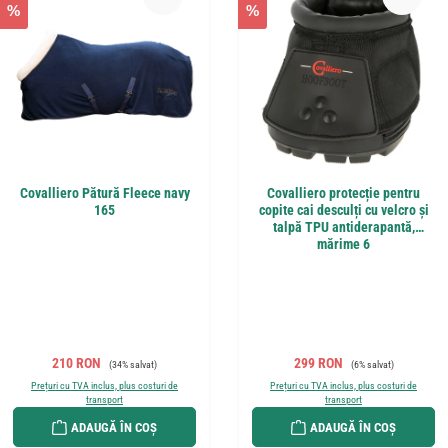
%
%
Covalliero Pătură Fleece navy
Covalliero protecție pentru
165
copite cai desculți cu velcro și
talpă TPU antiderapantă,
mărime 6
Preț de vânzare:
Preț obișnuit:
Preț de vânzare:
Preț obișnuit:
210 RON
299 RON
(34% salvat)
(6% salvat)
Prețuri cu TVA inclus, plus costuri de
Prețuri cu TVA inclus, plus costuri de
transport
transport
ADAUGĂ ÎN COȘ
ADAUGĂ ÎN COȘ