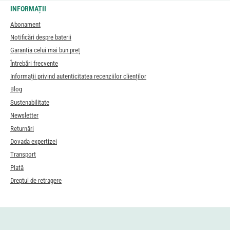
INFORMAȚII
Abonament
Notificări despre baterii
Garanția celui mai bun preț
Întrebări frecvente
Informații privind autenticitatea recenziilor clienților
Blog
Sustenabilitate
Newsletter
Returnări
Dovada expertizei
Transport
Plată
Dreptul de retragere