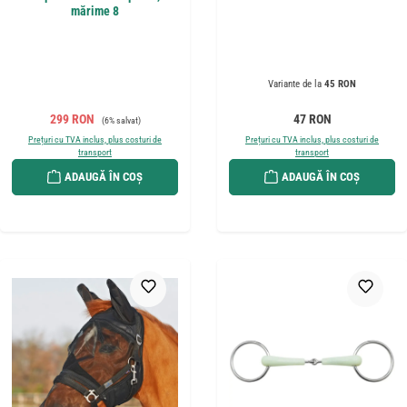
mărime 8
Variante de la
45 RON
Preț de vânzare:
Preț obișnuit:
Preț obișnuit:
299 RON
47 RON
(6% salvat)
Prețuri cu TVA inclus, plus costuri de
Prețuri cu TVA inclus, plus costuri de
transport
transport
ADAUGĂ ÎN COȘ
ADAUGĂ ÎN COȘ