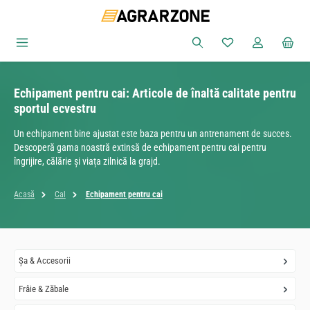
Sari la conținutul principal
Aveți 0 articole din
Echipament pentru cai: Articole de înaltă calitate pentru
sportul ecvestru
Un echipament bine ajustat este baza pentru un antrenament de succes.
Descoperă gama noastră extinsă de echipament pentru cai pentru
îngrijire, călărie și viața zilnică la grajd.
Acasă
Cal
Echipament pentru cai
Șa & Accesorii
Frâie & Zăbale