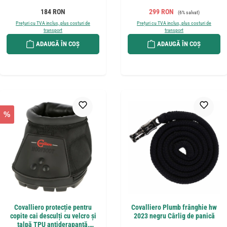
Preț obișnuit:
Preț de vânzare:
Preț obișnuit:
184 RON
299 RON
(6% salvat)
Prețuri cu TVA inclus, plus costuri de
Prețuri cu TVA inclus, plus costuri de
transport
transport
ADAUGĂ ÎN COȘ
ADAUGĂ ÎN COȘ
%
Covalliero protecție pentru
Covalliero Plumb frânghie hw
copite cai desculți cu velcro și
2023 negru Cârlig de panică
talpă TPU antiderapantă,