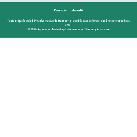
Compania
Informații
Toate prețurile includ TVA plus
costuri de transport
și posibile taxe de livrare, dacă nu este specificat
altfel.
© 2026 Agrarzone - Toate drepturile rezervate. Theme by Agrarzone