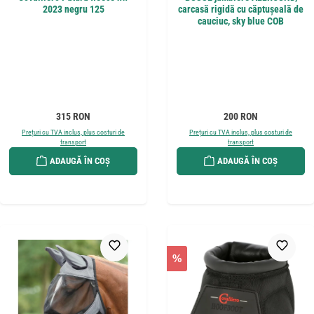
2023 negru 125
carcasă rigidă cu căptușeală de
cauciuc, sky blue COB
Preț obișnuit:
Preț obișnuit:
315 RON
200 RON
Prețuri cu TVA inclus, plus costuri de
Prețuri cu TVA inclus, plus costuri de
transport
transport
ADAUGĂ ÎN COȘ
ADAUGĂ ÎN COȘ
%