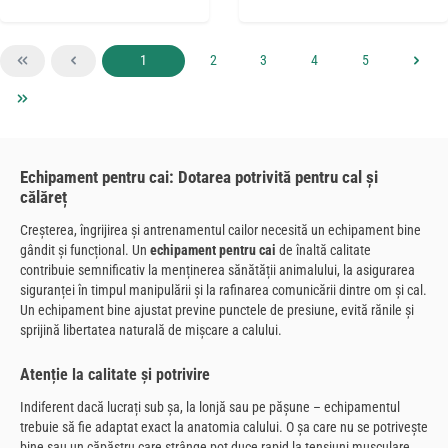
Pagina
Pagina
Pagina
Pagina
Pagina
1
2
3
4
5
Echipament pentru cai: Dotarea potrivită pentru cal și
călăreț
Creșterea, îngrijirea și antrenamentul cailor necesită un echipament bine
gândit și funcțional. Un
echipament pentru cai
de înaltă calitate
contribuie semnificativ la menținerea sănătății animalului, la asigurarea
siguranței în timpul manipulării și la rafinarea comunicării dintre om și cal.
Un echipament bine ajustat previne punctele de presiune, evită rănile și
sprijină libertatea naturală de mișcare a calului.
Atenție la calitate și potrivire
Indiferent dacă lucrați sub șa, la lonjă sau pe pășune – echipamentul
trebuie să fie adaptat exact la anatomia calului. O șa care nu se potrivește
bine sau un căpăstru care strânge pot duce rapid la tensiuni musculare