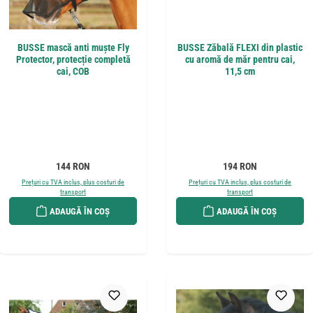
BUSSE mască anti muște Fly
BUSSE Zăbală FLEXI din plastic
Protector, protecție completă
cu aromă de măr pentru cai,
cai, COB
11,5 cm
Preț obișnuit:
Preț obișnuit:
144 RON
194 RON
Prețuri cu TVA inclus, plus costuri de
Prețuri cu TVA inclus, plus costuri de
transport
transport
ADAUGĂ ÎN COȘ
ADAUGĂ ÎN COȘ