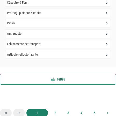
Căpestre & Funii
Protecții picioare & copite
Pături
Anti-muște
Echipamente de transport
Articole reflectorizante
Filtru
Pagina
Pagina
Pagina
Pagina
Pagina
1
2
3
4
5