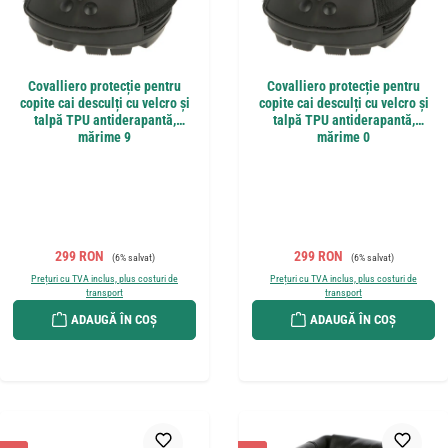
Covalliero protecție pentru
Covalliero protecție pentru
copite cai desculți cu velcro și
copite cai desculți cu velcro și
talpă TPU antiderapantă,
talpă TPU antiderapantă,
mărime 9
mărime 0
Preț de vânzare:
Preț obișnuit:
Preț de vânzare:
Preț obișnuit:
299 RON
299 RON
(6% salvat)
(6% salvat)
Prețuri cu TVA inclus, plus costuri de
Prețuri cu TVA inclus, plus costuri de
transport
transport
ADAUGĂ ÎN COȘ
ADAUGĂ ÎN COȘ