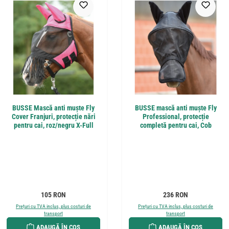
BUSSE Mască anti muște Fly
BUSSE mască anti muște Fly
Cover Franjuri, protecție nări
Professional, protecție
pentru cai, roz/negru X-Full
completă pentru cai, Cob
Preț obișnuit:
Preț obișnuit:
105 RON
236 RON
Prețuri cu TVA inclus, plus costuri de
Prețuri cu TVA inclus, plus costuri de
transport
transport
ADAUGĂ ÎN COȘ
ADAUGĂ ÎN COȘ