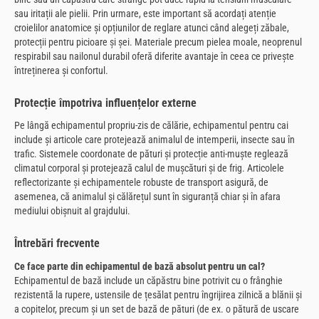
sau iritații ale pielii. Prin urmare, este important să acordați atenție
croielilor anatomice și opțiunilor de reglare atunci când alegeți zăbale,
protecții pentru picioare și șei. Materiale precum pielea moale, neoprenul
respirabil sau nailonul durabil oferă diferite avantaje în ceea ce privește
întreținerea și confortul.
Protecție împotriva influențelor externe
Pe lângă echipamentul propriu-zis de călărie, echipamentul pentru cai
include și articole care protejează animalul de intemperii, insecte sau în
trafic. Sistemele coordonate de pături și protecție anti-muște reglează
climatul corporal și protejează calul de mușcături și de frig. Articolele
reflectorizante și echipamentele robuste de transport asigură, de
asemenea, că animalul și călărețul sunt în siguranță chiar și în afara
mediului obișnuit al grajdului.
Întrebări frecvente
Ce face parte din echipamentul de bază absolut pentru un cal?
Echipamentul de bază include un căpăstru bine potrivit cu o frânghie
rezistentă la rupere, ustensile de țesălat pentru îngrijirea zilnică a blănii și
a copitelor, precum și un set de bază de pături (de ex. o pătură de uscare