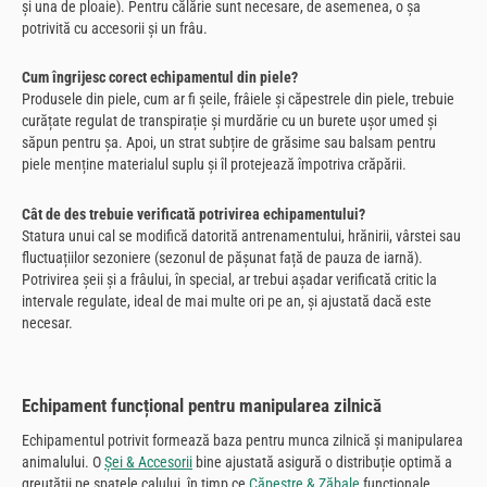
și una de ploaie). Pentru călărie sunt necesare, de asemenea, o șa
potrivită cu accesorii și un frâu.
Cum îngrijesc corect echipamentul din piele?
Produsele din piele, cum ar fi șeile, frâiele și căpestrele din piele, trebuie
curățate regulat de transpirație și murdărie cu un burete ușor umed și
săpun pentru șa. Apoi, un strat subțire de grăsime sau balsam pentru
piele menține materialul suplu și îl protejează împotriva crăpării.
Cât de des trebuie verificată potrivirea echipamentului?
Statura unui cal se modifică datorită antrenamentului, hrănirii, vârstei sau
fluctuațiilor sezoniere (sezonul de pășunat față de pauza de iarnă).
Potrivirea șeii și a frâului, în special, ar trebui așadar verificată critic la
intervale regulate, ideal de mai multe ori pe an, și ajustată dacă este
necesar.
Echipament funcțional pentru manipularea zilnică
Echipamentul potrivit formează baza pentru munca zilnică și manipularea
animalului. O
Șei & Accesorii
bine ajustată asigură o distribuție optimă a
greutății pe spatele calului, în timp ce
Căpestre & Zăbale
funcționale