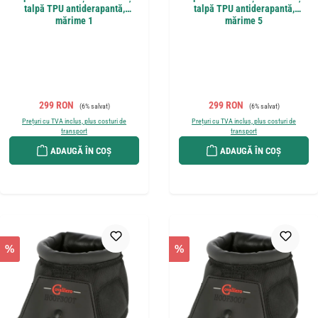
talpă TPU antiderapantă,
talpă TPU antiderapantă,
mărime 1
mărime 5
Preț de vânzare:
Preț obișnuit:
Preț de vânzare:
Preț obișnuit:
299 RON
299 RON
(6% salvat)
(6% salvat)
Prețuri cu TVA inclus, plus costuri de
Prețuri cu TVA inclus, plus costuri de
transport
transport
ADAUGĂ ÎN COȘ
ADAUGĂ ÎN COȘ
%
%