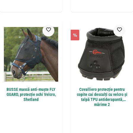
%
BUSSE mască anti-muște FLY
Covalliero protecție pentru
GUARD, protecție ochi Velcro,
copite cai desculți cu velcro și
Shetland
talpă TPU antiderapantă,
mărime 2