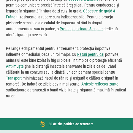
permit o comunicare precisă între călăreț și cal. Pentru conducerea și
legarea în siguranță în viața de zi cu zi la grajd,
Căpestre de grajd &
Frânghii
rezistente la rupere sunt indispensabile. Pentru a proteja
picioarele sensibile ale calului de impacturi și răni în timpul
antrenamentului sau în padoc, o
Protecție picioare & copite
dedicată
oferă siguranța necesară.
Pe lângă echipamentul pentru antrenament, protecția împotriva
influențelor mediului joacă un rol major. Cu
Pături pentru cai
potrivite,
animalul este bine izolat în frig și ploaie, în timp ce o protecție eficientă
Anti-muște
ține la distanță insectele enervante în zilele calde. Când
călătoriți la un concurs sau la clinică, un echipament special pentru
Transport
minimizează riscul de rănire și asigură o călătorie sigură în
remorcă. De îndată ce zilele devin mai scurte,
Articole reflectorizante
strălucitoare garantează o bună vizibilitate și siguranță maximă în traficul
rutier.
30 de zile politica de returnare