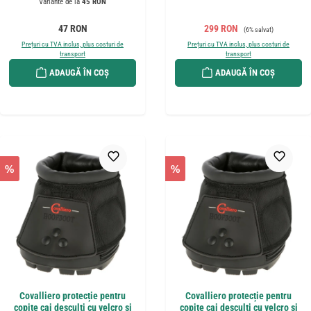
Variante de la
45 RON
Preț obișnuit:
Preț de vânzare:
Preț obișnuit:
47 RON
299 RON
(6% salvat)
Prețuri cu TVA inclus, plus costuri de
Prețuri cu TVA inclus, plus costuri de
transport
transport
ADAUGĂ ÎN COȘ
ADAUGĂ ÎN COȘ
%
%
Covalliero protecție pentru
Covalliero protecție pentru
copite cai desculți cu velcro și
copite cai desculți cu velcro și