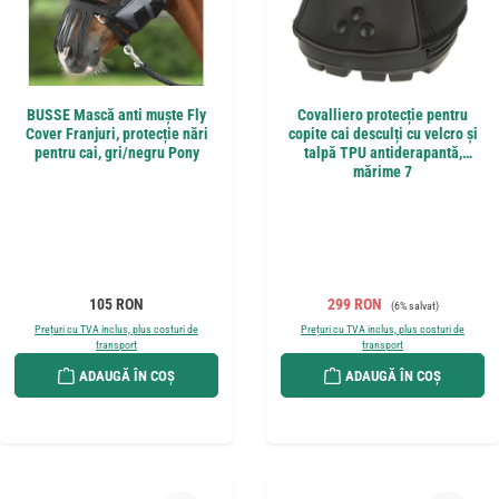
BUSSE Mască anti muște Fly
Covalliero protecție pentru
Cover Franjuri, protecție nări
copite cai desculți cu velcro și
pentru cai, gri/negru Pony
talpă TPU antiderapantă,
mărime 7
Preț obișnuit:
Preț de vânzare:
Preț obișnuit:
105 RON
299 RON
(6% salvat)
Prețuri cu TVA inclus, plus costuri de
Prețuri cu TVA inclus, plus costuri de
transport
transport
ADAUGĂ ÎN COȘ
ADAUGĂ ÎN COȘ