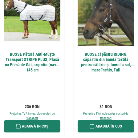
BUSSE Pătură Anti-Muște
BUSSE căpăstru RIDING,
Transport STRIPE PLUS, Plasă
căpăstru din bandă textilă
cu Piesă de Gât, argintiu (navy)
pentru călărie și lucru la sol,
145 cm
maro închis, Full
Preț obișnuit:
Preț obișnuit:
236 RON
81 RON
Prețuri cu TVA inclus, plus costuri de
Prețuri cu TVA inclus, plus costuri de
transport
transport
ADAUGĂ ÎN COȘ
ADAUGĂ ÎN COȘ