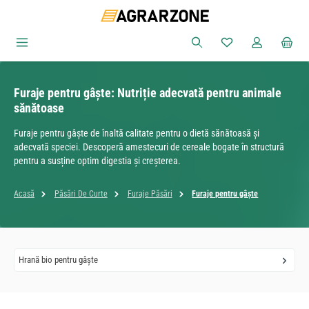
Sari la conținutul principal
Aveți 0 articole din
Furaje pentru gâște: Nutriție adecvată pentru animale
sănătoase
Furaje pentru gâște de înaltă calitate pentru o dietă sănătoasă și
adecvată speciei. Descoperă amestecuri de cereale bogate în structură
pentru a susține optim digestia și creșterea.
Acasă
Păsări De Curte
Furaje Păsări
Furaje pentru gâște
Hrană bio pentru gâște