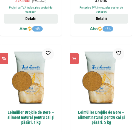
Preț de vânzare:
Preț obișnuit:
326 RON
42 RON
(17% salvat)
Prețuri cu TVA inclus, plus costuri de
Prețuri cu TVA inclus, plus costuri de
transport
transport
Detalii
Detalii
−6%
−6%
%
%
Leimüller Drojdie de Bere –
Leimüller Drojdie de Bere –
aliment natural pentru cai și
aliment natural pentru cai și
păsări, 1 kg
păsări, 5 kg