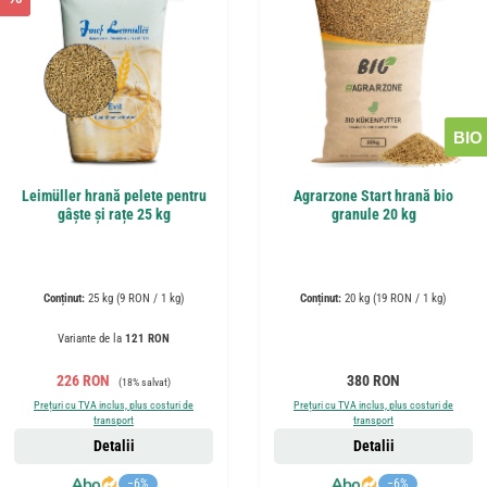
BIO
Leimüller hrană pelete pentru
Agrarzone Start hrană bio
gâște și rațe 25 kg
granule 20 kg
Conținut:
25 kg
(9 RON / 1 kg)
Conținut:
20 kg
(19 RON / 1 kg)
Variante de la
121 RON
Preț de vânzare:
Preț obișnuit:
Preț obișnuit:
226 RON
380 RON
(18% salvat)
Prețuri cu TVA inclus, plus costuri de
Prețuri cu TVA inclus, plus costuri de
transport
transport
Detalii
Detalii
−6%
−6%