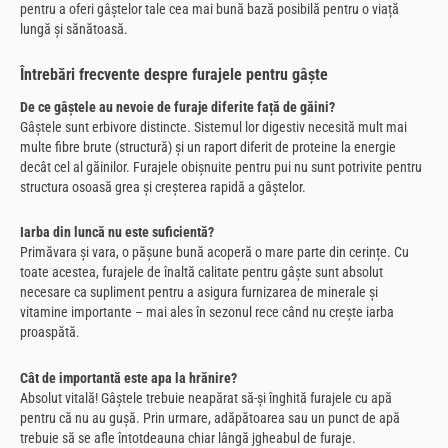
pentru a oferi gâștelor tale cea mai bună bază posibilă pentru o viață
lungă și sănătoasă.
Întrebări frecvente despre furajele pentru gâște
De ce gâștele au nevoie de furaje diferite față de găini?
Gâștele sunt erbivore distincte. Sistemul lor digestiv necesită mult mai
multe fibre brute (structură) și un raport diferit de proteine la energie
decât cel al găinilor. Furajele obișnuite pentru pui nu sunt potrivite pentru
structura osoasă grea și creșterea rapidă a gâștelor.
Iarba din luncă nu este suficientă?
Primăvara și vara, o pășune bună acoperă o mare parte din cerințe. Cu
toate acestea, furajele de înaltă calitate pentru gâște sunt absolut
necesare ca supliment pentru a asigura furnizarea de minerale și
vitamine importante – mai ales în sezonul rece când nu crește iarba
proaspătă.
Cât de importantă este apa la hrănire?
Absolut vitală! Gâștele trebuie neapărat să-și înghită furajele cu apă
pentru că nu au gușă. Prin urmare, adăpătoarea sau un punct de apă
trebuie să se afle întotdeauna chiar lângă jgheabul de furaje.