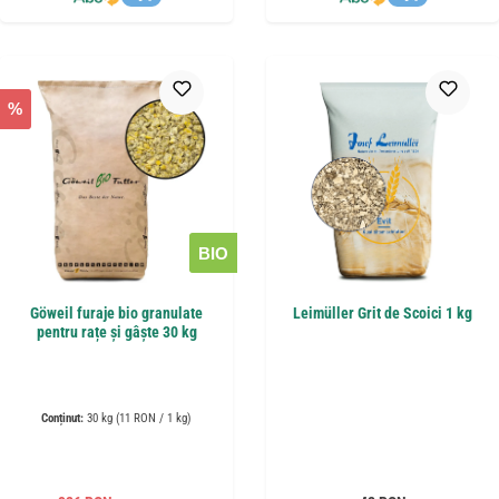
%
BIO
Göweil furaje bio granulate
Leimüller Grit de Scoici 1 kg
pentru rațe și gâște 30 kg
Conținut:
30 kg
(11 RON / 1 kg)
Preț obișnuit: