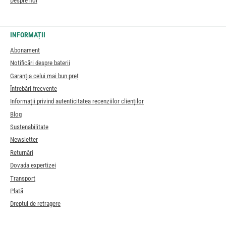
Despre noi
INFORMAȚII
Abonament
Notificări despre baterii
Garanția celui mai bun preț
Întrebări frecvente
Informații privind autenticitatea recenziilor clienților
Blog
Sustenabilitate
Newsletter
Returnări
Dovada expertizei
Transport
Plată
Dreptul de retragere