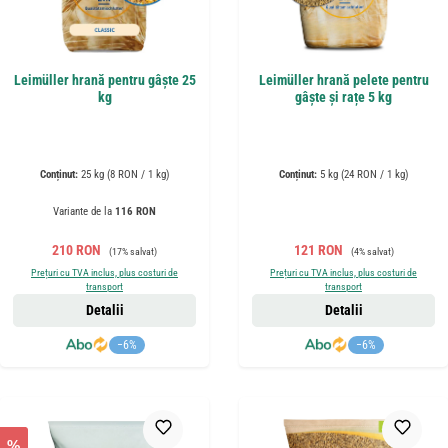
Leimüller hrană pentru gâște 25
Leimüller hrană pelete pentru
kg
gâște și rațe 5 kg
Conținut:
25 kg
(8 RON / 1 kg)
Conținut:
5 kg
(24 RON / 1 kg)
Variante de la
116 RON
Preț de vânzare:
Preț obișnuit:
Preț de vânzare:
Preț obișnuit:
210 RON
121 RON
(17% salvat)
(4% salvat)
Prețuri cu TVA inclus, plus costuri de
Prețuri cu TVA inclus, plus costuri de
transport
transport
Detalii
Detalii
−6%
−6%
%