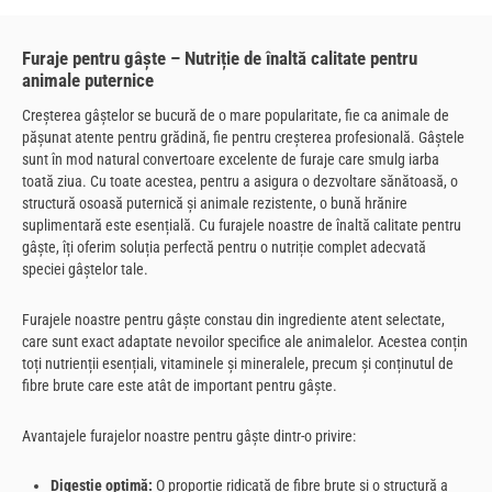
Furaje pentru gâște – Nutriție de înaltă calitate pentru
animale puternice
Creșterea gâștelor se bucură de o mare popularitate, fie ca animale de
pășunat atente pentru grădină, fie pentru creșterea profesională. Gâștele
sunt în mod natural convertoare excelente de furaje care smulg iarba
toată ziua. Cu toate acestea, pentru a asigura o dezvoltare sănătoasă, o
structură osoasă puternică și animale rezistente, o bună hrănire
suplimentară este esențială. Cu furajele noastre de înaltă calitate pentru
gâște, îți oferim soluția perfectă pentru o nutriție complet adecvată
speciei gâștelor tale.
Furajele noastre pentru gâște constau din ingrediente atent selectate,
care sunt exact adaptate nevoilor specifice ale animalelor. Acestea conțin
toți nutrienții esențiali, vitaminele și mineralele, precum și conținutul de
fibre brute care este atât de important pentru gâște.
Avantajele furajelor noastre pentru gâște dintr-o privire:
Digestie optimă:
O proporție ridicată de fibre brute și o structură a