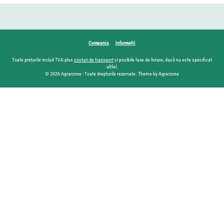
Compania
Informații
Toate prețurile includ TVA plus
costuri de transport
și posibile taxe de livrare, dacă nu este specificat
altfel.
© 2026 Agrarzone - Toate drepturile rezervate. Theme by Agrarzone