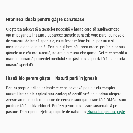
Hrănirea ideală pentru gâște sănătoase
Creșterea adecvată a gâștelor necesită o hrană care să suplimenteze
optim pășunatul natural. Deoarece gâștele sunt erbivore pure, au nevoie
de structuri de hrană speciale, cu suficiente fibre brute, pentru a-și
menține digestia intactă. Pentru a-ți face căutarea mesei perfecte pentru
gâștele tale cât mai ușoară, ne-am structurat clar gama. Cei care acordă o
mare importanță protecției mediului vor găsi soluția potrivită în categoria
noastră specială:
Hrană bio pentru gâște – Natură pură în jgheab
Pentru proprietarii de animale care se bazează pe un ciclu complet
natural, hrana din
agricultura ecologică certificată
este prima alegere.
Aceste amestecuri structurate de cereale sunt garantate fără OMG și sunt
produse fără aditivi chimici. Perfect pentru o utilizare sustenabilă pe
pășune. Descoperă rețete apropiate de natură cu
Hrană bio pentru gâște
.