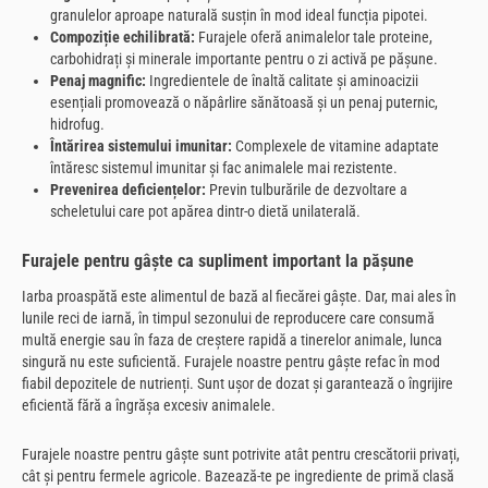
granulelor aproape naturală susțin în mod ideal funcția pipotei.
Compoziție echilibrată:
Furajele oferă animalelor tale proteine,
carbohidrați și minerale importante pentru o zi activă pe pășune.
Penaj magnific:
Ingredientele de înaltă calitate și aminoacizii
esențiali promovează o năpârlire sănătoasă și un penaj puternic,
hidrofug.
Întărirea sistemului imunitar:
Complexele de vitamine adaptate
întăresc sistemul imunitar și fac animalele mai rezistente.
Prevenirea deficiențelor:
Previn tulburările de dezvoltare a
scheletului care pot apărea dintr-o dietă unilaterală.
Furajele pentru gâște ca supliment important la pășune
Iarba proaspătă este alimentul de bază al fiecărei gâște. Dar, mai ales în
lunile reci de iarnă, în timpul sezonului de reproducere care consumă
multă energie sau în faza de creștere rapidă a tinerelor animale, lunca
singură nu este suficientă. Furajele noastre pentru gâște refac în mod
fiabil depozitele de nutrienți. Sunt ușor de dozat și garantează o îngrijire
eficientă fără a îngrășa excesiv animalele.
Furajele noastre pentru gâște sunt potrivite atât pentru crescătorii privați,
cât și pentru fermele agricole. Bazează-te pe ingrediente de primă clasă