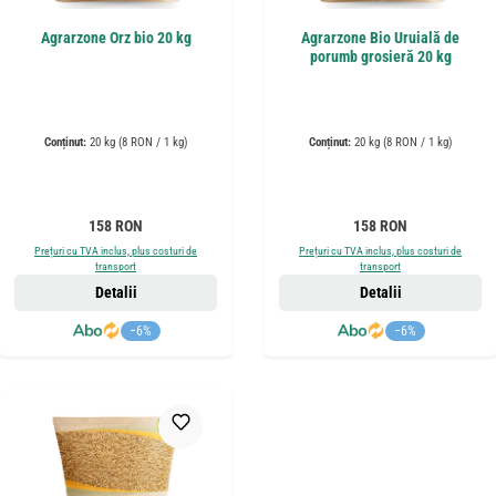
Agrarzone Orz bio 20 kg
Agrarzone Bio Uruială de
porumb grosieră 20 kg
Conținut:
20 kg
(8 RON / 1 kg)
Conținut:
20 kg
(8 RON / 1 kg)
Preț obișnuit:
Preț obișnuit:
158 RON
158 RON
Prețuri cu TVA inclus, plus costuri de
Prețuri cu TVA inclus, plus costuri de
transport
transport
Detalii
Detalii
−6%
−6%