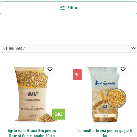
Filtru
%
BIO
Agrarzone Hrana Bio pentru
Leimüller hrană pentru gâște 5
Rațe și Gâște, boabe 20 kg
kg