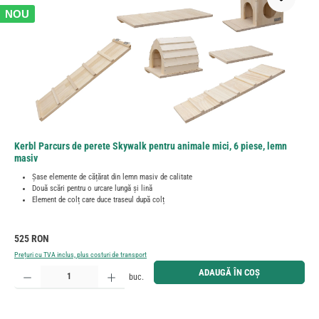
NOU
Kerbl Parcurs de perete Skywalk pentru animale mici, 6 piese, lemn
masiv
Șase elemente de cățărat din lemn masiv de calitate
Două scări pentru o urcare lungă și lină
Element de colț care duce traseul după colț
Preț obișnuit:
525 RON
Prețuri cu TVA inclus, plus costuri de transport
Cantitate produs: Introduceți cantitatea dorită sau utilizați butoanele pentru a mări sau micșora cant
ADAUGĂ ÎN COȘ
buc.