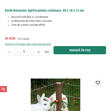
Kerbl Balansier Agility pentru rozătoare, 60 x 18 x 12 cm
Dezvoltă echilibrul și coordonarea
Confecționat din lemn masiv rezistent
Zone de contact colorate diferit
Preț de vânzare:
Preț obișnuit:
84 RON
(12% salvat)
Prețuri cu TVA inclus, plus costuri de transport
Cantitate produs: Introduceți cantitatea dorită sau utilizați butoanele pentru a mări sau micșora cant
ADAUGĂ ÎN COȘ
buc.
%