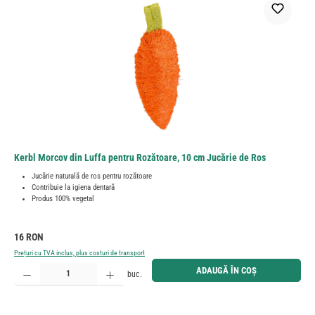
Kerbl Morcov din Luffa pentru Rozătoare, 10 cm Jucărie de Ros
Jucărie naturală de ros pentru rozătoare
Contribuie la igiena dentară
Produs 100% vegetal
Preț obișnuit:
16 RON
Prețuri cu TVA inclus, plus costuri de transport
Cantitate produs: Introduceți cantitatea dorită sau utilizați butoanele pentru a mări sau micșora cant
ADAUGĂ ÎN COȘ
buc.