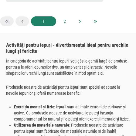
Pagina
Pagina
1
2
Activități pentru iepuri - divertismentul ideal pentru urechile
lungi și fericite
În categoria de activități pentru iepuri, veți găsi o gamă largă de produse
pentru a le oferi iepurașilor dvs. un timp variat și distractiv. Nevoile
simpaticilor urechi lungi sunt satisfăcute în mod optim aici.
Produsele noastre de activități pentru iepuri sunt special adaptate la
nevoile iepurilor și oferă numeroase beneficii:
Exercițiu mental și fizic
: iepurii sunt animale extrem de curioase și
active. Cu produsele noastre de activitate, le puteți încuraja
comportamentul lor natural și le puteți oferi exerciții mentale și fizice.
Utilizarea de materiale naturale
: Produsele noastre de activitate
pentru iepuri sunt fabricate din materiale naturale și de înaltă