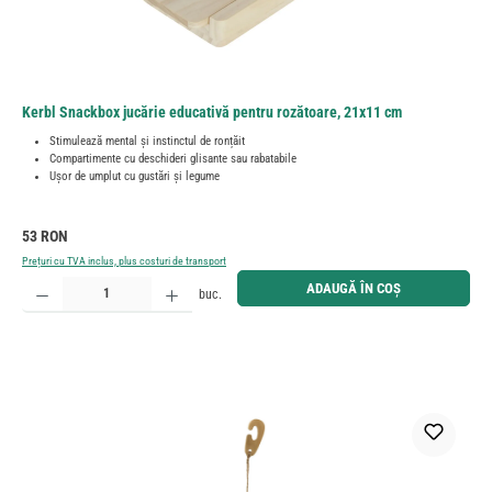
Kerbl Snackbox jucărie educativă pentru rozătoare, 21x11 cm
Stimulează mental și instinctul de ronțăit
Compartimente cu deschideri glisante sau rabatabile
Ușor de umplut cu gustări și legume
Preț obișnuit:
53 RON
Prețuri cu TVA inclus, plus costuri de transport
Cantitate produs: Introduceți cantitatea dorită sau utilizați butoanele pentru a mări sau micșora cant
ADAUGĂ ÎN COȘ
buc.