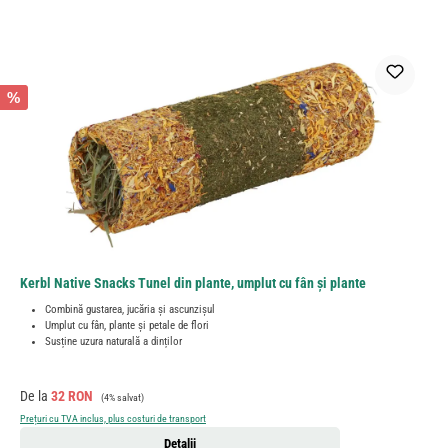
%
Kerbl Native Snacks Tunel din plante, umplut cu fân și plante
Combină gustarea, jucăria și ascunzișul
Umplut cu fân, plante și petale de flori
Susține uzura naturală a dinților
Preț de vânzare:
Preț obișnuit:
De la
32 RON
(4% salvat)
Prețuri cu TVA inclus, plus costuri de transport
Detalii