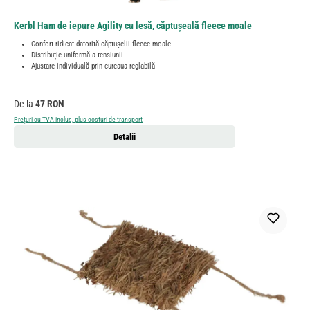
Kerbl Ham de iepure Agility cu lesă, căptușeală fleece moale
Confort ridicat datorită căptușelii fleece moale
Distribuție uniformă a tensiunii
Ajustare individuală prin cureaua reglabilă
Preț obișnuit:
De la
47 RON
Prețuri cu TVA inclus, plus costuri de transport
Detalii