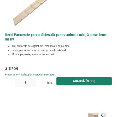
Kerbl Parcurs de perete Sidewalk pentru animale mici, 3 piese, lemn
masiv
Trei elemente de cățărat din lemn masiv de calitate
Scară, platformă de observare și căsuță adăpost
Montaj pe perete, economisește spațiu
Preț obișnuit:
315 RON
Prețuri cu TVA inclus, plus costuri de transport
Cantitate produs: Introduceți cantitatea dorită sau utilizați butoanele pentru a mări sau micșora cant
ADAUGĂ ÎN COȘ
buc.