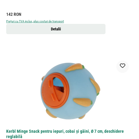
Preț obișnuit:
142 RON
Prețuri cu TVA inclus, plus costuri de transport
Detalii
Kerbl Minge Snack pentru iepuri, cobai și găini, Ø 7 cm, deschidere
reglabilă