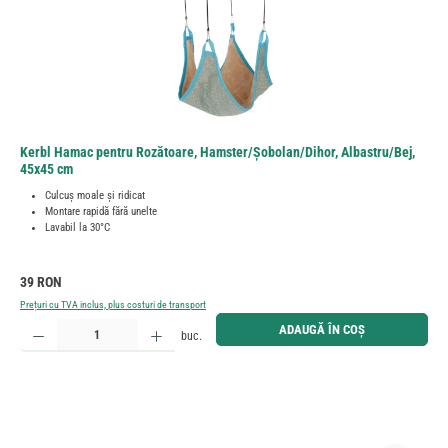
Kerbl Hamac pentru Rozătoare, Hamster/Șobolan/Dihor, Albastru/Bej,
45x45 cm
Culcuș moale și ridicat
Montare rapidă fără unelte
Lavabil la 30°C
Preț obișnuit:
39 RON
Prețuri cu TVA inclus, plus costuri de transport
Cantitate produs: Introduceți cantitatea dorită sau utilizați butoanele pentru a mări sau micșora cant
ADAUGĂ ÎN COȘ
buc.