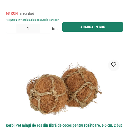
Preț de vânzare:
Preț obișnuit:
63 RON
(15% salvat)
Prețuri cu TVA inclus, plus costuri de transport
Cantitate produs: Introduceți cantitatea dorită sau utilizați butoanele pentru a mări sau micșora cant
ADAUGĂ ÎN COȘ
buc.
Kerbl Pet mingi de ros din fibră de cocos pentru rozătoare, ø 6 cm, 2 buc