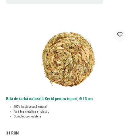
Bilă de iarbă naturală Kerbl pentru iepuri, Ø 13 cm
100% iarbă uscată natural
Fără fire metalice și plastic
Complet comestibilă
Preț obișnuit:
31 RON