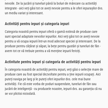
nevoile. De la jucării și tuneluri până la boluri de mâncare cu activități
integrate - aici veți găsi tot ce aveți nevoie pentru a le oferi iepurașilor dvs.
un mediu variat și interesant.
Activități pentru iepuri și categoria iepuri
Categoria noastră pentru iepuri oferă o gamă extinsă de produse care
sunt special adaptate nevoilor iepurilor. Aici veți găsi tot ce aveți nevoie
pentru a vă ocupa iepurii într-un mod adecvat speciei și interesant. De la
produse pentru cățărat și săpat, la bețe pentru gustări și tuneluri de fân -
avem tot ce vă trebuie pentru a vă menține iepurii fericiți.
Activitate pentru iepuri și categoria de activități pentru iepuri
În categoria noastră de activități pentru iepuri, veți găsi o selecție mare de
produse care au fost special dezvoltate pentru a ține iepurii ocupați. Aici
puteți naviga pe larg și le puteți oferi iepurilor dvs. cele mai bune
activități. Fie că este vorba de poduri suspendate, tuneluri de fân sau
jucării de inteligență - cu produsele noastre, iepurii dvs. au garanția că nu
se vor plictisi niciodată.