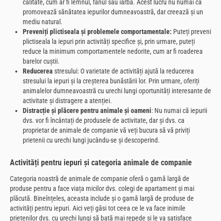
calitate, cum ar fi lemnul, fânul sau iarba. Acest lucru nu numai că
promovează sănătatea iepurilor dumneavoastră, dar creează și un
mediu natural.
Preveniți plictiseala și problemele comportamentale:
Puteți preveni
plictiseala la iepuri prin activități specifice și, prin urmare, puteți
reduce la minimum comportamentele nedorite, cum ar fi roaderea
barelor cuștii.
Reducerea
stresului: O varietate de activități ajută la reducerea
stresului la iepuri și la creșterea bunăstării lor. Prin urmare, oferiți
animalelor dumneavoastră cu urechi lungi oportunități interesante de
activitate și distragere a atenției.
Distracție și plăcere pentru animale și oameni
: Nu numai că iepurii
dvs. vor fi încântați de produsele de activitate, dar și dvs. ca
proprietar de animale de companie vă veți bucura să vă priviți
prietenii cu urechi lungi jucându-se și descoperind.
Activități pentru iepuri și categoria animale de companie
Categoria noastră de animale de companie oferă o gamă largă de
produse pentru a face viața micilor dvs. colegi de apartament și mai
plăcută. Bineînțeles, aceasta include și o gamă largă de produse de
activități pentru iepuri. Aici veți găsi tot ceea ce le va face inimile
prietenilor dvs. cu urechi lungi să bată mai repede și le va satisface