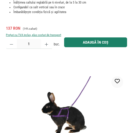
Înălțimea saltului reglabilă pe 6 niveluri, de la 5 la 30 cm
Configurabil ca salt vertical sau în cruce
Îmbunătățește condiția fizică și agilitatea
Preț de vânzare:
Preț obișnuit:
137 RON
(14% salvat)
Prețuri cu TVA inclus, plus costuri de transport
Cantitate produs: Introduceți cantitatea dorită sau utilizați butoanele pentru a mări sau micșora cant
ADAUGĂ ÎN COȘ
buc.