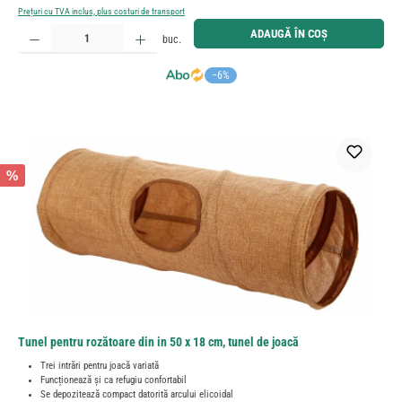
Prețuri cu TVA inclus, plus costuri de transport
Cantitate produs: Introduceți cantitatea dorită sau utilizați butoanele pentru a mări sau micșora cant
ADAUGĂ ÎN COȘ
buc.
−6%
%
Tunel pentru rozătoare din in 50 x 18 cm, tunel de joacă
Trei intrări pentru joacă variată
Funcționează și ca refugiu confortabil
Se depozitează compact datorită arcului elicoidal