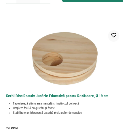
Kerbl Disc Rotativ Jucărie Educativă pentru Rozătoare, Ø 19 cm
Favorizează stimularea mentală și instinctul de joacă
Umplere facilă cu gustări și fructe
Stabilitate antiderapantă datorită picioarelor de cauciuc
Preț obișnuit:
74 RON