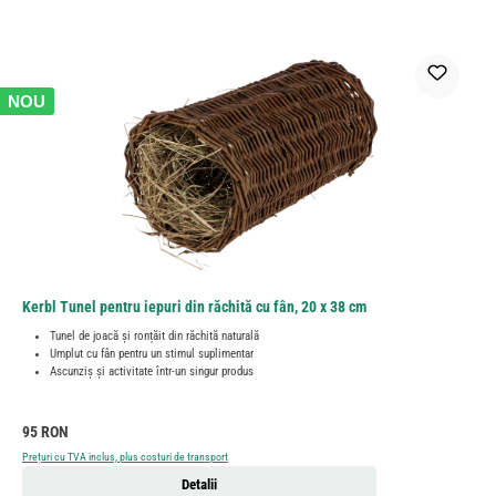
NOU
Kerbl Tunel pentru iepuri din răchită cu fân, 20 x 38 cm
Tunel de joacă și ronțăit din răchită naturală
Umplut cu fân pentru un stimul suplimentar
Ascunziș și activitate într-un singur produs
Preț obișnuit:
95 RON
Prețuri cu TVA inclus, plus costuri de transport
Detalii