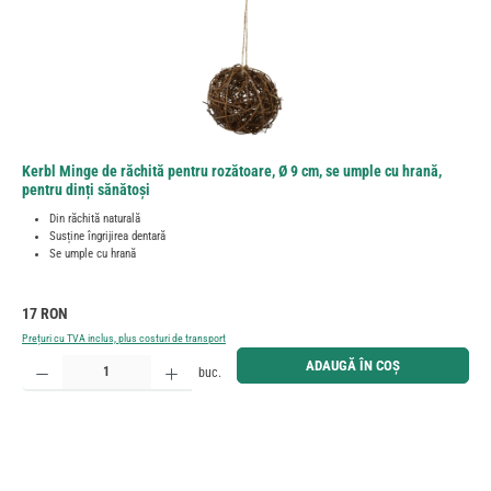
Kerbl Minge de răchită pentru rozătoare, Ø 9 cm, se umple cu hrană,
pentru dinți sănătoși
Din răchită naturală
Susține îngrijirea dentară
Se umple cu hrană
Preț obișnuit:
17 RON
Prețuri cu TVA inclus, plus costuri de transport
Cantitate produs: Introduceți cantitatea dorită sau utilizați butoanele pentru a mări sau micșora cant
ADAUGĂ ÎN COȘ
buc.