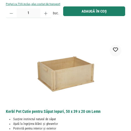
Prețuri cu TVA inclus, plus costuri de transport
Cantitate produs: Introduceți cantitatea dorită sau utilizați butoanele pentru a mări sau micșora cant
ADAUGĂ ÎN COȘ
buc.
Kerbl Pet Cutie pentru Săpat Iepuri, 50 x 39 x 20 cm Lemn
Susține instinctul natural de săpat
Ajută la îngrijirea blănii și ghearelor
Potrivită pentru interior și exterior