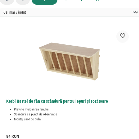
Kerbl Rastel de fân cu scândură pentru iepuri și rozătoare
Previne murdărirea fânului
Scândură ca punct de observație
Montaj ușor pe grilaj
Preț obișnuit:
84 RON