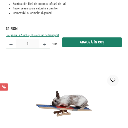
Fabricat din fibră de cocos și sfoară de iută
Favorizează uzura naturală a dinților
Comestibil și complet digerabil
Preț obișnuit:
31 RON
Prețuri cu TVA inclus, plus costuri de transport
Cantitate produs: Introduceți cantitatea dorită sau utilizați butoanele pentru a mări sau micșora cant
ADAUGĂ ÎN COȘ
buc.
%