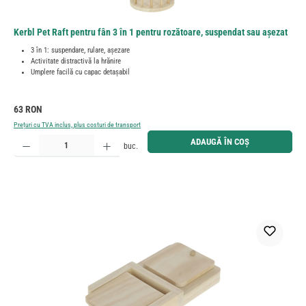
Kerbl Pet Raft pentru fân 3 în 1 pentru rozătoare, suspendat sau așezat
3 în 1: suspendare, rulare, așezare
Activitate distractivă la hrănire
Umplere facilă cu capac detașabil
Preț obișnuit:
63 RON
Prețuri cu TVA inclus, plus costuri de transport
Cantitate produs: Introduceți cantitatea dorită sau utilizați butoanele pentru a mări sau micșora cant
ADAUGĂ ÎN COȘ
buc.