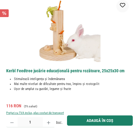
%
Kerbl Feedtree jucărie educațională pentru rozătoare, 25x25x30 cm
Stimulează inteligența și îndemânarea
Mai multe niveluri de dificultate pentru tras, împins și rostogolit
Ușor de umplut cu gustări, legume și fructe
Preț de vânzare:
Preț obișnuit:
116 RON
(5% salvat)
Prețuri cu TVA inclus, plus costuri de transport
Cantitate produs: Introduceți cantitatea dorită sau utilizați butoanele pentru a mări sau micșora cant
ADAUGĂ ÎN COȘ
buc.