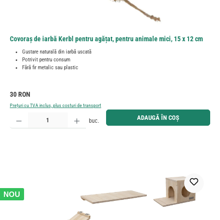
Covoraș de iarbă Kerbl pentru agățat, pentru animale mici, 15 x 12 cm
Gustare naturală din iarbă uscată
Potrivit pentru consum
Fără fir metalic sau plastic
Preț obișnuit:
30 RON
Prețuri cu TVA inclus, plus costuri de transport
Cantitate produs: Introduceți cantitatea dorită sau utilizați butoanele pentru a mări sau micșora cant
ADAUGĂ ÎN COȘ
buc.
NOU