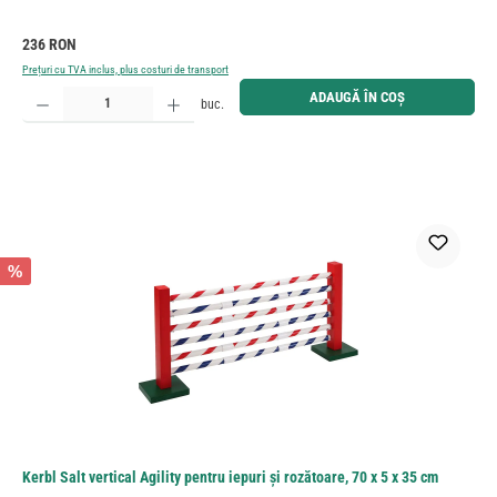
Preț obișnuit:
236 RON
Prețuri cu TVA inclus, plus costuri de transport
Cantitate produs: Introduceți cantitatea dorită sau utilizați butoanele pentru a mări sau micșora cant
ADAUGĂ ÎN COȘ
buc.
%
Kerbl Salt vertical Agility pentru iepuri și rozătoare, 70 x 5 x 35 cm