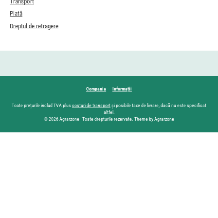
Transport
Plată
Dreptul de retragere
Compania
Informații
Toate prețurile includ TVA plus
costuri de transport
și posibile taxe de livrare, dacă nu este specificat
altfel.
© 2026 Agrarzone - Toate drepturile rezervate. Theme by Agrarzone