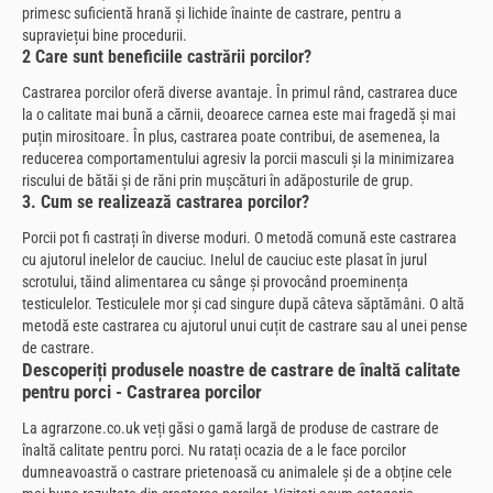
primesc suficientă hrană și lichide înainte de castrare, pentru a
supraviețui bine procedurii.
2 Care sunt beneficiile castrării porcilor?
Castrarea porcilor oferă diverse avantaje. În primul rând, castrarea duce
la o calitate mai bună a cărnii, deoarece carnea este mai fragedă și mai
puțin mirositoare. În plus, castrarea poate contribui, de asemenea, la
reducerea comportamentului agresiv la porcii masculi și la minimizarea
riscului de bătăi și de răni prin mușcături în adăposturile de grup.
3. Cum se realizează castrarea porcilor?
Porcii pot fi castrați în diverse moduri. O metodă comună este castrarea
cu ajutorul inelelor de cauciuc. Inelul de cauciuc este plasat în jurul
scrotului, tăind alimentarea cu sânge și provocând proeminența
testiculelor. Testiculele mor și cad singure după câteva săptămâni. O altă
metodă este castrarea cu ajutorul unui cuțit de castrare sau al unei pense
de castrare.
Descoperiți produsele noastre de castrare de înaltă calitate
pentru porci - Castrarea porcilor
La agrarzone.co.uk veți găsi o gamă largă de produse de castrare de
înaltă calitate pentru porci. Nu ratați ocazia de a le face porcilor
dumneavoastră o castrare prietenoasă cu animalele și de a obține cele