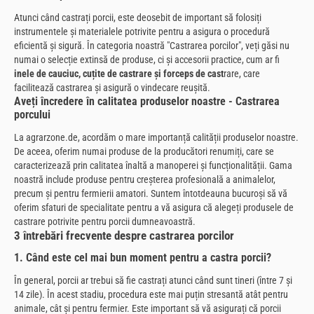
Atunci când castrați porcii, este deosebit de important să folosiți
instrumentele și materialele potrivite pentru a asigura o procedură
eficientă și sigură. În categoria noastră "Castrarea porcilor", veți găsi nu
numai o selecție extinsă de produse, ci și accesorii practice, cum ar fi
inele de cauciuc, cuțite de castrare și forceps de cast
rare, care
facilitează castrarea și asigură o vindecare reușită.
Aveți încredere în calitatea produselor noastre - Castrarea
porcului
La agrarzone.de, acordăm o mare importanță calității produselor noastre.
De aceea, oferim numai produse de la producători renumiți, care se
caracterizează prin calitatea înaltă a manoperei și funcționalității. Gama
noastră include produse pentru creșterea profesională a animalelor,
precum și pentru fermierii amatori. Suntem întotdeauna bucuroși să vă
oferim sfaturi de specialitate pentru a vă asigura că alegeți produsele de
castrare potrivite pentru porcii dumneavoastră.
3 întrebări frecvente despre castrarea porcilor
1. Când este cel mai bun moment pentru a castra porcii?
În general, porcii ar trebui să fie castrați atunci când sunt tineri (între 7 și
14 zile). În acest stadiu, procedura este mai puțin stresantă atât pentru
animale, cât și pentru fermier. Este important să vă asigurați că porcii