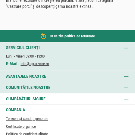
mai bune rezultate din creșterea porcilor. Vizitați acum categoria
"Castrare porci" și descoperiți gama noastră extinsă.
30 de zile politica de returnare
SERVICIUL CLIENȚI
Luni. - Vineri 09:00 - 13:00
E-Mail:
info@agrarzone.ro
AVANTAJELE NOASTRE
COMUNITĂȚILE NOASTRE
CUMPĂRĂTURI SIGURE
COMPANIA
Termeni și condiții generale
Certificate organice
Politica de confidențialitate