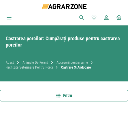
Sari la conținutul principal
Aveți 0 articole din
Castrarea porcilor: Cumpărați produse pentru castrarea
porcilor
Acasă
Animale De Fermă
Accesorii pentru suine
Rechizite Veterinare Pentru Porci
Castrare Și Andocare
Filtru