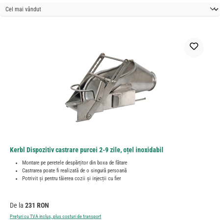
Kerbl Dispozitiv castrare purcei 2-9 zile, oțel inoxidabil
Montare pe peretele despărțitor din boxa de fătare
Castrarea poate fi realizată de o singură persoană
Potrivit și pentru tăierea cozii și injecții cu fier
Preț obișnuit:
De la
231 RON
Prețuri cu TVA inclus, plus costuri de transport