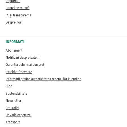
Imprimare
Locuri de muncă
IA și transparență
Despre noi
INFORMAȚII
Abonament
Notificări despre baterii
Garanția celui mai bun preț
Întrebări frecvente
Informații privind autenticitatea recenziilor clienților
Blog
Sustenabilitate
Newsletter
Returnări
Dovada expertizei
Transport