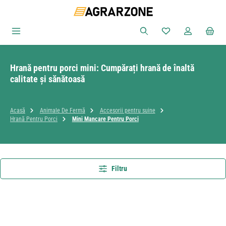
Sari la conținutul principal
Aveți 0 articole din
Hrană pentru porci mini: Cumpărați hrană de înaltă
calitate și sănătoasă
Acasă
Animale De Fermă
Accesorii pentru suine
Hrană Pentru Porci
Mini Mancare Pentru Porci
Filtru