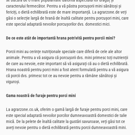
se bucură de o mare popularitate datorită aspectului lor drăguț și
caracterului fermecător. Pentru a vă păstra porcușorii mini sănătoși și
fericiți, o dietă echilibrată este de mare importanță. La agrarzone.de veți
găsi o selecție largă de hrană de înaltă calitate pentru porcușori mini, care
este special adaptată nevoilor porcușorilor dvs. domestici mici.
De ce este atât de importantă hrana potrivită pentru porcii mini?
Porcii mini au cerințe nutriționale speciale care diferă de cele ale altor
animale. Pentru a vă asigura că porcușorii dvs. mini primesc toți nutrienții
de care au nevoie, este important să vă asigurați că au o dietă echilibrată.
Hrana noastră pentru porci mini a fost atent formulată pentru a vă asigura
că porcii dvs. primesc tot ce au nevoie pentru a rămâne sănătoși și
viguroși.
Gama noastră de furaje pentru porci mini
La agrarzone.co.uk, oferim o gamă largă de furaje pentru porci mini, care
este special adaptată nevoilor porcilor dumneavoastră domestici de talie
mică. De la pelete de înaltă calitate la gustări savuroase, veți găsi tot ce
aveți nevoie pentru o dietă echilibrată pentru porcii dumneavoastră mini.