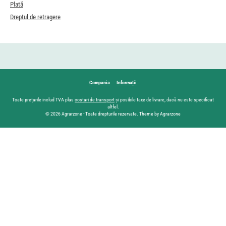
Plată
Dreptul de retragere
Compania
Informații
Toate prețurile includ TVA plus
costuri de transport
și posibile taxe de livrare, dacă nu este specificat
altfel.
© 2026 Agrarzone - Toate drepturile rezervate. Theme by Agrarzone