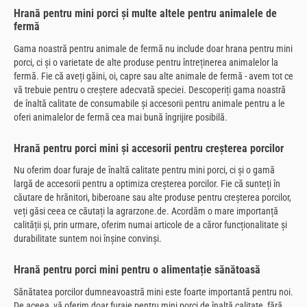
Hrană pentru mini porci și multe altele pentru animalele de
fermă
Gama noastră pentru animale de fermă nu include doar hrana pentru mini
porci, ci și o varietate de alte produse pentru întreținerea animalelor la
fermă. Fie că aveți găini, oi, capre sau alte animale de fermă - avem tot ce
vă trebuie pentru o creștere adecvată speciei. Descoperiți gama noastră
de înaltă calitate de consumabile și accesorii pentru animale pentru a le
oferi animalelor de fermă cea mai bună îngrijire posibilă.
Hrană pentru porci mini și accesorii pentru creșterea porcilor
Nu oferim doar furaje de înaltă calitate pentru mini porci, ci și o gamă
largă de accesorii pentru a optimiza creșterea porcilor. Fie că sunteți în
căutare de hrănitori, biberoane sau alte produse pentru creșterea porcilor,
veți găsi ceea ce căutați la agrarzone.de. Acordăm o mare importanță
calității și, prin urmare, oferim numai articole de a căror funcționalitate și
durabilitate suntem noi înșine convinși.
Hrană pentru porci mini pentru o alimentație sănătoasă
Sănătatea porcilor dumneavoastră mini este foarte importantă pentru noi.
De aceea, vă oferim doar furaje pentru mini porci de înaltă calitate, fără