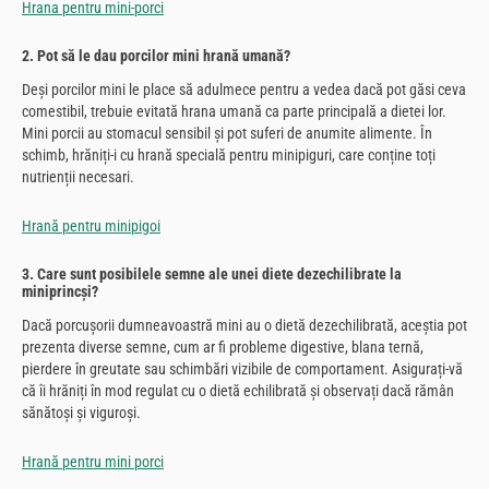
Hrana pentru mini-porci
2. Pot să le dau porcilor mini hrană umană?
Deși porcilor mini le place să adulmece pentru a vedea dacă pot găsi ceva
comestibil, trebuie evitată hrana umană ca parte principală a dietei lor.
Mini porcii au stomacul sensibil și pot suferi de anumite alimente. În
schimb, hrăniți-i cu hrană specială pentru minipiguri, care conține toți
nutrienții necesari.
Hrană pentru minipigoi
3. Care sunt posibilele semne ale unei diete dezechilibrate la
miniprincși?
Dacă porcușorii dumneavoastră mini au o dietă dezechilibrată, aceștia pot
prezenta diverse semne, cum ar fi probleme digestive, blana ternă,
pierdere în greutate sau schimbări vizibile de comportament. Asigurați-vă
că îi hrăniți în mod regulat cu o dietă echilibrată și observați dacă rămân
sănătoși și viguroși.
Hrană pentru mini porci