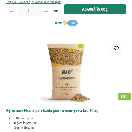
Prețuri cu TVA inclus, plus costuri de transport
Cantitate produs: Introduceți cantitatea dorită sau utilizați butoanele pentru a mări sau micșora cant
ADAUGĂ ÎN COȘ
buc.
−6%
BIO
Agrarzone Hrană peletizată pentru mini-porci bio 20 kg
100% biologică
Bogată în proteine
Susține digestia