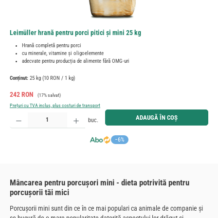
Leimüller hrană pentru porci pitici și mini 25 kg
Hrană completă pentru porci
cu minerale, vitamine și oligoelemente
adecvate pentru producția de alimente fără OMG-uri
Conținut:
25 kg
(10 RON / 1 kg)
Preț de vânzare:
Preț obișnuit:
242 RON
(17% salvat)
Prețuri cu TVA inclus, plus costuri de transport
Cantitate produs: Introduceți cantitatea dorită sau utilizați butoanele pentru a mări sau micșora cant
ADAUGĂ ÎN COȘ
buc.
−6%
Mâncarea pentru porcușori mini - dieta potrivită pentru
porcușorii tăi mici
Porcușorii mini sunt din ce în ce mai populari ca animale de companie și