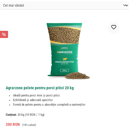
%
Agrarzone pelete pentru porci pitici 20 kg
Ideală pentru porci mini și porci pitici
Echilibrată și adecvată speciilor
Formă de pelete pentru o absorbție completă a nutrienților
Conținut:
20 kg
(10 RON / 1 kg)
Preț de vânzare:
Preț obișnuit:
200 RON
(18% salvat)