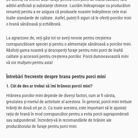
aditivi artificiali și substanțe chimice. Lucrăm îndeaproape cu producători
renumiți pentru a ne asigura că produsele noastre îndeplinesc cele mai
înalte standarde de calitate. Astfel, puteți fi siguri că le oferiți porcilor mini
o hrană sănătoasă și echilibrată.
La agrarzone.de, veți găsi tot ce aveți nevoie pentru creșterea
corespunzătoare speciei și pentru o alimentație sănătoasă a porcilor mini.
Răsfoiți gama noastră și descoperiți furaje pentru mini porci de înaltă
calitate și accesorii pentru creșterea porcilor. Porcii dumneavoastră mini
vă vor mulțumi pentru asta!
Întrebări frecvente despre hrana pentru porci mini
1. Cât de des ar trebui să îmi hrănesc porcii mini?
Hrănirea porcilor mini depinde de diverși factori, cum ar fi vârsta,
greutatea și nivelul de activitate al acestora. În general, porcii mini trebuie
hrăniți de două ori pe zi. Cu toate acestea, este important să le ajustați
rația de hrană în mod corespunzător pentru a evita porcii supraponderali
sau subponderali. Încredeți-vă în recomandările de hrănire ale
producătorului de furaje pentru porci mini.