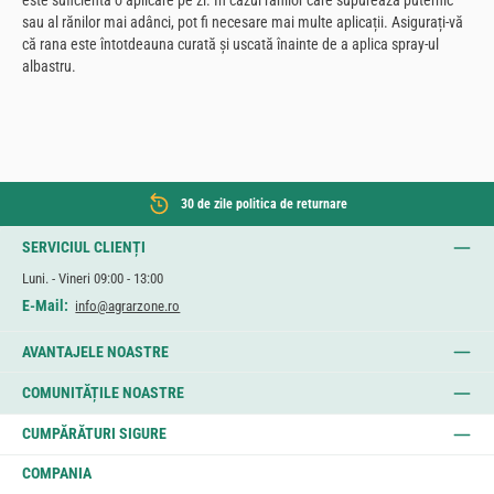
este suficientă o aplicare pe zi. În cazul rănilor care supurează puternic
sau al rănilor mai adânci, pot fi necesare mai multe aplicații. Asigurați-vă
că rana este întotdeauna curată și uscată înainte de a aplica spray-ul
albastru.
30 de zile politica de returnare
SERVICIUL CLIENȚI
Luni. - Vineri 09:00 - 13:00
E-Mail:
info@agrarzone.ro
AVANTAJELE NOASTRE
COMUNITĂȚILE NOASTRE
CUMPĂRĂTURI SIGURE
COMPANIA