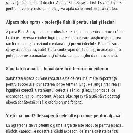
să aveți grijă de sănătatea lor. Alpaca Blue Spray a fost dezvoltat special
pentru nevoile acestor animale și vă ajută să le mențineți sănătatea.
Alpaca blue spray - protecție fiabilă pentru răni și leziuni
Alpaca Blue Spray este un produs încercat și testat pentru tratarea rănilor
la alpaca. Acesta conține ingrediente speciale care susțin regenerarea
rănilor minore și a leziunilor cutanate și previn infecțiile. Prin utilizarea
spray-ului albastru, puteți trata rănile rapid și eficient și, în același timp,
puteți promova bunăstarea și sănătatea alpacașilor dumneavoastră.
Sănătatea alpaca - bunăstare în interior și în exterior
Sănătatea alpaca dumneavoastră este de cea mai mare importanță
pentru succesul și bunăstarea lor pe termen lung. Pe lângă hrănirea și
îngrijirea corectă, tratamentul corect al rănilor și leziunilor joacă, de
asemenea, un rol important. Alpaca Blue Spray vă ajută să vă păstrați
alpaca sănătoasă și să le oferiți o viață fericită.
Vreți mai mult? Descoperiți celelalte produse pentru alpaca!
La agrarzone.de vă oferim o gamă largă de alte produse pentru alpaca.
Răsfoiți categoriile noastre și găsiți accesorii de înaltă calitate pentru