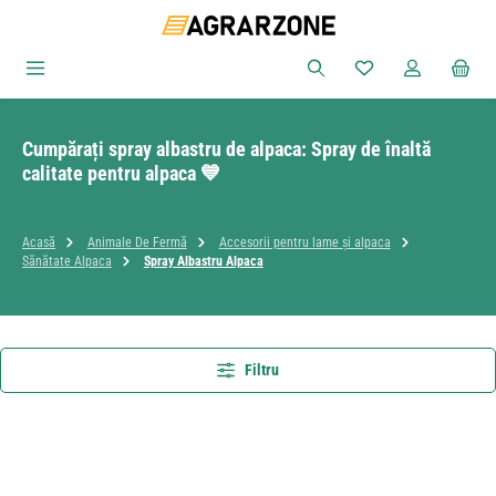
Sari la conținutul principal
Aveți 0 articole din
Cumpărați spray albastru de alpaca: Spray de înaltă
calitate pentru alpaca 💙
Acasă
Animale De Fermă
Accesorii pentru lame și alpaca
Sănătate Alpaca
Spray Albastru Alpaca
Filtru