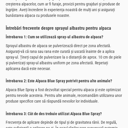
creșterea alpacelor, cum ar fi furaje, provizii pentru grajduri și produse de
îngrijire. Aveți încredere în experiența noastră de mulți ani și asigurați
bunăstarea alpaca cu produsele noastre.
Întrebări frecvente despre sprayul albastru pentru alpaca
Întrebarea 1: Cum se utilizează spray-ul albastru de alpaca?
Sprayul albastru de alpaca se pulverizează direct pe zona afectată.
Asigurați-vă că rana sau rana este curată și uscată înainte de a aplica
spray-ul. Țineți capul de pulverizare la o distanță de aprox. 10 cm de piele
și pulverizați spray-ul albastru uniform pe zona afectată. Repetați
aplicarea dacă este necesar.
Întrebarea 2: Este Alpaca Blue Spray potrivit pentru alte animale?
Alpaca Blue Spray a fost dezvoltat special pentru alpaca și este optimizat
pentru nevoile acesteia. Pentru alte animale, recomandăm utilizarea unor
produse specifice care să răspundă nevoilor lor individuale.
Întrebarea 3: Cât de des trebuie utilizat Alpaca Blue Spray?
Frecvența de aplicare depinde de tipul și de gravitatea rănii. De regulă,