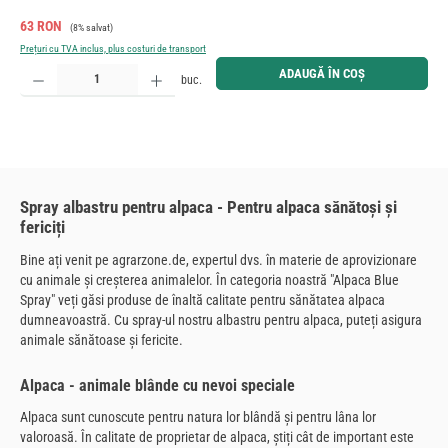
Preț de vânzare:
Preț obișnuit:
63 RON
(8% salvat)
Prețuri cu TVA inclus, plus costuri de transport
Cantitate produs: Introduceți cantitatea dorită sau utilizați butoanele pentru a mări sau micșora cant
ADAUGĂ ÎN COȘ
buc.
Spray albastru pentru alpaca - Pentru alpaca sănătoși și
fericiți
Bine ați venit pe agrarzone.de, expertul dvs. în materie de aprovizionare
cu animale și creșterea animalelor. În categoria noastră "Alpaca Blue
Spray" veți găsi produse de înaltă calitate pentru sănătatea alpaca
dumneavoastră. Cu spray-ul nostru albastru pentru alpaca, puteți asigura
animale sănătoase și fericite.
Alpaca - animale blânde cu nevoi speciale
Alpaca sunt cunoscute pentru natura lor blândă și pentru lâna lor
valoroasă. În calitate de proprietar de alpaca, știți cât de important este