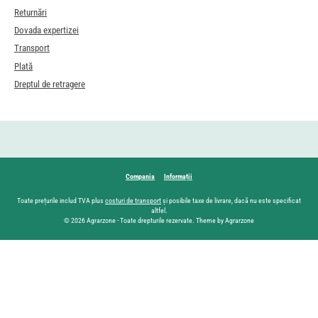
Returnări
Dovada expertizei
Transport
Plată
Dreptul de retragere
Compania
Informații
Toate prețurile includ TVA plus
costuri de transport
și posibile taxe de livrare, dacă nu este specificat
altfel.
© 2026 Agrarzone - Toate drepturile rezervate. Theme by Agrarzone