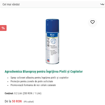
%
Agrochemica Bluespray pentru Îngrijirea Pielii și Copitelor
Spray colorant albastru pentru îngrijirea pielii și copitelor
Protecție pentru zonele de piele solicitate
Promovează formarea de noi celule cutanate
Conținut:
0.2 Litri
(250 RON / 1 Litri)
Preț de vânzare:
Preț obișnuit:
De la
50 RON
(4% salvat)