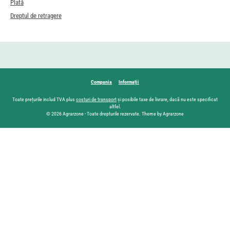
Plată
Dreptul de retragere
Compania
Informații
Toate prețurile includ TVA plus
costuri de transport
și posibile taxe de livrare, dacă nu este specificat
altfel.
© 2026 Agrarzone - Toate drepturile rezervate. Theme by Agrarzone