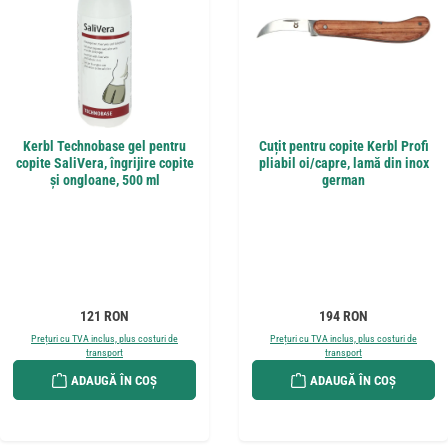
Kerbl Technobase gel pentru
Cuțit pentru copite Kerbl Profi
copite SaliVera, îngrijire copite
pliabil oi/capre, lamă din inox
și ongloane, 500 ml
german
Preț obișnuit:
Preț obișnuit:
121 RON
194 RON
Prețuri cu TVA inclus, plus costuri de
Prețuri cu TVA inclus, plus costuri de
transport
transport
ADAUGĂ ÎN COȘ
ADAUGĂ ÎN COȘ