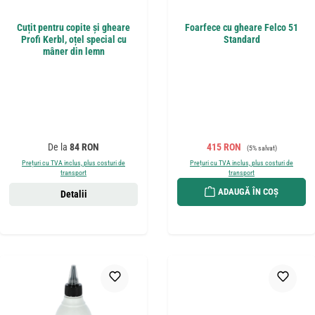
Cuțit pentru copite și gheare
Foarfece cu gheare Felco 51
Profi Kerbl, oțel special cu
Standard
mâner din lemn
Preț obișnuit:
Preț de vânzare:
Preț obișnuit:
De la
84 RON
415 RON
(5% salvat)
Prețuri cu TVA inclus, plus costuri de
Prețuri cu TVA inclus, plus costuri de
transport
transport
ADAUGĂ ÎN COȘ
Detalii