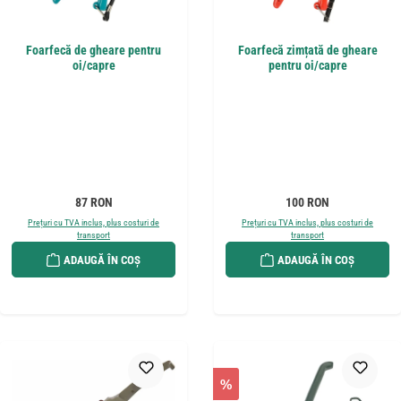
Foarfecă de gheare pentru
Foarfecă zimțată de gheare
oi/capre
pentru oi/capre
Preț obișnuit:
Preț obișnuit:
87 RON
100 RON
Prețuri cu TVA inclus, plus costuri de
Prețuri cu TVA inclus, plus costuri de
transport
transport
ADAUGĂ ÎN COȘ
ADAUGĂ ÎN COȘ
%