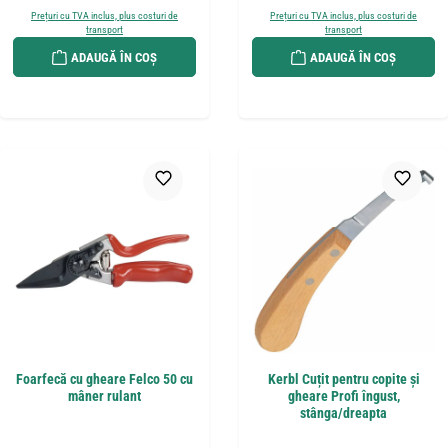
Prețuri cu TVA inclus, plus costuri de
Prețuri cu TVA inclus, plus costuri de
transport
transport
ADAUGĂ ÎN COȘ
ADAUGĂ ÎN COȘ
Foarfecă cu gheare Felco 50 cu
Kerbl Cuțit pentru copite și
mâner rulant
gheare Profi îngust,
stânga/dreapta