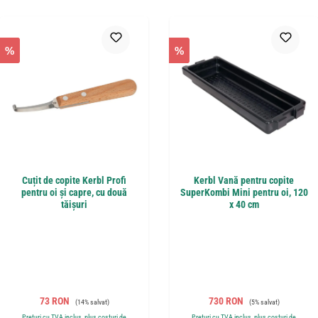
%
%
Cuțit de copite Kerbl Profi
Kerbl Vană pentru copite
pentru oi și capre, cu două
SuperKombi Mini pentru oi, 120
tăișuri
x 40 cm
Preț de vânzare:
Preț obișnuit:
Preț de vânzare:
Preț obișnuit:
73 RON
730 RON
(14% salvat)
(5% salvat)
Prețuri cu TVA inclus, plus costuri de
Prețuri cu TVA inclus, plus costuri de