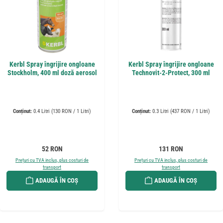
Kerbl Spray îngrijire ongloane
Kerbl Spray îngrijire ongloane
Stockholm, 400 ml doză aerosol
Technovit-2-Protect, 300 ml
Conținut:
0.4 Litri
(130 RON / 1 Litri)
Conținut:
0.3 Litri
(437 RON / 1 Litri)
Preț obișnuit:
Preț obișnuit:
52 RON
131 RON
Prețuri cu TVA inclus, plus costuri de
Prețuri cu TVA inclus, plus costuri de
transport
transport
ADAUGĂ ÎN COȘ
ADAUGĂ ÎN COȘ