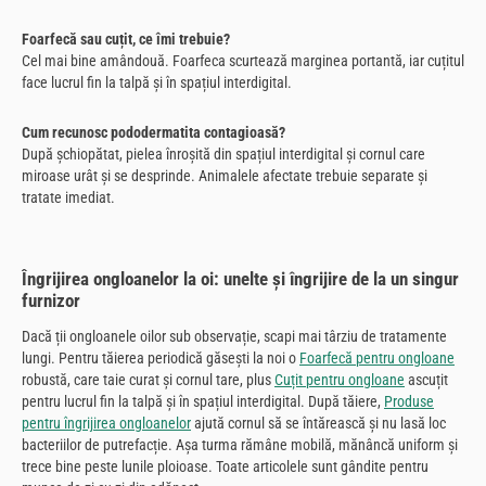
Foarfecă sau cuțit, ce îmi trebuie?
Cel mai bine amândouă. Foarfeca scurtează marginea portantă, iar cuțitul
face lucrul fin la talpă și în spațiul interdigital.
Cum recunosc pododermatita contagioasă?
După șchiopătat, pielea înroșită din spațiul interdigital și cornul care
miroase urât și se desprinde. Animalele afectate trebuie separate și
tratate imediat.
Îngrijirea ongloanelor la oi: unelte și îngrijire de la un singur
furnizor
Dacă ții ongloanele oilor sub observație, scapi mai târziu de tratamente
lungi. Pentru tăierea periodică găsești la noi o
Foarfecă pentru ongloane
robustă, care taie curat și cornul tare, plus
Cuțit pentru ongloane
ascuțit
pentru lucrul fin la talpă și în spațiul interdigital. După tăiere,
Produse
pentru îngrijirea ongloanelor
ajută cornul să se întărească și nu lasă loc
bacteriilor de putrefacție. Așa turma rămâne mobilă, mănâncă uniform și
trece bine peste lunile ploioase. Toate articolele sunt gândite pentru