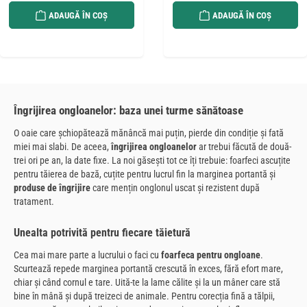
ADAUGĂ ÎN COȘ
ADAUGĂ ÎN COȘ
Îngrijirea ongloanelor: baza unei turme sănătoase
O oaie care șchiopătează mănâncă mai puțin, pierde din condiție și fată
miei mai slabi. De aceea,
îngrijirea ongloanelor
ar trebui făcută de două-
trei ori pe an, la date fixe. La noi găsești tot ce îți trebuie: foarfeci ascuțite
pentru tăierea de bază, cuțite pentru lucrul fin la marginea portantă și
produse de îngrijire
care mențin onglonul uscat și rezistent după
tratament.
Unealta potrivită pentru fiecare tăietură
Cea mai mare parte a lucrului o faci cu
foarfeca pentru ongloane
.
Scurtează repede marginea portantă crescută în exces, fără efort mare,
chiar și când cornul e tare. Uită-te la lame călite și la un mâner care stă
bine în mână și după treizeci de animale. Pentru corecția fină a tălpii,