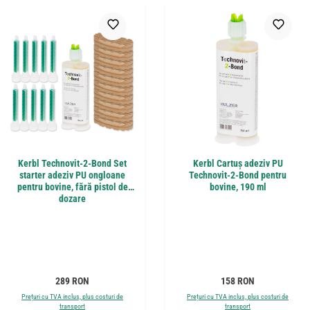
Kerbl Technovit-2-Bond Set
Kerbl Cartuș adeziv PU
starter adeziv PU ongloane
Technovit-2-Bond pentru
pentru bovine, fără pistol de
bovine, 190 ml
dozare
Preț obișnuit:
Preț obișnuit:
289 RON
158 RON
Prețuri cu TVA inclus, plus costuri de
Prețuri cu TVA inclus, plus costuri de
transport
transport