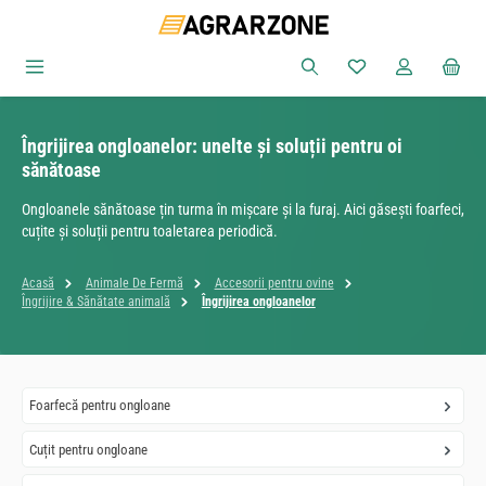
Sari la conținutul principal
Aveți 0 articole din
Îngrijirea ongloanelor: unelte și soluții pentru oi
sănătoase
Ongloanele sănătoase țin turma în mișcare și la furaj. Aici găsești foarfeci,
cuțite și soluții pentru toaletarea periodică.
Acasă
Animale De Fermă
Accesorii pentru ovine
Îngrijire & Sănătate animală
Îngrijirea ongloanelor
Foarfecă pentru ongloane
Cuțit pentru ongloane