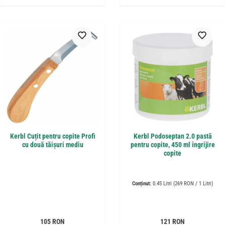
Kerbl Cuțit pentru copite Profi
Kerbl Podoseptan 2.0 pastă
cu două tăișuri mediu
pentru copite, 450 ml îngrijire
copite
Conținut:
0.45 Litri
(269 RON / 1 Litri)
Preț obișnuit:
Preț obișnuit:
105 RON
121 RON