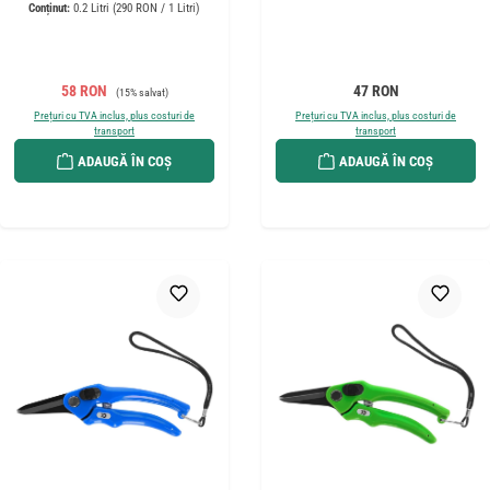
Conținut:
0.2 Litri
(290 RON / 1 Litri)
Preț de vânzare:
Preț obișnuit:
Preț obișnuit:
58 RON
47 RON
(15% salvat)
Prețuri cu TVA inclus, plus costuri de
Prețuri cu TVA inclus, plus costuri de
transport
transport
ADAUGĂ ÎN COȘ
ADAUGĂ ÎN COȘ