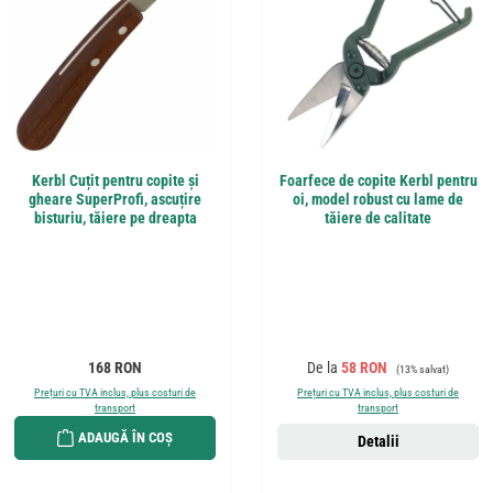
Kerbl Cuțit pentru copite și
Foarfece de copite Kerbl pentru
gheare SuperProfi, ascuțire
oi, model robust cu lame de
bisturiu, tăiere pe dreapta
tăiere de calitate
Preț obișnuit:
Preț de vânzare:
Preț obișnuit:
168 RON
De la
58 RON
(13% salvat)
Prețuri cu TVA inclus, plus costuri de
Prețuri cu TVA inclus, plus costuri de
transport
transport
ADAUGĂ ÎN COȘ
Detalii