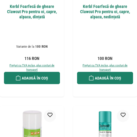
Kerbl Foarfecă de gheare
Kerbl Foarfecă de gheare
Clawcut Pro pentru oi, capre,
Clawcut Pro pentru oi, capre,
alpaca, dințată
alpaca, nedințată
Variante de la
100 RON
Preț obișnuit:
Preț obișnuit:
116 RON
100 RON
Prețuri cu TVA inclus, plus costuri de
Prețuri cu TVA inclus, plus costuri de
transport
transport
ADAUGĂ ÎN COȘ
ADAUGĂ ÎN COȘ