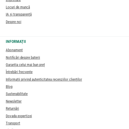
Locuri de muncă
IA și transparență
Despre noi
INFORMAȚII
Abonament
Notificări despre baterii
Garanția celui mai bun preț
Întrebări frecvente
Informații privind autenticitatea recenziilor clienților
Blog
Sustenabilitate
Newsletter
Returnări
Dovada expertizei
Transport