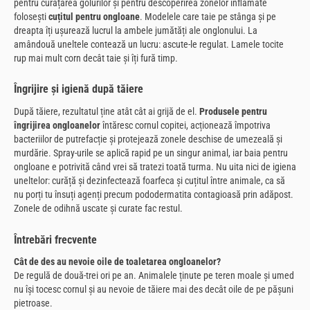
pentru curățarea golurilor și pentru descoperirea zonelor inflamate
folosești
cuțitul pentru ongloane
. Modelele care taie pe stânga și pe
dreapta îți ușurează lucrul la ambele jumătăți ale onglonului. La
amândouă uneltele contează un lucru: ascute-le regulat. Lamele tocite
rup mai mult corn decât taie și îți fură timp.
Îngrijire și igienă după tăiere
După tăiere, rezultatul ține atât cât ai grijă de el.
Produsele pentru
îngrijirea ongloanelor
întăresc cornul copitei, acționează împotriva
bacteriilor de putrefacție și protejează zonele deschise de umezeală și
murdărie. Spray-urile se aplică rapid pe un singur animal, iar baia pentru
ongloane e potrivită când vrei să tratezi toată turma. Nu uita nici de igiena
uneltelor: curăță și dezinfectează foarfeca și cuțitul între animale, ca să
nu porți tu însuți agenți precum pododermatita contagioasă prin adăpost.
Zonele de odihnă uscate și curate fac restul.
Întrebări frecvente
Cât de des au nevoie oile de toaletarea ongloanelor?
De regulă de două-trei ori pe an. Animalele ținute pe teren moale și umed
nu își tocesc cornul și au nevoie de tăiere mai des decât oile de pe pășuni
pietroase.