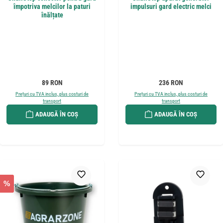
împotriva melcilor la paturi
impulsuri gard electric melci
înălțate
Preț obișnuit:
Preț obișnuit:
89 RON
236 RON
Prețuri cu TVA inclus, plus costuri de
Prețuri cu TVA inclus, plus costuri de
transport
transport
ADAUGĂ ÎN COȘ
ADAUGĂ ÎN COȘ
%