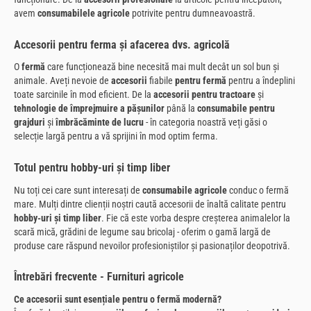
avem
consumabilele agricole
potrivite pentru dumneavoastră.
Accesorii pentru ferma și afacerea dvs. agricolă
O
fermă
care funcționează bine necesită mai mult decât un sol bun și
animale. Aveți nevoie de
accesorii
fiabile
pentru fermă
pentru a îndeplini
toate sarcinile în mod eficient. De la
accesorii pentru tractoare
și
tehnologie de împrejmuire a pășunilor
până la
consumabile pentru
grajduri
și
îmbrăcăminte de lucru
- în categoria noastră veți găsi o
selecție largă pentru a vă sprijini în mod optim ferma.
Totul pentru hobby-uri și timp liber
Nu toți cei care sunt interesați de
consumabile agricole
conduc o fermă
mare. Mulți dintre clienții noștri caută accesorii de înaltă calitate pentru
hobby-uri și timp liber
. Fie că este vorba despre creșterea animalelor la
scară mică, grădini de legume sau bricolaj - oferim o gamă largă de
produse care răspund nevoilor profesioniștilor și pasionaților deopotrivă.
Întrebări frecvente - Furnituri agricole
Ce accesorii sunt esențiale pentru o fermă modernă?