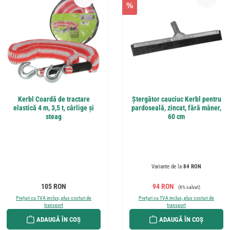
%
Kerbl Coardă de tractare
Ștergător cauciuc Kerbl pentru
elastică 4 m, 3,5 t, cârlige și
pardoseală, zincat, fără mâner,
steag
60 cm
Variante de la
84 RON
Preț obișnuit:
Preț de vânzare:
Preț obișnuit:
105 RON
94 RON
(6% salvat)
Prețuri cu TVA inclus, plus costuri de
Prețuri cu TVA inclus, plus costuri de
transport
transport
ADAUGĂ ÎN COȘ
ADAUGĂ ÎN COȘ