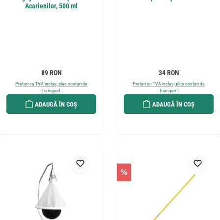
Acarienilor, 500 ml
Preț obișnuit:
Preț obișnuit:
89 RON
34 RON
Prețuri cu TVA inclus, plus costuri de
Prețuri cu TVA inclus, plus costuri de
transport
transport
ADAUGĂ ÎN COȘ
ADAUGĂ ÎN COȘ
%