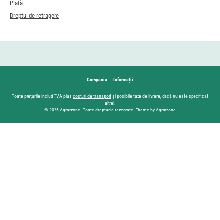
Plată
Dreptul de retragere
Compania
Informații
Toate prețurile includ TVA plus
costuri de transport
și posibile taxe de livrare, dacă nu este specificat
altfel.
© 2026 Agrarzone - Toate drepturile rezervate. Theme by Agrarzone