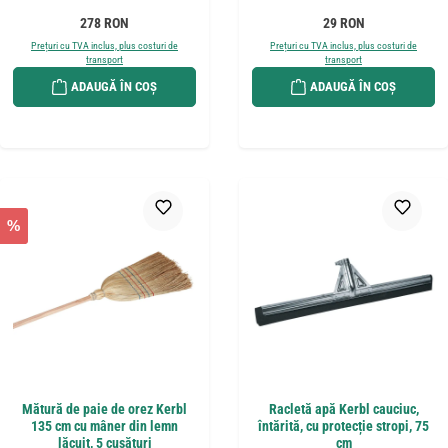
Preț obișnuit:
Preț obișnuit:
278 RON
29 RON
Prețuri cu TVA inclus, plus costuri de
Prețuri cu TVA inclus, plus costuri de
transport
transport
ADAUGĂ ÎN COȘ
ADAUGĂ ÎN COȘ
%
Mătură de paie de orez Kerbl
Racletă apă Kerbl cauciuc,
135 cm cu mâner din lemn
întărită, cu protecție stropi, 75
lăcuit, 5 cusături
cm