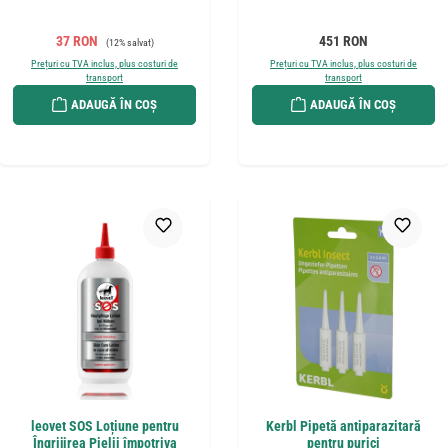
Preț de vânzare:
Preț obișnuit:
Preț obișnuit:
37 RON
451 RON
(12% salvat)
Prețuri cu TVA inclus, plus costuri de
Prețuri cu TVA inclus, plus costuri de
transport
transport
ADAUGĂ ÎN COȘ
ADAUGĂ ÎN COȘ
leovet SOS Loțiune pentru
Kerbl Pipetă antiparazitară
Îngrijirea Pielii împotriva
pentru purici