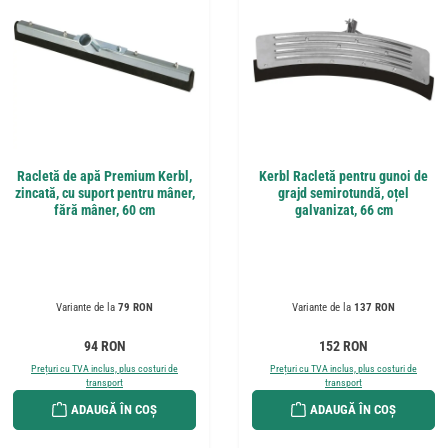
Racletă de apă Premium Kerbl,
Kerbl Racletă pentru gunoi de
zincată, cu suport pentru mâner,
grajd semirotundă, oțel
fără mâner, 60 cm
galvanizat, 66 cm
Variante de la
79 RON
Variante de la
137 RON
Preț obișnuit:
Preț obișnuit:
94 RON
152 RON
Prețuri cu TVA inclus, plus costuri de
Prețuri cu TVA inclus, plus costuri de
transport
transport
ADAUGĂ ÎN COȘ
ADAUGĂ ÎN COȘ