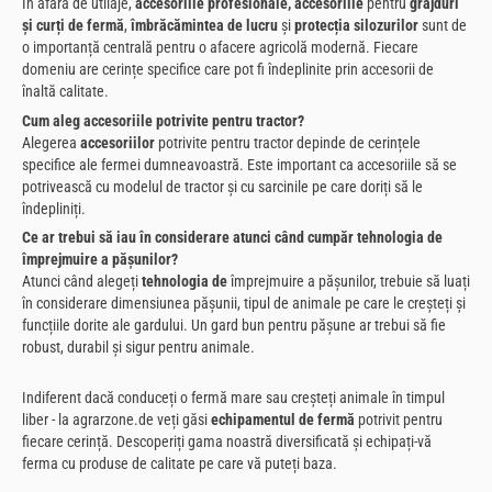
În afară de utilaje,
accesoriile profesionale, accesoriile
pentru
grajduri
și curți de fermă
,
îmbrăcămintea de lucru
și
protecția silozurilor
sunt de
o importanță centrală pentru o afacere agricolă modernă. Fiecare
domeniu are cerințe specifice care pot fi îndeplinite prin accesorii de
înaltă calitate.
Cum aleg accesoriile potrivite pentru tractor?
Alegerea
accesoriilor
potrivite pentru tractor depinde de cerințele
specifice ale fermei dumneavoastră. Este important ca accesoriile să se
potrivească cu modelul de tractor și cu sarcinile pe care doriți să le
îndepliniți.
Ce ar trebui să iau în considerare atunci când cumpăr tehnologia de
împrejmuire a pășunilor?
Atunci când alegeți
tehnologia de
împrejmuire a pășunilor, trebuie să luați
în considerare dimensiunea pășunii, tipul de animale pe care le creșteți și
funcțiile dorite ale gardului. Un gard bun pentru pășune ar trebui să fie
robust, durabil și sigur pentru animale.
Indiferent dacă conduceți o fermă mare sau creșteți animale în timpul
liber - la agrarzone.de veți găsi
echipamentul de fermă
potrivit pentru
fiecare cerință. Descoperiți gama noastră diversificată și echipați-vă
ferma cu produse de calitate pe care vă puteți baza.