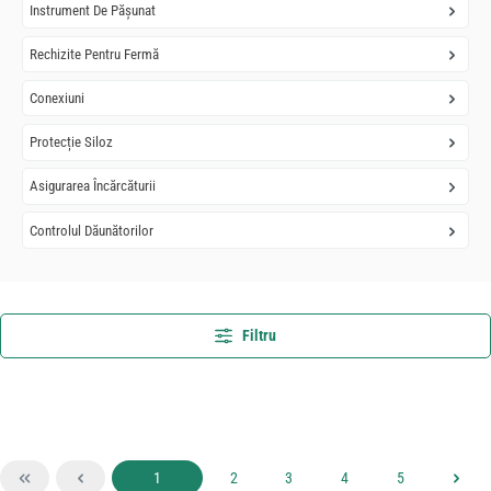
Instrument De Pășunat
Rechizite Pentru Fermă
Conexiuni
Protecție Siloz
Asigurarea Încărcăturii
Controlul Dăunătorilor
Filtru
Pagina
Pagina
Pagina
Pagina
Pagina
1
2
3
4
5