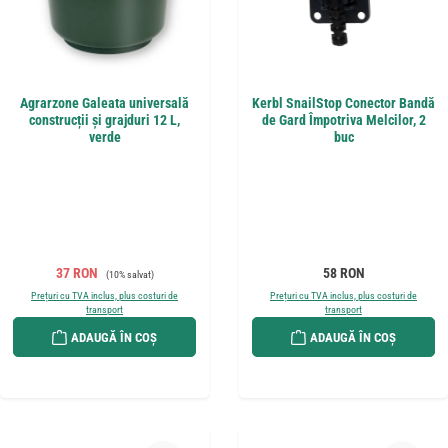
Agrarzone Galeata universală
Kerbl SnailStop Conector Bandă
construcții și grajduri 12 L,
de Gard Împotriva Melcilor, 2
verde
buc
Preț de vânzare:
Preț obișnuit:
Preț obișnuit:
37 RON
58 RON
(10% salvat)
Prețuri cu TVA inclus, plus costuri de
Prețuri cu TVA inclus, plus costuri de
transport
transport
ADAUGĂ ÎN COȘ
ADAUGĂ ÎN COȘ