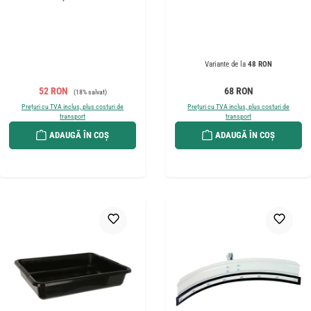
Variante de la
48 RON
Preț de vânzare:
Preț obișnuit:
Preț obișnuit:
52 RON
68 RON
(18% salvat)
Prețuri cu TVA inclus, plus costuri de
Prețuri cu TVA inclus, plus costuri de
transport
transport
ADAUGĂ ÎN COȘ
ADAUGĂ ÎN COȘ