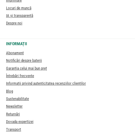
Imprimare
Locuri de muncă
IA și transparență
Despre noi
INFORMAȚII
Abonament
Notificări despre baterii
Garanția celui mai bun preț
Întrebări frecvente
Informații privind autenticitatea recenziilor clienților
Blog
Sustenabilitate
Newsletter
Returnări
Dovada expertizei
Transport