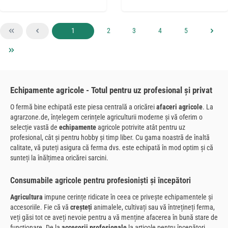
Pagina
Pagina
Pagina
Pagina
Pagina
1
2
3
4
5
Echipamente agricole - Totul pentru uz profesional și privat
O fermă bine echipată este piesa centrală a oricărei
afaceri agricole
. La
agrarzone.de, înțelegem cerințele agriculturii moderne și vă oferim o
selecție vastă de
echipamente
agricole potrivite atât pentru uz
profesional, cât și pentru hobby și timp liber. Cu gama noastră de înaltă
calitate, vă puteți asigura că ferma dvs. este echipată în mod optim și că
sunteți la înălțimea oricărei sarcini.
Consumabile agricole pentru profesioniști și începători
Agricultura
impune cerințe ridicate în ceea ce privește echipamentele și
accesoriile. Fie că vă
creșteți
animalele, cultivați sau vă întrețineți ferma,
veți găsi tot ce aveți nevoie pentru a vă menține afacerea în bună stare de
funcționare. De la
accesorii profesionale
la articole pentru începători,