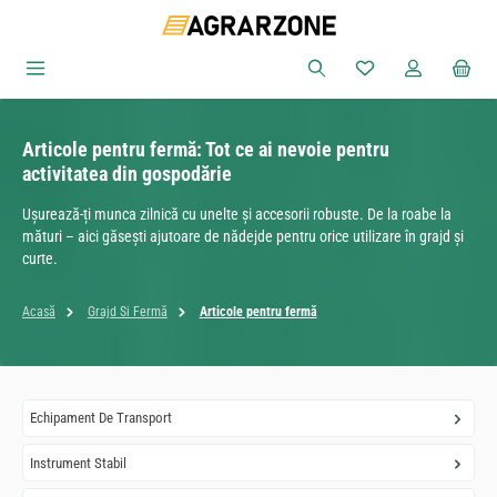
Sari la conținutul principal
Aveți 0 articole din
Articole pentru fermă: Tot ce ai nevoie pentru
activitatea din gospodărie
Ușurează-ți munca zilnică cu unelte și accesorii robuste. De la roabe la
mături – aici găsești ajutoare de nădejde pentru orice utilizare în grajd și
curte.
Acasă
Grajd Si Fermă
Articole pentru fermă
Echipament De Transport
Instrument Stabil