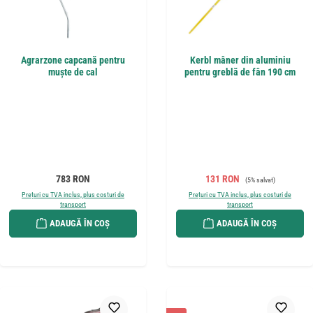
Agrarzone capcană pentru
Kerbl mâner din aluminiu
muște de cal
pentru greblă de fân 190 cm
Preț obișnuit:
Preț de vânzare:
Preț obișnuit:
783 RON
131 RON
(5% salvat)
Prețuri cu TVA inclus, plus costuri de
Prețuri cu TVA inclus, plus costuri de
transport
transport
ADAUGĂ ÎN COȘ
ADAUGĂ ÎN COȘ