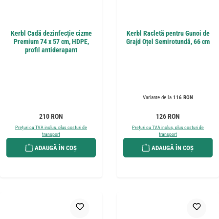
Kerbl Cadă dezinfecție cizme
Kerbl Racletă pentru Gunoi de
Premium 74 x 57 cm, HDPE,
Grajd Oțel Semirotundă, 66 cm
profil antiderapant
Variante de la
116 RON
Preț obișnuit:
Preț obișnuit:
210 RON
126 RON
Prețuri cu TVA inclus, plus costuri de
Prețuri cu TVA inclus, plus costuri de
transport
transport
ADAUGĂ ÎN COȘ
ADAUGĂ ÎN COȘ