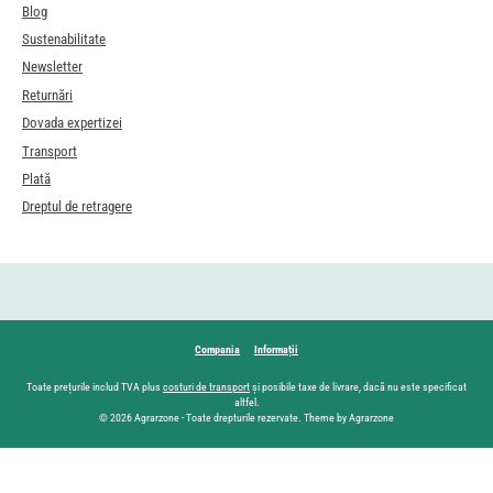
Blog
Sustenabilitate
Newsletter
Returnări
Dovada expertizei
Transport
Plată
Dreptul de retragere
Compania
Informații
Toate prețurile includ TVA plus
costuri de transport
și posibile taxe de livrare, dacă nu este specificat
altfel.
© 2026 Agrarzone - Toate drepturile rezervate. Theme by Agrarzone