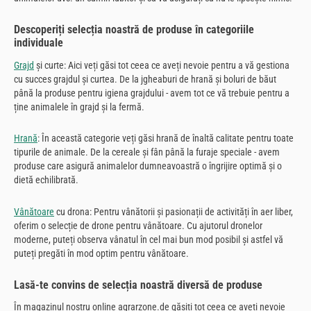
Descoperiți selecția noastră de produse în categoriile
individuale
Grajd
și curte: Aici veți găsi tot ceea ce aveți nevoie pentru a vă gestiona
cu succes grajdul și curtea. De la jgheaburi de hrană și boluri de băut
până la produse pentru igiena grajdului - avem tot ce vă trebuie pentru a
ține animalele în grajd și la fermă.
Hrană
: În această categorie veți găsi hrană de înaltă calitate pentru toate
tipurile de animale. De la cereale și fân până la furaje speciale - avem
produse care asigură animalelor dumneavoastră o îngrijire optimă și o
dietă echilibrată.
Vânătoare
cu drona: Pentru vânătorii și pasionații de activități în aer liber,
oferim o selecție de drone pentru vânătoare. Cu ajutorul dronelor
moderne, puteți observa vânatul în cel mai bun mod posibil și astfel vă
puteți pregăti în mod optim pentru vânătoare.
Lasă-te convins de selecția noastră diversă de produse
În magazinul nostru online agrarzone.de găsiți tot ceea ce aveți nevoie