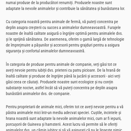
numai produse de la producători renumiți. Produsele noastre sunt
adaptate la nevoile animalelor și contribuie la sănătatea și bunăstarea lor.
Cu categoria noastră pentru animale de fermă, vă puteți concentra pe
deplin asupra creșterii cu succes a animalelor dumneavoastră. Furajele
noastre de înaltă calitate asigură o îngrijire optimă pentru animalele dvs.
și le sprijină sănătatea. De asemenea, oferim o gamă largă de tehnologie
de împrejmuire a pășunilor și accesorii pentru grajduri pentru a asigura
siguranța și confortul animalelor dumneavoastră.
În categoria de produse pentru animale de companie, veți găsi tot ce
aveți nevoie pentru iubiții dvs. prieteni cu patru picioare. De la hrană de
înaltă calitate și produse de îngrijire până la jucării și accesorii - aici veți
găsi ceea ce căutați. Produsele noastre sunt ecologice și nu conțin
substanțe nocive, astfel încât să vă puteți concentra pe deplin asupra
bunăstării animalelor dvs. de companie.
Pentru proprietarii de animale mici, oferim tot ce aveți nevoie pentru a vă
păstra animalele mici într-un mediu adecvat speciei. Cuștile, incintele și
hrana noastră sunt adaptate la nevoile animalelor mici, cum ar fi iepurii,
porcușorii de Guineea și hamsterii. Acest lucru vă permite să le oferiți
animalelor dvs. un cămin iubitor și să vă asigurați că nu le lipsește nimic.