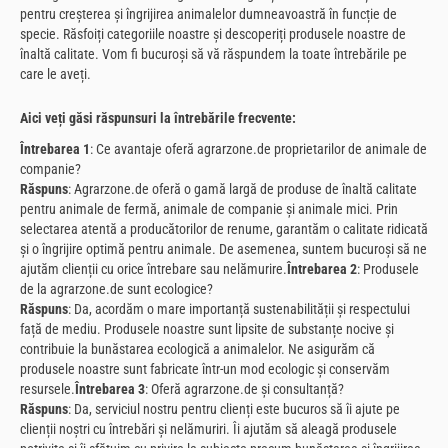
pentru creșterea și îngrijirea animalelor dumneavoastră în funcție de
specie. Răsfoiți categoriile noastre și descoperiți produsele noastre de
înaltă calitate. Vom fi bucuroși să vă răspundem la toate întrebările pe
care le aveți.
Aici veți găsi răspunsuri la întrebările frecvente:
Întrebarea 1
: Ce avantaje oferă agrarzone.de proprietarilor de animale de
companie?
Răspuns
: Agrarzone.de oferă o gamă largă de produse de înaltă calitate
pentru animale de fermă, animale de companie și animale mici. Prin
selectarea atentă a producătorilor de renume, garantăm o calitate ridicată
și o îngrijire optimă pentru animale. De asemenea, suntem bucuroși să ne
ajutăm clienții cu orice întrebare sau nelămurire.
Întrebarea 2
: Produsele
de la agrarzone.de sunt ecologice?
Răspuns
: Da, acordăm o mare importanță sustenabilității și respectului
față de mediu. Produsele noastre sunt lipsite de substanțe nocive și
contribuie la bunăstarea ecologică a animalelor. Ne asigurăm că
produsele noastre sunt fabricate într-un mod ecologic și conservăm
resursele.
Întrebarea 3
: Oferă agrarzone.de și consultanță?
Răspuns
: Da, serviciul nostru pentru clienți este bucuros să îi ajute pe
clienții noștri cu întrebări și nelămuriri. Îi ajutăm să aleagă produsele