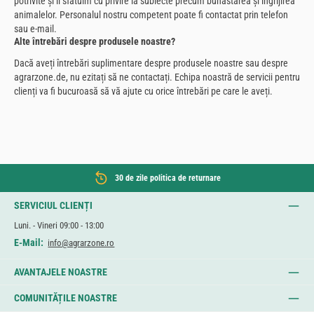
potrivite și îi sfătuim cu privire la subiecte precum bunăstarea și îngrijirea
animalelor. Personalul nostru competent poate fi contactat prin telefon
sau e-mail.
Alte întrebări despre produsele noastre?
Dacă aveți întrebări suplimentare despre produsele noastre sau despre
agrarzone.de, nu ezitați să ne contactați. Echipa noastră de servicii pentru
clienți va fi bucuroasă să vă ajute cu orice întrebări pe care le aveți.
30 de zile politica de returnare
SERVICIUL CLIENȚI
Luni. - Vineri 09:00 - 13:00
E-Mail:
info@agrarzone.ro
AVANTAJELE NOASTRE
COMUNITĂȚILE NOASTRE