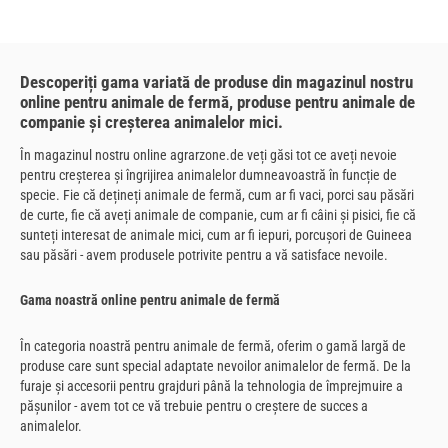
Descoperiți gama variată de produse din magazinul nostru
online pentru animale de fermă, produse pentru animale de
companie și creșterea animalelor mici.
În magazinul nostru online agrarzone.de veți găsi tot ce aveți nevoie
pentru creșterea și îngrijirea animalelor dumneavoastră în funcție de
specie. Fie că dețineți animale de fermă, cum ar fi vaci, porci sau păsări
de curte, fie că aveți animale de companie, cum ar fi câini și pisici, fie că
sunteți interesat de animale mici, cum ar fi iepuri, porcușori de Guineea
sau păsări - avem produsele potrivite pentru a vă satisface nevoile.
Gama noastră online pentru animale de fermă
În categoria noastră pentru animale de fermă, oferim o gamă largă de
produse care sunt special adaptate nevoilor animalelor de fermă. De la
furaje și accesorii pentru grajduri până la tehnologia de împrejmuire a
pășunilor - avem tot ce vă trebuie pentru o creștere de succes a
animalelor.