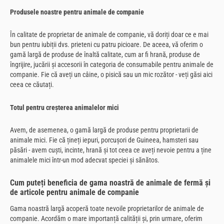
Produsele noastre pentru animale de companie
În calitate de proprietar de animale de companie, vă doriți doar ce e mai
bun pentru iubiții dvs. prieteni cu patru picioare. De aceea, vă oferim o
gamă largă de produse de înaltă calitate, cum ar fi hrană, produse de
îngrijire, jucării și accesorii în categoria de consumabile pentru animale de
companie. Fie că aveți un câine, o pisică sau un mic rozător - veți găsi aici
ceea ce căutați.
Totul pentru creșterea animalelor mici
Avem, de asemenea, o gamă largă de produse pentru proprietarii de
animale mici. Fie că țineți iepuri, porcușori de Guineea, hamsteri sau
păsări - avem cuști, incinte, hrană și tot ceea ce aveți nevoie pentru a ține
animalele mici într-un mod adecvat speciei și sănătos.
Cum puteți beneficia de gama noastră de animale de fermă și
de articole pentru animale de companie
Gama noastră largă acoperă toate nevoile proprietarilor de animale de
companie. Acordăm o mare importanță calității și, prin urmare, oferim