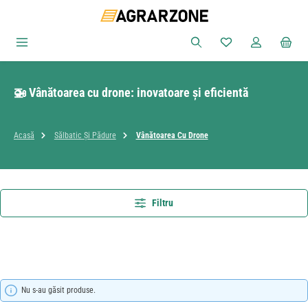
Sari la conținutul principal
Aveți 0 articole din
🚁 Vânătoarea cu drone: inovatoare și eficientă
Acasă
Sălbatic Și Pădure
Vânătoarea Cu Drone
Filtru
Nu s-au găsit produse.