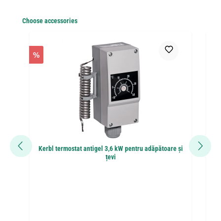
Sari peste galeria de produse
Choose accessories
%
Kerbl termostat antigel 3,6 kW pentru adăpătoare și
țevi