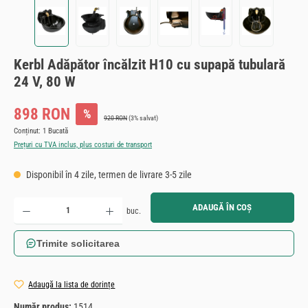
Kerbl Adăpător încălzit H10 cu supapă tubulară
24 V, 80 W
Preț de vânzare:
898 RON
%
Preț obișnuit:
920 RON
(3% salvat)
Conținut:
1 Bucată
Prețuri cu TVA inclus, plus costuri de transport
Disponibil în 4 zile, termen de livrare 3-5 zile
Cantitate produs: Introduceți cantitatea dorită sau utilizați butoanele pentru a mări sau micșora cant
ADAUGĂ ÎN COȘ
buc.
Trimite solicitarea
Adaugă la lista de dorințe
Număr produs:
1514