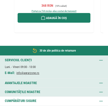
Preț de vânzare:
Preț obișnuit:
368 RON
(10% salvat)
Prețuri cu TVA inclus, plus costuri de transport
ADAUGĂ ÎN COȘ
30 de zile politica de returnare
SERVICIUL CLIENȚI
Luni. - Vineri 09:00 - 13:00
E-Mail:
info@agrarzone.ro
AVANTAJELE NOASTRE
COMUNITĂȚILE NOASTRE
CUMPĂRĂTURI SIGURE