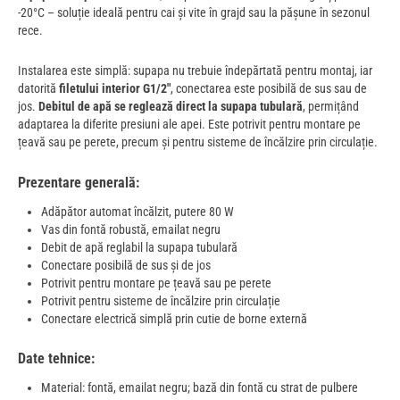
-20°C – soluție ideală pentru cai și vite în grajd sau la pășune în sezonul
rece.
Instalarea este simplă: supapa nu trebuie îndepărtată pentru montaj, iar
datorită
filetului interior G1/2"
, conectarea este posibilă de sus sau de
jos.
Debitul de apă se reglează direct la supapa tubulară
, permițând
adaptarea la diferite presiuni ale apei. Este potrivit pentru montare pe
țeavă sau pe perete, precum și pentru sisteme de încălzire prin circulație.
Prezentare generală:
Adăpător automat încălzit, putere 80 W
Vas din fontă robustă, emailat negru
Debit de apă reglabil la supapa tubulară
Conectare posibilă de sus și de jos
Potrivit pentru montare pe țeavă sau pe perete
Potrivit pentru sisteme de încălzire prin circulație
Conectare electrică simplă prin cutie de borne externă
Date tehnice:
Material: fontă, emailat negru; bază din fontă cu strat de pulbere