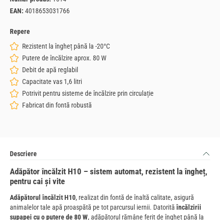
EAN:
4018653031766
Repere
Rezistent la îngheț până la -20°C
Putere de încălzire aprox. 80 W
Debit de apă reglabil
Capacitate vas 1,6 litri
Potrivit pentru sisteme de încălzire prin circulație
Fabricat din fontă robustă
Descriere
Adăpător încălzit H10 – sistem automat, rezistent la îngheț,
pentru cai și vite
Adăpătorul încălzit H10
, realizat din fontă de înaltă calitate, asigură
animalelor tale apă proaspătă pe tot parcursul iernii. Datorită
încălzirii
supapei cu o putere de 80 W
, adăpătorul rămâne ferit de îngheț până la