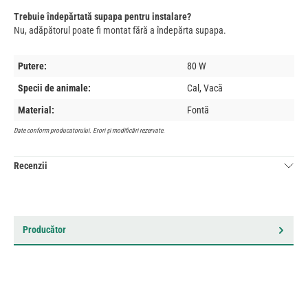
Trebuie îndepărtată supapa pentru instalare?
Nu, adăpătorul poate fi montat fără a îndepărta supapa.
Putere:
80 W
Specii de animale:
Cal, Vacă
Material:
Fontă
Date conform producatorului. Erori și modificări rezervate.
Recenzii
Producător