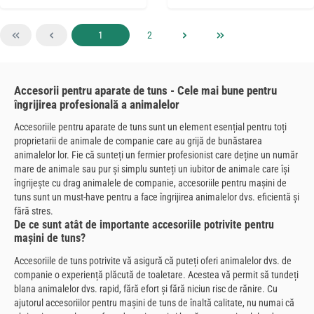
Pagina
Pagina
1
2
Accesorii pentru aparate de tuns - Cele mai bune pentru
îngrijirea profesională a animalelor
Accesoriile pentru aparate de tuns sunt un element esențial pentru toți
proprietarii de animale de companie care au grijă de bunăstarea
animalelor lor. Fie că sunteți un fermier profesionist care deține un număr
mare de animale sau pur și simplu sunteți un iubitor de animale care își
îngrijește cu drag animalele de companie, accesoriile pentru mașini de
tuns sunt un must-have pentru a face îngrijirea animalelor dvs. eficientă și
fără stres.
De ce sunt atât de importante accesoriile potrivite pentru
mașini de tuns?
Accesoriile de tuns potrivite vă asigură că puteți oferi animalelor dvs. de
companie o experiență plăcută de toaletare. Acestea vă permit să tundeți
blana animalelor dvs. rapid, fără efort și fără niciun risc de rănire. Cu
ajutorul accesoriilor pentru mașini de tuns de înaltă calitate, nu numai că