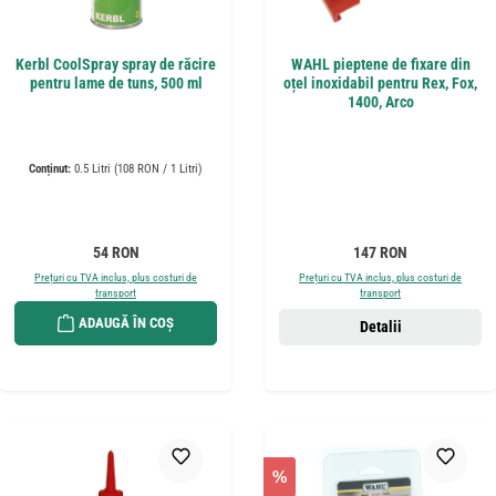
Kerbl CoolSpray spray de răcire
WAHL pieptene de fixare din
pentru lame de tuns, 500 ml
oțel inoxidabil pentru Rex, Fox,
1400, Arco
Conținut:
0.5 Litri
(108 RON / 1 Litri)
Preț obișnuit:
Preț obișnuit:
54 RON
147 RON
Prețuri cu TVA inclus, plus costuri de
Prețuri cu TVA inclus, plus costuri de
transport
transport
ADAUGĂ ÎN COȘ
Detalii
%