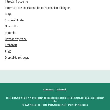
Întrebări frecvente
Informații privind autenticitatea recenziilor clienților
Blog
Sustenabilitate
Newsletter
Returnări
Dovada expertizei
Transport
Plată
Dreptul de retragere
Compania
Informații
Toate prețurile includ TVA plus
costuri de transport
și posibile taxe de livrare, dacă nu este specificat
altfel.
© 2026 Agrarzone - Toate drepturile rezervate. Theme by Agrarzone