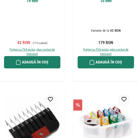
19 mm
10 mm
Variante de la
42 RON
Preț de vânzare:
Preț obișnuit:
Preț obișnuit:
42 RON
179 RON
(11% salvat)
Prețuri cu TVA inclus, plus costuri de
Prețuri cu TVA inclus, plus costuri de
transport
transport
ADAUGĂ ÎN COȘ
ADAUGĂ ÎN COȘ
%