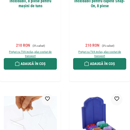
inoxidabil, 8 piese pentru
inoxidabil pentru capete Snap-
mașini de tuns
On, 8 piese
Preț de vânzare:
Preț obișnuit:
Preț de vânzare:
Preț obișnuit:
210 RON
210 RON
(3% salvat)
(3% salvat)
Prețuri cu TVA inclus, plus costuri de
Prețuri cu TVA inclus, plus costuri de
transport
transport
ADAUGĂ ÎN COȘ
ADAUGĂ ÎN COȘ