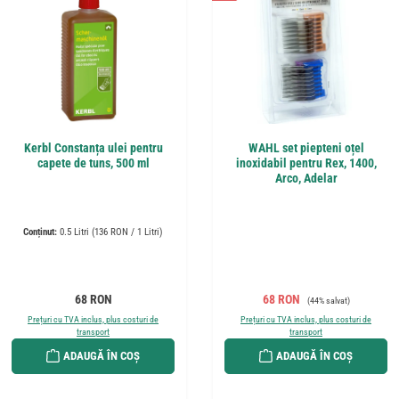
Kerbl Constanța ulei pentru
WAHL set piepteni oțel
capete de tuns, 500 ml
inoxidabil pentru Rex, 1400,
Arco, Adelar
Conținut:
0.5 Litri
(136 RON / 1 Litri)
Preț obișnuit:
Preț de vânzare:
Preț obișnuit:
68 RON
68 RON
(44% salvat)
Prețuri cu TVA inclus, plus costuri de
Prețuri cu TVA inclus, plus costuri de
transport
transport
ADAUGĂ ÎN COȘ
ADAUGĂ ÎN COȘ