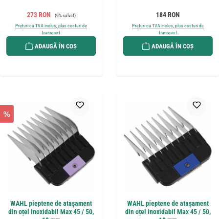
Preț de vânzare:
Preț obișnuit:
Preț obișnuit:
273 RON
184 RON
(9% salvat)
Prețuri cu TVA inclus, plus costuri de
Prețuri cu TVA inclus, plus costuri de
transport
transport
ADAUGĂ ÎN COȘ
ADAUGĂ ÎN COȘ
%
WAHL pieptene de atașament
WAHL pieptene de atașament
din oțel inoxidabil Max 45 / 50,
din oțel inoxidabil Max 45 / 50,