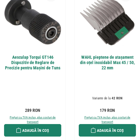
Aesculap Torqui GT146
WAHL pieptene de atașament
Dispozitiv de Reglare de
din oțel inoxidabil Max 45 / 50,
Precizie pentru Mașini de Tuns
22 mm
Variante de la
42 RON
Preț obișnuit:
Preț obișnuit:
289 RON
179 RON
Prețuri cu TVA inclus, plus costuri de
Prețuri cu TVA inclus, plus costuri de
transport
transport
ADAUGĂ ÎN COȘ
ADAUGĂ ÎN COȘ