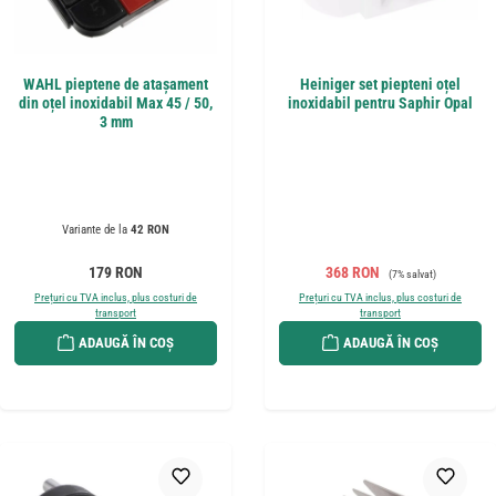
WAHL pieptene de atașament
Heiniger set piepteni oțel
din oțel inoxidabil Max 45 / 50,
inoxidabil pentru Saphir Opal
3 mm
Variante de la
42 RON
Preț obișnuit:
Preț de vânzare:
Preț obișnuit:
179 RON
368 RON
(7% salvat)
Prețuri cu TVA inclus, plus costuri de
Prețuri cu TVA inclus, plus costuri de
transport
transport
ADAUGĂ ÎN COȘ
ADAUGĂ ÎN COȘ