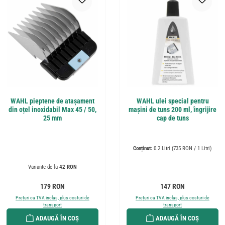
WAHL pieptene de atașament
WAHL ulei special pentru
din oțel inoxidabil Max 45 / 50,
mașini de tuns 200 ml, îngrijire
25 mm
cap de tuns
Conținut:
0.2 Litri
(735 RON / 1 Litri)
Variante de la
42 RON
Preț obișnuit:
Preț obișnuit:
179 RON
147 RON
Prețuri cu TVA inclus, plus costuri de
Prețuri cu TVA inclus, plus costuri de
transport
transport
ADAUGĂ ÎN COȘ
ADAUGĂ ÎN COȘ