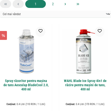
Pagina
Pagina
1
2
%
Spray răcoritor pentru mașina
WAHL Blade Ice Spray 4in1 de
de tuns Aesculap BladeCool 2.0,
răcire pentru mașini de tuns,
400 ml
400 ml
Conținut:
0.4 Litri
(110 RON / 1 Litri)
Conținut:
0.4 Litri
(170 RON / 1 Litri)