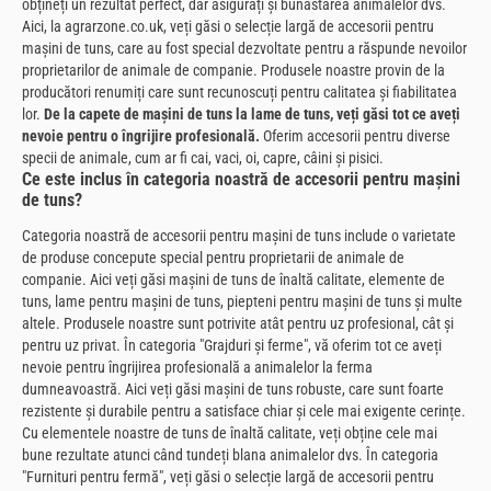
obțineți un rezultat perfect, dar asigurați și bunăstarea animalelor dvs.
Aici, la agrarzone.co.uk, veți găsi o selecție largă de accesorii pentru
mașini de tuns, care au fost special dezvoltate pentru a răspunde nevoilor
proprietarilor de animale de companie. Produsele noastre provin de la
producători renumiți care sunt recunoscuți pentru calitatea și fiabilitatea
lor.
De la capete de mașini de tuns la lame de tuns, veți găsi tot ce aveți
nevoie pentru o îngrijire profesională.
Oferim accesorii pentru diverse
specii de animale, cum ar fi cai, vaci, oi, capre, câini și pisici.
Ce este inclus în categoria noastră de accesorii pentru mașini
de tuns?
Categoria noastră de accesorii pentru mașini de tuns include o varietate
de produse concepute special pentru proprietarii de animale de
companie. Aici veți găsi mașini de tuns de înaltă calitate, elemente de
tuns, lame pentru mașini de tuns, piepteni pentru mașini de tuns și multe
altele. Produsele noastre sunt potrivite atât pentru uz profesional, cât și
pentru uz privat. În categoria "Grajduri și ferme", vă oferim tot ce aveți
nevoie pentru îngrijirea profesională a animalelor la ferma
dumneavoastră. Aici veți găsi mașini de tuns robuste, care sunt foarte
rezistente și durabile pentru a satisface chiar și cele mai exigente cerințe.
Cu elementele noastre de tuns de înaltă calitate, veți obține cele mai
bune rezultate atunci când tundeți blana animalelor dvs. În categoria
"Furnituri pentru fermă", veți găsi o selecție largă de accesorii pentru