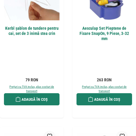
Kerbl șablon de tundere pentru
Aesculap Set Pieptene de
cai, set de 3 inimă stea crin
Fixare SnapOn, 9 Piese, 3-32
mm
Preț obișnuit:
Preț obișnuit:
79 RON
263 RON
Prețuri cu TVA inclus, plus costuri de
Prețuri cu TVA inclus, plus costuri de
transport
transport
ADAUGĂ ÎN COȘ
ADAUGĂ ÎN COȘ