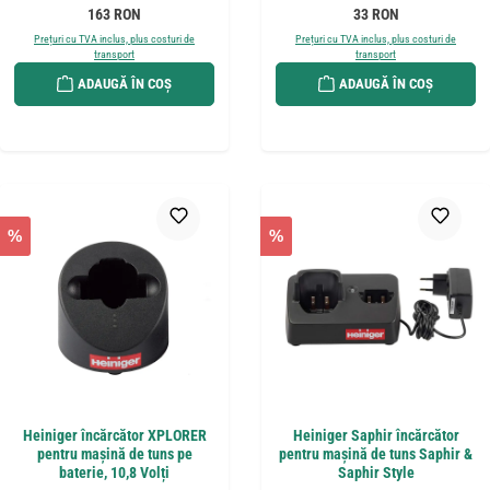
Preț obișnuit:
Preț obișnuit:
163 RON
33 RON
Prețuri cu TVA inclus, plus costuri de
Prețuri cu TVA inclus, plus costuri de
transport
transport
ADAUGĂ ÎN COȘ
ADAUGĂ ÎN COȘ
%
%
Heiniger încărcător XPLORER
Heiniger Saphir încărcător
pentru mașină de tuns pe
pentru mașină de tuns Saphir &
baterie, 10,8 Volți
Saphir Style