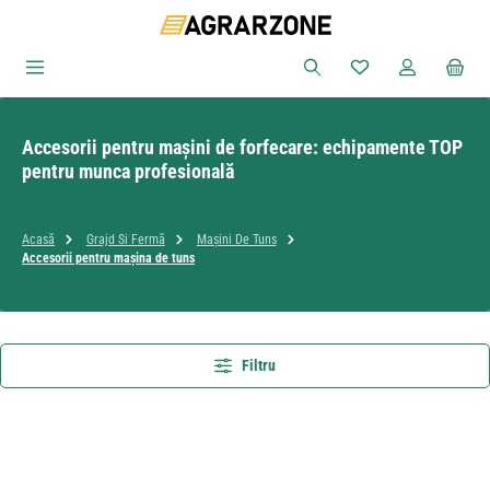
Sari la conținutul principal
Aveți 0 articole din
Accesorii pentru mașini de forfecare: echipamente TOP
pentru munca profesională
Acasă
Grajd Si Fermă
Mașini De Tuns
Accesorii pentru mașina de tuns
Filtru