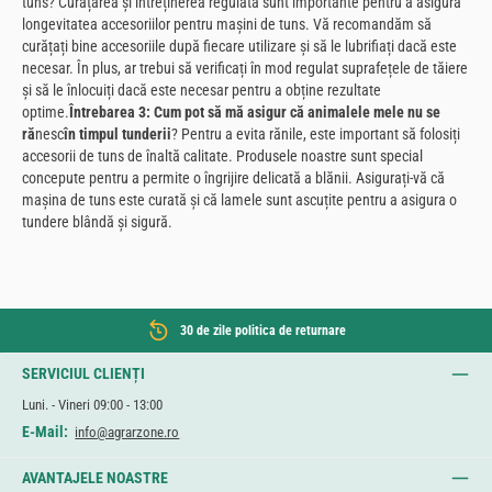
tuns? Curățarea și întreținerea regulată sunt importante pentru a asigura
longevitatea accesoriilor pentru mașini de tuns. Vă recomandăm să
curățați bine accesoriile după fiecare utilizare și să le lubrifiați dacă este
necesar. În plus, ar trebui să verificați în mod regulat suprafețele de tăiere
și să le înlocuiți dacă este necesar pentru a obține rezultate
optime.
Întrebarea 3: Cum pot să mă asigur că animalele mele nu se
ră
nesc
în timpul tunderii
? Pentru a evita rănile, este important să folosiți
accesorii de tuns de înaltă calitate. Produsele noastre sunt special
concepute pentru a permite o îngrijire delicată a blănii. Asigurați-vă că
mașina de tuns este curată și că lamele sunt ascuțite pentru a asigura o
tundere blândă și sigură.
30 de zile politica de returnare
SERVICIUL CLIENȚI
Luni. - Vineri 09:00 - 13:00
E-Mail:
info@agrarzone.ro
AVANTAJELE NOASTRE