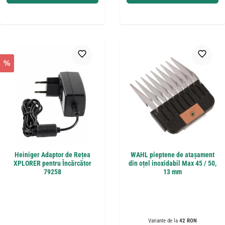
%
Heiniger Adaptor de Rețea
WAHL pieptene de atașament
XPLORER pentru Încărcător
din oțel inoxidabil Max 45 / 50,
79258
13 mm
Variante de la
42 RON