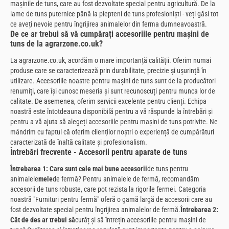
mașinile de tuns, care au fost dezvoltate special pentru agricultură. De la
lame de tuns puternice până la piepteni de tuns profesioniști - veți găsi tot
ce aveți nevoie pentru îngrijirea animalelor din ferma dumneavoastră.
De ce ar trebui să vă cumpărați accesoriile pentru mașini de
tuns de la agrarzone.co.uk?
La agrarzone.co.uk, acordăm o mare importanță calității. Oferim numai
produse care se caracterizează prin durabilitate, precizie și ușurință în
utilizare. Accesoriile noastre pentru mașini de tuns sunt de la producători
renumiți, care își cunosc meseria și sunt recunoscuți pentru munca lor de
calitate. De asemenea, oferim servicii excelente pentru clienți. Echipa
noastră este întotdeauna disponibilă pentru a vă răspunde la întrebări și
pentru a vă ajuta să alegeți accesoriile pentru mașini de tuns potrivite. Ne
mândrim cu faptul că oferim clienților noștri o experiență de cumpărături
caracterizată de înaltă calitate și profesionalism.
Întrebări frecvente - Accesorii pentru aparate de tuns
Întrebarea 1: Care sunt cele mai bune accesorii
de tuns pentru
animalele
mele
de fermă? Pentru animalele de fermă, recomandăm
accesorii de tuns robuste, care pot rezista la rigorile fermei. Categoria
noastră "Furnituri pentru fermă" oferă o gamă largă de accesorii care au
fost dezvoltate special pentru îngrijirea animalelor de fermă.
Întrebarea 2:
Cât de des ar trebui să
curăț și să întrețin accesoriile pentru mașini de