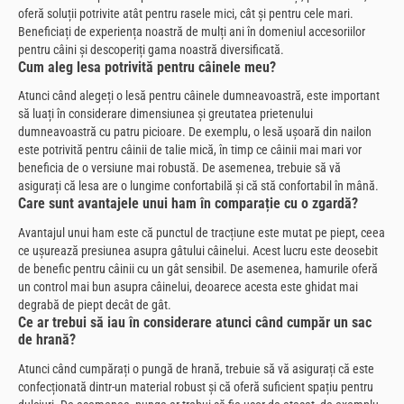
oferă soluții potrivite atât pentru rasele mici, cât și pentru cele mari.
Beneficiați de experiența noastră de mulți ani în domeniul accesoriilor
pentru câini și descoperiți gama noastră diversificată.
Cum aleg lesa potrivită pentru câinele meu?
Atunci când alegeți o lesă pentru câinele dumneavoastră, este important
să luați în considerare dimensiunea și greutatea prietenului
dumneavoastră cu patru picioare. De exemplu, o lesă ușoară din nailon
este potrivită pentru câinii de talie mică, în timp ce câinii mai mari vor
beneficia de o versiune mai robustă. De asemenea, trebuie să vă
asigurați că lesa are o lungime confortabilă și că stă confortabil în mână.
Care sunt avantajele unui ham în comparație cu o zgardă?
Avantajul unui ham este că punctul de tracțiune este mutat pe piept, ceea
ce ușurează presiunea asupra gâtului câinelui. Acest lucru este deosebit
de benefic pentru câinii cu un gât sensibil. De asemenea, hamurile oferă
un control mai bun asupra câinelui, deoarece acesta este ghidat mai
degrabă de piept decât de gât.
Ce ar trebui să iau în considerare atunci când cumpăr un sac
de hrană?
Atunci când cumpărați o pungă de hrană, trebuie să vă asigurați că este
confecționată dintr-un material robust și că oferă suficient spațiu pentru