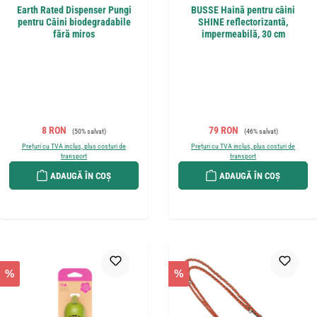
Earth Rated Dispenser Pungi
BUSSE Haină pentru câini
pentru Câini biodegradabile
SHINE reflectorizantă,
fără miros
impermeabilă, 30 cm
Preț de vânzare:
Preț obișnuit:
Preț de vânzare:
Preț obișnuit:
8 RON
79 RON
(50% salvat)
(46% salvat)
Prețuri cu TVA inclus, plus costuri de
Prețuri cu TVA inclus, plus costuri de
transport
transport
ADAUGĂ ÎN COȘ
ADAUGĂ ÎN COȘ
%
%