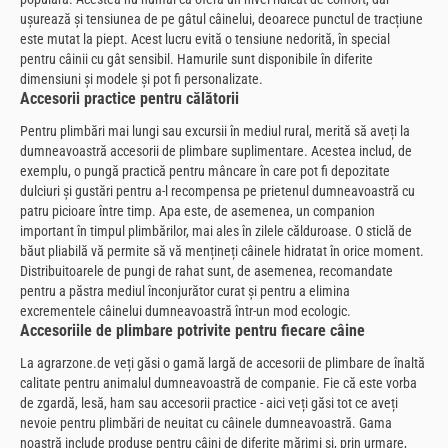
ușurează și tensiunea de pe gâtul câinelui, deoarece punctul de tracțiune
este mutat la piept. Acest lucru evită o tensiune nedorită, în special
pentru câinii cu gât sensibil. Hamurile sunt disponibile în diferite
dimensiuni și modele și pot fi personalizate.
Accesorii practice pentru călătorii
Pentru plimbări mai lungi sau excursii în mediul rural, merită să aveți la
dumneavoastră accesorii de plimbare suplimentare. Acestea includ, de
exemplu, o pungă practică pentru mâncare în care pot fi depozitate
dulciuri și gustări pentru a-l recompensa pe prietenul dumneavoastră cu
patru picioare între timp. Apa este, de asemenea, un companion
important în timpul plimbărilor, mai ales în zilele călduroase. O sticlă de
băut pliabilă vă permite să vă mențineți câinele hidratat în orice moment.
Distribuitoarele de pungi de rahat sunt, de asemenea, recomandate
pentru a păstra mediul înconjurător curat și pentru a elimina
excrementele câinelui dumneavoastră într-un mod ecologic.
Accesoriile de plimbare potrivite pentru fiecare câine
La agrarzone.de veți găsi o gamă largă de accesorii de plimbare de înaltă
calitate pentru animalul dumneavoastră de companie. Fie că este vorba
de zgardă, lesă, ham sau accesorii practice - aici veți găsi tot ce aveți
nevoie pentru plimbări de neuitat cu câinele dumneavoastră. Gama
noastră include produse pentru câini de diferite mărimi și, prin urmare,