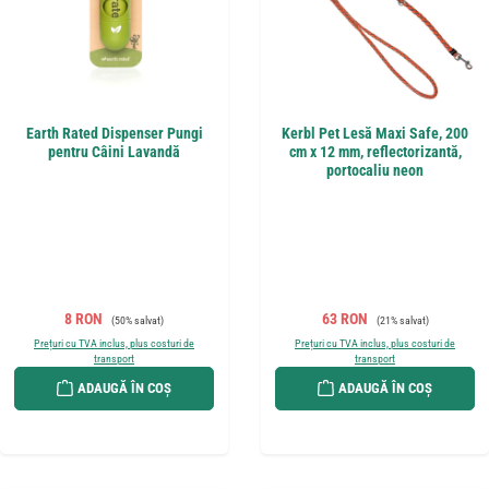
Earth Rated Dispenser Pungi
Kerbl Pet Lesă Maxi Safe, 200
pentru Câini Lavandă
cm x 12 mm, reflectorizantă,
portocaliu neon
Preț de vânzare:
Preț obișnuit:
Preț de vânzare:
Preț obișnuit:
8 RON
63 RON
(50% salvat)
(21% salvat)
Prețuri cu TVA inclus, plus costuri de
Prețuri cu TVA inclus, plus costuri de
transport
transport
ADAUGĂ ÎN COȘ
ADAUGĂ ÎN COȘ