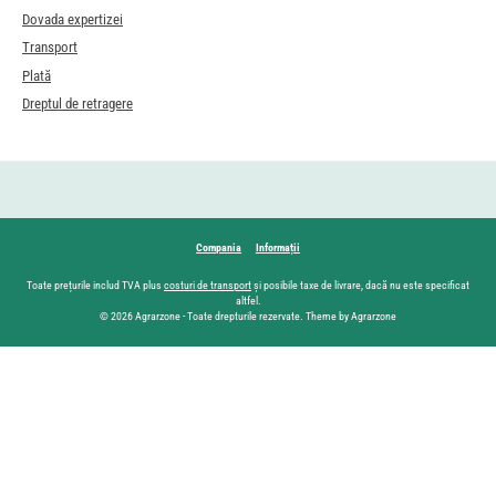
Dovada expertizei
Transport
Plată
Dreptul de retragere
Compania
Informații
Toate prețurile includ TVA plus
costuri de transport
și posibile taxe de livrare, dacă nu este specificat
altfel.
© 2026 Agrarzone - Toate drepturile rezervate. Theme by Agrarzone