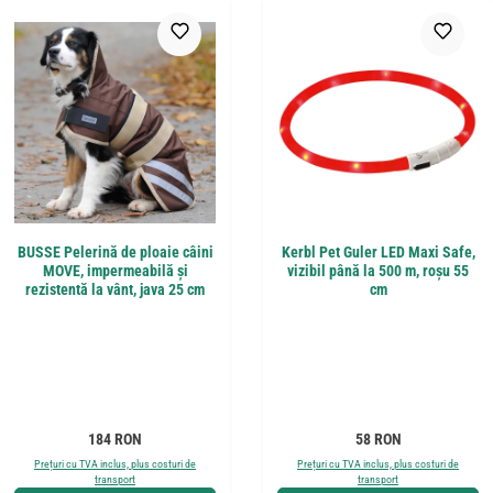
BUSSE Pelerină de ploaie câini
Kerbl Pet Guler LED Maxi Safe,
MOVE, impermeabilă și
vizibil până la 500 m, roșu 55
rezistentă la vânt, java 25 cm
cm
Preț obișnuit:
Preț obișnuit:
184 RON
58 RON
Prețuri cu TVA inclus, plus costuri de
Prețuri cu TVA inclus, plus costuri de
transport
transport