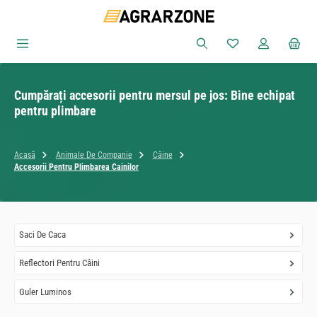
Sari la conținutul principal
Aveți 0 articole din
Cumpărați accesorii pentru mersul pe jos: Bine echipat
pentru plimbare
Acasă
Animale De Companie
Câine
Accesorii Pentru Plimbarea Cainilor
Saci De Caca
Reflectori Pentru Câini
Guler Luminos