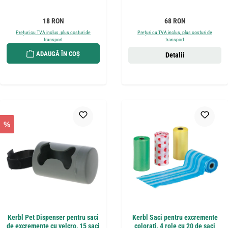
Preț obișnuit:
Preț obișnuit:
18 RON
68 RON
Prețuri cu TVA inclus, plus costuri de
Prețuri cu TVA inclus, plus costuri de
transport
transport
ADAUGĂ ÎN COȘ
Detalii
%
Kerbl Pet Dispenser pentru saci
Kerbl Saci pentru excremente
de excremente cu velcro, 15 saci
colorați, 4 role cu 20 de saci