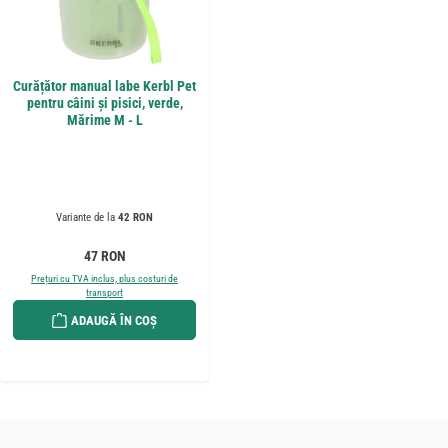
Curățător manual labe Kerbl Pet
pentru câini și pisici, verde,
Mărime M - L
Variante de la
42 RON
Preț obișnuit:
47 RON
Prețuri cu TVA inclus, plus costuri de
transport
ADAUGĂ ÎN COȘ