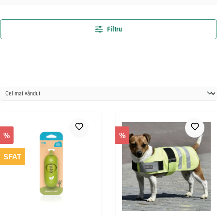
Filtru
%
%
SFAT