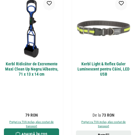
Kerbl Ridicător de Excremente
Kerbl Light & Reflex Guler
Maxi Clean Up Negru/Albastru,
Luminescent pentru Câini, LED
71 x 13 x 14 cm
USB
Preț obișnuit:
Preț obișnuit:
79 RON
De la
73 RON
Prețuri cu TVA inclus, plus costuri de
Prețuri cu TVA inclus, plus costuri de
transport
transport
ADAUGĂ ÎN COȘ