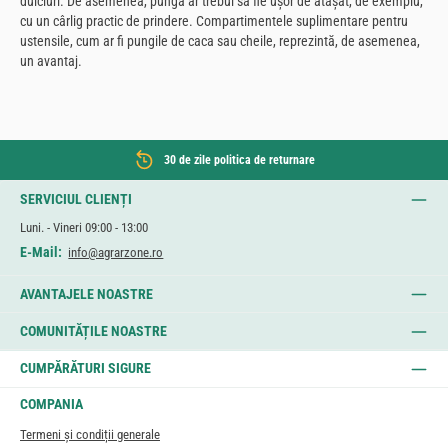
dulciuri. De asemenea, punga ar trebui să fie ușor de atașat, de exemplu,
cu un cârlig practic de prindere. Compartimentele suplimentare pentru
ustensile, cum ar fi pungile de caca sau cheile, reprezintă, de asemenea,
un avantaj.
30 de zile politica de returnare
SERVICIUL CLIENȚI
Luni. - Vineri 09:00 - 13:00
E-Mail:
info@agrarzone.ro
AVANTAJELE NOASTRE
COMUNITĂȚILE NOASTRE
CUMPĂRĂTURI SIGURE
COMPANIA
Termeni și condiții generale