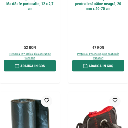
MaxiSafe portocalie, 12 x 2,7
pentru lesă câine neagră, 20
cm
mm x 40-70 cm
Preț obișnuit:
Preț obișnuit:
52 RON
47 RON
Prețuri cu TVA inclus, plus costuri de
Prețuri cu TVA inclus, plus costuri de
transport
transport
ADAUGĂ ÎN COȘ
ADAUGĂ ÎN COȘ