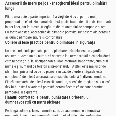
Accesorii de mers pe jos - Însoțitorul ideal pentru plimbări
lungi
Plimbarea este o parte importantă a vieții de zi cu zi pentru mulți
proprietari de câini. Nu numai că oferă posibilitatea de a fi activi împreună
în aer liber, dar întărește și legătura dintre animalul de companie și om.
Cu toate acestea, accesoriile de plimbare potrivite sunt esențiale pentru a
asigura o plimbare sigură și confortabilă.
Coliere și lese practice pentru o plimbare în siguranță
Un accesoriu indispensabil pentru plimbarea câinelui este o zgardă
rezistentă. Aceasta nu numai că servește la ținerea sigură a câinelui dacă
este necesar, ci și la inscripționarea unor informații importante, cum ar fi
numele și numărul de telefon al proprietarului. Astfel, este mai ușor de
identificat prietenul cu patru picioare în caz de pierdere. Zgarda este
completată de o lesă asortată, care este disponibilă în diverse modele.
Fie că este vorba de o lesă clasică standard, o lesă de tracțiune sau o lesă
flexibilă - există o variantă potrivită pentru fiecare câine care permite
plimbarea în siguranță.
Hamuri confortabile pentru bunăstarea prietenului
dumneavoastră cu patru picioare
Pe lângă coliere și lese, hamurile sunt, de asemenea, o alternativă
populară. Acestea nu numai că oferă un nivel ridicat de confort, dar