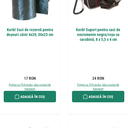
Kerbl Saci de rezervă pentru
Kerbl Suport pentru saci de
deșeuri câini 4x20, 30x23 cm
excremente negru/roșu cu
carabină, 8 x 5,5 x 4 cm
Preț obișnuit:
Preț obișnuit:
17 RON
24 RON
Prețuri cu TVA inclus, plus costuri de
Prețuri cu TVA inclus, plus costuri de
transport
transport
ADAUGĂ ÎN COȘ
ADAUGĂ ÎN COȘ