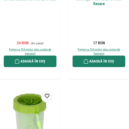
fiecare
Preț de vânzare:
Preț obișnuit:
Preț obișnuit:
24 RON
17 RON
(8% salvat)
Prețuri cu TVA inclus, plus costuri de
Prețuri cu TVA inclus, plus costuri de
transport
transport
ADAUGĂ ÎN COȘ
ADAUGĂ ÎN COȘ