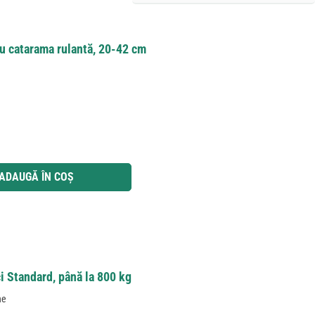
cu catarama rulantă, 20-42 cm
 utilizați butoanele pentru a mări sau micșora cantitatea.
ADAUGĂ ÎN COȘ
ci Standard, până la 800 kg
ne