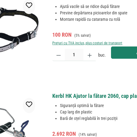
Ajută vacile să se ridice după fătare
Previne depărtarea picioarelor din spate
Montare rapidă cu catarama cu rolă
Preț de vânzare:
Preț obișnuit:
100 RON
(5% salvat)
Prețuri cu TVA inclus, plus costuri de transport
Cantitate produs: Introduceți cantitatea dorită sau
buc.
Kerbl HK Ajutor la fătare 2060, cap plas
Siguranță optimă la fătare
Cap larg din plastic
Bară de oțel reglabilă în trei poziții
Preț de vânzare:
Preț obișnuit:
2.692 RON
(14% salvat)