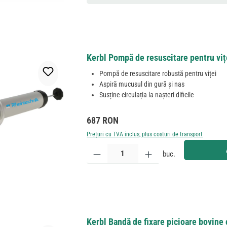
Kerbl Pompă de resuscitare pentru vițe
Pompă de resuscitare robustă pentru viței
Aspiră mucusul din gură și nas
Susține circulația la nașteri dificile
Preț obișnuit:
687 RON
Prețuri cu TVA inclus, plus costuri de transport
Cantitate produs: Introduceți cantitatea dorită sau
buc.
Kerbl Bandă de fixare picioare bovine 