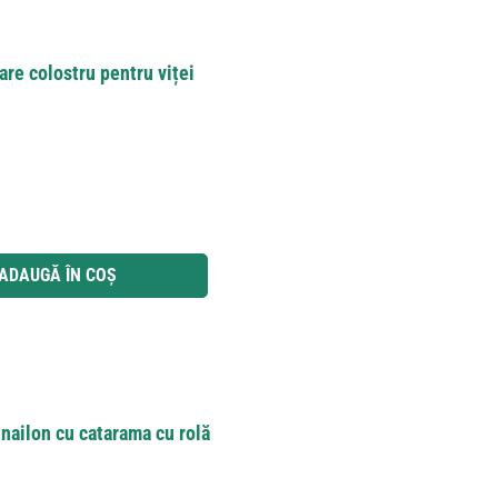
are colostru pentru viței
 utilizați butoanele pentru a mări sau micșora cantitatea.
ADAUGĂ ÎN COȘ
 nailon cu catarama cu rolă