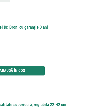
i Dr. Bron, cu garanție 3 ani
 utilizați butoanele pentru a mări sau micșora cantitatea.
ADAUGĂ ÎN COȘ
calitate superioară, reglabilă 22-42 cm