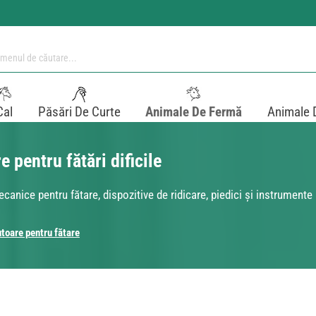
Cal
Păsări De Curte
Animale De Fermă
Animale 
 pentru fătări dificile
ecanice pentru fătare, dispozitive de ridicare, piedici și instrumente
toare pentru fătare