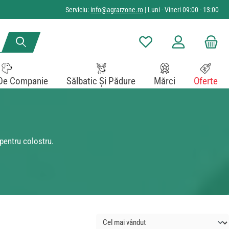
Serviciu:
info@agrarzone.ro
| Luni - Vineri 09:00 - 13:00
Aveți 0 articole din lista de
De Companie
Sălbatic Și Pădure
Mărci
Oferte
 pentru colostru.