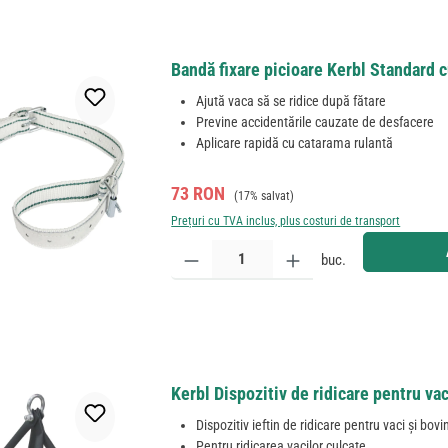
Bandă fixare picioare Kerbl Standard 
Ajută vaca să se ridice după fătare
Previne accidentările cauzate de desfacere
Aplicare rapidă cu catarama rulantă
Preț de vânzare:
Preț obișnuit:
73 RON
(17% salvat)
Prețuri cu TVA inclus, plus costuri de transport
Cantitate produs: Introduceți cantitatea dorită sau
buc.
Kerbl Dispozitiv de ridicare pentru va
Dispozitiv ieftin de ridicare pentru vaci și bovi
Pentru ridicarea vacilor culcate