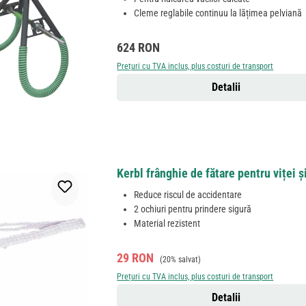
Cleme reglabile continuu la lățimea pelviană
Preț obișnuit:
624 RON
Prețuri cu TVA inclus, plus costuri de transport
Detalii
Kerbl frânghie de fătare pentru viței ș
Reduce riscul de accidentare
2 ochiuri pentru prindere sigură
Material rezistent
Preț de vânzare:
Preț obișnuit:
29 RON
(20% salvat)
Prețuri cu TVA inclus, plus costuri de transport
Detalii