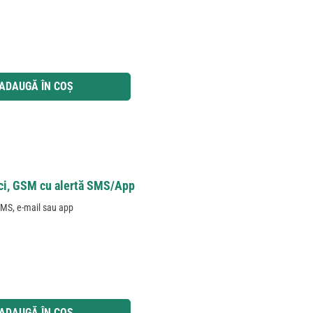
 utilizați butoanele pentru a mări sau micșora cantitatea.
ADAUGĂ ÎN COȘ
aci, GSM cu alertă SMS/App
 SMS, e-mail sau app
 utilizați butoanele pentru a mări sau micșora cantitatea.
ADAUGĂ ÎN COȘ