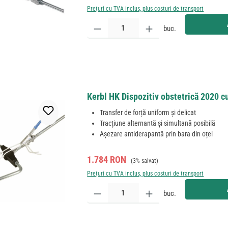
Prețuri cu TVA inclus, plus costuri de transport
Cantitate produs: Introduceți cantitatea dorită sau
buc.
Kerbl HK Dispozitiv obstetrică 2020 cu 
Transfer de forță uniform și delicat
Tracțiune alternantă și simultană posibilă
Așezare antiderapantă prin bara din oțel
Preț de vânzare:
Preț obișnuit:
1.784 RON
(3% salvat)
Prețuri cu TVA inclus, plus costuri de transport
Cantitate produs: Introduceți cantitatea dorită sau
buc.