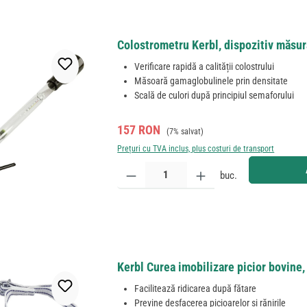
Colostrometru Kerbl, dispozitiv măsur
Verificare rapidă a calității colostrului
Măsoară gamaglobulinele prin densitate
Scală de culori după principiul semaforului
Preț de vânzare:
Preț obișnuit:
157 RON
(7% salvat)
Prețuri cu TVA inclus, plus costuri de transport
Cantitate produs: Introduceți cantitatea dorită sau
buc.
Kerbl Curea imobilizare picior bovine,
Facilitează ridicarea după fătare
Previne desfacerea picioarelor și rănirile