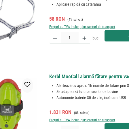
Aplicare rapidă cu catarama
Preț de vânzare:
Preț obișnuit:
58 RON
(4% salvat)
Prețuri cu TVA inclus, plus costuri de transport
Cantitate produs: Introduceți cantitatea dorită sau
buc.
Kerbl MooCall alarmă fătare pentru v
Alertează cu aprox. 1h înainte de fătare prin
Se adaptează tuturor raselor de bovine
Autonomie baterie 30 de zile, încărcare USB
Preț de vânzare:
Preț obișnuit:
1.831 RON
(8% salvat)
Prețuri cu TVA inclus, plus costuri de transport
Cantitate produs: Introduceți cantitatea dorită sau