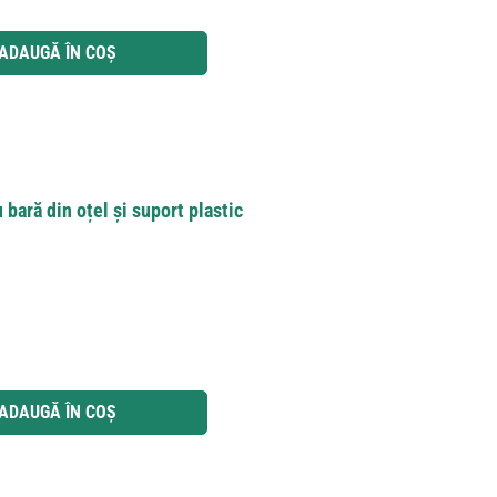
 utilizați butoanele pentru a mări sau micșora cantitatea.
ADAUGĂ ÎN COȘ
bară din oțel și suport plastic
 utilizați butoanele pentru a mări sau micșora cantitatea.
ADAUGĂ ÎN COȘ