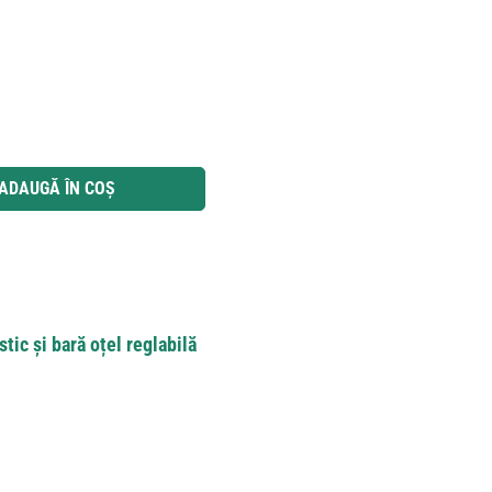
 utilizați butoanele pentru a mări sau micșora cantitatea.
ADAUGĂ ÎN COȘ
tic și bară oțel reglabilă