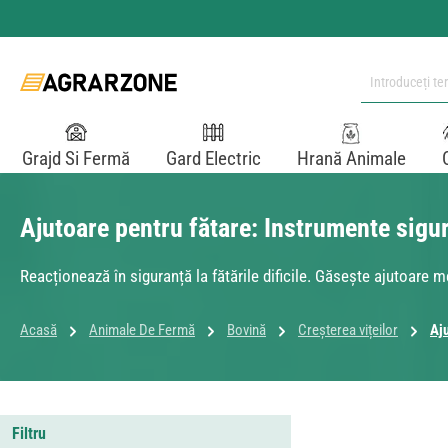
i la conținutul principal
Sari la căutare
Sari la navigarea principală
Grajd Si Fermă
Gard Electric
Hrană Animale
Ajutoare pentru fătare: Instrumente sigure
Reacționează în siguranță la fătările dificile. Găsește ajutoare m
Acasă
Animale De Fermă
Bovină
Creșterea vițeilor
Aju
Filtru