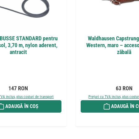
 BUSSE STANDARD pentru
Waldhausen Capstrung 
 sol, 3,70 m, nylon aderent,
Western, maro – acceso
antracit
zăbală
Preț obișnuit:
Preț obișnu
147 RON
63 RON
TVA inclus, plus costuri de transport
Prețuri cu TVA inclus, plus costur
ADAUGĂ ÎN COȘ
ADAUGĂ ÎN 