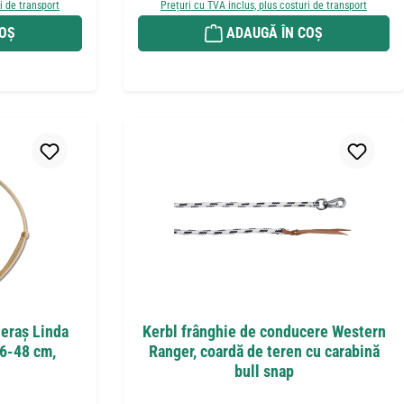
i de transport
Prețuri cu TVA inclus, plus costuri de transport
COȘ
ADAUGĂ ÎN COȘ
eraș Linda
Kerbl frânghie de conducere Western
36-48 cm,
Ranger, coardă de teren cu carabină
bull snap