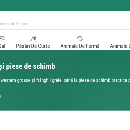
Cal
Păsări De Curte
Animale De Fermă
Animale 
 și piese de schimb
western groase și frânghii grele, până la piese de schimb practice p
n