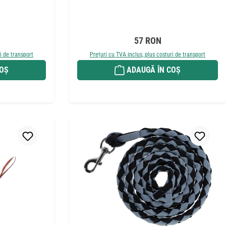
t:
Preț obișnuit:
57 RON
i de transport
Prețuri cu TVA inclus, plus costuri de transport
COȘ
ADAUGĂ ÎN COȘ