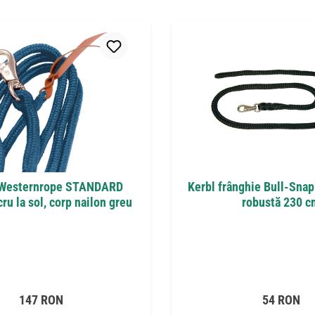
Westernrope STANDARD
Kerbl frânghie Bull-Snap
ru la sol, corp nailon greu
robustă 230 c
Preț obișnuit:
Preț obișnu
147 RON
54 RON