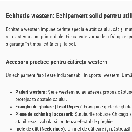
Echitație western: Echipament solid pentru util
Echitația western impune cerințe speciale atât calului, cât și mat
și rezistența sunt primordiale. Fie că este vorba de o frânghie g
siguranța în timpul călăriei și la sol.
Accesorii practice pentru călăreții western
Un echipament fiabil este indispensabil în sportul western. Urm
Paduri western:
Șeile western nu au adesea propria căptușea
protejează spatele calului.
Frânghii de ghidare (Lead Ropes):
Frânghiile grele de ghida
Piese de schimb și accesorii:
Șuruburile robuste Chicago sun
stabilizează zăbala și limitează efectul de pârghie.
Inele de gât (Neck rings):
Un inel de gât care își păstrează 