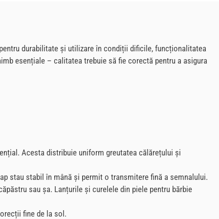
u durabilitate și utilizare în condiții dificile, funcționalitatea
imb esențiale – calitatea trebuie să fie corectă pentru a asigura
țial. Acesta distribuie uniform greutatea călărețului și
ap stau stabil în mână și permit o transmitere fină a semnalului.
ăpăstru sau șa. Lanțurile și curelele din piele pentru bărbie
recții fine de la sol.