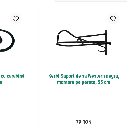
 cu carabină
Kerbl Suport de șa Western negru,
m
montare pe perete, 55 cm
it:
Preț obișnuit:
79 RON