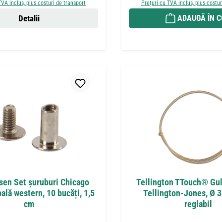
TVA inclus, plus costuri de transport
Prețuri cu TVA inclus, plus costur
Detalii
ADAUGĂ ÎN 
en Set șuruburi Chicago
Tellington TTouch® Gul
ală western, 10 bucăți, 1,5
Tellington-Jones, Ø 
cm
reglabil