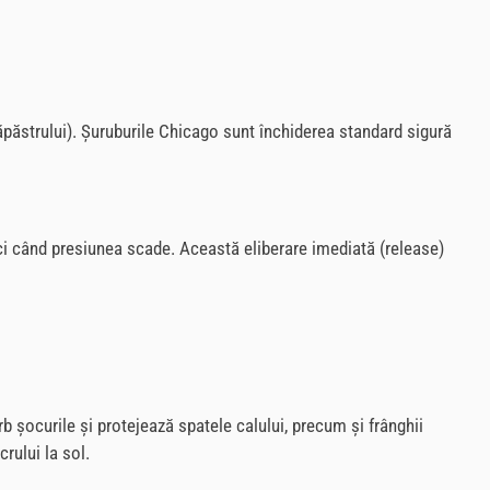
ăpăstrului). Șuruburile Chicago sunt închiderea standard sigură
ci când presiunea scade. Această eliberare imediată (release)
 șocurile și protejează spatele calului, precum și frânghii
rului la sol.