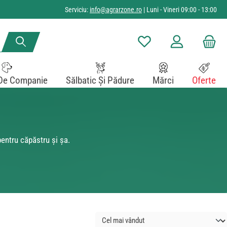
Serviciu:
info@agrarzone.ro
| Luni - Vineri 09:00 - 13:00
Aveți 0 articole din lista de
De Companie
Sălbatic Și Pădure
Mărci
Oferte
entru căpăstru și șa.