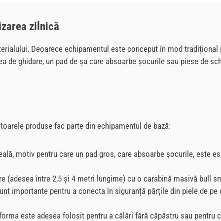
izarea zilnică
erialului. Deoarece echipamentul este conceput în mod tradițional pentr
rea de ghidare, un pad de șa care absoarbe șocurile sau piese de sch
ătoarele produse fac parte din echipamentul de bază:
lă, motiv pentru care un pad gros, care absoarbe șocurile, este esen
re (adesea între 2,5 și 4 metri lungime) cu o carabină masivă bull sn
t importante pentru a conecta în siguranță părțile din piele de pe c
forma este adesea folosit pentru a călări fără căpăstru sau pentru co