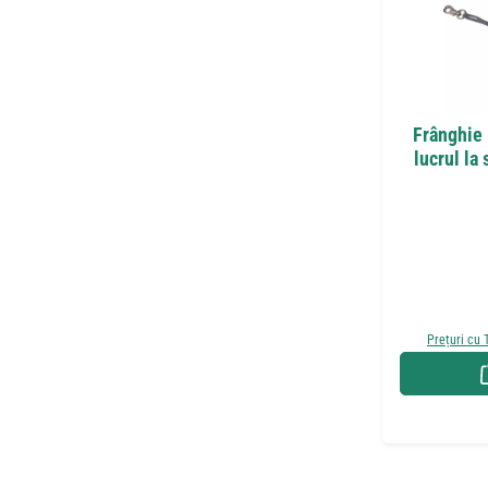
Frânghie
lucrul la
Prețuri cu 