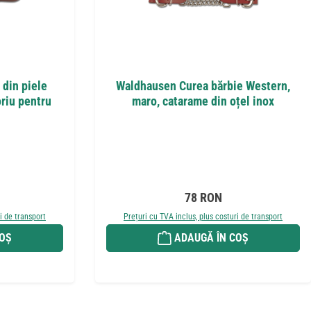
din piele
Waldhausen Curea bărbie Western,
riu pentru
maro, catarame din oțel inox
it:
Preț obișnuit:
78 RON
i de transport
Prețuri cu TVA inclus, plus costuri de transport
COȘ
ADAUGĂ ÎN COȘ