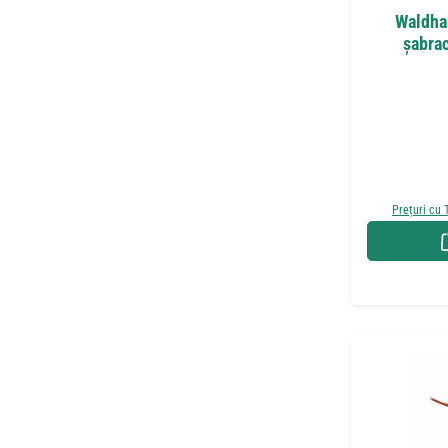
Waldha
șabrac
Prețuri cu 