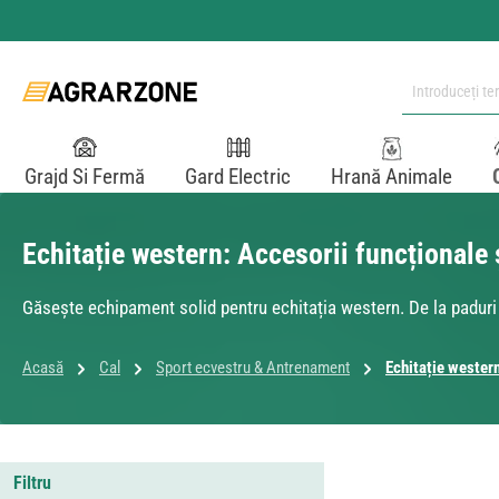
i la conținutul principal
Sari la căutare
Sari la navigarea principală
Grajd Si Fermă
Gard Electric
Hrană Animale
Echitație western: Accesorii funcționale
Găsește echipament solid pentru echitația western. De la paduri 
Acasă
Cal
Sport ecvestru & Antrenament
Echitație wester
Filtru