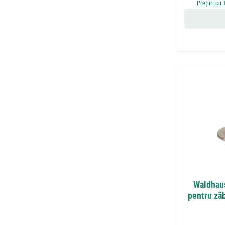
Prețuri cu 
Waldhaus
pentru zăb