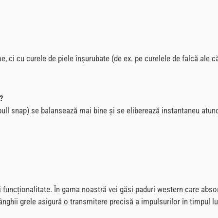
ci cu curele de piele înșurubate (de ex. pe curelele de falcă ale c
n?
bull snap) se balansează mai bine și se eliberează instantaneu atun
.
funcționalitate. În gama noastră vei găsi paduri western care absorb
nghii grele asigură o transmitere precisă a impulsurilor în timpul luc