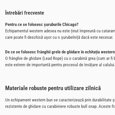
Întrebări frecvente
Pentru ce se folosesc șuruburile Chicago?
Echipamentul western adesea nu este ținut împreună cu catarame, 
care poate fi deschisă ușor cu o șurubelniță dacă este necesar.
De ce se folosesc frânghii grele de ghidare în echitația wester
O frânghie de ghidare (Lead Rope) cu o carabină grea (cum ar fi 
este extrem de importantă pentru procesul de învățare al calului
Materiale robuste pentru utilizare zilnică
Un echipament western bun se caracterizează prin durabilitate și 
rezistente de ghidare cu carabiniere robuste bull snap. Aceste frâ