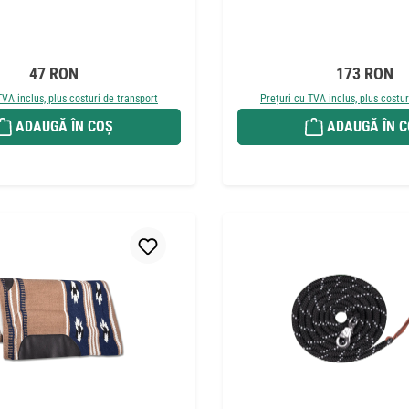
Preț obișnuit:
Preț obișnui
47 RON
173 RON
TVA inclus, plus costuri de transport
Prețuri cu TVA inclus, plus costur
ADAUGĂ ÎN COȘ
ADAUGĂ ÎN 