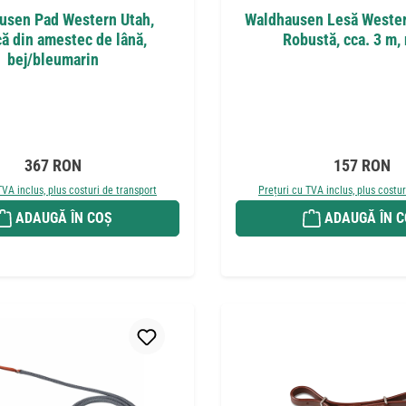
usen Pad Western Utah,
Waldhausen Lesă Wester
ă din amestec de lână,
Robustă, cca. 3 m,
bej/bleumarin
Preț obișnuit:
Preț obișnui
367 RON
157 RON
TVA inclus, plus costuri de transport
Prețuri cu TVA inclus, plus costur
ADAUGĂ ÎN COȘ
ADAUGĂ ÎN 