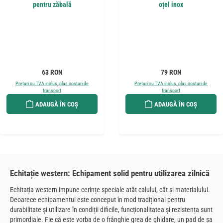
pentru zăbală
oțel inox
Preț obișnuit:
Preț obișnuit:
63 RON
79 RON
Prețuri cu TVA inclus, plus costuri de
Prețuri cu TVA inclus, plus costuri de
transport
transport
ADAUGĂ ÎN COȘ
ADAUGĂ ÎN COȘ
Echitație western: Echipament solid pentru utilizarea zilnică
Echitația western impune cerințe speciale atât calului, cât și materialului.
Deoarece echipamentul este conceput în mod tradițional pentru
durabilitate și utilizare în condiții dificile, funcționalitatea și rezistența sunt
primordiale. Fie că este vorba de o frânghie grea de ghidare, un pad de șa