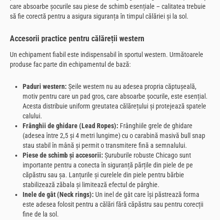
care absoarbe șocurile sau piese de schimb esențiale – calitatea trebuie
să fie corectă pentru a asigura siguranța în timpul călăriei și la sol.
Accesorii practice pentru călăreții western
Un echipament fiabil este indispensabil în sportul western. Următoarele
produse fac parte din echipamentul de bază:
Paduri western:
Șeile western nu au adesea propria căptușeală,
motiv pentru care un pad gros, care absoarbe șocurile, este esențial.
Acesta distribuie uniform greutatea călărețului și protejează spatele
calului.
Frânghii de ghidare (Lead Ropes):
Frânghiile grele de ghidare
(adesea între 2,5 și 4 metri lungime) cu o carabină masivă bull snap
stau stabil în mână și permit o transmitere fină a semnalului.
Piese de schimb și accesorii:
Șuruburile robuste Chicago sunt
importante pentru a conecta în siguranță părțile din piele de pe
căpăstru sau șa. Lanțurile și curelele din piele pentru bărbie
stabilizează zăbala și limitează efectul de pârghie.
Inele de gât (Neck rings):
Un inel de gât care își păstrează forma
este adesea folosit pentru a călări fără căpăstru sau pentru corecții
fine de la sol.