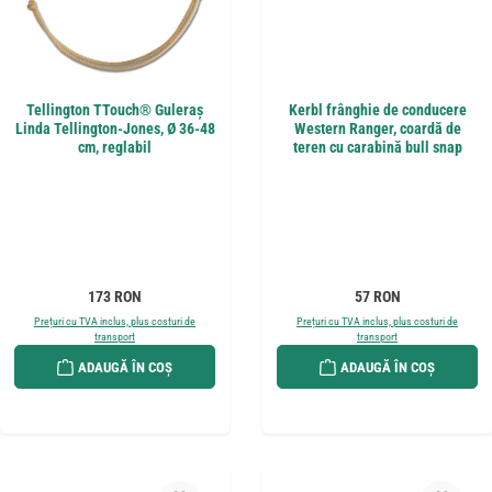
Tellington TTouch® Guleraș
Kerbl frânghie de conducere
Linda Tellington-Jones, Ø 36-48
Western Ranger, coardă de
cm, reglabil
teren cu carabină bull snap
Preț obișnuit:
Preț obișnuit:
173 RON
57 RON
Prețuri cu TVA inclus, plus costuri de
Prețuri cu TVA inclus, plus costuri de
transport
transport
ADAUGĂ ÎN COȘ
ADAUGĂ ÎN COȘ