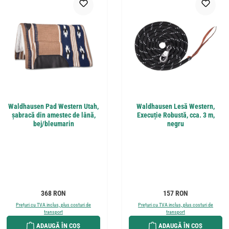
Waldhausen Pad Western Utah,
Waldhausen Lesă Western,
șabracă din amestec de lână,
Execuție Robustă, cca. 3 m,
bej/bleumarin
negru
Preț obișnuit:
Preț obișnuit:
368 RON
157 RON
Prețuri cu TVA inclus, plus costuri de
Prețuri cu TVA inclus, plus costuri de
transport
transport
ADAUGĂ ÎN COȘ
ADAUGĂ ÎN COȘ