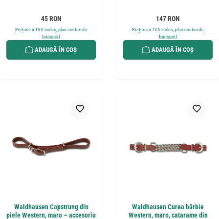
Preț obișnuit:
Preț obișnuit:
45 RON
147 RON
Prețuri cu TVA inclus, plus costuri de
Prețuri cu TVA inclus, plus costuri de
transport
transport
ADAUGĂ ÎN COȘ
ADAUGĂ ÎN COȘ
Waldhausen Capstrung din
Waldhausen Curea bărbie
piele Western, maro – accesoriu
Western, maro, catarame din