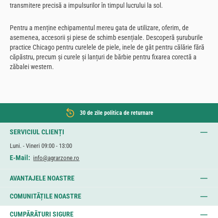
transmitere precisă a impulsurilor în timpul lucrului la sol.
Pentru a menține echipamentul mereu gata de utilizare, oferim, de
asemenea, accesorii și piese de schimb esențiale. Descoperă șuruburile
practice Chicago pentru curelele de piele, inele de gât pentru călărie fără
căpăstru, precum și curele și lanțuri de bărbie pentru fixarea corectă a
zăbalei western.
30 de zile politica de returnare
SERVICIUL CLIENȚI
Luni. - Vineri 09:00 - 13:00
E-Mail:
info@agrarzone.ro
AVANTAJELE NOASTRE
COMUNITĂȚILE NOASTRE
CUMPĂRĂTURI SIGURE