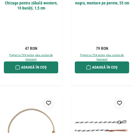
Chicago pentru zăbală western,
negru, montare pe perete, 55 cm
10 bucăți, 1,5 cm
Preț obișnuit:
Preț obișnuit:
47 RON
79 RON
Prețuri cu TVA inclus, plus costuri de
Prețuri cu TVA inclus, plus costuri de
transport
transport
ADAUGĂ ÎN COȘ
ADAUGĂ ÎN COȘ