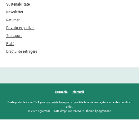
Sustenabilitate
Newsletter
Returnări
Dovada expertizei
Transport
Plată
Dreptul de retragere
Compania
Informații
Toate prețurile includ TVA plus
costuri de transport
și posibile taxe de livrare, dacă nu este specificat
altfel.
© 2026 Agrarzone - Toate drepturile rezervate. Theme by Agrarzone