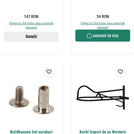
Preț obișnuit:
Preț obișnuit:
147 RON
54 RON
Prețuri cu TVA inclus, plus costuri de
Prețuri cu TVA inclus, plus costuri de
transport
transport
ADAUGĂ ÎN COȘ
Detalii
Waldhausen Set șuruburi
Kerbl Suport de șa Western