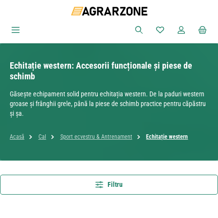
Sari la conținutul principal
Aveți 0 articole din
Echitație western: Accesorii funcționale și piese de
schimb
Găsește echipament solid pentru echitația western. De la paduri western
groase și frânghii grele, până la piese de schimb practice pentru căpăstru
și șa.
Acasă
Cal
Sport ecvestru & Antrenament
Echitație western
Filtru