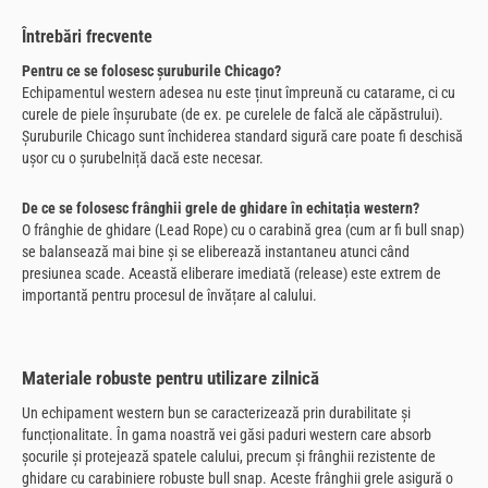
Întrebări frecvente
Pentru ce se folosesc șuruburile Chicago?
Echipamentul western adesea nu este ținut împreună cu catarame, ci cu
curele de piele înșurubate (de ex. pe curelele de falcă ale căpăstrului).
Șuruburile Chicago sunt închiderea standard sigură care poate fi deschisă
ușor cu o șurubelniță dacă este necesar.
De ce se folosesc frânghii grele de ghidare în echitația western?
O frânghie de ghidare (Lead Rope) cu o carabină grea (cum ar fi bull snap)
se balansează mai bine și se eliberează instantaneu atunci când
presiunea scade. Această eliberare imediată (release) este extrem de
importantă pentru procesul de învățare al calului.
Materiale robuste pentru utilizare zilnică
Un echipament western bun se caracterizează prin durabilitate și
funcționalitate. În gama noastră vei găsi paduri western care absorb
șocurile și protejează spatele calului, precum și frânghii rezistente de
ghidare cu carabiniere robuste bull snap. Aceste frânghii grele asigură o