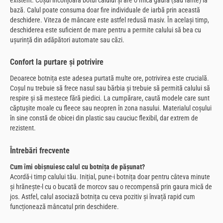
bază. Calul poate consuma doar fire individuale de iarbă prin această
deschidere. Viteza de mâncare este astfel redusă masiv. În același timp,
deschiderea este suficient de mare pentru a permite calului să bea cu
ușurință din adăpători automate sau căzi.
Confort la purtare și potrivire
Deoarece botnița este adesea purtată multe ore, potrivirea este crucială.
Coșul nu trebuie să frece nasul sau bărbia și trebuie să permită calului să
respire și să mestece fără piedici. La cumpărare, caută modele care sunt
căptușite moale cu fleece sau neopren în zona nasului. Materialul coșului
în sine constă de obicei din plastic sau cauciuc flexibil, dar extrem de
rezistent.
Întrebări frecvente
Cum îmi obișnuiesc calul cu botnița de pășunat?
Acordă-i timp calului tău. Inițial, pune-i botnița doar pentru câteva minute
și hrănește-l cu o bucată de morcov sau o recompensă prin gaura mică de
jos. Astfel, calul asociază botnița cu ceva pozitiv și învață rapid cum
funcționează mâncatul prin deschidere.