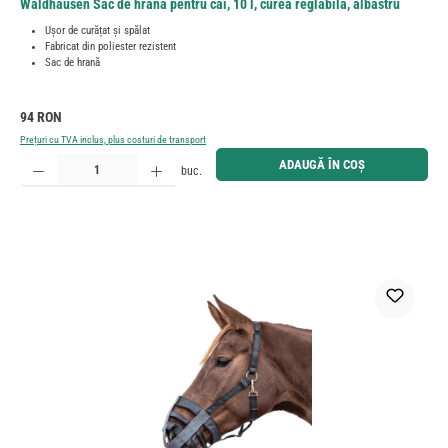
Waldhausen Sac de hrană pentru cai, 10 l, curea reglabilă, albastru
Ușor de curățat și spălat
Fabricat din poliester rezistent
Sac de hrană
Preț obișnuit:
94 RON
Prețuri cu TVA inclus, plus costuri de transport
Cantitate produs: Introduceți cantitatea dorită sau utilizați butoanele pentru a mări sau micșora cant
ADAUGĂ ÎN COȘ
buc.