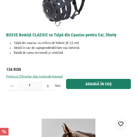
BUSSE Botniță CLASSIC cu Talpă din Cauciuc pentru Cai, Shetty
Talpă din cauciuc cu orificiu de hrănire (Ø 2,5 cm)
Ideală în caz de supraponderabilitate sau laminită
Bandă de curea rezistentă și ventilată
Preț obișnuit:
136 RON
Prețuri cu TVA inclus, plus costuri de transport
Cantitate produs: Introduceți cantitatea dorită sau utilizați butoanele pentru a mări sau micșora cant
ADAUGĂ ÎN COȘ
buc.
%