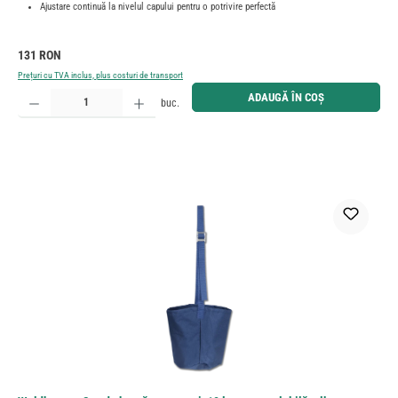
Ajustare continuă la nivelul capului pentru o potrivire perfectă
Preț obișnuit:
131 RON
Prețuri cu TVA inclus, plus costuri de transport
Cantitate produs: Introduceți cantitatea dorită sau utilizați butoanele pentru a mări sau micșora cant
ADAUGĂ ÎN COȘ
buc.