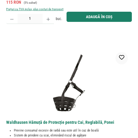
Preț de vânzare:
Preț obișnuit:
115 RON
(5% salvat)
Prețuri cu TVA inclus, plus costuri de transport
Cantitate produs: Introduceți cantitatea dorită sau utilizați butoanele pentru a mări sau micșora cant
ADAUGĂ ÎN COȘ
buc.
Waldhausen Hămuță de Protecție pentru Cai, Reglabilă, Ponei
Previne consumul excesiv de iarbă sau este util în caz de boală
Sistem de prindere cu scai, eliminând riscul de agățare