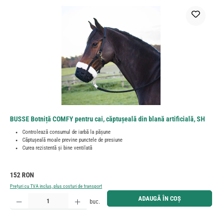
BUSSE Botniță COMFY pentru cai, căptușeală din blană artificială, SH
Controlează consumul de iarbă la pășune
Căptușeală moale previne punctele de presiune
Curea rezistentă și bine ventilată
Preț obișnuit:
152 RON
Prețuri cu TVA inclus, plus costuri de transport
Cantitate produs: Introduceți cantitatea dorită sau utilizați butoanele pentru a mări sau micșora cant
ADAUGĂ ÎN COȘ
buc.