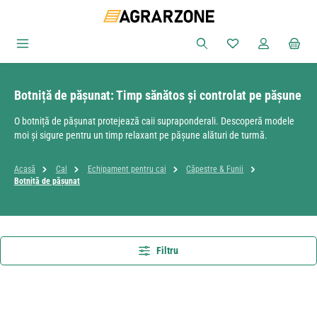
Sari la conținutul principal
Aveți 0 articole din
Botniță de pășunat: Timp sănătos și controlat pe pășune
O botniță de pășunat protejează caii supraponderali. Descoperă modele
moi și sigure pentru un timp relaxant pe pășune alături de turmă.
Acasă
Cal
Echipament pentru cai
Căpestre & Funii
Botniță de pășunat
Filtru