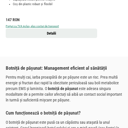
Coș din plastic robust și flexibil
Preț obișnuit:
147 RON
Prețuri cu TVA inclus, plus costuri de transport
Detalii
Botniță de pășunat: Management eficient al sănătății
Pentru mulți cai, iarba proaspătă de pe pășune este un risc. Prea multă
energie și fructan duc rapid la obezitate periculoasă sau boli metabolice
precum EMS și laminita. O
botniță de pășunat
este adesea singura
modalitate de a permite cailor afectați să aibă un contact social important
în turmă și suficientă mișcare pe pășune.
Cum funcționează o botniță de pășunat?
O botniță de pășunat este pusă ca un căpăstru sau atașată la unul
existent. Coșul înconjoară botul calului și are o mică gaură (sau fante) la