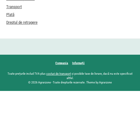
Transport
Plată
Dreptul de retragere
Compania
Informații
Toate prețurile includ TVA plus
costuri de transport
și posibile taxe de livrare, dacă nu este specificat
altfel.
© 2026 Agrarzone - Toate drepturile rezervate. Theme by Agrarzone