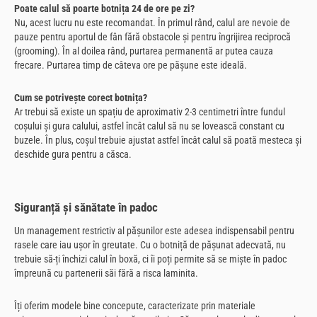
Poate calul să poarte botnița 24 de ore pe zi?
Nu, acest lucru nu este recomandat. În primul rând, calul are nevoie de
pauze pentru aportul de fân fără obstacole și pentru îngrijirea reciprocă
(grooming). În al doilea rând, purtarea permanentă ar putea cauza
frecare. Purtarea timp de câteva ore pe pășune este ideală.
Cum se potrivește corect botnița?
Ar trebui să existe un spațiu de aproximativ 2-3 centimetri între fundul
coșului și gura calului, astfel încât calul să nu se lovească constant cu
buzele. În plus, coșul trebuie ajustat astfel încât calul să poată mesteca și
deschide gura pentru a căsca.
Siguranță și sănătate în padoc
Un management restrictiv al pășunilor este adesea indispensabil pentru
rasele care iau ușor în greutate. Cu o botniță de pășunat adecvată, nu
trebuie să-ți închizi calul în boxă, ci îi poți permite să se miște în padoc
împreună cu partenerii săi fără a risca laminita.
Îți oferim modele bine concepute, caracterizate prin materiale