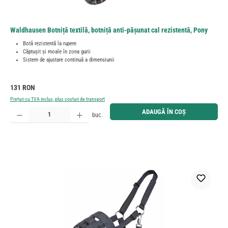
Waldhausen Botniță textilă, botniță anti-pășunat cal rezistentă, Pony
Botă rezistentă la rupere
Căptușit și moale în zona gurii
Sistem de ajustare continuă a dimensiunii
Preț obișnuit:
131 RON
Prețuri cu TVA inclus, plus costuri de transport
Cantitate produs: Introduceți cantitatea dorită sau utilizați butoanele pentru a mări sau micșora cant
ADAUGĂ ÎN COȘ
buc.