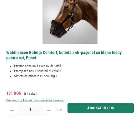
Waldhausen Botniță Comfort, botniță anti-pășunat cu blană teddy
pentru cai, Ponei
Previne consumul excesiv de iarbă
Protejează nasul sensibil al calului
Sistem de prindere cu scai sigur
Preț de vânzare:
Preț obișnuit:
131 RON
(8% salvat)
Prețuri cu TVA inclus, plus costuri de transport
Cantitate produs: Introduceți cantitatea dorită sau utilizați butoanele pentru a mări sau micșora cant
ADAUGĂ ÎN COȘ
buc.