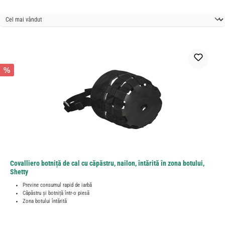
%
Covalliero botniță de cal cu căpăstru, nailon, întărită în zona botului,
Shetty
Previne consumul rapid de iarbă
Căpăstru și botniță într-o piesă
Zona botului întărită