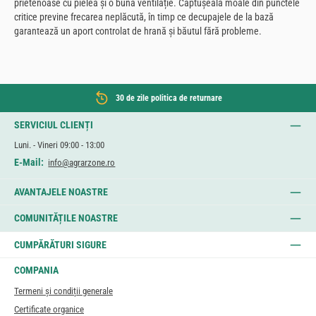
prietenoase cu pielea și o bună ventilație. Căptușeala moale din punctele
critice previne frecarea neplăcută, în timp ce decupajele de la bază
garantează un aport controlat de hrană și băutul fără probleme.
30 de zile politica de returnare
SERVICIUL CLIENȚI
Luni. - Vineri 09:00 - 13:00
E-Mail:
info@agrarzone.ro
AVANTAJELE NOASTRE
COMUNITĂȚILE NOASTRE
CUMPĂRĂTURI SIGURE
COMPANIA
Termeni și condiții generale
Certificate organice