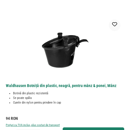
Waldhausen Botniță din plastic, neagră, pentru mânz & ponei, Mânz
Botină din plastic rezistentă
Se poate spăla
Curele din nylon pentru prindere în cap
Preț obișnuit:
94 RON
Prețuri cu TVA inclus, plus costuri de transport
Cantitate produs: Introduceți cantitatea dorită sau utilizați butoanele pentru a mări sau micșora cant