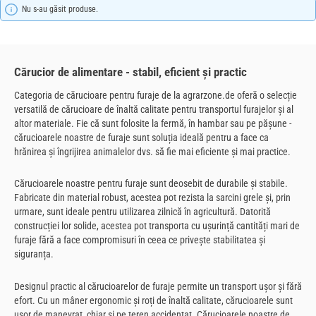
Nu s-au găsit produse.
Cărucior de alimentare - stabil, eficient și practic
Categoria de cărucioare pentru furaje de la agrarzone.de oferă o selecție
versatilă de cărucioare de înaltă calitate pentru transportul furajelor și al
altor materiale. Fie că sunt folosite la fermă, în hambar sau pe pășune -
cărucioarele noastre de furaje sunt soluția ideală pentru a face ca
hrănirea și îngrijirea animalelor dvs. să fie mai eficiente și mai practice.
Cărucioarele noastre pentru furaje sunt deosebit de durabile și stabile.
Fabricate din material robust, acestea pot rezista la sarcini grele și, prin
urmare, sunt ideale pentru utilizarea zilnică în agricultură. Datorită
construcției lor solide, acestea pot transporta cu ușurință cantități mari de
furaje fără a face compromisuri în ceea ce privește stabilitatea și
siguranța.
Designul practic al cărucioarelor de furaje permite un transport ușor și fără
efort. Cu un mâner ergonomic și roți de înaltă calitate, cărucioarele sunt
ușor de manevrat, chiar și pe teren accidentat. Cărucioarele noastre de