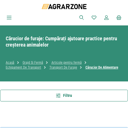
Sari la conținutul principal
Aveți 0 articole din
Cărucior de furaje: Cumpărați ajutoare practice pentru
creșterea animalelor
Acasă
Grajd Si Fermă
Articole pentru fermă
Echipament De Transport
Transport De Furaje
Cărucior De Alimentare
Filtru