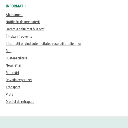
INFORMAȚII
Abonament
Notificări despre baterii
Garanția celui mai bun preț
Întrebări frecvente
Informații privind autenticitatea recenziilor clienților
Blog
Sustenabilitate
Newsletter
Returnări
Dovada expertizei
Transport
Plată
Dreptul de retragere