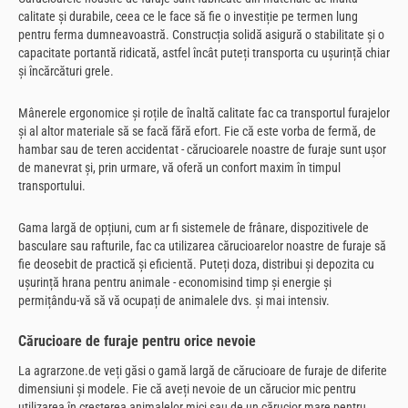
calitate și durabile, ceea ce le face să fie o investiție pe termen lung
pentru ferma dumneavoastră. Construcția solidă asigură o stabilitate și o
capacitate portantă ridicată, astfel încât puteți transporta cu ușurință chiar
și încărcături grele.
Mânerele ergonomice și roțile de înaltă calitate fac ca transportul furajelor
și al altor materiale să se facă fără efort. Fie că este vorba de fermă, de
hambar sau de teren accidentat - cărucioarele noastre de furaje sunt ușor
de manevrat și, prin urmare, vă oferă un confort maxim în timpul
transportului.
Gama largă de opțiuni, cum ar fi sistemele de frânare, dispozitivele de
basculare sau rafturile, fac ca utilizarea cărucioarelor noastre de furaje să
fie deosebit de practică și eficientă. Puteți doza, distribui și depozita cu
ușurință hrana pentru animale - economisind timp și energie și
permițându-vă să vă ocupați de animalele dvs. și mai intensiv.
Cărucioare de furaje pentru orice nevoie
La agrarzone.de veți găsi o gamă largă de cărucioare de furaje de diferite
dimensiuni și modele. Fie că aveți nevoie de un cărucior mic pentru
utilizarea în creșterea animalelor mici sau de un cărucior mare pentru