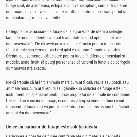
furaje sunt, de asemenea, echipate cu diverse opțiuni, cum ar fi sisteme
de frânare, dispozitive de înclinare și rafturi, pentru a face transportul și
manipularea și mai convenabile.
Categoria de cărucioare de furaje de la agrarzone.de oferă o selecție
largă de modele diferite care pot fi adaptate în mod optim la nevoile
dumneavoastră. Fie că aveți nevoie de un cărucior pentru transportul
fânului, paie sau cereale - aici veți găsi cu siguranță modelul potrivit.
Oferim, de asemenea, cărucioare pentru furaje în diferite dimensiuni și
modele, astfel încât să puteți personaliza căruciorul în funcție de cerințele
dumneavoastră exacte.
Fie că trebuie să hrăniți animale mari, cum ar fi caii, vacile sau porcii, sau
animale mici, cum ar fi iepurii sau găinile - un cărucior de furaje este un
instrument indispensabil pentru orice proprietar de animale de companie.
Utilizând un cărucior de furaje, economisiți timp și energie atunci când
transportați furajele și vă puteți concentra și mai intens asupra bunăstării
animalelor dumneavoastră.
De ce un cărucior de furaje este soluția ideală
Cărucioarele noastre de furaje sunt fabricate din materiale de înaltă