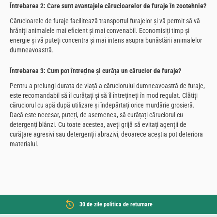
Întrebarea 2: Care sunt avantajele cărucioarelor de furaje în zootehnie?
Cărucioarele de furaje facilitează transportul furajelor și vă permit să vă
hrăniți animalele mai eficient și mai convenabil. Economisiți timp și
energie și vă puteți concentra și mai intens asupra bunăstării animalelor
dumneavoastră.
Întrebarea 3: Cum pot întreține și curăța un cărucior de furaje?
Pentru a prelungi durata de viață a căruciorului dumneavoastră de furaje,
este recomandabil să îl curățați și să îl întrețineți în mod regulat. Clătiți
căruciorul cu apă după utilizare și îndepărtați orice murdărie grosieră.
Dacă este necesar, puteți, de asemenea, să curățați căruciorul cu
detergenți blânzi. Cu toate acestea, aveți grijă să evitați agenții de
curățare agresivi sau detergenții abrazivi, deoarece aceștia pot deteriora
materialul.
30 de zile politica de returnare