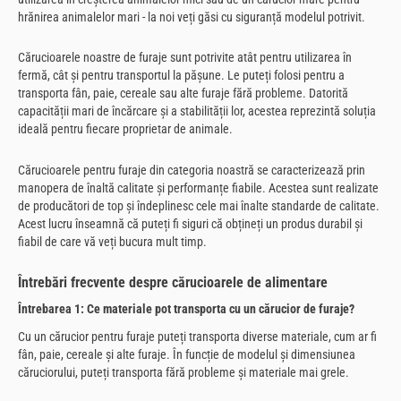
hrănirea animalelor mari - la noi veți găsi cu siguranță modelul potrivit.
Cărucioarele noastre de furaje sunt potrivite atât pentru utilizarea în
fermă, cât și pentru transportul la pășune. Le puteți folosi pentru a
transporta fân, paie, cereale sau alte furaje fără probleme. Datorită
capacității mari de încărcare și a stabilității lor, acestea reprezintă soluția
ideală pentru fiecare proprietar de animale.
Cărucioarele pentru furaje din categoria noastră se caracterizează prin
manopera de înaltă calitate și performanțe fiabile. Acestea sunt realizate
de producători de top și îndeplinesc cele mai înalte standarde de calitate.
Acest lucru înseamnă că puteți fi siguri că obțineți un produs durabil și
fiabil de care vă veți bucura mult timp.
Întrebări frecvente despre cărucioarele de alimentare
Întrebarea 1: Ce materiale pot transporta cu un cărucior de furaje?
Cu un cărucior pentru furaje puteți transporta diverse materiale, cum ar fi
fân, paie, cereale și alte furaje. În funcție de modelul și dimensiunea
căruciorului, puteți transporta fără probleme și materiale mai grele.