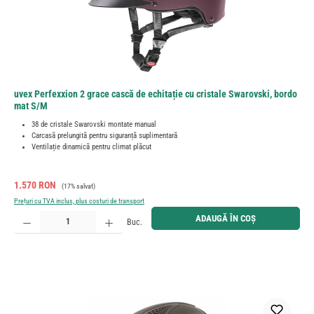
uvex Perfexxion 2 grace cască de echitație cu cristale Swarovski, bordo
mat S/M
38 de cristale Swarovski montate manual
Carcasă prelungită pentru siguranță suplimentară
Ventilație dinamică pentru climat plăcut
Preț de vânzare:
Preț obișnuit:
1.570 RON
(17% salvat)
Prețuri cu TVA inclus, plus costuri de transport
Cantitate produs: Introduceți cantitatea dorită sau utilizați butoanele pentru a mări sau micșora cant
ADAUGĂ ÎN COȘ
Buc.