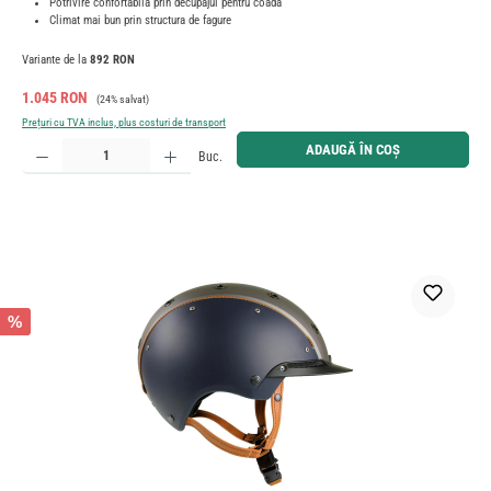
Potrivire confortabilă prin decupajul pentru coadă
Climat mai bun prin structura de fagure
Variante de la
892 RON
Preț de vânzare:
Preț obișnuit:
1.045 RON
(24% salvat)
Prețuri cu TVA inclus, plus costuri de transport
Cantitate produs: Introduceți cantitatea dorită sau utilizați butoanele pentru a mări sau micșora cant
ADAUGĂ ÎN COȘ
Buc.
%