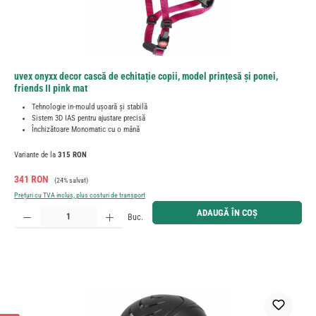
uvex onyxx decor cască de echitație copii, model prințesă și ponei,
friends II pink mat
Tehnologie in-mould ușoară și stabilă
Sistem 3D IAS pentru ajustare precisă
Închizătoare Monomatic cu o mână
Variante de la
315 RON
Preț de vânzare:
Preț obișnuit:
341 RON
(24% salvat)
Prețuri cu TVA inclus, plus costuri de transport
Cantitate produs: Introduceți cantitatea dorită sau utilizați butoanele pentru a mări sau micșora cant
ADAUGĂ ÎN COȘ
Buc.