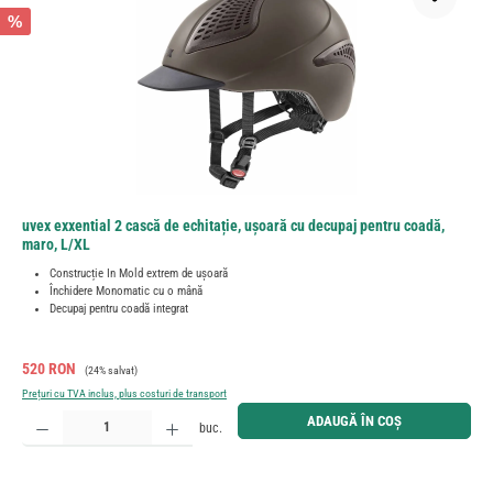
%
uvex exxential 2 cască de echitație, ușoară cu decupaj pentru coadă,
maro, L/XL
Construcție In Mold extrem de ușoară
Închidere Monomatic cu o mână
Decupaj pentru coadă integrat
Preț de vânzare:
Preț obișnuit:
520 RON
(24% salvat)
Prețuri cu TVA inclus, plus costuri de transport
Cantitate produs: Introduceți cantitatea dorită sau utilizați butoanele pentru a mări sau micșora cant
ADAUGĂ ÎN COȘ
buc.