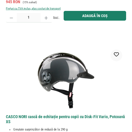
Preț de vânzare:
Preț obișnuit:
945 RON
(15% salvat)
Prețuri cu TVA inclus, plus costuri de transport
Cantitate produs: Introduceți cantitatea dorită sau utilizați butoanele pentru a mări sau micșora cant
ADAUGĂ ÎN COȘ
buc.
CASCO NORI cască de echitație pentru copii cu Disk-Fit Vario, Potcoavă
XS
Greutate surprinzător de redusă de la 290 g