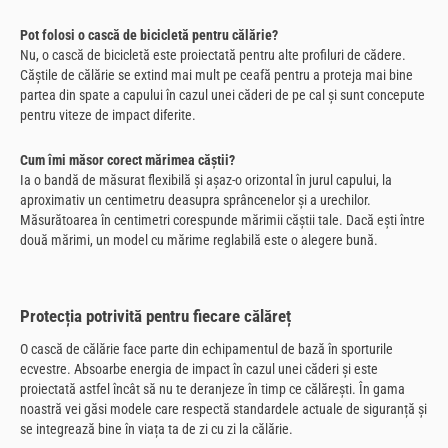
Pot folosi o cască de bicicletă pentru călărie?
Nu, o cască de bicicletă este proiectată pentru alte profiluri de cădere.
Căștile de călărie se extind mai mult pe ceafă pentru a proteja mai bine
partea din spate a capului în cazul unei căderi de pe cal și sunt concepute
pentru viteze de impact diferite.
Cum îmi măsor corect mărimea căștii?
Ia o bandă de măsurat flexibilă și așaz-o orizontal în jurul capului, la
aproximativ un centimetru deasupra sprâncenelor și a urechilor.
Măsurătoarea în centimetri corespunde mărimii căștii tale. Dacă ești între
două mărimi, un model cu mărime reglabilă este o alegere bună.
Protecția potrivită pentru fiecare călăreț
O cască de călărie face parte din echipamentul de bază în sporturile
ecvestre. Absoarbe energia de impact în cazul unei căderi și este
proiectată astfel încât să nu te deranjeze în timp ce călărești. În gama
noastră vei găsi modele care respectă standardele actuale de siguranță și
se integrează bine în viața ta de zi cu zi la călărie.