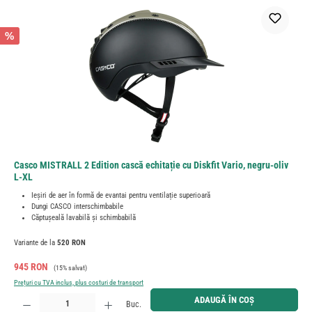
%
Casco MISTRALL 2 Edition cască echitație cu Diskfit Vario, negru-oliv
L-XL
Ieșiri de aer în formă de evantai pentru ventilație superioară
Dungi CASCO interschimbabile
Căptușeală lavabilă și schimbabilă
Variante de la
520 RON
Preț de vânzare:
Preț obișnuit:
945 RON
(15% salvat)
Prețuri cu TVA inclus, plus costuri de transport
Cantitate produs: Introduceți cantitatea dorită sau utilizați butoanele pentru a mări sau micșora cant
ADAUGĂ ÎN COȘ
Buc.