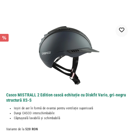
%
Casco MISTRALL 2 Edition cască echitație cu Diskfit Vario, gri-negru
structură XS-S
Ieșiri de aer în formă de evantai pentru ventilație superioară
Dungi CASCO interschimbabile
Căptușeală lavabilă și schimbabilă
Variante de la
520 RON