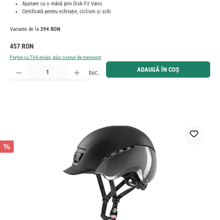
Ajustare cu o mână prin Disk-Fit Vario
Certificată pentru echitație, ciclism și schi
Variante de la
394 RON
Preț obișnuit:
457 RON
Prețuri cu TVA inclus, plus costuri de transport
Cantitate produs: Introduceți cantitatea dorită sau utilizați butoanele pentru a mări sau micșora cant
ADAUGĂ ÎN COȘ
buc.
%