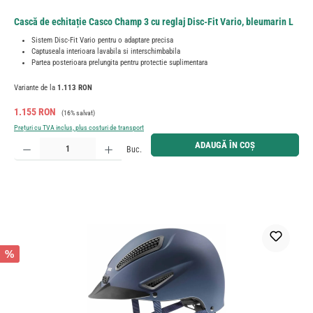
Cască de echitație Casco Champ 3 cu reglaj Disc-Fit Vario, bleumarin L
Sistem Disc-Fit Vario pentru o adaptare precisa
Captuseala interioara lavabila si interschimbabila
Partea posterioara prelungita pentru protectie suplimentara
Variante de la
1.113 RON
Preț de vânzare:
Preț obișnuit:
1.155 RON
(16% salvat)
Prețuri cu TVA inclus, plus costuri de transport
Cantitate produs: Introduceți cantitatea dorită sau utilizați butoanele pentru a mări sau micșora cant
ADAUGĂ ÎN COȘ
Buc.
%