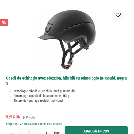
%
Cască de echitație uvex elexxion, hibridă cu tehnologie In-mould, negru
S
Tehnologie hibridă cu cochilie dură și in-mould
Construcție ușoară, de la aproximativ 450 g
Sistem de ventilație reglabil individual
Preț de vânzare:
Preț obișnuit:
525 RON
(48% salvat)
Prețuri cu TVA inclus, plus costuri de transport
Cantitate produs: Introduceți cantitatea dorită sau utilizați butoanele pentru a mări sau micșora cant
ADAUGĂ ÎN COȘ
Buc.