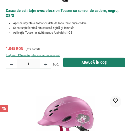
Cască de echitație uvex elexxion Tocsen cu senzor de cădere, negru,
XS/S
Apel de urgență automat cu date de localizare după cădere
Construcție hibridă din carcasă rigidă și inmould
Aplicație Tocsen gratuită pentru Android și iOS
Preț de vânzare:
Preț obișnuit:
1.045 RON
(21% salvat)
Prețuri cu TVA inclus, plus costuri de transport
Cantitate produs: Introduceți cantitatea dorită sau utilizați butoanele pentru a mări sau micșora cant
ADAUGĂ ÎN COȘ
buc.
%