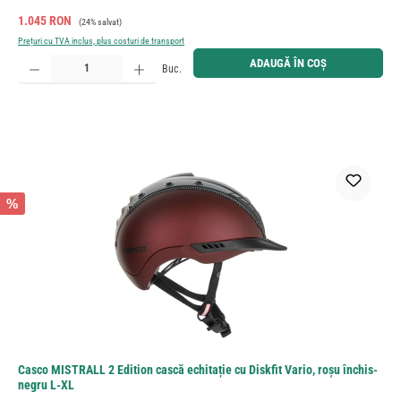
Preț de vânzare:
Preț obișnuit:
1.045 RON
(24% salvat)
Prețuri cu TVA inclus, plus costuri de transport
Cantitate produs: Introduceți cantitatea dorită sau utilizați butoanele pentru a mări sau micșora cant
ADAUGĂ ÎN COȘ
Buc.
%
Casco MISTRALL 2 Edition cască echitație cu Diskfit Vario, roșu închis-
negru L-XL