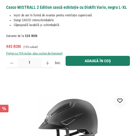
Casco MISTRALL 2 Edition cască echitație cu Diskfit Vario, negru L-XL
Ieșiri de aer în formă de evantai pentru ventilație superioară
Dungi CASCO interschimbabile
Căptușeală lavabilă și schimbabilă
Variante de la
520 RON
Preț de vânzare:
Preț obișnuit:
945 RON
(15% salvat)
Prețuri cu TVA inclus, plus costuri de transport
Cantitate produs: Introduceți cantitatea dorită sau utilizați butoanele pentru a mări sau micșora cant
ADAUGĂ ÎN COȘ
buc.
%