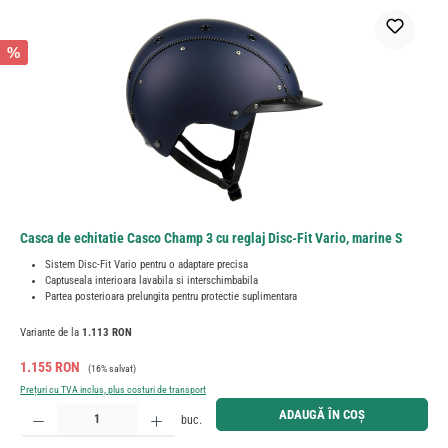
%
Casca de echitatie Casco Champ 3 cu reglaj Disc-Fit Vario, marine S
Sistem Disc-Fit Vario pentru o adaptare precisa
Captuseala interioara lavabila si interschimbabila
Partea posterioara prelungita pentru protectie suplimentara
Variante de la
1.113 RON
Preț de vânzare:
Preț obișnuit:
1.155 RON
(16% salvat)
Prețuri cu TVA inclus, plus costuri de transport
Cantitate produs: Introduceți cantitatea dorită sau utilizați butoanele pentru a mări sau micșora cant
ADAUGĂ ÎN COȘ
buc.