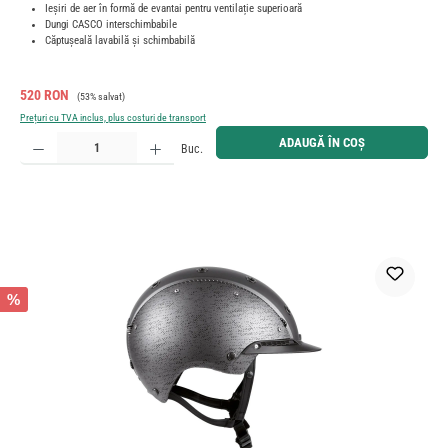
Ieșiri de aer în formă de evantai pentru ventilație superioară
Dungi CASCO interschimbabile
Căptușeală lavabilă și schimbabilă
Preț de vânzare:
Preț obișnuit:
520 RON
(53% salvat)
Prețuri cu TVA inclus, plus costuri de transport
Cantitate produs: Introduceți cantitatea dorită sau utilizați butoanele pentru a mări sau micșora cant
ADAUGĂ ÎN COȘ
Buc.
%