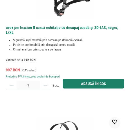
uvex perfexxion II cască echitație cu decupaj coadă și 3D-IAS, negru,
L/XL
Siguranță suplimentară prin carcasa posterioară extinsă
Potrivire confortabilă prin decupajul pentru coadă
Climat mai bun prin structura de fagure
Variante de la
892 RON
Preț de vânzare:
Preț obișnuit:
997 RON
(27% salvat)
Prețuri cu TVA inclus, plus costuri de transport
Cantitate produs: Introduceți cantitatea dorită sau utilizați butoanele pentru a mări sau micșora cant
ADAUGĂ ÎN COȘ
Buc.