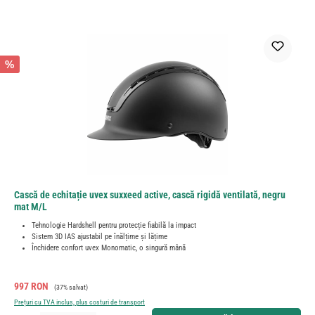
%
Cască de echitație uvex suxxeed active, cască rigidă ventilată, negru
mat M/L
Tehnologie Hardshell pentru protecție fiabilă la impact
Sistem 3D IAS ajustabil pe înălțime și lățime
Închidere confort uvex Monomatic, o singură mână
Preț de vânzare:
Preț obișnuit:
997 RON
(37% salvat)
Prețuri cu TVA inclus, plus costuri de transport
Cantitate produs: Introduceți cantitatea dorită sau utilizați butoanele pentru a mări sau micșora cant