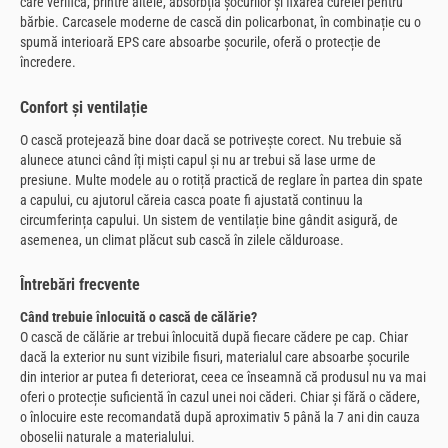
care verifică, printre altele, absorbția șocurilor și fixarea curelei pentru
bărbie. Carcasele moderne de cască din policarbonat, în combinație cu o
spumă interioară EPS care absoarbe șocurile, oferă o protecție de
încredere.
Confort și ventilație
O cască protejează bine doar dacă se potrivește corect. Nu trebuie să
alunece atunci când îți miști capul și nu ar trebui să lase urme de
presiune. Multe modele au o rotiță practică de reglare în partea din spate
a capului, cu ajutorul căreia casca poate fi ajustată continuu la
circumferința capului. Un sistem de ventilație bine gândit asigură, de
asemenea, un climat plăcut sub cască în zilele călduroase.
Întrebări frecvente
Când trebuie înlocuită o cască de călărie?
O cască de călărie ar trebui înlocuită după fiecare cădere pe cap. Chiar
dacă la exterior nu sunt vizibile fisuri, materialul care absoarbe șocurile
din interior ar putea fi deteriorat, ceea ce înseamnă că produsul nu va mai
oferi o protecție suficientă în cazul unei noi căderi. Chiar și fără o cădere,
o înlocuire este recomandată după aproximativ 5 până la 7 ani din cauza
oboselii naturale a materialului.