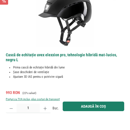
%
Cască de echitație uvex elexxion pro, tehnologie hibridă mat-lucios,
negru L
Prima cască de echitație hibridă din lume
Șase deschideri de ventilație
Ajustare 3D IAS pentru o potrivire sigură
Preț de vânzare:
Preț obișnuit:
993 RON
(22% salvat)
Prețuri cu TVA inclus, plus costuri de transport
Cantitate produs: Introduceți cantitatea dorită sau utilizați butoanele pentru a mări sau micșora cant
ADAUGĂ ÎN COȘ
Buc.