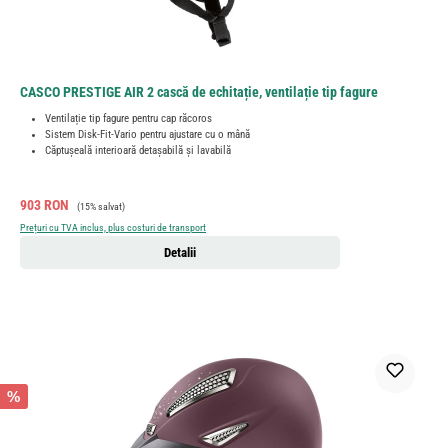
CASCO PRESTIGE AIR 2 cască de echitație, ventilație tip fagure
Ventilație tip fagure pentru cap răcoros
Sistem Disk-Fit-Vario pentru ajustare cu o mână
Căptușeală interioară detașabilă și lavabilă
Preț de vânzare:
Preț obișnuit:
903 RON
(15% salvat)
Prețuri cu TVA inclus, plus costuri de transport
Detalii
%