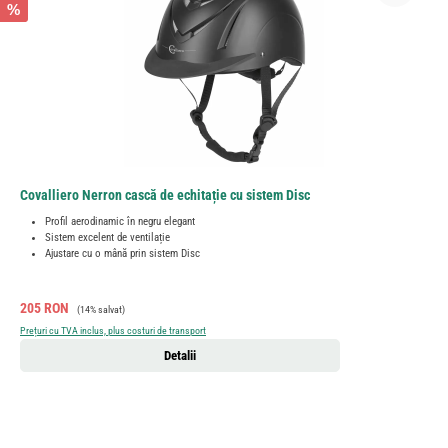
%
Covalliero Nerron cască de echitație cu sistem Disc
Profil aerodinamic în negru elegant
Sistem excelent de ventilație
Ajustare cu o mână prin sistem Disc
Preț de vânzare:
Preț obișnuit:
205 RON
(14% salvat)
Prețuri cu TVA inclus, plus costuri de transport
Detalii