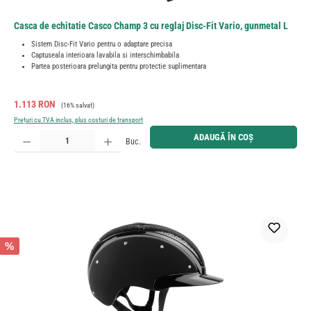
Casca de echitatie Casco Champ 3 cu reglaj Disc-Fit Vario, gunmetal L
Sistem Disc-Fit Vario pentru o adaptare precisa
Captuseala interioara lavabila si interschimbabila
Partea posterioara prelungita pentru protectie suplimentara
Preț de vânzare:
Preț obișnuit:
1.113 RON
(16% salvat)
Prețuri cu TVA inclus, plus costuri de transport
Cantitate produs: Introduceți cantitatea dorită sau utilizați butoanele pentru a mări sau micșora cant
ADAUGĂ ÎN COȘ
Buc.
%