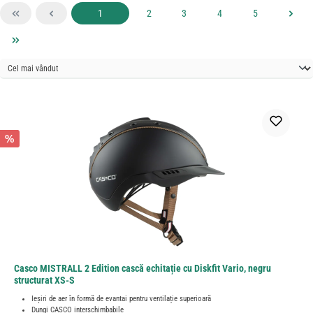
Pagina
Pagina
Pagina
Pagina
Pagina
1
2
3
4
5
%
Casco MISTRALL 2 Edition cască echitație cu Diskfit Vario, negru
structurat XS-S
Ieșiri de aer în formă de evantai pentru ventilație superioară
Dungi CASCO interschimbabile