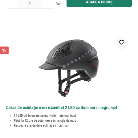
ADAUGĂ ÎN COȘ
Buc.
%
Cască de echitație uvex exxential 2 LED cu iluminare, negru mat
31 LED-uri integrate pentru vizibilitate mai bună
Până la 12 ore de autonomie în funcție de mod
Respectă standardele echitație și ciclism