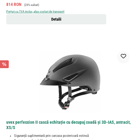
Preț de vânzare:
Preț obișnuit:
814 RON
(23% salvat)
Prețuri cu TVA inclus, plus costuri de transport
Detalii
%
uvex perfexxion II cască echitație cu decupaj coadă și 3D-IAS, antracit,
XS/S
Siguranță suplimentară prin carcasa posterioară extinsă