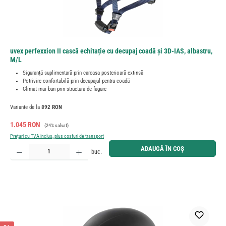
uvex perfexxion II cască echitație cu decupaj coadă și 3D-IAS, albastru,
M/L
Siguranță suplimentară prin carcasa posterioară extinsă
Potrivire confortabilă prin decupajul pentru coadă
Climat mai bun prin structura de fagure
Variante de la
892 RON
Preț de vânzare:
Preț obișnuit:
1.045 RON
(24% salvat)
Prețuri cu TVA inclus, plus costuri de transport
Cantitate produs: Introduceți cantitatea dorită sau utilizați butoanele pentru a mări sau micșora cant
ADAUGĂ ÎN COȘ
buc.