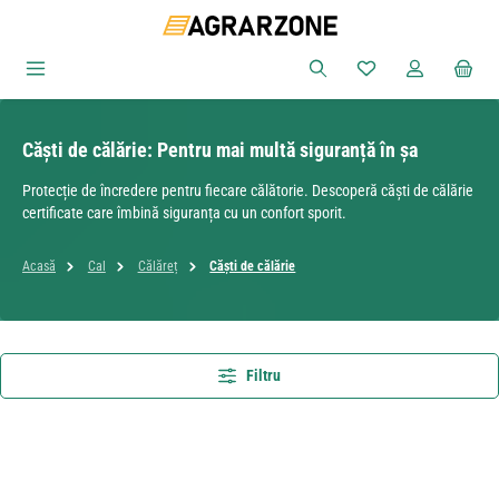
Sari la conținutul principal
Aveți 0 articole din
Căști de călărie: Pentru mai multă siguranță în șa
Protecție de încredere pentru fiecare călătorie. Descoperă căști de călărie
certificate care îmbină siguranța cu un confort sporit.
Acasă
Cal
Călăreț
Căști de călărie
Filtru