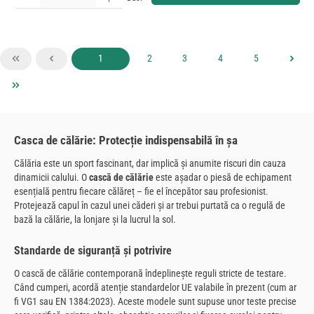
Pagina
Pagina
Pagina
Pagina
Pagina
1
2
3
4
5
Casca de călărie: Protecție indispensabilă în șa
Călăria este un sport fascinant, dar implică și anumite riscuri din cauza
dinamicii calului. O
cască de călărie
este așadar o piesă de echipament
esențială pentru fiecare călăreț – fie el începător sau profesionist.
Protejează capul în cazul unei căderi și ar trebui purtată ca o regulă de
bază la călărie, la lonjare și la lucrul la sol.
Standarde de siguranță și potrivire
O cască de călărie contemporană îndeplinește reguli stricte de testare.
Când cumperi, acordă atenție standardelor UE valabile în prezent (cum ar
fi VG1 sau EN 1384:2023). Aceste modele sunt supuse unor teste precise