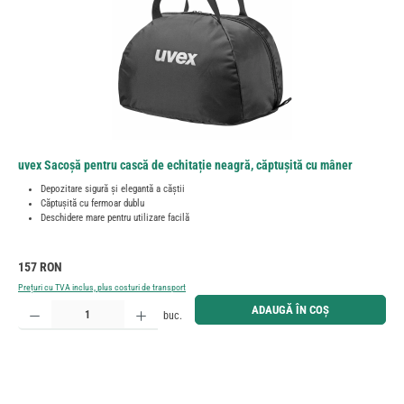
uvex Sacoșă pentru cască de echitație neagră, căptușită cu mâner
Depozitare sigură și elegantă a căștii
Căptușită cu fermoar dublu
Deschidere mare pentru utilizare facilă
Preț obișnuit:
157 RON
Prețuri cu TVA inclus, plus costuri de transport
Cantitate produs: Introduceți cantitatea dorită sau utilizați butoanele pentru a mări sau micșora cant
ADAUGĂ ÎN COȘ
buc.