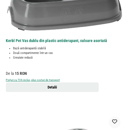
Kerbl Pet Vas dublu din plastic antiderapant, culoare asortată
Bază antiderapantă stabilă
Două compartimente într-un vas
Greutate redusă
Preț obișnuit:
De la
15 RON
Prețuri cu TVA inclus, plus costuri de transport
Detalii