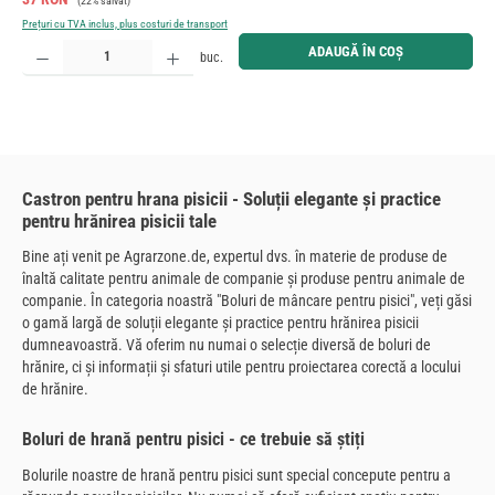
(22% salvat)
Prețuri cu TVA inclus, plus costuri de transport
Cantitate produs: Introduceți cantitatea dorită sau utilizați butoanele pentru a mări sau micșora cant
ADAUGĂ ÎN COȘ
buc.
Castron pentru hrana pisicii - Soluții elegante și practice
pentru hrănirea pisicii tale
Bine ați venit pe Agrarzone.de, expertul dvs. în materie de produse de
înaltă calitate pentru animale de companie și produse pentru animale de
companie. În categoria noastră "Boluri de mâncare pentru pisici", veți găsi
o gamă largă de soluții elegante și practice pentru hrănirea pisicii
dumneavoastră. Vă oferim nu numai o selecție diversă de boluri de
hrănire, ci și informații și sfaturi utile pentru proiectarea corectă a locului
de hrănire.
Boluri de hrană pentru pisici - ce trebuie să știți
Bolurile noastre de hrană pentru pisici sunt special concepute pentru a