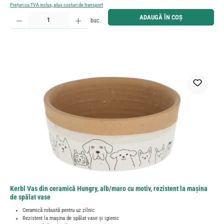
Prețuri cu TVA inclus, plus costuri de transport
Cantitate produs: Introduceți cantitatea dorită sau utilizați butoanele pentru a mări sau micșora cant
ADAUGĂ ÎN COȘ
buc.
Kerbl Vas din ceramică Hungry, alb/maro cu motiv, rezistent la maşina
de spălat vase
Ceramică robustă pentru uz zilnic
Rezistent la maşina de spălat vase şi igienic