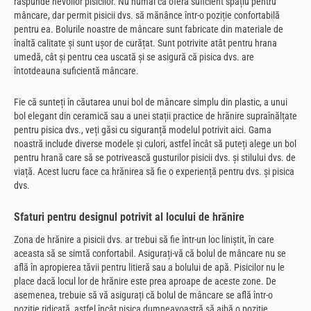
răspunde nevoilor pisicilor. Nu numai că oferă suficient spațiu pentru
mâncare, dar permit pisicii dvs. să mănânce într-o poziție confortabilă
pentru ea. Bolurile noastre de mâncare sunt fabricate din materiale de
înaltă calitate și sunt ușor de curățat. Sunt potrivite atât pentru hrana
umedă, cât și pentru cea uscată și se asigură că pisica dvs. are
întotdeauna suficientă mâncare.
Fie că sunteți în căutarea unui bol de mâncare simplu din plastic, a unui
bol elegant din ceramică sau a unei stații practice de hrănire supraînălțate
pentru pisica dvs., veți găsi cu siguranță modelul potrivit aici. Gama
noastră include diverse modele și culori, astfel încât să puteți alege un bol
pentru hrană care să se potrivească gusturilor pisicii dvs. și stilului dvs. de
viață. Acest lucru face ca hrănirea să fie o experiență pentru dvs. și pisica
dvs.
Sfaturi pentru designul potrivit al locului de hrănire
Zona de hrănire a pisicii dvs. ar trebui să fie într-un loc liniștit, în care
aceasta să se simtă confortabil. Asigurați-vă că bolul de mâncare nu se
află în apropierea tăvii pentru litieră sau a bolului de apă. Pisicilor nu le
place dacă locul lor de hrănire este prea aproape de aceste zone. De
asemenea, trebuie să vă asigurați că bolul de mâncare se află într-o
poziție ridicată, astfel încât pisica dumneavoastră să aibă o poziție