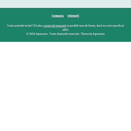
Compania
Informații
Toate prețurile includ TVA plus
costuri de transport
și posibile taxe de livrare, dacă nu este specificat
altfel.
© 2026 Agrarzone - Toate drepturile rezervate. Theme by Agrarzone