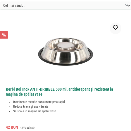
%
Kerbl Bol Inox ANTI-DRIBBLE 500 ml, antiderapant și rezistent la
maşina de spălat vase
Încetinește mesele consumate prea rapid
Reduce hrana și apa vărsate
Se spală în maşina de spălat vase
Preț de vânzare:
Preț obișnuit:
42 RON
(34% salvat)