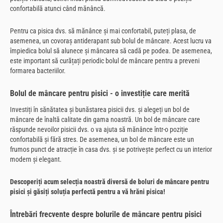
confortabilă atunci când mănâncă.
Pentru ca pisica dvs. să mănânce și mai confortabil, puteți plasa, de
asemenea, un covoraș antiderapant sub bolul de mâncare. Acest lucru va
împiedica bolul să alunece și mâncarea să cadă pe podea. De asemenea,
este important să curățați periodic bolul de mâncare pentru a preveni
formarea bacteriilor.
Bolul de mâncare pentru pisici - o investiție care merită
Investiți în sănătatea și bunăstarea pisicii dvs. și alegeți un bol de
mâncare de înaltă calitate din gama noastră. Un bol de mâncare care
răspunde nevoilor pisicii dvs. o va ajuta să mănânce într-o poziție
confortabilă și fără stres. De asemenea, un bol de mâncare este un
frumos punct de atracție în casa dvs. și se potrivește perfect cu un interior
modern și elegant.
Descoperiți acum selecția noastră diversă de boluri de mâncare pentru
pisici și găsiți soluția perfectă pentru a vă hrăni pisica!
Întrebări frecvente despre bolurile de mâncare pentru pisici