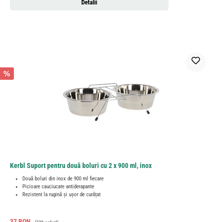
Detalii
%
Kerbl Suport pentru două boluri cu 2 x 900 ml, inox
Două boluri din inox de 900 ml fiecare
Picioare cauciucate antiderapante
Rezistent la rugină și ușor de curățat
Preț de vânzare:
Preț obișnuit:
37 RON