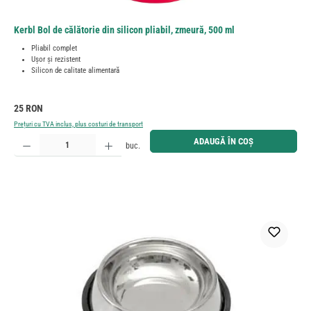
Kerbl Bol de călătorie din silicon pliabil, zmeură, 500 ml
Pliabil complet
Ușor și rezistent
Silicon de calitate alimentară
Preț obișnuit:
25 RON
Prețuri cu TVA inclus, plus costuri de transport
Cantitate produs: Introduceți cantitatea dorită sau utilizați butoanele pentru a mări sau micșora cant
ADAUGĂ ÎN COȘ
buc.