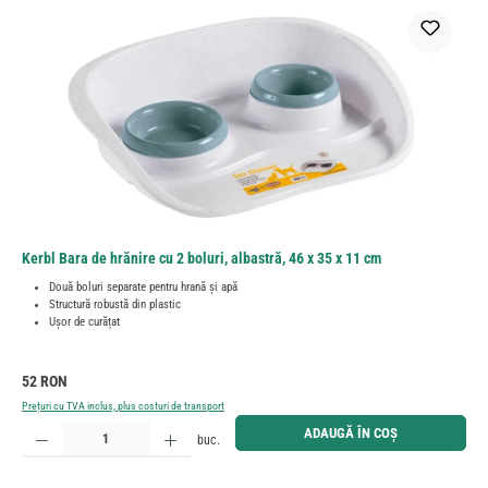
Kerbl Bara de hrănire cu 2 boluri, albastră, 46 x 35 x 11 cm
Două boluri separate pentru hrană și apă
Structură robustă din plastic
Ușor de curățat
Preț obișnuit:
52 RON
Prețuri cu TVA inclus, plus costuri de transport
Cantitate produs: Introduceți cantitatea dorită sau utilizați butoanele pentru a mări sau micșora cant
ADAUGĂ ÎN COȘ
buc.