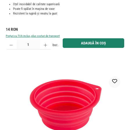
Oțel inoxidabil de calitate superioară
Poate fi spălat în mașina de vase
Rezistent la rugină și neutru la gust
Preț obișnuit:
14 RON
Prețuri cu TVA inclus, plus costuri de transport
Cantitate produs: Introduceți cantitatea dorită sau utilizați butoanele pentru a mări sau micșora cant
ADAUGĂ ÎN COȘ
buc.