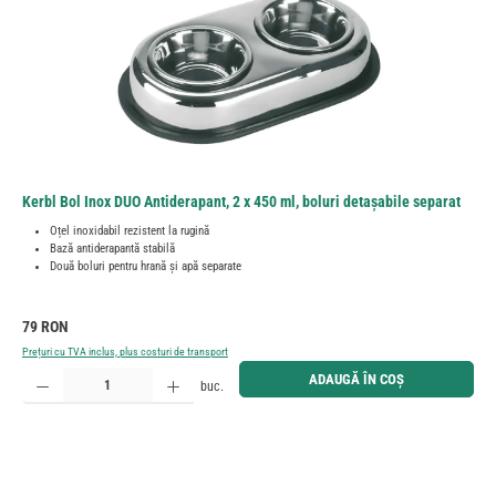
Kerbl Bol Inox DUO Antiderapant, 2 x 450 ml, boluri detașabile separat
Oțel inoxidabil rezistent la rugină
Bază antiderapantă stabilă
Două boluri pentru hrană și apă separate
Preț obișnuit:
79 RON
Prețuri cu TVA inclus, plus costuri de transport
Cantitate produs: Introduceți cantitatea dorită sau utilizați butoanele pentru a mări sau micșora cant
ADAUGĂ ÎN COȘ
buc.