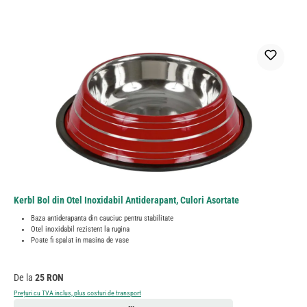
Kerbl Bol din Otel Inoxidabil Antiderapant, Culori Asortate
Baza antiderapanta din cauciuc pentru stabilitate
Otel inoxidabil rezistent la rugina
Poate fi spalat in masina de vase
Preț obișnuit:
De la
25 RON
Prețuri cu TVA inclus, plus costuri de transport