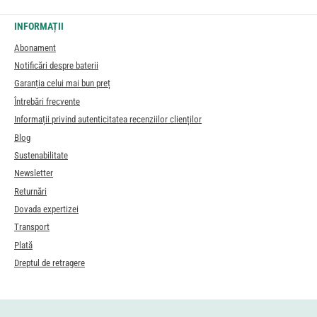
INFORMAȚII
Abonament
Notificări despre baterii
Garanția celui mai bun preț
Întrebări frecvente
Informații privind autenticitatea recenziilor clienților
Blog
Sustenabilitate
Newsletter
Returnări
Dovada expertizei
Transport
Plată
Dreptul de retragere