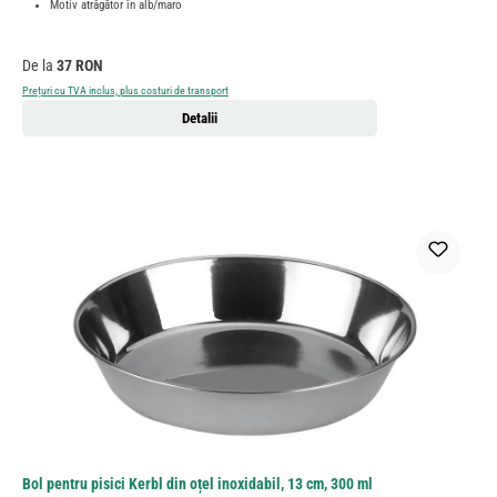
Motiv atrăgător în alb/maro
Preț obișnuit:
De la
37 RON
Prețuri cu TVA inclus, plus costuri de transport
Detalii
Bol pentru pisici Kerbl din oțel inoxidabil, 13 cm, 300 ml