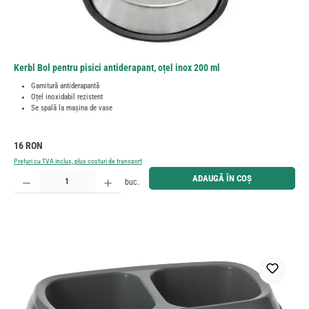
Kerbl Bol pentru pisici antiderapant, oțel inox 200 ml
Garnitură antiderapantă
Oțel inoxidabil rezistent
Se spală la maşina de vase
Preț obișnuit:
16 RON
Prețuri cu TVA inclus, plus costuri de transport
Cantitate produs: Introduceți cantitatea dorită sau utilizați butoanele pentru a mări sau micșora cant
ADAUGĂ ÎN COȘ
buc.