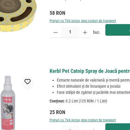
Preț obișnuit:
58 RON
Prețuri cu TVA inclus, plus costuri de transport
Cantitate produs: Introduceți cantitatea dorită sau
buc.
Kerbl Pet Catnip Spray de Joacă pentr
Extracte naturale de valeriană și mentă pentru
Efect stimulant și de încurajare a jocului
Face stâlpii de zgâriat și jucăriile mai atractiv
Conținut:
0.2 Litri
(125 RON / 1 Litri)
Preț obișnuit:
25 RON
Prețuri cu TVA inclus, plus costuri de transport
Cantitate produs: Introduceți cantitatea dorită sau