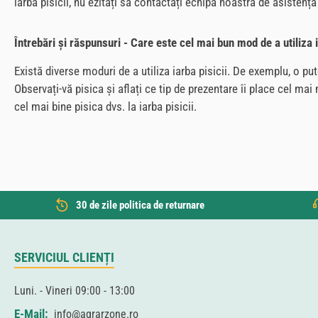
iarba pisicii, nu ezitați să contactați echipa noastră de asistență 
Întrebări și răspunsuri - Care este cel mai bun mod de a utiliza i
Există diverse moduri de a utiliza iarba pisicii. De exemplu, o put
Observați-vă pisica și aflați ce tip de prezentare îi place cel ma
cel mai bine pisica dvs. la iarba pisicii.
30 de zile politica de returnare
SERVICIUL CLIENȚI
Luni. - Vineri 09:00 - 13:00
E-Mail:
info@agrarzone.ro