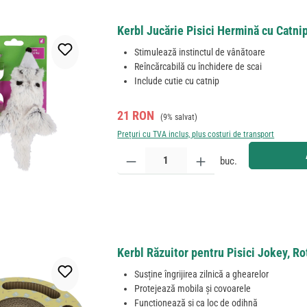
Kerbl Jucărie Pisici Hermină cu Catni
Stimulează instinctul de vânătoare
Reîncărcabilă cu închidere de scai
Include cutie cu catnip
Preț de vânzare:
Preț obișnuit:
21 RON
(9% salvat)
Prețuri cu TVA inclus, plus costuri de transport
Cantitate produs: Introduceți cantitatea dorită sau
buc.
Kerbl Răzuitor pentru Pisici Jokey, R
Susține îngrijirea zilnică a ghearelor
Protejează mobila și covoarele
Funcționează și ca loc de odihnă