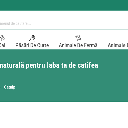
Cal
Păsări De Curte
Animale De Fermă
Animale 
naturală pentru laba ta de catifea
Catnip