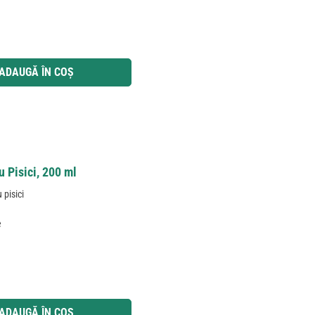
 utilizați butoanele pentru a mări sau micșora cantitatea.
ADAUGĂ ÎN COȘ
u Pisici, 200 ml
 pisici
e
 utilizați butoanele pentru a mări sau micșora cantitatea.
ADAUGĂ ÎN COȘ