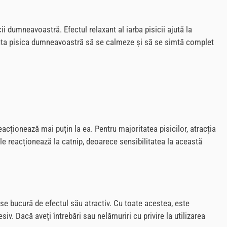
cii dumneavoastră. Efectul relaxant al iarba pisicii ajută la
 ajuta pisica dumneavoastră să se calmeze și să se simtă complet
reacționează mai puțin la ea. Pentru majoritatea pisicilor, atracția
le reacționează la catnip, deoarece sensibilitatea la această
și se bucură de efectul său atractiv. Cu toate acestea, este
v. Dacă aveți întrebări sau nelămuriri cu privire la utilizarea