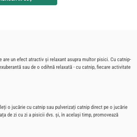
e are un efect atractiv și relaxant asupra multor pisici. Cu catnip-
 exuberantă sau de o odihnă relaxată - cu catnip, fiecare activitate
ți o jucărie cu catnip sau pulverizați catnip direct pe o jucărie
iața de zi cu zi a pisicii dvs. și, în același timp, promovează