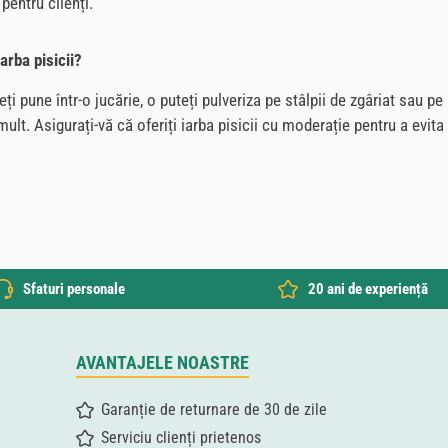
pentru clienți.
arba pisicii?
eți pune într-o jucărie, o puteți pulveriza pe stâlpii de zgâriat sau pe
i mult. Asigurați-vă că oferiți iarba pisicii cu moderație pentru a evi
Sfaturi personale
20 ani de experiență
AVANTAJELE NOASTRE
Garanție de returnare de 30 de zile
Serviciu clienți prietenos