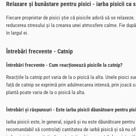
Relaxare și bunăstare pentru pisici - iarba pisicii ca
Fiecare proprietar de pisici știe că pisicile adoră să se relaxeze. 
reducerea stresului și la crearea unei atmosfere calme. Fie după
în largul ei.
Întrebări frecvente - Catnip
Întrebări frecvente - Cum reacționează pisicile la catnip?
Reacțiile la catnip pot varia de la o pisică la alta. Unele pisici s
față de catnip se exprimă prin adulmecarea intensă, prin joacă sa
plantă poate varia de la o pisică la alta.
Întrebări și răspunsuri - Este iarba pisicii dăunătoare pentru pis
Iarba pisicii este, în general, sigură și nu este dăunătoare pentru
recomandabil să controlați cantitatea de iarbă pisică și să nu of