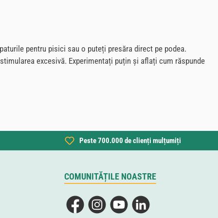
 paturile pentru pisici sau o puteți presăra direct pe podea.
ta stimularea excesivă. Experimentați puțin și aflați cum răspunde
Peste 700.000 de clienți mulțumiți
COMUNITĂȚILE NOASTRE
Facebook
Instagram
YouTube
LinkedIn