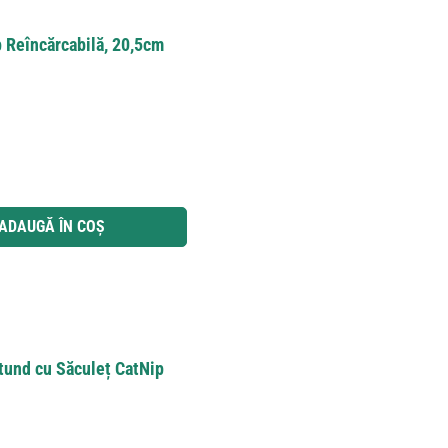
p Reîncărcabilă, 20,5cm
 utilizați butoanele pentru a mări sau micșora cantitatea.
ADAUGĂ ÎN COȘ
otund cu Săculeț CatNip