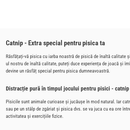
Catnip - Extra special pentru pisica ta
Răsfățați-vă pisica cu iarba noastră de pisică de înaltă calitate ș
ul nostru de înaltă calitate, puteți duce experiența de joacă și îm
devine un răsfăț special pentru pisica dumneavoastră.
Distracție pură în timpul jocului pentru pisici - catni
Pisicile sunt animale curioase și jucăușe în mod natural. Iar catn
sau pe un stâlp de zgâriat și pisica dvs. se va juca cu ea ore întreg
activitatea și exercițiile fizice.