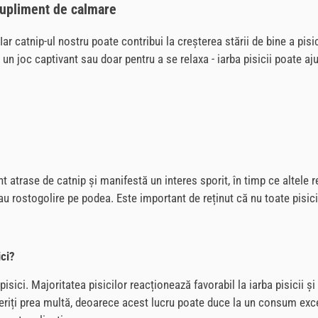
 supliment de calmare
Iar catnip-ul nostru poate contribui la creșterea stării de bine a pisi
 un joc captivant sau doar pentru a se relaxa - iarba pisicii poate
unt atrase de catnip și manifestă un interes sporit, în timp ce altele 
u rostogolire pe podea. Este important de reținut că nu toate pisici
ici?
 pisici. Majoritatea pisicilor reacționează favorabil la iarba pisicii 
eriți prea multă, deoarece acest lucru poate duce la un consum excesi