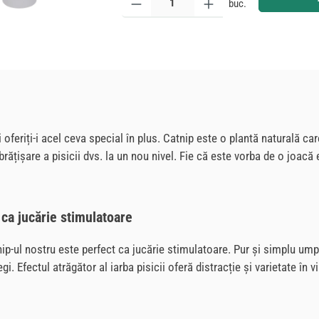
buc.
i oferiți-i acel ceva special în plus. Catnip este o plantă naturală car
brățișare a pisicii dvs. la un nou nivel. Fie că este vorba de o joacă
p ca jucărie stimulatoare
ip-ul nostru este perfect ca jucărie stimulatoare. Pur și simplu umple
i. Efectul atrăgător al iarba pisicii oferă distracție și varietate în v