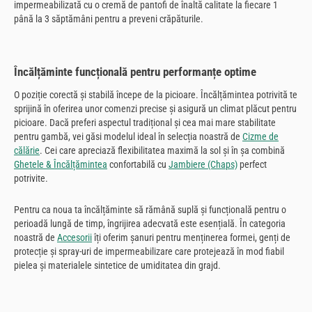
impermeabilizată cu o cremă de pantofi de înaltă calitate la fiecare 1
până la 3 săptămâni pentru a preveni crăpăturile.
Încălțăminte funcțională pentru performanțe optime
O poziție corectă și stabilă începe de la picioare. Încălțămintea potrivită te
sprijină în oferirea unor comenzi precise și asigură un climat plăcut pentru
picioare. Dacă preferi aspectul tradițional și cea mai mare stabilitate
pentru gambă, vei găsi modelul ideal în selecția noastră de
Cizme de
călărie
. Cei care apreciază flexibilitatea maximă la sol și în șa combină
Ghetele & Încălțămintea
confortabilă cu
Jambiere (Chaps)
perfect
potrivite.
Pentru ca noua ta încălțăminte să rămână suplă și funcțională pentru o
perioadă lungă de timp, îngrijirea adecvată este esențială. În categoria
noastră de
Accesorii
îți oferim șanuri pentru menținerea formei, genți de
protecție și spray-uri de impermeabilizare care protejează în mod fiabil
pielea și materialele sintetice de umiditatea din grajd.