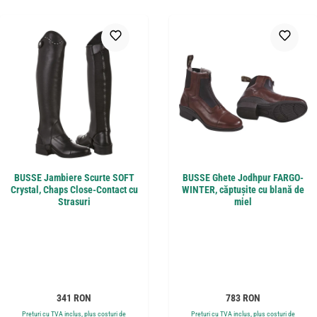
BUSSE Jambiere Scurte SOFT
BUSSE Ghete Jodhpur FARGO-
Crystal, Chaps Close-Contact cu
WINTER, căptușite cu blană de
Strasuri
miel
Preț obișnuit:
Preț obișnuit:
341 RON
783 RON
Prețuri cu TVA inclus, plus costuri de
Prețuri cu TVA inclus, plus costuri de