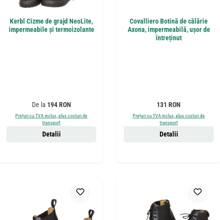
Kerbl Cizme de grajd NeoLite,
Covalliero Botină de călărie
impermeabile și termoizolante
Axona, impermeabilă, ușor de
întreținut
Preț obișnuit:
Preț obișnuit:
De la
194 RON
131 RON
Prețuri cu TVA inclus, plus costuri de
Prețuri cu TVA inclus, plus costuri de
transport
transport
Detalii
Detalii