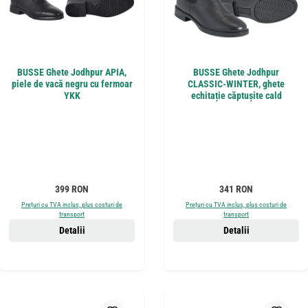
BUSSE Ghete Jodhpur APIA,
BUSSE Ghete Jodhpur
piele de vacă negru cu fermoar
CLASSIC-WINTER, ghete
YKK
echitație căptușite cald
Preț obișnuit:
Preț obișnuit:
399 RON
341 RON
Prețuri cu TVA inclus, plus costuri de
Prețuri cu TVA inclus, plus costuri de
transport
transport
Detalii
Detalii