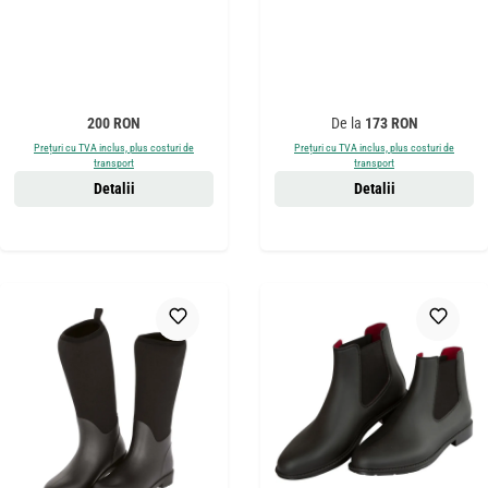
Preț obișnuit:
Preț obișnuit:
200 RON
De la
173 RON
Prețuri cu TVA inclus, plus costuri de
Prețuri cu TVA inclus, plus costuri de
transport
transport
Detalii
Detalii