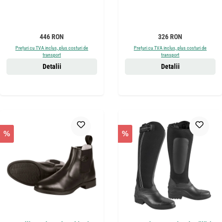
Preț obișnuit:
Preț obișnuit:
446 RON
326 RON
Prețuri cu TVA inclus, plus costuri de
Prețuri cu TVA inclus, plus costuri de
transport
transport
Detalii
Detalii
%
%