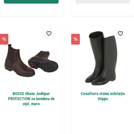
%
%
BUSSE Ghete Jodhpur
Covalliero cizme echitație
PROTECTION cu bombeu de
Hippo
oțel, maro