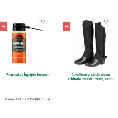
%
%
Pharmakas Îngrijire fermoar
Covalliero protecții cizme
echitație ClassicStretch, negru
Conținut:
0.05 Litri
(1.120 RON / 1 Litri)