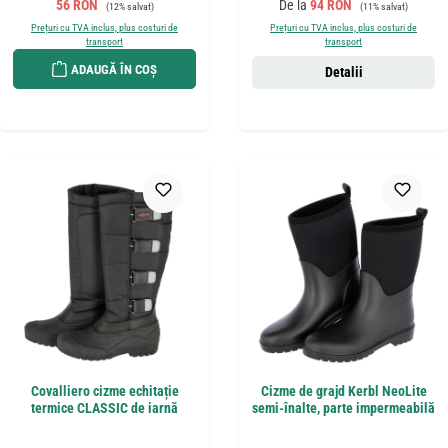
Preț de vânzare:
Preț obișnuit:
Preț de vânzare:
Preț obișnuit:
56 RON
De la
94 RON
(12% salvat)
(11% salvat)
Prețuri cu TVA inclus, plus costuri de
Prețuri cu TVA inclus, plus costuri de
transport
transport
ADAUGĂ ÎN COȘ
Detalii
Covalliero cizme echitație
Cizme de grajd Kerbl NeoLite
termice CLASSIC de iarnă
semi-înalte, parte impermeabilă