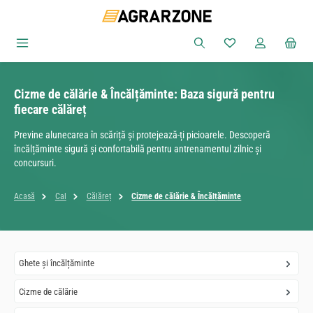
Sari la conținutul principal
Aveți 0 articole din
Cizme de călărie & Încălțăminte: Baza sigură pentru
fiecare călăreț
Previne alunecarea în scăriță și protejează-ți picioarele. Descoperă
încălțăminte sigură și confortabilă pentru antrenamentul zilnic și
concursuri.
Acasă
Cal
Călăreț
Cizme de călărie & Încălțăminte
Ghete și încălțăminte
Cizme de călărie