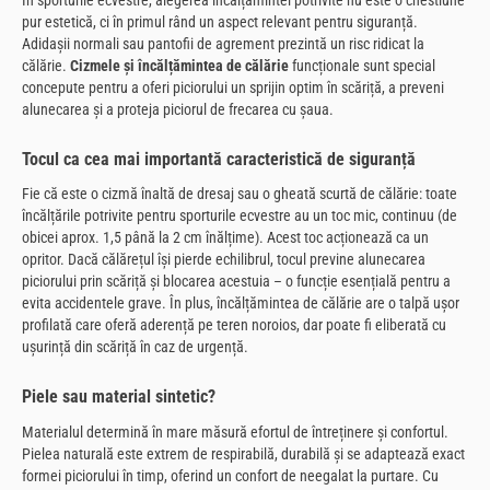
pur estetică, ci în primul rând un aspect relevant pentru siguranță.
Adidașii normali sau pantofii de agrement prezintă un risc ridicat la
călărie.
Cizmele și încălțămintea de călărie
funcționale sunt special
concepute pentru a oferi piciorului un sprijin optim în scăriță, a preveni
alunecarea și a proteja piciorul de frecarea cu șaua.
Tocul ca cea mai importantă caracteristică de siguranță
Fie că este o cizmă înaltă de dresaj sau o gheată scurtă de călărie: toate
încălțările potrivite pentru sporturile ecvestre au un toc mic, continuu (de
obicei aprox. 1,5 până la 2 cm înălțime). Acest toc acționează ca un
opritor. Dacă călărețul își pierde echilibrul, tocul previne alunecarea
piciorului prin scăriță și blocarea acestuia – o funcție esențială pentru a
evita accidentele grave. În plus, încălțămintea de călărie are o talpă ușor
profilată care oferă aderență pe teren noroios, dar poate fi eliberată cu
ușurință din scăriță în caz de urgență.
Piele sau material sintetic?
Materialul determină în mare măsură efortul de întreținere și confortul.
Pielea naturală este extrem de respirabilă, durabilă și se adaptează exact
formei piciorului în timp, oferind un confort de neegalat la purtare. Cu