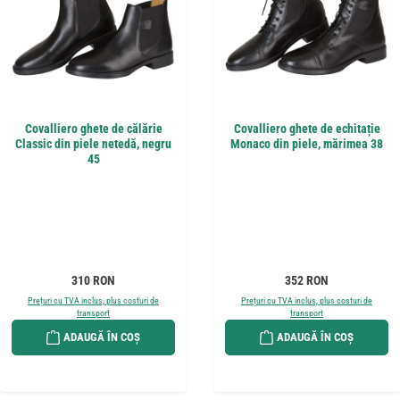
Covalliero ghete de călărie
Covalliero ghete de echitație
Classic din piele netedă, negru
Monaco din piele, mărimea 38
45
Preț obișnuit:
Preț obișnuit:
310 RON
352 RON
Prețuri cu TVA inclus, plus costuri de
Prețuri cu TVA inclus, plus costuri de
transport
transport
ADAUGĂ ÎN COȘ
ADAUGĂ ÎN COȘ