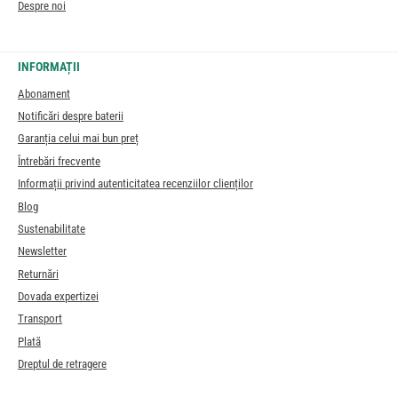
Despre noi
INFORMAȚII
Abonament
Notificări despre baterii
Garanția celui mai bun preț
Întrebări frecvente
Informații privind autenticitatea recenziilor clienților
Blog
Sustenabilitate
Newsletter
Returnări
Dovada expertizei
Transport
Plată
Dreptul de retragere