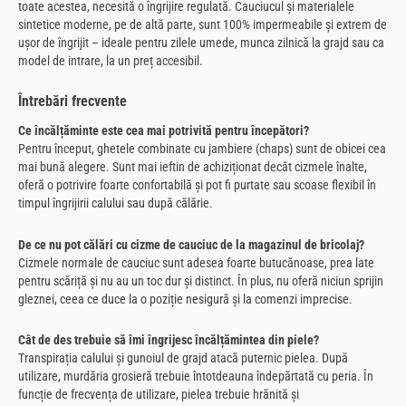
toate acestea, necesită o îngrijire regulată. Cauciucul și materialele
sintetice moderne, pe de altă parte, sunt 100% impermeabile și extrem de
ușor de îngrijit – ideale pentru zilele umede, munca zilnică la grajd sau ca
model de intrare, la un preț accesibil.
Întrebări frecvente
Ce încălțăminte este cea mai potrivită pentru începători?
Pentru început, ghetele combinate cu jambiere (chaps) sunt de obicei cea
mai bună alegere. Sunt mai ieftin de achiziționat decât cizmele înalte,
oferă o potrivire foarte confortabilă și pot fi purtate sau scoase flexibil în
timpul îngrijirii calului sau după călărie.
De ce nu pot călări cu cizme de cauciuc de la magazinul de bricolaj?
Cizmele normale de cauciuc sunt adesea foarte butucănoase, prea late
pentru scăriță și nu au un toc dur și distinct. În plus, nu oferă niciun sprijin
gleznei, ceea ce duce la o poziție nesigură și la comenzi imprecise.
Cât de des trebuie să îmi îngrijesc încălțămintea din piele?
Transpirația calului și gunoiul de grajd atacă puternic pielea. După
utilizare, murdăria grosieră trebuie întotdeauna îndepărtată cu peria. În
funcție de frecvența de utilizare, pielea trebuie hrănită și