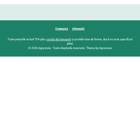
Compania
Informații
Toate prețurile includ TVA plus
costuri de transport
și posibile taxe de livrare, dacă nu este specificat
altfel.
© 2026 Agrarzone - Toate drepturile rezervate. Theme by Agrarzone