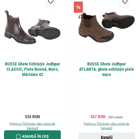
%
BUSSE Ghete Echitație Jodhpur
BUSSE Ghete Jodhpur
CLASSIC, Piele Bovină, Maro,
ATLANTA, ghete echitație piele
Mărimea 42
maro
Preț obișnuit:
Preț de vânzare:
Preț obișnuit:
326 RON
367 RON
(30% salvat)
Prețuri cu TVA inclus, plus costuri de
Prețuri cu TVA inclus, plus costuri de
transport
transport
ADAUGĂ ÎN COȘ
Detalii