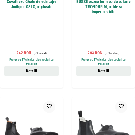
Covalliero Ghete de echitație
BUSSE cizme termice de călărie
Jodhpur OSLO, căptușite
TRONDHEIM, calde și
impermeabile
Preț de vânzare:
Preț obișnuit:
Preț de vânzare:
Preț obișnuit:
242 RON
263 RON
(8% salvat)
(37% salvat)
Prețuri cu TVA inclus, plus costuri de
Prețuri cu TVA inclus, plus costuri de
transport
transport
Detalii
Detalii