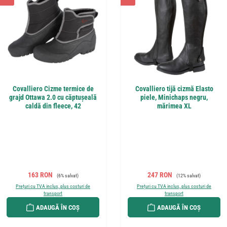
Covalliero Cizme termice de
Covalliero tijă cizmă Elasto
grajd Ottawa 2.0 cu căptușeală
piele, Minichaps negru,
caldă din fleece, 42
mărimea XL
Preț de vânzare:
Preț obișnuit:
Preț de vânzare:
Preț obișnuit:
163 RON
247 RON
(6% salvat)
(12% salvat)
Prețuri cu TVA inclus, plus costuri de
Prețuri cu TVA inclus, plus costuri de
transport
transport
ADAUGĂ ÎN COȘ
ADAUGĂ ÎN COȘ