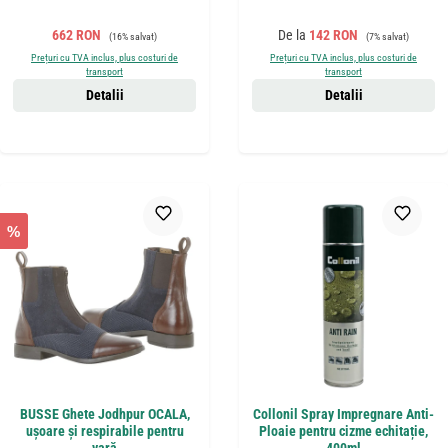
Preț de vânzare:
Preț obișnuit:
Preț de vânzare:
Preț obișnuit:
662 RON
De la
142 RON
(16% salvat)
(7% salvat)
Prețuri cu TVA inclus, plus costuri de
Prețuri cu TVA inclus, plus costuri de
transport
transport
Detalii
Detalii
%
BUSSE Ghete Jodhpur OCALA,
Collonil Spray Impregnare Anti-
ușoare și respirabile pentru
Ploaie pentru cizme echitație,