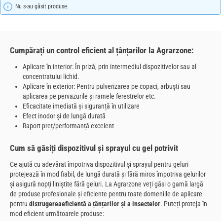
Nu s-au găsit produse.
Cumpărați un control eficient al țânțarilor la Agrarzone:
Aplicare în interior: În priză, prin intermediul dispozitivelor sau al
concentratului lichid.
Aplicare în exterior: Pentru pulverizarea pe copaci, arbuști sau
aplicarea pe pervazurile și ramele ferestrelor etc.
Eficacitate imediată și siguranță în utilizare
Efect inodor și de lungă durată
Raport preț/performanță excelent
Cum să găsiți dispozitivul și sprayul cu gel potrivit
Ce ajută cu adevărat împotriva dispozitivul și sprayul pentru geluri
protejează în mod fiabil, de lungă durată și fără miros împotriva gelurilor
și asigură nopți liniștite fără geluri. La Agrarzone veți găsi o gamă largă
de produse profesionale și eficiente pentru toate domeniile de aplicare
pentru
distrugerea
eficientă a țânțarilor și a insectelor
. Puteți proteja în
mod eficient următoarele produse: