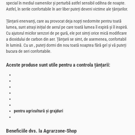
special în mediul oamenilor și perturbă astfel sensibil odihna de noapte.
Astfel, în serile confortabile în aer liber puteți deveni victime ale țânțarilor.
Țânțarii enervanți, care au provocat deja nopți nedormite pentru toată
lumea, sunt atrași inițial de aerul pe care toată lumea îl expiră și îl inspiră.
Cu ajutorul micilor senzori de pe gură, ele pot simți orice mică modificare
a dioxidului de carbon din aer. Țânțarii se simt, de asemenea, confortabil
în lumină. Cu un
, puteți dormi din nou toată noaptea fără gel și vă puteți
bucura de seri confortabile.
Aceste produse sunt utile pentru a controla țânțarii:
pentru agricultură și grajduri
Beneficiile dvs. la Agrarzone-Shop