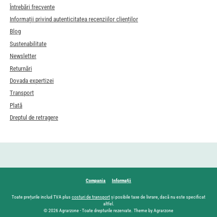
Întrebări frecvente
Informații privind autenticitatea recenziilor clienților
Blog
Sustenabilitate
Newsletter
Returnări
Dovada expertizei
Transport
Plată
Dreptul de retragere
Compania
Informații
Toate prețurile includ TVA plus
costuri de transport
și posibile taxe de livrare, dacă nu este specificat
altfel.
© 2026 Agrarzone - Toate drepturile rezervate. Theme by Agrarzone