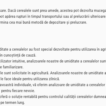
sare. Dacă cerealele sunt prea umede, acestea pot dezvolta mucegai, 
pot apărea rupturi în timpul transportului sau al prelucrării ulterioa
termina cea mai bună metodă de depozitare și prelucrare.
ate a cerealelor au fost special dezvoltate pentru utilizarea în agri
 în cunoștință de cauză.
ilizator intuitive, analizoarele noastre de umiditate a cerealelor sunt
e familiarizare.
e sunt solicitate în agricultură. Analizoarele noastre de umiditate a 
le face ideale pentru utilizarea zilnică.
oastră individuale, vă oferim analizoare de umiditate a cerealelor
 pentru fiecare nevoie.
oferă o soluție rentabilă pentru controlul calității cerealelor dumne
i pe termen lung.