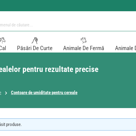
Cal
Păsări De Curte
Animale De Fermă
Animale 
ealelor pentru rezultate precise
e
Contoare de umiditate pentru cereale
ăsit produse.