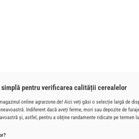
 simplă pentru verificarea calității cerealelor
magazinul online agrarzone.de! Aici veți găsi o selecție largă de disp
neavoastră. Indiferent dacă aveți ferme, mori sau depozite de furaje
avoastră și, astfel, pentru a obține randamente ridicate pe termen l
or?