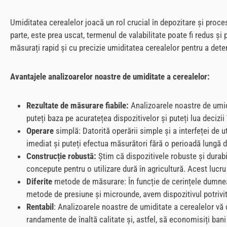
Umiditatea cerealelor joacă un rol crucial în depozitare și proce
parte, este prea uscat, termenul de valabilitate poate fi redus și 
măsurați rapid și cu precizie umiditatea cerealelor pentru a de
Avantajele analizoarelor noastre de umiditate a cerealelor:
Rezultate de măsurare fiabile:
Analizoarele noastre de umidit
puteți baza pe acuratețea dispozitivelor și puteți lua decizii
Operare
simplă: Datorită operării simple și a interfeței de ut
imediat și puteți efectua măsurători fără o perioadă lungă d
Construcție robustă:
Știm că dispozitivele robuste și durabil
concepute pentru o utilizare dură în agricultură. Acest lucru 
Diferite
metode de măsurare: În funcție de cerințele dumneav
metode de presiune și microunde, avem dispozitivul potrivit
Rentabil
: Analizoarele noastre de umiditate a cerealelor vă 
randamente de înaltă calitate și, astfel, să economisiți ban