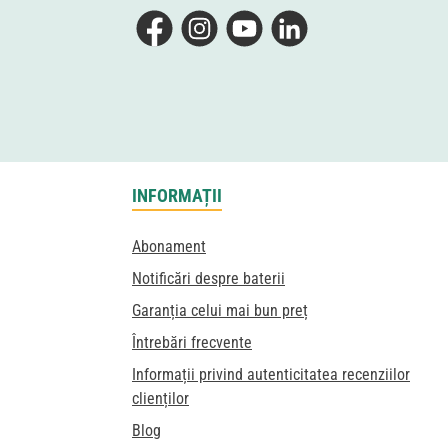
Facebook
Instagram
YouTube
LinkedIn
INFORMAȚII
Abonament
Notificări despre baterii
Garanția celui mai bun preț
Întrebări frecvente
Informații privind autenticitatea recenziilor
clienților
Blog