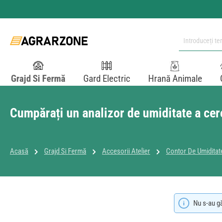
i la conținutul principal
Sari la căutare
Sari la navigarea principală
Grajd Si Fermă
Gard Electric
Hrană Animale
Cumpărați un analizor de umiditate a cer
Acasă
Grajd Si Fermă
Accesorii Atelier
Contor De Umiditat
Nu s-au g