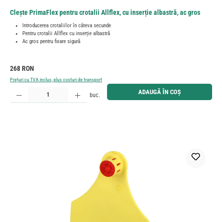
Clește PrimaFlex pentru crotalii Allflex, cu inserție albastră, ac gros
Introducerea crotaliilor în câteva secunde
Pentru crotalii Allflex cu inserție albastră
Ac gros pentru fixare sigură
Preț obișnuit:
268 RON
Prețuri cu TVA inclus, plus costuri de transport
Cantitate produs: Introduceți cantitatea dorită sau utilizați butoanele pentru a mări sau micșora cant
ADAUGĂ ÎN COȘ
buc.