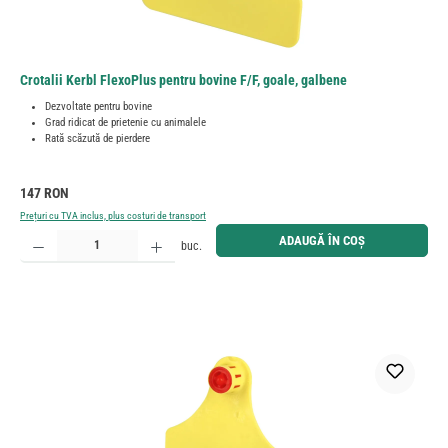
Crotalii Kerbl FlexoPlus pentru bovine F/F, goale, galbene
Dezvoltate pentru bovine
Grad ridicat de prietenie cu animalele
Rată scăzută de pierdere
Preț obișnuit:
147 RON
Prețuri cu TVA inclus, plus costuri de transport
Cantitate produs: Introduceți cantitatea dorită sau utilizați butoanele pentru a mări sau micșora cant
ADAUGĂ ÎN COȘ
buc.