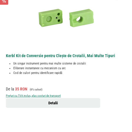
%
Kerbl Kit de Conversie pentru Clește de Crotalii, Mai Multe Tipuri
Un singur instrument pentru mai multe sisteme de crotalii
Eliberare instantanee cu mecanism cu arc
Cod de culori pentru identificare rapidă
Preț de vânzare:
Preț obișnuit:
De la
35 RON
(6% salvat)
Prețuri cu TVA inclus, plus costuri de transport
Detalii