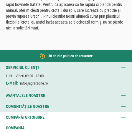
rapid bovinele tratate. Pentru ca aplicarea să fie rapidă și blândă pentru
animal, oferim clești pentru crotalii durabili, care lucrează cu precizie și
previn ruperea urechii. Pinul cleștilor noștri alunecă curat prin plasticul
flexibil al crotaliei, astfel încât aceasta se blochează ferm și nu se pierde
nici la solicitări mari.
30 de zile politica de returnare
SERVICIUL CLIENȚI
Luni. - Vineri 09:00 - 13:00
E-Mail:
info@agrarzone.ro
AVANTAJELE NOASTRE
COMUNITĂȚILE NOASTRE
CUMPĂRĂTURI SIGURE
COMPANIA