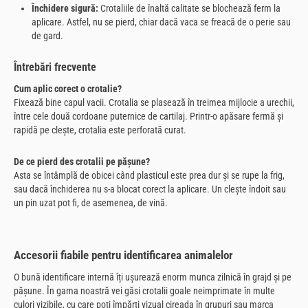
Închidere sigură:
Crotaliile de înaltă calitate se blochează ferm la
aplicare. Astfel, nu se pierd, chiar dacă vaca se freacă de o perie sau
de gard.
Întrebări frecvente
Cum aplic corect o crotalie?
Fixează bine capul vacii. Crotalia se plasează în treimea mijlocie a urechii,
între cele două cordoane puternice de cartilaj. Printr-o apăsare fermă și
rapidă pe clește, crotalia este perforată curat.
De ce pierd des crotalii pe pășune?
Asta se întâmplă de obicei când plasticul este prea dur și se rupe la frig,
sau dacă închiderea nu s-a blocat corect la aplicare. Un clește îndoit sau
un pin uzat pot fi, de asemenea, de vină.
Accesorii fiabile pentru identificarea animalelor
O bună identificare internă îți ușurează enorm munca zilnică în grajd și pe
pășune. În gama noastră vei găsi crotalii goale neimprimate în multe
culori vizibile, cu care poți împărți vizual cireada în grupuri sau marca