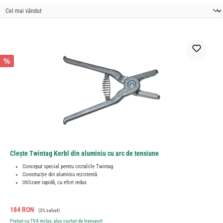
%
Clește Twintag Kerbl din aluminiu cu arc de tensiune
Conceput special pentru crotaliile Twintag
Construcție din aluminiu rezistentă
Utilizare rapidă, cu efort redus
Preț de vânzare:
Preț obișnuit:
184 RON
(3% salvat)
Prețuri cu TVA inclus, plus costuri de transport