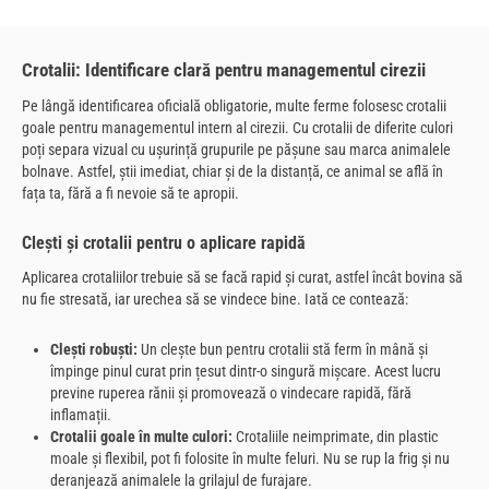
Crotalii: Identificare clară pentru managementul cirezii
Pe lângă identificarea oficială obligatorie, multe ferme folosesc crotalii
goale pentru managementul intern al cirezii. Cu crotalii de diferite culori
poți separa vizual cu ușurință grupurile pe pășune sau marca animalele
bolnave. Astfel, știi imediat, chiar și de la distanță, ce animal se află în
fața ta, fără a fi nevoie să te apropii.
Clești și crotalii pentru o aplicare rapidă
Aplicarea crotaliilor trebuie să se facă rapid și curat, astfel încât bovina să
nu fie stresată, iar urechea să se vindece bine. Iată ce contează:
Clești robuști:
Un clește bun pentru crotalii stă ferm în mână și
împinge pinul curat prin țesut dintr-o singură mișcare. Acest lucru
previne ruperea rănii și promovează o vindecare rapidă, fără
inflamații.
Crotalii goale în multe culori:
Crotaliile neimprimate, din plastic
moale și flexibil, pot fi folosite în multe feluri. Nu se rup la frig și nu
deranjează animalele la grilajul de furajare.