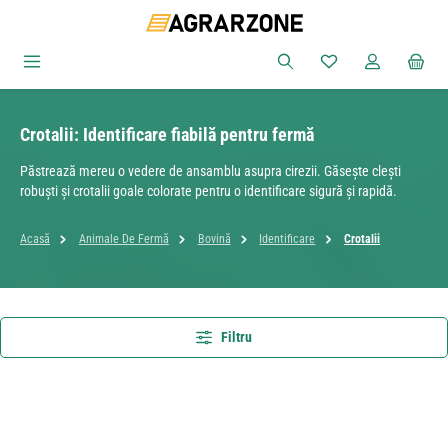
Sari la conținutul principal
Aveți 0 articole din
Crotalii: Identificare fiabilă pentru fermă
Păstrează mereu o vedere de ansamblu asupra cirezii. Găsește clești
robuști și crotalii goale colorate pentru o identificare sigură și rapidă.
Acasă
Animale De Fermă
Bovină
Identificare
Crotalii
Filtru