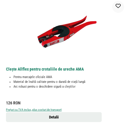
Clește Allflex pentru crotaliile de ureche AMA
Pentru marcajele oficiale AMA
Material de înaltă calitate pentru o durată de viață lungă
Arc robust pentru o deschidere sigură a cleștilor
Preț obișnuit:
126 RON
Prețuri cu TVA inclus, plus costuri de transport
Detalii