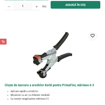
Cantitate produs: Introduceți cantitatea dorită sau utilizați butoanele pentru a mări sau micșora cant
ADAUGĂ ÎN COȘ
buc.
%
Clește de marcare a urechilor Kerbl pentru PrimaFlex, mărimea 0-3
Aplicare rapidă a crotaliilor
Mecanism cu arc cu eliberare imediată
Cu inserție neagră pentru mărimea 0-3