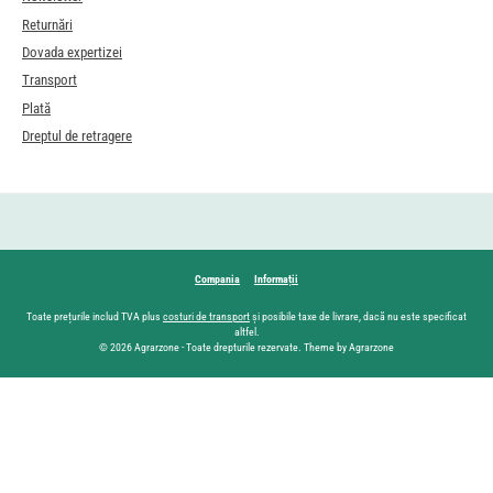
Returnări
Dovada expertizei
Transport
Plată
Dreptul de retragere
Compania
Informații
Toate prețurile includ TVA plus
costuri de transport
și posibile taxe de livrare, dacă nu este specificat
altfel.
© 2026 Agrarzone - Toate drepturile rezervate. Theme by Agrarzone