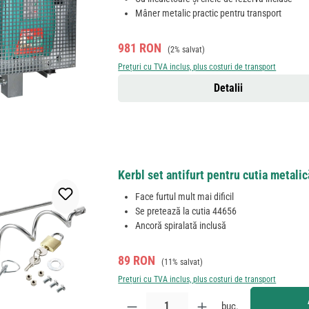
Mâner metalic practic pentru transport
Preț de vânzare:
Preț obișnuit:
981 RON
(2% salvat)
Prețuri cu TVA inclus, plus costuri de transport
Detalii
Kerbl set antifurt pentru cutia metalică
Face furtul mult mai dificil
Se pretează la cutia 44656
Ancoră spiralată inclusă
Preț de vânzare:
Preț obișnuit:
89 RON
(11% salvat)
Prețuri cu TVA inclus, plus costuri de transport
Cantitate produs: Introduceți cantitatea dorită sau
buc.