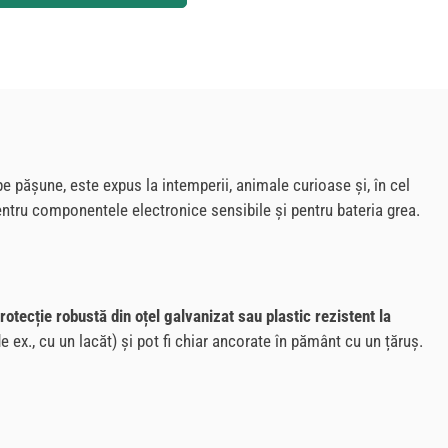
e pășune, este expus la intemperii, animale curioase și, în cel
ntru componentele electronice sensibile și pentru bateria grea.
rotecție robustă din oțel galvanizat sau plastic rezistent la
de ex., cu un lacăt) și pot fi chiar ancorate în pământ cu un țăruș.