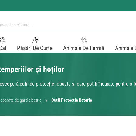
Cal
Păsări De Curte
Animale De Fermă
Animale 
temperiilor și hoților
escoperă cutii de protecție robuste și care pot fi încuiate pentru o 
aparate de gard electric
Cutii Protecție Baterie