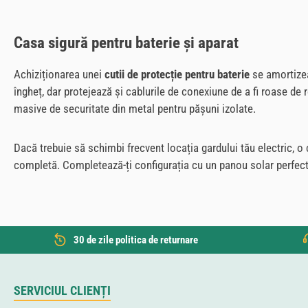
Casa sigură pentru baterie și aparat
Achiziționarea unei
cutii de protecție pentru baterie
se amortizea
îngheț, dar protejează și cablurile de conexiune de a fi roase de 
masive de securitate din metal pentru pășuni izolate.
Dacă trebuie să schimbi frecvent locația gardului tău electric, o c
completă. Completează-ți configurația cu un panou solar perfect
30 de zile politica de returnare
SERVICIUL CLIENȚI