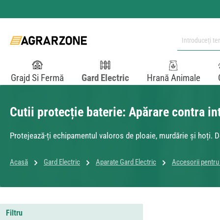
i la conținutul principal
Sari la căutare
Sari la navigarea principală
Grajd Si Fermă
Gard Electric
Hrană Animale
Cutii protecție baterie: Apărare contra in
Protejează-ți echipamentul valoros de ploaie, murdărie și hoți. D
Acasă
Gard Electric
Aparate Gard Electric
Accesorii pentru 
Filtru