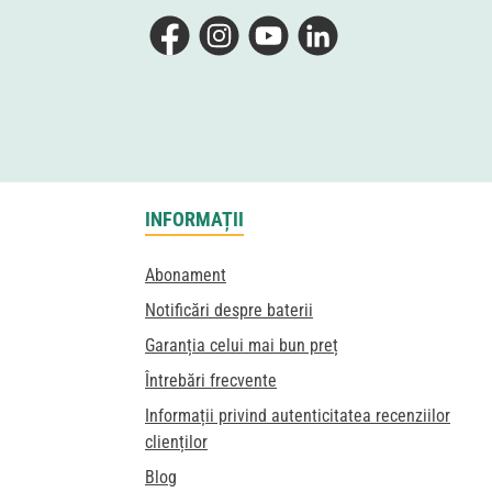
Facebook
Instagram
YouTube
LinkedIn
INFORMAȚII
Abonament
Notificări despre baterii
Garanția celui mai bun preț
Întrebări frecvente
Informații privind autenticitatea recenziilor
clienților
Blog