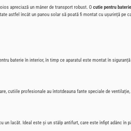
roios apreciază un mâner de transport robust. O
cutie pentru bateri
ectate astfel încât un panou solar să poată fi montat cu ușurință pe
tru baterie în interior, în timp ce aparatul este montat în siguranță 
mare, cutiile profesionale au întotdeauna fante speciale de ventilați
 un lacăt. Ideal este și un stâlp antifurt, care este înfipt adânc în p