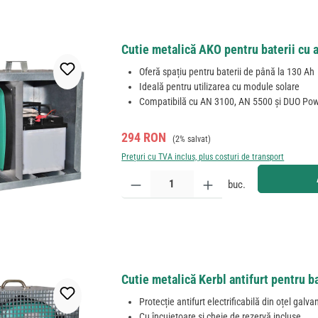
Cutie metalică AKO pentru baterii cu 
Oferă spațiu pentru baterii de până la 130 Ah
Ideală pentru utilizarea cu module solare
Compatibilă cu AN 3100, AN 5500 și DUO Po
Preț de vânzare:
Preț obișnuit:
294 RON
(2% salvat)
Prețuri cu TVA inclus, plus costuri de transport
Cantitate produs: Introduceți cantitatea dorită sau
buc.
Cutie metalică Kerbl antifurt pentru ba
Protecție antifurt electrificabilă din oțel galva
Cu încuietoare și cheie de rezervă incluse