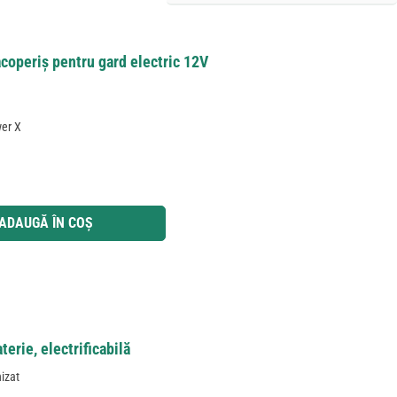
acoperiș pentru gard electric 12V
wer X
 utilizați butoanele pentru a mări sau micșora cantitatea.
ADAUGĂ ÎN COȘ
terie, electrificabilă
nizat