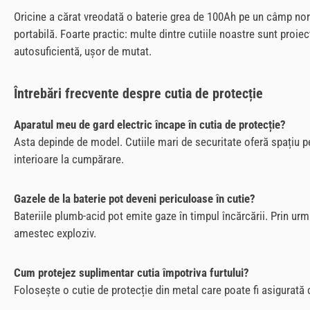
Oricine a cărat vreodată o baterie grea de 100Ah pe un câmp no
portabilă. Foarte practic: multe dintre cutiile noastre sunt proi
autosuficientă, ușor de mutat.
Întrebări frecvente despre cutia de protecție
Aparatul meu de gard electric încape în cutia de protecție?
Asta depinde de model. Cutiile mari de securitate oferă spațiu pen
interioare la cumpărare.
Gazele de la baterie pot deveni periculoase în cutie?
Bateriile plumb-acid pot emite gaze în timpul încărcării. Prin ur
amestec exploziv.
Cum protejez suplimentar cutia împotriva furtului?
Folosește o cutie de protecție din metal care poate fi asigurată cu