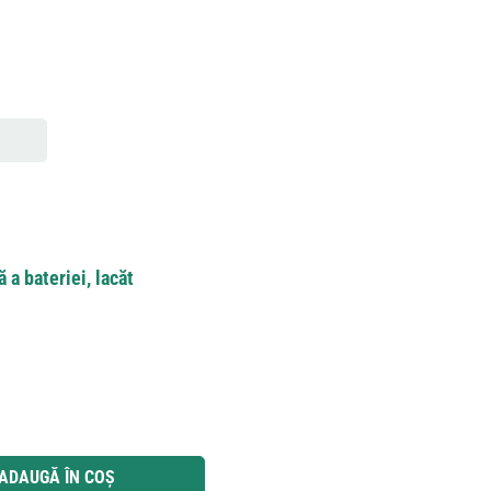
 a bateriei, lacăt
 utilizați butoanele pentru a mări sau micșora cantitatea.
ADAUGĂ ÎN COȘ