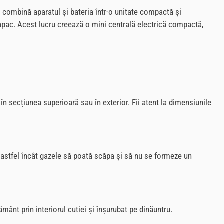
e
combină aparatul și bateria într-o unitate compactă și
 capac. Acest lucru creează o mini centrală electrică compactă,
în secțiunea superioară sau în exterior. Fii atent la dimensiunile
e, astfel încât gazele să poată scăpa și să nu se formeze un
ământ prin interiorul cutiei și înșurubat pe dinăuntru.