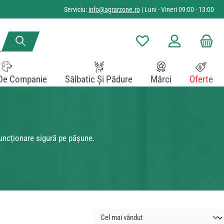
Serviciu:
info@agrarzone.ro
| Luni - Vineri 09:00 - 13:00
Aveți 0 articole din lista de
De Companie
Sălbatic Și Pădure
Mărci
Oferte
funcționare sigură pe pășune.