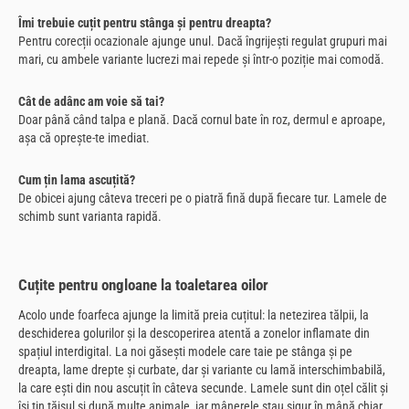
Îmi trebuie cuțit pentru stânga și pentru dreapta?
Pentru corecții ocazionale ajunge unul. Dacă îngrijești regulat grupuri mai
mari, cu ambele variante lucrezi mai repede și într-o poziție mai comodă.
Cât de adânc am voie să tai?
Doar până când talpa e plană. Dacă cornul bate în roz, dermul e aproape,
așa că oprește-te imediat.
Cum țin lama ascuțită?
De obicei ajung câteva treceri pe o piatră fină după fiecare tur. Lamele de
schimb sunt varianta rapidă.
Cuțite pentru ongloane la toaletarea oilor
Acolo unde foarfeca ajunge la limită preia cuțitul: la netezirea tălpii, la
deschiderea golurilor și la descoperirea atentă a zonelor inflamate din
spațiul interdigital. La noi găsești modele care taie pe stânga și pe
dreapta, lame drepte și curbate, dar și variante cu lamă interschimbabilă,
la care ești din nou ascuțit în câteva secunde. Lamele sunt din oțel călit și
își țin tăișul și după multe animale, iar mânerele stau sigur în mână chiar