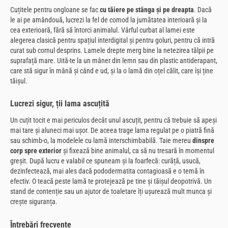
Cuțitele pentru ongloane se fac
cu tăiere pe stânga și pe dreapta
. Dacă
le ai pe amândouă, lucrezi la fel de comod la jumătatea interioară și la
cea exterioară, fără să întorci animalul. Vârful curbat al lamei este
alegerea clasică pentru spațiul interdigital și pentru goluri, pentru că intră
curat sub cornul desprins. Lamele drepte merg bine la netezirea tălpii pe
suprafață mare. Uită-te la un mâner din lemn sau din plastic antiderapant,
care stă sigur în mână și când e ud, și la o lamă din oțel călit, care își ține
tăișul.
Lucrezi sigur, ții lama ascuțită
Un cuțit tocit e mai periculos decât unul ascuțit, pentru că trebuie să apeși
mai tare și aluneci mai ușor. De aceea trage lama regulat pe o piatră fină
sau schimb-o, la modelele cu lamă interschimbabilă. Taie mereu
dinspre
corp spre exterior
și fixează bine animalul, ca să nu tresară în momentul
greșit. După lucru e valabil ce spuneam și la foarfecă: curăță, usucă,
dezinfectează, mai ales dacă pododermatita contagioasă e o temă în
efectiv. O teacă peste lamă te protejează pe tine și tăișul deopotrivă. Un
stand de contenție sau un ajutor de toaletare îți ușurează mult munca și
crește siguranța.
Întrebări frecvente