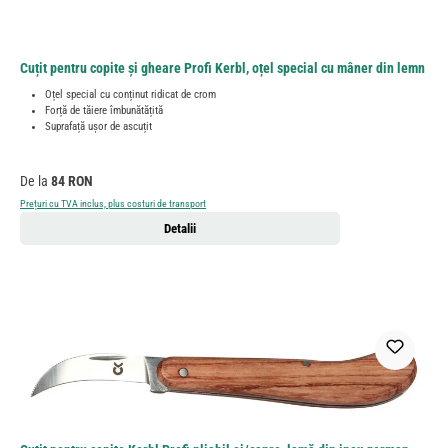
Cuțit pentru copite și gheare Profi Kerbl, oțel special cu mâner din lemn
Oțel special cu conținut ridicat de crom
Forță de tăiere îmbunătățită
Suprafață ușor de ascuțit
Preț obișnuit:
De la
84 RON
Prețuri cu TVA inclus, plus costuri de transport
Detalii