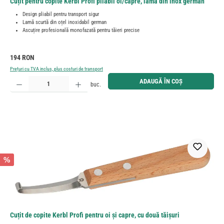
Cuțit pentru copite Kerbl Profi pliabil oi/capre, lamă din inox german
Design pliabil pentru transport sigur
Lamă scurtă din oțel inoxidabil german
Ascuțire profesională monofazată pentru tăieri precise
Preț obișnuit:
194 RON
Prețuri cu TVA inclus, plus costuri de transport
Cantitate produs: Introduceți cantitatea dorită sau utilizați butoanele pentru a mări sau micșora cant
ADAUGĂ ÎN COȘ
buc.
%
Cuțit de copite Kerbl Profi pentru oi și capre, cu două tăișuri