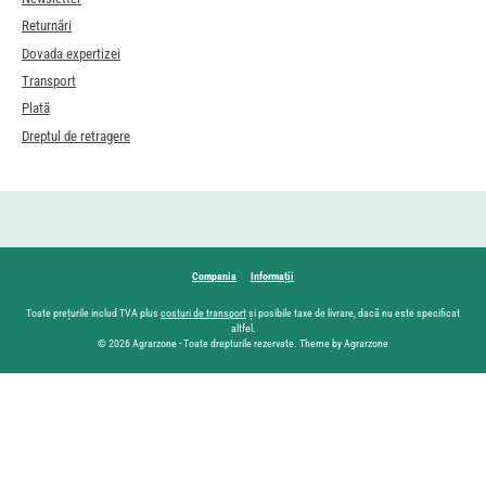
Returnări
Dovada expertizei
Transport
Plată
Dreptul de retragere
Compania
Informații
Toate prețurile includ TVA plus
costuri de transport
și posibile taxe de livrare, dacă nu este specificat
altfel.
© 2026 Agrarzone - Toate drepturile rezervate. Theme by Agrarzone