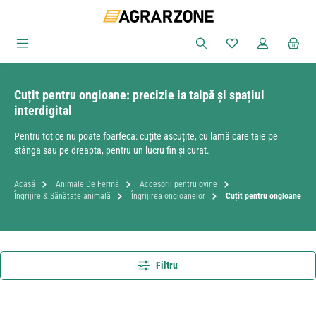
Sari la conținutul principal
Aveți 0 articole din
Cuțit pentru ongloane: precizie la talpă și spațiul
interdigital
Pentru tot ce nu poate foarfeca: cuțite ascuțite, cu lamă care taie pe
stânga sau pe dreapta, pentru un lucru fin și curat.
Acasă
Animale De Fermă
Accesorii pentru ovine
Îngrijire & Sănătate animală
Îngrijirea ongloanelor
Cuțit pentru ongloane
Filtru