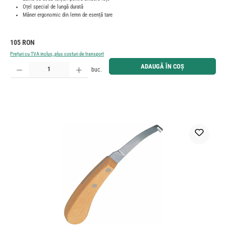
Oțel special de lungă durată
Mâner ergonomic din lemn de esență tare
Preț obișnuit:
105 RON
Prețuri cu TVA inclus, plus costuri de transport
Cantitate produs: Introduceți cantitatea dorită sau utilizați butoanele pentru a mări sau micșora cant
ADAUGĂ ÎN COȘ
buc.