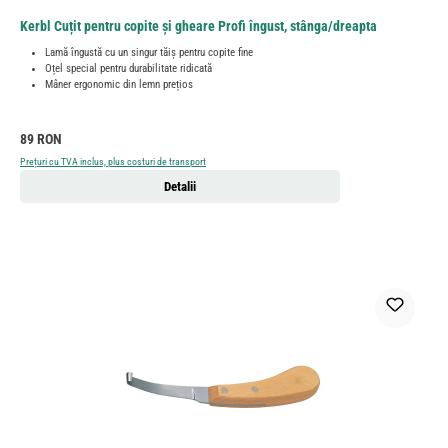
Kerbl Cuțit pentru copite și gheare Profi îngust, stânga/dreapta
Lamă îngustă cu un singur tăiș pentru copite fine
Oțel special pentru durabilitate ridicată
Mâner ergonomic din lemn prețios
Preț obișnuit:
89 RON
Prețuri cu TVA inclus, plus costuri de transport
Detalii