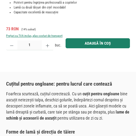
Potrivit pentru îngrijirea profesională a copitelor
Lamă cu două tăișuri din oțel inoxidabil
Capacitate excelentă de reascuțire
Preț de vânzare:
Preț obișnuit:
73 RON
(14% salvat)
Prețuri cu TVA inclus, plus costuri de transport
Cantitate produs: Introduceți cantitatea dorită sau utilizați butoanele pentru a mări sau micșora cant
ADAUGĂ ÎN COȘ
buc.
Cuțitul pentru ongloane: pentru lucrul care contează
Foarfeca scurtează, cuțitul corectează. Cu un
cuțit pentru ongloane
bine
ascuțit netezești talpa, deschizi golurile, îndepărtezi cornul desprins și
descoperi zonele inflamate, ca să se poată usca. Aici găsești modele cu
lamă dreaptă și curbată, care taie pe stânga sau pe dreapta, plus
lame de
schimb și accesorii de ascuțit
pentru utilizarea de zi cu zi.
Forme de lamă și direcția de tăiere