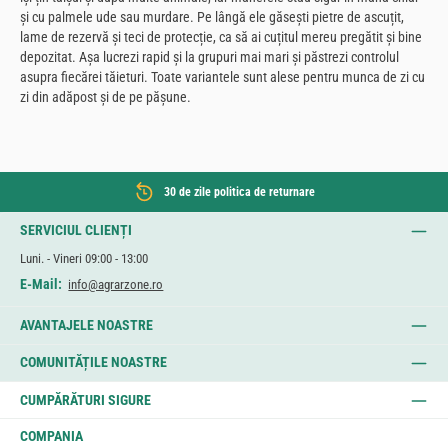
și cu palmele ude sau murdare. Pe lângă ele găsești pietre de ascuțit,
lame de rezervă și teci de protecție, ca să ai cuțitul mereu pregătit și bine
depozitat. Așa lucrezi rapid și la grupuri mai mari și păstrezi controlul
asupra fiecărei tăieturi. Toate variantele sunt alese pentru munca de zi cu
zi din adăpost și de pe pășune.
30 de zile politica de returnare
SERVICIUL CLIENȚI
Luni. - Vineri 09:00 - 13:00
E-Mail:
info@agrarzone.ro
AVANTAJELE NOASTRE
COMUNITĂȚILE NOASTRE
CUMPĂRĂTURI SIGURE
COMPANIA