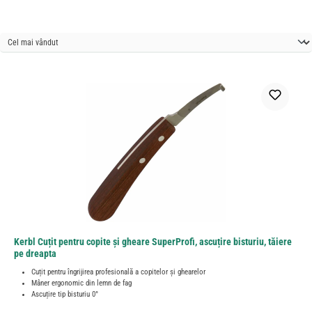
Kerbl Cuțit pentru copite și gheare SuperProfi, ascuțire bisturiu, tăiere
pe dreapta
Cuțit pentru îngrijirea profesională a copitelor și ghearelor
Mâner ergonomic din lemn de fag
Ascuțire tip bisturiu 0°