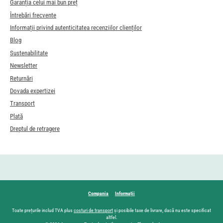
Garanția celui mai bun preț
Întrebări frecvente
Informații privind autenticitatea recenziilor clienților
Blog
Sustenabilitate
Newsletter
Returnări
Dovada expertizei
Transport
Plată
Dreptul de retragere
Compania
Informații
Toate prețurile includ TVA plus
costuri de transport
și posibile taxe de livrare, dacă nu este specificat
altfel.