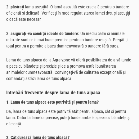
2.
păstrați
lama ascuțită: O lamă ascuțită este crucială pentru o tundere
eficientă și delicată. Verificați în mod regulat starea lamei dvs. și ascuțiți-
o dacă este necesar.
3.
asigurați-vă condiții ideale de tundere:
Un mediu calm și animale
relaxate sunt cele mai bune premise pentru o tundere reușită. Pregătiți
totul pentru a permite alpaca dumneavoastră o tundere fără stres.
Lama de tuns alpaca de la Agrarzone vă oferă posibilitatea de a vă tunde
alpaca cu blândețe și precizie și de a promova astfel bunăstarea
animalelor dumneavoastră. Convingeți-vă de calitatea excepțională și
comandați astăzi lama de tuns alpaca!
Întrebări frecvente despre lama de tuns alpaca
1. Lama de tuns alpaca este potrivită și pentru lama?
Da, lama de tuns alpaca este potrivită atât pentru alpaca, cât și pentru
lama. Datorită lamelor precise, puteți tunde ambele specii cu blândețe și
eficiență.
2. Cât durează lama de tuns alpaca?