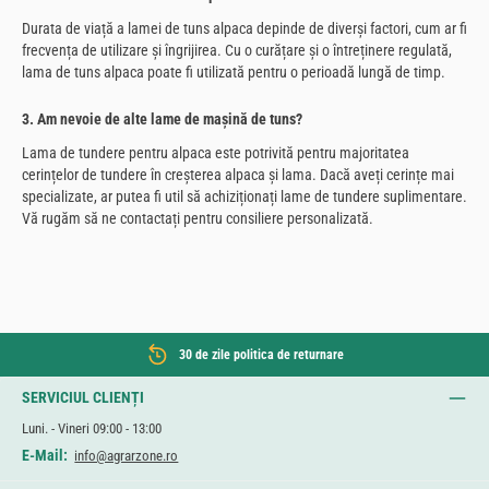
Durata de viață a lamei de tuns alpaca depinde de diverși factori, cum ar fi
frecvența de utilizare și îngrijirea. Cu o curățare și o întreținere regulată,
lama de tuns alpaca poate fi utilizată pentru o perioadă lungă de timp.
3. Am nevoie de alte lame de mașină de tuns?
Lama de tundere pentru alpaca este potrivită pentru majoritatea
cerințelor de tundere în creșterea alpaca și lama. Dacă aveți cerințe mai
specializate, ar putea fi util să achiziționați lame de tundere suplimentare.
Vă rugăm să ne contactați pentru consiliere personalizată.
30 de zile politica de returnare
SERVICIUL CLIENȚI
Luni. - Vineri 09:00 - 13:00
E-Mail:
info@agrarzone.ro