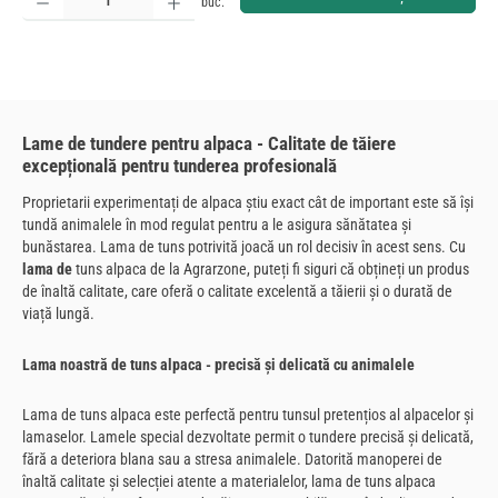
buc.
Lame de tundere pentru alpaca - Calitate de tăiere
excepțională pentru tunderea profesională
Proprietarii experimentați de alpaca știu exact cât de important este să își
tundă animalele în mod regulat pentru a le asigura sănătatea și
bunăstarea. Lama de tuns potrivită joacă un rol decisiv în acest sens. Cu
lama de
tuns alpaca de la Agrarzone, puteți fi siguri că obțineți un produs
de înaltă calitate, care oferă o calitate excelentă a tăierii și o durată de
viață lungă.
Lama noastră de tuns alpaca - precisă și delicată cu animalele
Lama de tuns alpaca este perfectă pentru tunsul pretențios al alpacelor și
lamaselor. Lamele special dezvoltate permit o tundere precisă și delicată,
fără a deteriora blana sau a stresa animalele. Datorită manoperei de
înaltă calitate și selecției atente a materialelor, lama de tuns alpaca