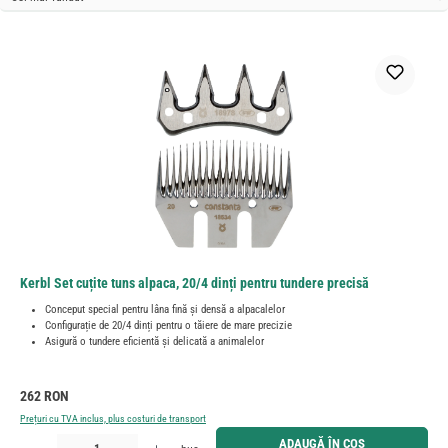
Kerbl Set cuțite tuns alpaca, 20/4 dinți pentru tundere precisă
Conceput special pentru lâna fină și densă a alpacalelor
Configurație de 20/4 dinți pentru o tăiere de mare precizie
Asigură o tundere eficientă și delicată a animalelor
Preț obișnuit:
262 RON
Prețuri cu TVA inclus, plus costuri de transport
Cantitate produs: Introduceți cantitatea dorită sau utilizați butoanele pentru a mări sau micșora cant
ADAUGĂ ÎN COȘ