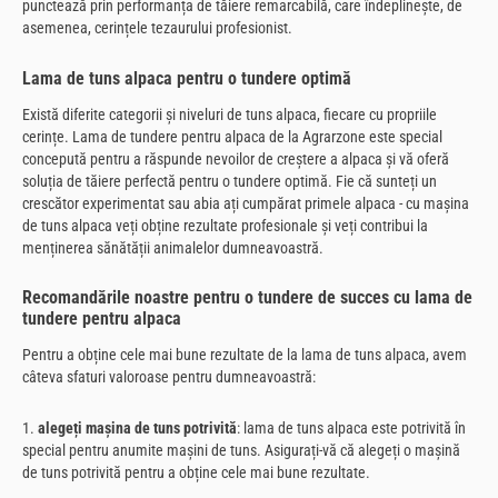
punctează prin performanța de tăiere remarcabilă, care îndeplinește, de
asemenea, cerințele tezaurului profesionist.
Lama de tuns alpaca pentru o tundere optimă
Există diferite categorii și niveluri de tuns alpaca, fiecare cu propriile
cerințe. Lama de tundere pentru alpaca de la Agrarzone este special
concepută pentru a răspunde nevoilor de creștere a alpaca și vă oferă
soluția de tăiere perfectă pentru o tundere optimă. Fie că sunteți un
crescător experimentat sau abia ați cumpărat primele alpaca - cu mașina
de tuns alpaca veți obține rezultate profesionale și veți contribui la
menținerea sănătății animalelor dumneavoastră.
Recomandările noastre pentru o tundere de succes cu lama de
tundere pentru alpaca
Pentru a obține cele mai bune rezultate de la lama de tuns alpaca, avem
câteva sfaturi valoroase pentru dumneavoastră:
1.
alegeți mașina de tuns potrivită
: lama de tuns alpaca este potrivită în
special pentru anumite mașini de tuns. Asigurați-vă că alegeți o mașină
de tuns potrivită pentru a obține cele mai bune rezultate.