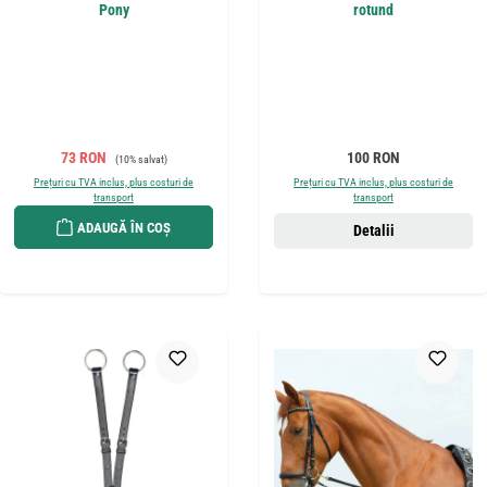
Pony
rotund
Preț de vânzare:
Preț obișnuit:
Preț obișnuit:
73 RON
100 RON
(10% salvat)
Prețuri cu TVA inclus, plus costuri de
Prețuri cu TVA inclus, plus costuri de
transport
transport
ADAUGĂ ÎN COȘ
Detalii