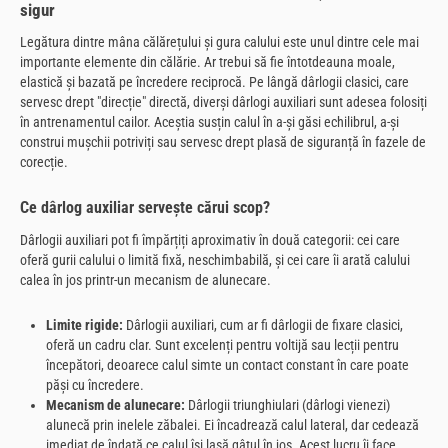
sigur
Legătura dintre mâna călărețului și gura calului este unul dintre cele mai
importante elemente din călărie. Ar trebui să fie întotdeauna moale,
elastică și bazată pe încredere reciprocă. Pe lângă dârlogii clasici, care
servesc drept "direcție" directă, diverși dârlogi auxiliari sunt adesea folosiți
în antrenamentul cailor. Aceștia susțin calul în a-și găsi echilibrul, a-și
construi mușchii potriviți sau servesc drept plasă de siguranță în fazele de
corecție.
Ce dârlog auxiliar servește cărui scop?
Dârlogii auxiliari pot fi împărțiți aproximativ în două categorii: cei care
oferă gurii calului o limită fixă, neschimbabilă, și cei care îi arată calului
calea în jos printr-un mecanism de alunecare.
Limite rigide:
Dârlogii auxiliari, cum ar fi dârlogii de fixare clasici,
oferă un cadru clar. Sunt excelenți pentru voltijă sau lecții pentru
începători, deoarece calul simte un contact constant în care poate
păși cu încredere.
Mecanism de alunecare:
Dârlogii triunghiulari (dârlogi vienezi)
alunecă prin inelele zăbalei. Ei încadrează calul lateral, dar cedează
imediat de îndată ce calul își lasă gâtul în jos. Acest lucru îi face