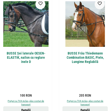
BUSSE Șei laterale OESEN-
BUSSE Frâu Thiedemann
ELASTIK, nailon cu reglare
Combination BASIC, Piele,
inele D
Lungime Reglabilă
Preț obișnuit:
Preț obișnuit:
100 RON
205 RON
Prețuri cu TVA inclus, plus costuri de
Prețuri cu TVA inclus, plus costuri de
transport
transport
Detalii
Detalii