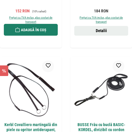
Preț de vânzare:
Preț obișnuit:
Preț obișnuit:
152 RON
184 RON
(10% salvat)
Prețuri cu TVA inclus, plus costuri de
Prețuri cu TVA inclus, plus costuri de
transport
transport
ADAUGĂ ÎN COȘ
Detalii
%
Kerbl Covalliero martingală din
BUSSE Frâu cu buclă BASIC-
piele cu opritor antiderapant,
KORDEL, divizibil cu cordon