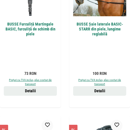
BUSSE Furculiță Martingale
BUSSE Șaie laterale BASIC-
BASIC, furculiță de schimb din
STARR din piele, lungime
piele
reglabilă
Preț obișnuit:
Preț obișnuit:
73 RON
100 RON
Prețuri cu TVA inclus, plus costuri de
Prețuri cu TVA inclus, plus costuri de
transport
transport
Detalii
Detalii