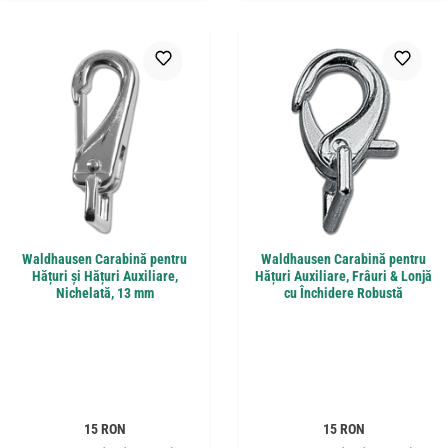
Waldhausen Carabină pentru
Waldhausen Carabină pentru
Hățuri și Hățuri Auxiliare,
Hățuri Auxiliare, Frâuri & Lonjă
Nichelată, 13 mm
cu Închidere Robustă
Preț obișnuit:
Preț obișnuit:
15 RON
15 RON