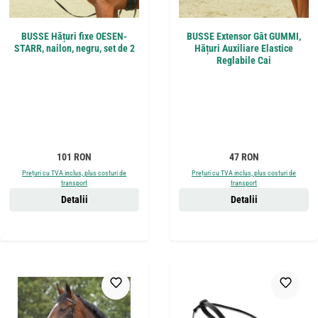
BUSSE Hățuri fixe OESEN-
BUSSE Extensor Gât GUMMI,
STARR, nailon, negru, set de 2
Hățuri Auxiliare Elastice
Reglabile Cai
Preț obișnuit:
Preț obișnuit:
101 RON
47 RON
Prețuri cu TVA inclus, plus costuri de
Prețuri cu TVA inclus, plus costuri de
transport
transport
Detalii
Detalii