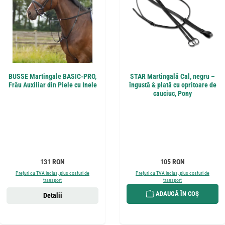
BUSSE Martingale BASIC-PRO,
STAR Martingală Cal, negru –
Frâu Auxiliar din Piele cu Inele
îngustă & plată cu opritoare de
cauciuc, Pony
Preț obișnuit:
Preț obișnuit:
131 RON
105 RON
Prețuri cu TVA inclus, plus costuri de
Prețuri cu TVA inclus, plus costuri de
transport
transport
ADAUGĂ ÎN COȘ
Detalii