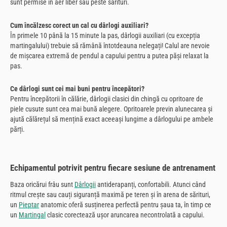
sunt permise în aer liber sau peste sărituri.
Cum încălzesc corect un cal cu dârlogi auxiliari?
În primele 10 până la 15 minute la pas, dârlogii auxiliari (cu excepția
martingalului) trebuie să rămână întotdeauna nelegați! Calul are nevoie
de mișcarea extremă de pendul a capului pentru a putea păși relaxat la
pas.
Ce dârlogi sunt cei mai buni pentru începători?
Pentru începătorii în călărie, dârlogii clasici din chingă cu opritoare de
piele cusute sunt cea mai bună alegere. Opritoarele previn alunecarea și
ajută călărețul să mențină exact aceeași lungime a dârlogului pe ambele
părți.
Echipamentul potrivit pentru fiecare sesiune de antrenament
Baza oricărui frâu sunt
Dârlogii
antiderapanți, confortabili. Atunci când
ritmul crește sau cauți siguranță maximă pe teren și în arena de sărituri,
un
Pieptar
anatomic oferă susținerea perfectă pentru șaua ta, în timp ce
un
Martingal
clasic corectează ușor aruncarea necontrolată a capului.