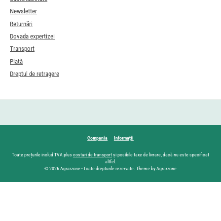
Newsletter
Returnări
Dovada expertizei
Transport
Plată
Dreptul de retragere
Compania
Informații
Toate prețurile includ TVA plus
costuri de transport
și posibile taxe de livrare, dacă nu este specificat
altfel.
© 2026 Agrarzone - Toate drepturile rezervate. Theme by Agrarzone