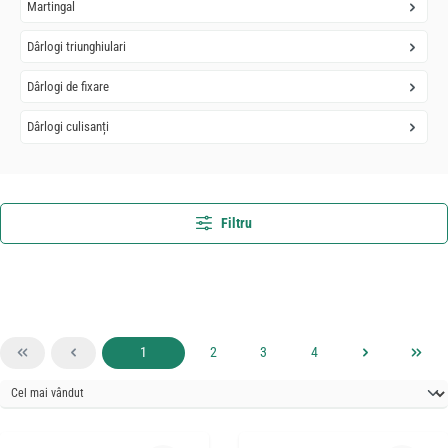
Martingal
Dârlogi triunghiulari
Dârlogi de fixare
Dârlogi culisanți
Filtru
Pagina
Pagina
Pagina
Pagina
1
2
3
4