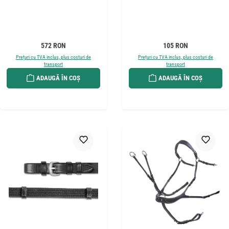
Preț obișnuit:
Preț obișnuit:
572 RON
105 RON
Prețuri cu TVA inclus, plus costuri de
Prețuri cu TVA inclus, plus costuri de
transport
transport
ADAUGĂ ÎN COȘ
ADAUGĂ ÎN COȘ