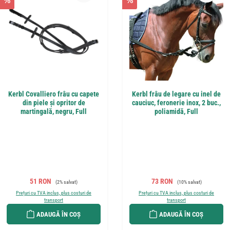
%
%
Kerbl Covalliero frâu cu capete
Kerbl frâu de legare cu inel de
din piele și opritor de
cauciuc, feronerie inox, 2 buc.,
martingală, negru, Full
poliamidă, Full
Preț de vânzare:
Preț obișnuit:
Preț de vânzare:
Preț obișnuit:
51 RON
73 RON
(2% salvat)
(10% salvat)
Prețuri cu TVA inclus, plus costuri de
Prețuri cu TVA inclus, plus costuri de
transport
transport
ADAUGĂ ÎN COȘ
ADAUGĂ ÎN COȘ