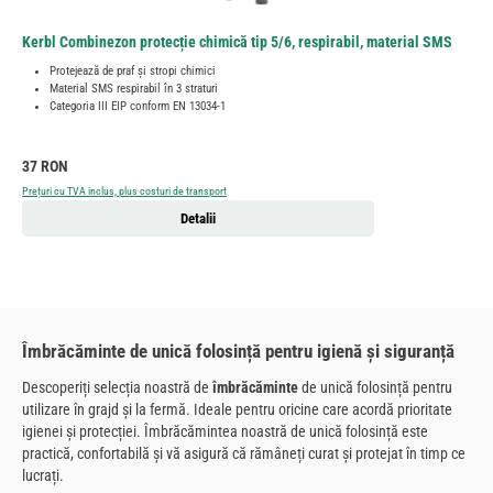
Kerbl Combinezon protecție chimică tip 5/6, respirabil, material SMS
Protejează de praf și stropi chimici
Material SMS respirabil în 3 straturi
Categoria III EIP conform EN 13034-1
Preț obișnuit:
37 RON
Prețuri cu TVA inclus, plus costuri de transport
Detalii
Îmbrăcăminte de unică folosință pentru igienă și siguranță
Descoperiți selecția noastră de
îmbrăcăminte
de unică folosință pentru
utilizare în grajd și la fermă. Ideale pentru oricine care acordă prioritate
igienei și protecției. Îmbrăcămintea noastră de unică folosință este
practică, confortabilă și vă asigură că rămâneți curat și protejat în timp ce
lucrați.