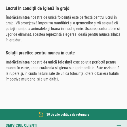
Lucrul în condiții de igienă în grajd
Îmbrăcămintea
noastră de unică folosință este perfectă pentru lucrul în
grajd. Vă protejează împotriva murdăriei și a germenilor și vă asigură că
puteți manipula animalele și hrana în mod igienic. Ușoare, confortabile și
ușor de eliminat, acestea reprezintă alegerea ideală pentru munca zilnică
în grajduri.
Soluții practice pentru munca în curte
Îmbrăcămintea
noastră
de unică folosință
este soluția perfectă pentru
munca în curte, unde curățenia și igiena sunt primordiale. Este rezistentă
la rupere și, în ciuda naturii sale de unică folosință, oferă o barieră fiabilă
împotriva murdăriei și a umidității.
30 de zile politica de returnare
SERVICIUL CLIENȚI