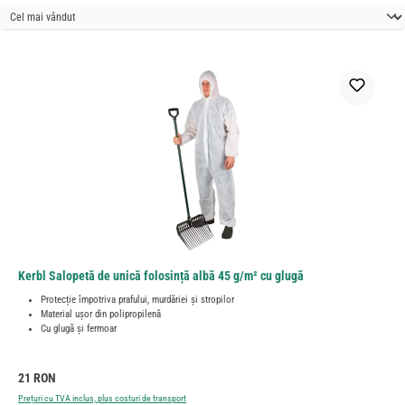
Kerbl Salopetă de unică folosință albă 45 g/m² cu glugă
Protecție împotriva prafului, murdăriei și stropilor
Material ușor din polipropilenă
Cu glugă și fermoar
Preț obișnuit:
21 RON
Prețuri cu TVA inclus, plus costuri de transport