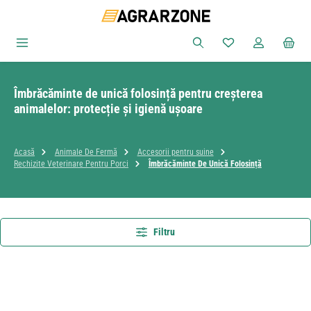
Sari la conținutul principal
Aveți 0 articole din
Îmbrăcăminte de unică folosință pentru creșterea
animalelor: protecție și igienă ușoare
Acasă
Animale De Fermă
Accesorii pentru suine
Rechizite Veterinare Pentru Porci
Îmbrăcăminte De Unică Folosință
Filtru