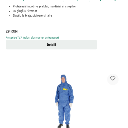
Protejează împotriva prafului, murdăriei și stropilor
Cu glugă și fermoar
Elastic la brațe, picioare și talie
Preț obișnuit:
29 RON
Prețuri cu TVA inclus, plus costuri de transport
Detalii