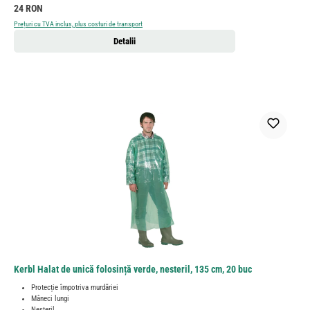
Preț obișnuit:
24 RON
Prețuri cu TVA inclus, plus costuri de transport
Detalii
Kerbl Halat de unică folosință verde, nesteril, 135 cm, 20 buc
Protecție împotriva murdăriei
Mâneci lungi
Nesteril