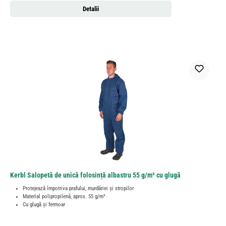
Detalii
Kerbl Salopetă de unică folosință albastru 55 g/m² cu glugă
Protejează împotriva prafului, murdăriei și stropilor
Material polipropilenă, aprox. 55 g/m²
Cu glugă și fermoar