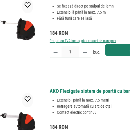
Se fixează direct pe stâlpul de lemn
Extensibilă până la max. 7,5 m
Fără funii care se lasă
Preț obișnuit:
184 RON
Prețuri cu TVA inclus, plus costuri de transport
Cantitate produs: Introduceți cantitatea dorită sau
buc.
AKO Flexigate sistem de poartă cu ban
Extensibil până la max. 7,5 metri
Retragere automată cu arc de oțel
Contact electric continuu
Preț obișnuit:
184 RON