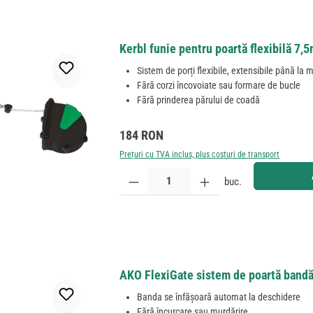
Kerbl funie pentru poartă flexibilă 7,
Sistem de porți flexibile, extensibile până la 
Fără corzi încovoiate sau formare de bucle
Fără prinderea părului de coadă
Preț obișnuit:
184 RON
Prețuri cu TVA inclus, plus costuri de transport
Cantitate produs: Introduceți cantitatea dorită sau
buc.
AKO FlexiGate sistem de poartă bandă
Banda se înfășoară automat la deschidere
Fără încurcare sau murdărire