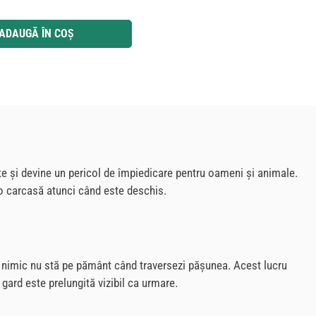
 utilizați butoanele pentru a mări sau micșora cantitatea.
ADAUGĂ ÎN COȘ
e și devine un pericol de împiedicare pentru oameni și animale.
o carcasă atunci când este deschis.
că nimic nu stă pe pământ când traversezi pășunea. Acest lucru
gard este prelungită vizibil ca urmare.