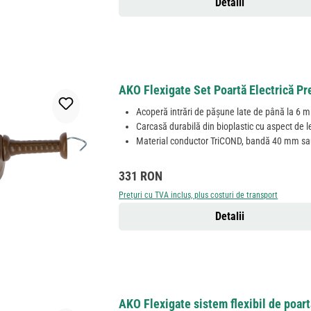
Detalii
AKO Flexigate Set Poartă Electrică P
Acoperă intrări de pășune late de până la 6 m
Carcasă durabilă din bioplastic cu aspect de 
Material conductor TriCOND, bandă 40 mm s
Preț obișnuit:
331 RON
Prețuri cu TVA inclus, plus costuri de transport
Detalii
AKO Flexigate sistem flexibil de poart