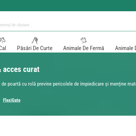
Cal
Păsări De Curte
Animale De Fermă
Animale 
& acces curat
at de poartă cu rolă previne pericolele de împiedicare și menține ma
FlexiGate