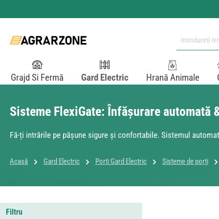
i la conținutul principal
Sari la căutare
Sari la navigarea principală
Grajd Si Fermă
Gard Electric
Hrană Animale
Sisteme FlexiGate: Înfășurare automată 
Fă-ți intrările pe pășune sigure și confortabile. Sistemul autom
Acasă
Gard Electric
Porti Gard Electric
Sisteme de porți
Filtru