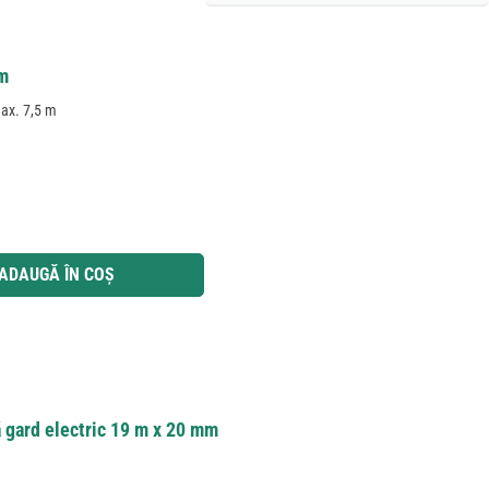
5m
max. 7,5 m
 utilizați butoanele pentru a mări sau micșora cantitatea.
ADAUGĂ ÎN COȘ
 gard electric 19 m x 20 mm