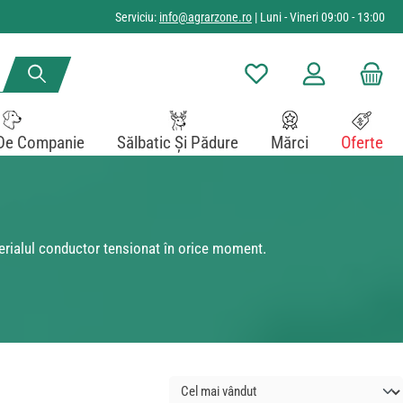
Serviciu:
info@agrarzone.ro
| Luni - Vineri 09:00 - 13:00
Aveți 0 articole din lista de
De Companie
Sălbatic Și Pădure
Mărci
Oferte
terialul conductor tensionat în orice moment.