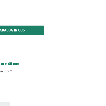
 utilizați butoanele pentru a mări sau micșora cantitatea.
ADAUGĂ ÎN COȘ
,5 m x 40 mm
max. 7,5 m