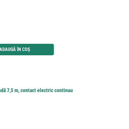
 utilizați butoanele pentru a mări sau micșora cantitatea.
ADAUGĂ ÎN COȘ
dă 7,5 m, contact electric continuu