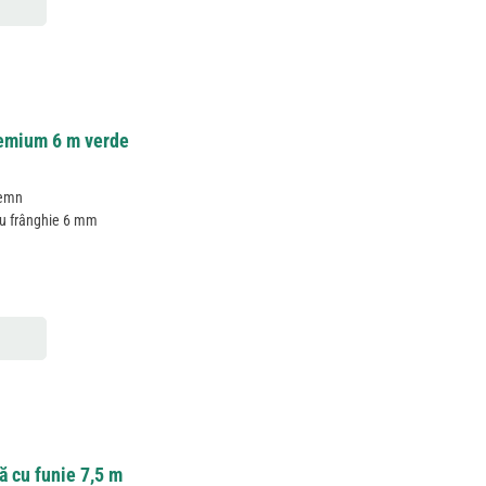
remium 6 m verde
lemn
au frânghie 6 mm
ă cu funie 7,5 m