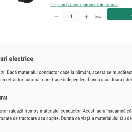
Prețuri cu TVA inclus, plus costuri de transport
Cantitate produs: Introduceți cantitatea dorită sau
buc.
uri electrice
 zi. Dacă materialul conductor cade la pământ, acesta se murdăreșt
 un retractor automat care trage independent banda sau sfoara într-
urat
interior rulează frumos materialul conductor. Acest lucru înseamnă 
ocate de tractoare sau copite. Durata de viață a materialului tău de 