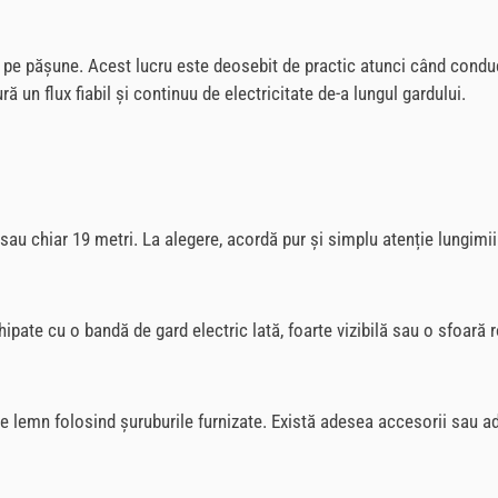
a pe pășune. Acest lucru este deosebit de practic atunci când condu
 un flux fiabil și continuu de electricitate de-a lungul gardului.
i sau chiar 19 metri. La alegere, acordă pur și simplu atenție lungimi
hipate cu o bandă de gard electric lată, foarte vizibilă sau o sfoară
e lemn folosind șuruburile furnizate. Există adesea accesorii sau ad