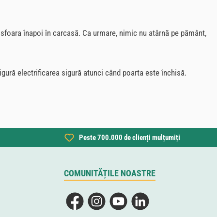
sfoara înapoi în carcasă. Ca urmare, nimic nu atârnă pe pământ,
igură electrificarea sigură atunci când poarta este închisă.
Peste 700.000 de clienți mulțumiți
COMUNITĂȚILE NOASTRE
Facebook
Instagram
YouTube
LinkedIn