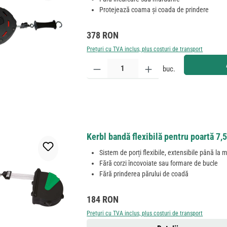
Protejează coama și coada de prindere
Preț obișnuit:
378 RON
Prețuri cu TVA inclus, plus costuri de transport
Cantitate produs: Introduceți cantitatea dorită sau
buc.
Kerbl bandă flexibilă pentru poartă 7
Sistem de porți flexibile, extensibile până la 
Fără corzi încovoiate sau formare de bucle
Fără prinderea părului de coadă
Preț obișnuit:
184 RON
Prețuri cu TVA inclus, plus costuri de transport