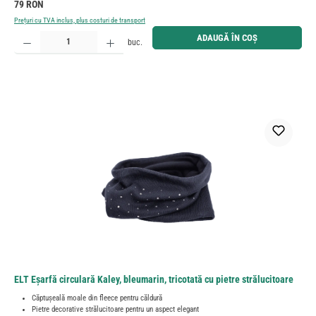
Preț obișnuit:
79 RON
Prețuri cu TVA inclus, plus costuri de transport
Cantitate produs: Introduceți cantitatea dorită sau utilizați butoanele pentru a mări sau micșora cant
ADAUGĂ ÎN COȘ
buc.
ELT Eșarfă circulară Kaley, bleumarin, tricotată cu pietre strălucitoare
Căptușeală moale din fleece pentru căldură
Pietre decorative strălucitoare pentru un aspect elegant