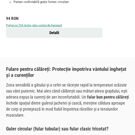
Purtare confortabilă grație formei circulare
Preț obișnuit:
94 RON
Prețuri cu TVA inclus, plus costuri de transport
Detalii
Fulare pentru călăreți: Protecție împotriva vântului înghețat
și a curenților
Zona sensibilă a gâtului și a cefei se răcește rapid la temperaturi scăzute
sau vânt puternic. Mai ales când călărești sau mături aleea grajdului, ești
adesea expus la curenți de aer inconfortabili. Un
fular bun pentru călăreți
închide spațiul dintre gulerul jachetei și cască, menține căldura aproape
de corp și protejează în mod fiabil împotriva răcelilor și a tensiunilor
musculare.
Guler circular (fular tubular) sau fular clasic tricotat?