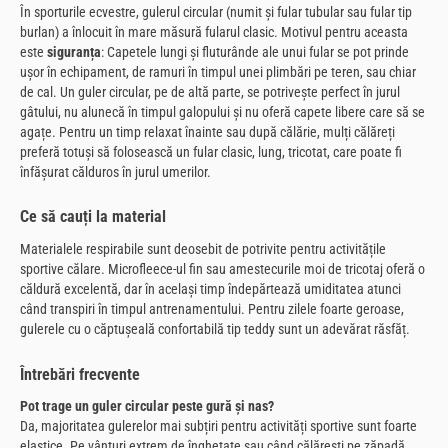
În sporturile ecvestre, gulerul circular (numit și fular tubular sau fular tip
burlan) a înlocuit în mare măsură fularul clasic. Motivul pentru aceasta
este
siguranța
: Capetele lungi și fluturânde ale unui fular se pot prinde
ușor în echipament, de ramuri în timpul unei plimbări pe teren, sau chiar
de cal. Un guler circular, pe de altă parte, se potrivește perfect în jurul
gâtului, nu alunecă în timpul galopului și nu oferă capete libere care să se
agațe. Pentru un timp relaxat înainte sau după călărie, mulți călăreți
preferă totuși să folosească un fular clasic, lung, tricotat, care poate fi
înfășurat călduros în jurul umerilor.
Ce să cauți la material
Materialele respirabile sunt deosebit de potrivite pentru activitățile
sportive călare. Microfleece-ul fin sau amestecurile moi de tricotaj oferă o
căldură excelentă, dar în același timp îndepărtează umiditatea atunci
când transpiri în timpul antrenamentului. Pentru zilele foarte geroase,
gulerele cu o căptușeală confortabilă tip teddy sunt un adevărat răsfăț.
Întrebări frecvente
Pot trage un guler circular peste gură și nas?
Da, majoritatea gulerelor mai subțiri pentru activități sportive sunt foarte
elastice. Pe vânturi extrem de înghețate sau când călărești pe zăpadă,