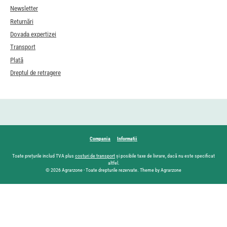
Newsletter
Returnări
Dovada expertizei
Transport
Plată
Dreptul de retragere
Compania
Informații
Toate prețurile includ TVA plus
costuri de transport
și posibile taxe de livrare, dacă nu este specificat
altfel.
© 2026 Agrarzone - Toate drepturile rezervate. Theme by Agrarzone