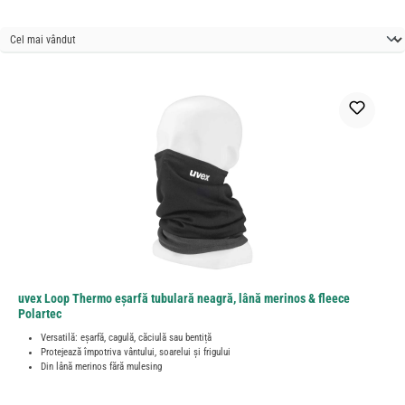
uvex Loop Thermo eșarfă tubulară neagră, lână merinos & fleece
Polartec
Versatilă: eșarfă, cagulă, căciulă sau bentiță
Protejează împotriva vântului, soarelui și frigului
Din lână merinos fără mulesing