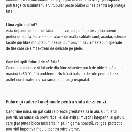
poți trage cu ușurință fularul tubular peste bărbie și nas pentru a-ți proteja
fața.
Lâna zgârie gâtul?
Asta depinde de tipul de lână. Lâna virgină pură poate zgâria uneori
pielea sensibilă. Fularele de călărie de înaltă calitate sunt, așadar, adesea
făcute din fibre moi precum fleece, bumbac fin sau amestecuri speciale
de fire care se simt extrem de delicate pe piele.
Cum îmi spăl fularul de călărie?
Gulerele din fleece și fularele din fibre sintetice pot fi de obicei spălate la
mașină la 30 °C fără probleme. Nu folosi balsam de rufe pentru fleece,
astfel încât materialul să rămână pufos și respirabil.
Fulare și gulere funcționale pentru viața de zi cu zi
Când vine iarna, un gât cald valorează greutatea sa în aur. Cu fularul
potrivit, nu numai că previi răcelile, dar eviți și mușchii înțepeniți ai gâtului
care ți-ar putea bloca mișcările în șa. În gama noastră, vei găsi protecția
potrivită împotriva frigului pentru orice vreme.