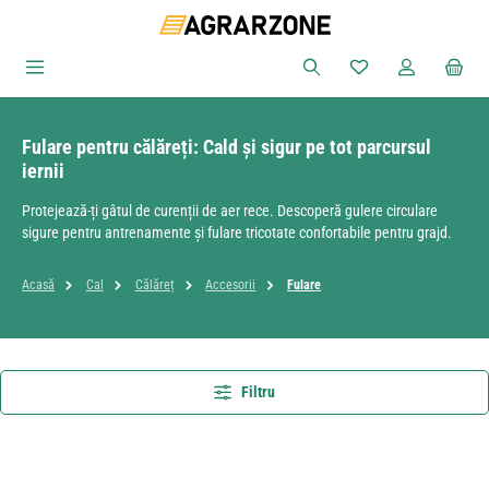
Sari la conținutul principal
Aveți 0 articole din
Fulare pentru călăreți: Cald și sigur pe tot parcursul
iernii
Protejează-ți gâtul de curenții de aer rece. Descoperă gulere circulare
sigure pentru antrenamente și fulare tricotate confortabile pentru grajd.
Acasă
Cal
Călăreț
Accesorii
Fulare
Filtru