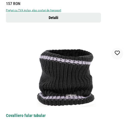
Preț obișnuit:
157 RON
Prețuri cu TVA inclus, plus costuri de transport
Detalii
Covalliero fular tubular