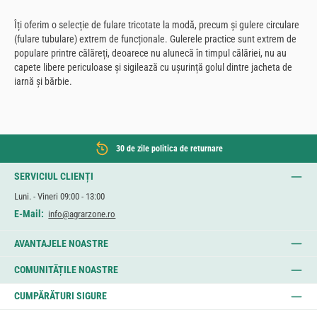
Îți oferim o selecție de fulare tricotate la modă, precum și gulere circulare
(fulare tubulare) extrem de funcționale. Gulerele practice sunt extrem de
populare printre călăreți, deoarece nu alunecă în timpul călăriei, nu au
capete libere periculoase și sigilează cu ușurință golul dintre jacheta de
iarnă și bărbie.
30 de zile politica de returnare
SERVICIUL CLIENȚI
Luni. - Vineri 09:00 - 13:00
E-Mail:
info@agrarzone.ro
AVANTAJELE NOASTRE
COMUNITĂȚILE NOASTRE
CUMPĂRĂTURI SIGURE