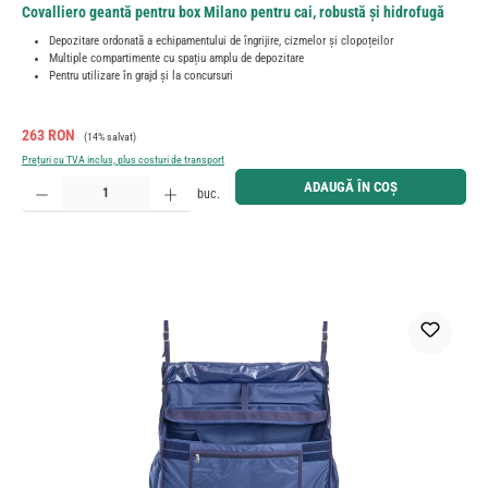
Covalliero geantă pentru box Milano pentru cai, robustă și hidrofugă
Depozitare ordonată a echipamentului de îngrijire, cizmelor și clopoțeilor
Multiple compartimente cu spațiu amplu de depozitare
Pentru utilizare în grajd și la concursuri
Preț de vânzare:
Preț obișnuit:
263 RON
(14% salvat)
Prețuri cu TVA inclus, plus costuri de transport
Cantitate produs: Introduceți cantitatea dorită sau utilizați butoanele pentru a mări sau micșora cant
ADAUGĂ ÎN COȘ
buc.