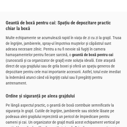
Geantă de boxă pentru cai: Spațiu de depozitare practic
chiar la boxă
Multe echipamente se acumulează rapid în viața de zi cu zi la grajd. Trusa
de îngrijire, jambierele, spray-ul împotriva muștelor și căpăstrul sunt
adesea necesare zilnic. Pentru a nu fi nevoie să fugiți în camera
harnașamentelor pentru fiecare sarcină, o
geantă de boxă pentru cai
(cunoscută și ca organizator de grajd) este soluția ideală. Este atașată
direct de ușa grajdului sau de grila boxei și oferă un spațiu generos de
depozitare pentru cele mai importante accesorii. Astfel, totul este imediat
la îndemână atunci când vă îngrijiți calul sau îl pregătiți pentru
antrenament.
Ordine și siguranță pe aleea grajdului
Pe lângă aspectul practic, o geantă de boxă contribuie semnificativ la
siguranța în grajd. Cutiile de îngrijire, jambierele sau sticlele lăsate pe
podeaua aleii grajdului reprezintă un pericol de împiedicare pentru
oameni și cai. Un organizator de grajd mută acest echipament vertical pe