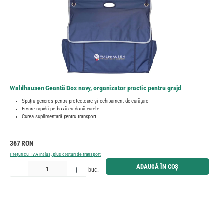
Waldhausen Geantă Box navy, organizator practic pentru grajd
Spațiu generos pentru protectoare și echipament de curățare
Fixare rapidă pe boxă cu două curele
Curea suplimentară pentru transport
Preț obișnuit:
367 RON
Prețuri cu TVA inclus, plus costuri de transport
Cantitate produs: Introduceți cantitatea dorită sau utilizați butoanele pentru a mări sau micșora cant
ADAUGĂ ÎN COȘ
buc.