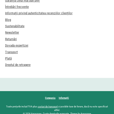
Garanția celui mai bun preț
Întrebări frecvente
Informații privind autenticitatea recenziilor clienților
Blog
Sustenabilitate
Newsletter
Returnări
Dovada expertizei
Transport
Plată
Dreptul de retragere
Compania
Informații
Toate prețurile includ TVA plus
costuri de transport
și posibile taxe de livrare, dacă nu este specificat
altfel.
© 2026 Agrarzone - Toate drepturile rezervate. Theme by Agrarzone