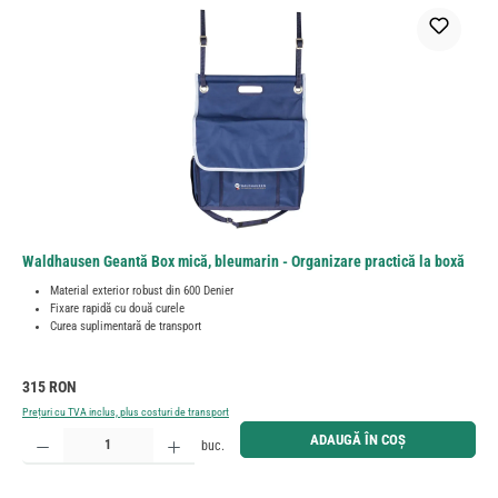
Waldhausen Geantă Box mică, bleumarin - Organizare practică la boxă
Material exterior robust din 600 Denier
Fixare rapidă cu două curele
Curea suplimentară de transport
Preț obișnuit:
315 RON
Prețuri cu TVA inclus, plus costuri de transport
Cantitate produs: Introduceți cantitatea dorită sau utilizați butoanele pentru a mări sau micșora cant
ADAUGĂ ÎN COȘ
buc.