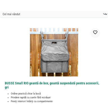
BUSSE Small RIO geantă de box, geantă suspendată pentru accesorii,
gri
Ordine practică chiar la boxă
Prindere rapidă cu curele fără reziduuri
Pereți interiori întăriți cu compartimente