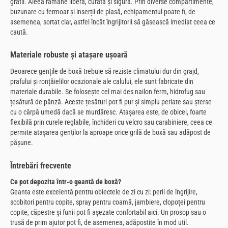
gratii. Aleea rămâne liberă, curată și sigură. Prin diverse compartimente,
buzunare cu fermoar și inserții de plasă, echipamentul poate fi, de
asemenea, sortat clar, astfel încât îngrijitorii să găsească imediat ceea ce
caută.
Materiale robuste și atașare ușoară
Deoarece gențile de boxă trebuie să reziste climatului dur din grajd,
prafului și ronțăielilor ocazionale ale calului, ele sunt fabricate din
materiale durabile. Se folosește cel mai des nailon ferm, hidrofug sau
țesătură de pânză. Aceste țesături pot fi pur și simplu periate sau șterse
cu o cârpă umedă dacă se murdăresc. Atașarea este, de obicei, foarte
flexibilă prin curele reglabile, închideri cu velcro sau carabiniere, ceea ce
permite atașarea genților la aproape orice grilă de boxă sau adăpost de
pășune.
Întrebări frecvente
Ce pot depozita într-o geantă de boxă?
Geanta este excelentă pentru obiectele de zi cu zi: perii de îngrijire,
scobitori pentru copite, spray pentru coamă, jambiere, clopoței pentru
copite, căpestre și funii pot fi așezate confortabil aici. Un prosop sau o
trusă de prim ajutor pot fi, de asemenea, adăpostite în mod util.