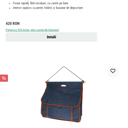
Fixare rapidă, fără reziduuri, cu curele pe bare
Interior spațios cu pereți întăriți și buzunar de depozitare
Preț obișnuit:
420 RON
Prețuri cu TVA inclus, plus costuri de transport
Detalii
%