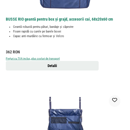
BUSSE RIO geantă pentru box și grajd, accesorii cai, 68x20x60 cm
Geantă robustă pentru pături, bandaje și căpestre
Fixare rapidă cu curele pe barele boxei
Capac anti-murdărie cu fermoar și Velcro
Preț obișnuit:
362 RON
Prețuri cu TVA inclus, plus costuri de transport
Detalii