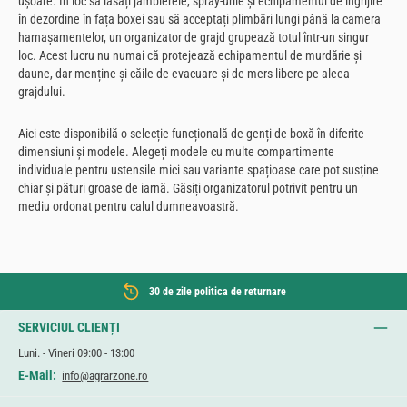
ușoare. În loc să lăsați jambierele, spray-urile și echipamentul de îngrijire
în dezordine în fața boxei sau să acceptați plimbări lungi până la camera
harnașamentelor, un organizator de grajd grupează totul într-un singur
loc. Acest lucru nu numai că protejează echipamentul de murdărie și
daune, dar menține și căile de evacuare și de mers libere pe aleea
grajdului.
Aici este disponibilă o selecție funcțională de genți de boxă în diferite
dimensiuni și modele. Alegeți modele cu multe compartimente
individuale pentru ustensile mici sau variante spațioase care pot susține
chiar și pături groase de iarnă. Găsiți organizatorul potrivit pentru un
mediu ordonat pentru calul dumneavoastră.
30 de zile politica de returnare
SERVICIUL CLIENȚI
Luni. - Vineri 09:00 - 13:00
E-Mail:
info@agrarzone.ro