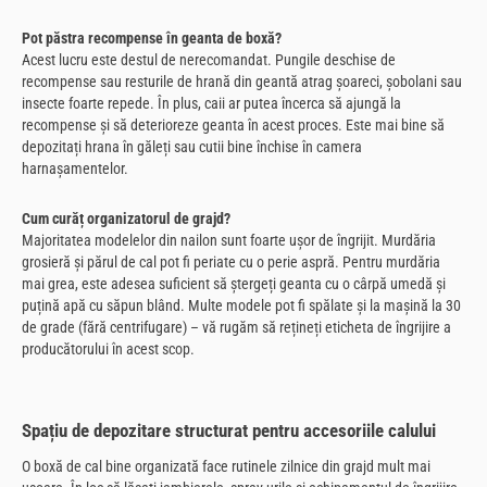
Pot păstra recompense în geanta de boxă?
Acest lucru este destul de nerecomandat. Pungile deschise de
recompense sau resturile de hrană din geantă atrag șoareci, șobolani sau
insecte foarte repede. În plus, caii ar putea încerca să ajungă la
recompense și să deterioreze geanta în acest proces. Este mai bine să
depozitați hrana în găleți sau cutii bine închise în camera
harnașamentelor.
Cum curăț organizatorul de grajd?
Majoritatea modelelor din nailon sunt foarte ușor de îngrijit. Murdăria
grosieră și părul de cal pot fi periate cu o perie aspră. Pentru murdăria
mai grea, este adesea suficient să ștergeți geanta cu o cârpă umedă și
puțină apă cu săpun blând. Multe modele pot fi spălate și la mașină la 30
de grade (fără centrifugare) – vă rugăm să rețineți eticheta de îngrijire a
producătorului în acest scop.
Spațiu de depozitare structurat pentru accesoriile calului
O boxă de cal bine organizată face rutinele zilnice din grajd mult mai