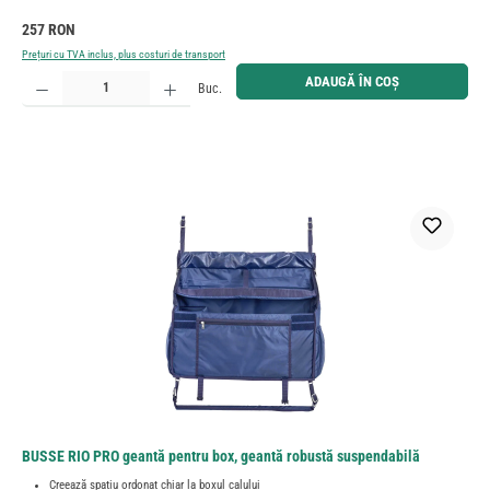
Preț obișnuit:
257 RON
Prețuri cu TVA inclus, plus costuri de transport
Cantitate produs: Introduceți cantitatea dorită sau utilizați butoanele pentru a mări sau micșora cant
ADAUGĂ ÎN COȘ
Buc.
BUSSE RIO PRO geantă pentru box, geantă robustă suspendabilă
Creează spațiu ordonat chiar la boxul calului