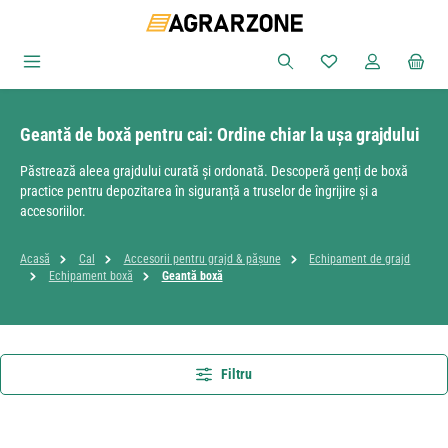
Sari la conținutul principal
Aveți 0 articole din
Geantă de boxă pentru cai: Ordine chiar la ușa grajdului
Păstrează aleea grajdului curată și ordonată. Descoperă genți de boxă
practice pentru depozitarea în siguranță a truselor de îngrijire și a
accesoriilor.
Acasă
Cal
Accesorii pentru grajd & pășune
Echipament de grajd
Echipament boxă
Geantă boxă
Filtru