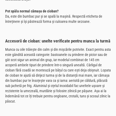
Pot spăla normal cămașa de cioban?
Da, este din bumbac pur și se spală la mașină. Respectă eticheta de
întreținere și își păstrează forma și culoarea multe sezoane.
Accesorii de cioban: unelte verificate pentru munca la turmă
Munca cu oile trăiește din calm și din mișcările potrivite. Exact pentru asta
este gândită această categorie: bastoanele cu prindere de picior sau de
gât scot sigur un animal din grup, iar modelul combinat de 145 cm
acoperă ambele tipuri de prindere într-o singură unealtă. Cârligul de
cioban fără coadă se montează pe bățul cu care ești deja obișnuit. Lopata
de cioban te ajută să dirijezi turma și de la distanță mai mare, iar cămașa
din bumbac pur te însoțește vara ca și iarna: aerisită pe căldură, plăcută
sub jachetă pe frig. Aluminiul și oțelul inoxidabil fac uneltele ușoare și
rezistente la umezeală, murdărie și folosire zilnică pe pășune. Așa ai la
îndemână tot ce îți trebuie pentru ongloane, crotalii, tuns și scosul zilnic la
păscut.