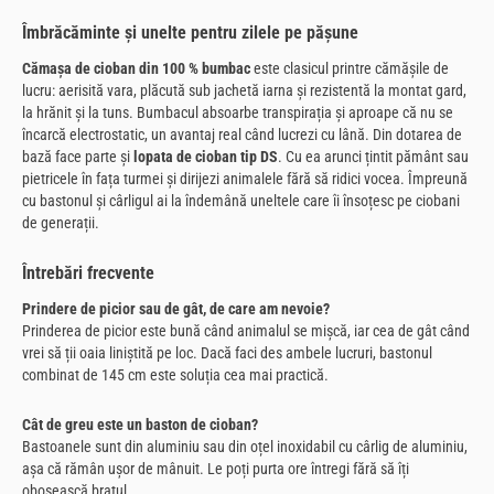
Îmbrăcăminte și unelte pentru zilele pe pășune
Cămașa de cioban din 100 % bumbac
este clasicul printre cămășile de
lucru: aerisită vara, plăcută sub jachetă iarna și rezistentă la montat gard,
la hrănit și la tuns. Bumbacul absoarbe transpirația și aproape că nu se
încarcă electrostatic, un avantaj real când lucrezi cu lână. Din dotarea de
bază face parte și
lopata de cioban tip DS
. Cu ea arunci țintit pământ sau
pietricele în fața turmei și dirijezi animalele fără să ridici vocea. Împreună
cu bastonul și cârligul ai la îndemână uneltele care îi însoțesc pe ciobani
de generații.
Întrebări frecvente
Prindere de picior sau de gât, de care am nevoie?
Prinderea de picior este bună când animalul se mișcă, iar cea de gât când
vrei să ții oaia liniștită pe loc. Dacă faci des ambele lucruri, bastonul
combinat de 145 cm este soluția cea mai practică.
Cât de greu este un baston de cioban?
Bastoanele sunt din aluminiu sau din oțel inoxidabil cu cârlig de aluminiu,
așa că rămân ușor de mânuit. Le poți purta ore întregi fără să îți
obosească brațul.