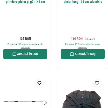
prindere picior și gât 145 cm
picior lung 135 cm, aluminiu
Preț obișnuit:
Preț de vânzare:
Preț obișnuit:
137 RON
110 RON
(6% salvat)
Prețuri cu TVA inclus, plus costuri de
Prețuri cu TVA inclus, plus costuri de
transport
transport
ADAUGĂ ÎN COȘ
ADAUGĂ ÎN COȘ