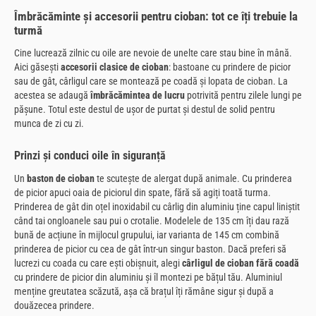
Îmbrăcăminte și accesorii pentru cioban: tot ce îți trebuie la
turmă
Cine lucrează zilnic cu oile are nevoie de unelte care stau bine în mână.
Aici găsești
accesorii clasice de cioban
: bastoane cu prindere de picior
sau de gât, cârligul care se montează pe coadă și lopata de cioban. La
acestea se adaugă
îmbrăcămintea de lucru
potrivită pentru zilele lungi pe
pășune. Totul este destul de ușor de purtat și destul de solid pentru
munca de zi cu zi.
Prinzi și conduci oile în siguranță
Un
baston de cioban
te scutește de alergat după animale. Cu prinderea
de picior apuci oaia de piciorul din spate, fără să agiți toată turma.
Prinderea de gât din oțel inoxidabil cu cârlig din aluminiu ține capul liniștit
când tai ongloanele sau pui o crotalie. Modelele de 135 cm îți dau rază
bună de acțiune în mijlocul grupului, iar varianta de 145 cm combină
prinderea de picior cu cea de gât într-un singur baston. Dacă preferi să
lucrezi cu coada cu care ești obișnuit, alegi
cârligul de cioban fără coadă
cu prindere de picior din aluminiu și îl montezi pe bățul tău. Aluminiul
menține greutatea scăzută, așa că brațul îți rămâne sigur și după a
douăzecea prindere.