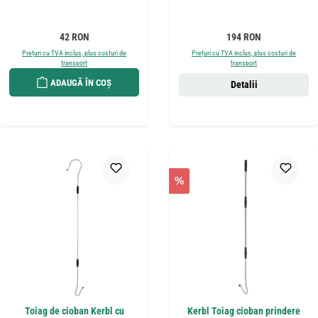
Preț obișnuit:
Preț obișnuit:
42 RON
194 RON
Prețuri cu TVA inclus, plus costuri de
Prețuri cu TVA inclus, plus costuri de
transport
transport
ADAUGĂ ÎN COȘ
Detalii
%
Toiag de cioban Kerbl cu
Kerbl Toiag cioban prindere