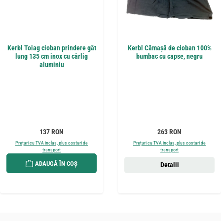
Kerbl Toiag cioban prindere gât
Kerbl Cămașă de cioban 100%
lung 135 cm inox cu cârlig
bumbac cu capse, negru
aluminiu
Preț obișnuit:
Preț obișnuit:
137 RON
263 RON
Prețuri cu TVA inclus, plus costuri de
Prețuri cu TVA inclus, plus costuri de
transport
transport
ADAUGĂ ÎN COȘ
Detalii