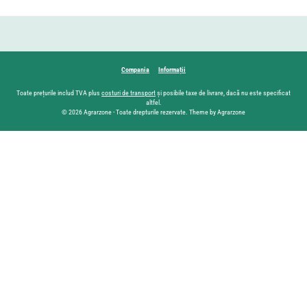
Compania
Informații
Toate prețurile includ TVA plus
costuri de transport
și posibile taxe de livrare, dacă nu este specificat
altfel.
© 2026 Agrarzone - Toate drepturile rezervate. Theme by Agrarzone