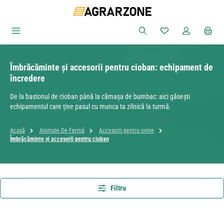
Sari la conținutul principal
Aveți 0 articole din
Îmbrăcăminte și accesorii pentru cioban: echipament de
încredere
De la bastonul de cioban până la cămașa de bumbac: aici găsești
echipamentul care ține pasul cu munca ta zilnică la turmă.
Acasă
Animale De Fermă
Accesorii pentru ovine
Îmbrăcăminte și accesorii pentru cioban
Filtru