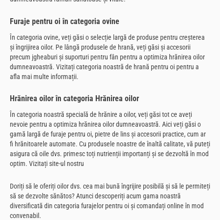
Furaje pentru oi în categoria ovine
În categoria ovine, veți găsi o selecție largă de produse pentru creșterea
și îngrijirea oilor. Pe lângă produsele de hrană, veți găsi și accesorii
precum jgheaburi și suporturi pentru fân pentru a optimiza hrănirea oilor
dumneavoastră. Vizitați categoria noastră de hrană pentru oi pentru a
afla mai multe informații.
Hrănirea oilor în categoria Hrănirea oilor
În categoria noastră specială de hrănire a oilor, veți găsi tot ce aveți
nevoie pentru a optimiza hrănirea oilor dumneavoastră. Aici veți găsi o
gamă largă de furaje pentru oi, pietre de lins și accesorii practice, cum ar
fi hrănitoarele automate. Cu produsele noastre de înaltă calitate, vă puteți
asigura că oile dvs. primesc toți nutrienții importanți și se dezvoltă în mod
optim. Vizitați site-ul nostru
Doriți să le oferiți oilor dvs. cea mai bună îngrijire posibilă și să le permiteți
să se dezvolte sănătos? Atunci descoperiți acum gama noastră
diversificată din categoria furajelor pentru oi și comandați online în mod
convenabil.