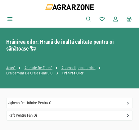
Sari la conținutul principal
Aveți 0 articole din
Hrănirea oilor: Hrană de înaltă calitate pentru oi
sănătoase 🐑
Acasă
Animale De Fermă
Accesorii pentru ovine
Echipament De Grajd Pentru Oi
Hrănirea Oilor
Jgheab De Hrănire Pentru Oi
Raft Pentru Fân Oi