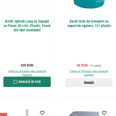
Kerbl Jgheab Lung cu Supapă
Kerbl iesle de transport cu
cu Flotor, 42 Litri, Plastic, Țeavă
suport de agatare, 12 l plastic
din Oțel Inoxidabil
Preț obișnuit:
Preț de vânzare:
Preț obișnuit:
630 RON
68 RON
(7% salvat)
Prețuri cu TVA inclus, plus costuri de
Prețuri cu TVA inclus, plus costuri de
transport
transport
ADAUGĂ ÎN COȘ
Detalii