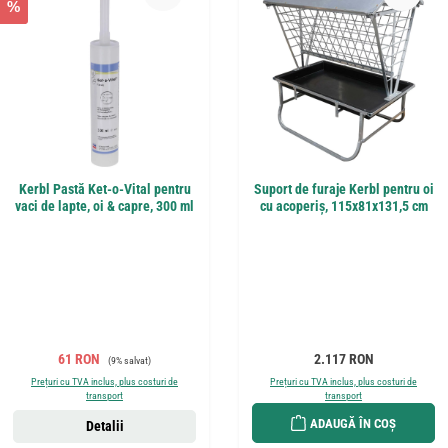
%
Kerbl Pastă Ket-o-Vital pentru
Suport de furaje Kerbl pentru oi
vaci de lapte, oi & capre, 300 ml
cu acoperiș, 115x81x131,5 cm
Preț de vânzare:
Preț obișnuit:
Preț obișnuit:
61 RON
2.117 RON
(9% salvat)
Prețuri cu TVA inclus, plus costuri de
Prețuri cu TVA inclus, plus costuri de
transport
transport
ADAUGĂ ÎN COȘ
Detalii