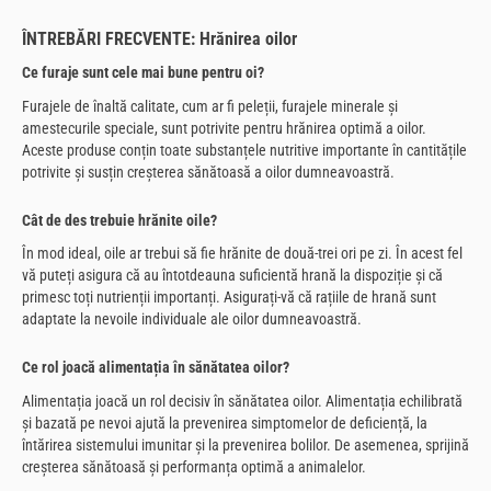
ÎNTREBĂRI FRECVENTE: Hrănirea oilor
Ce furaje sunt cele mai bune pentru oi?
Furajele de înaltă calitate, cum ar fi peleții, furajele minerale și
amestecurile speciale, sunt potrivite pentru hrănirea optimă a oilor.
Aceste produse conțin toate substanțele nutritive importante în cantitățile
potrivite și susțin creșterea sănătoasă a oilor dumneavoastră.
Cât de des trebuie hrănite oile?
În mod ideal, oile ar trebui să fie hrănite de două-trei ori pe zi. În acest fel
vă puteți asigura că au întotdeauna suficientă hrană la dispoziție și că
primesc toți nutrienții importanți. Asigurați-vă că rațiile de hrană sunt
adaptate la nevoile individuale ale oilor dumneavoastră.
Ce rol joacă alimentația în sănătatea oilor?
Alimentația joacă un rol decisiv în sănătatea oilor. Alimentația echilibrată
și bazată pe nevoi ajută la prevenirea simptomelor de deficiență, la
întărirea sistemului imunitar și la prevenirea bolilor. De asemenea, sprijină
creșterea sănătoasă și performanța optimă a animalelor.