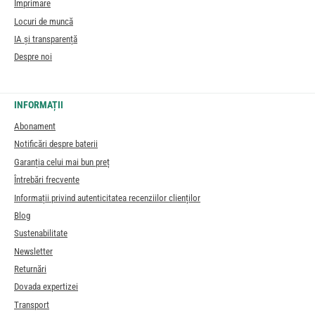
Imprimare
Locuri de muncă
IA și transparență
Despre noi
INFORMAȚII
Abonament
Notificări despre baterii
Garanția celui mai bun preț
Întrebări frecvente
Informații privind autenticitatea recenziilor clienților
Blog
Sustenabilitate
Newsletter
Returnări
Dovada expertizei
Transport