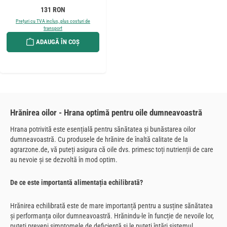
Preț obișnuit:
131 RON
Prețuri cu TVA inclus, plus costuri de
transport
ADAUGĂ ÎN COȘ
Hrănirea oilor - Hrana optimă pentru oile dumneavoastră
Hrana potrivită este esențială pentru sănătatea și bunăstarea oilor
dumneavoastră. Cu produsele de hrănire de înaltă calitate de la
agrarzone.de, vă puteți asigura că oile dvs. primesc toți nutrienții de care
au nevoie și se dezvoltă în mod optim.
De ce este importantă alimentația echilibrată?
Hrănirea echilibrată este de mare importanță pentru a susține sănătatea
și performanța oilor dumneavoastră. Hrănindu-le în funcție de nevoile lor,
puteți preveni simptomele de deficiență și le puteți întări sistemul