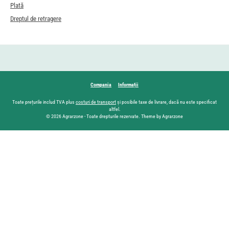
Plată
Dreptul de retragere
Compania
Informații
Toate prețurile includ TVA plus
costuri de transport
și posibile taxe de livrare, dacă nu este specificat
altfel.
© 2026 Agrarzone - Toate drepturile rezervate. Theme by Agrarzone