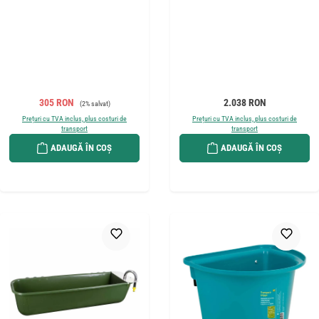
Preț de vânzare:
Preț obișnuit:
Preț obișnuit:
305 RON
2.038 RON
(2% salvat)
Prețuri cu TVA inclus, plus costuri de
Prețuri cu TVA inclus, plus costuri de
transport
transport
ADAUGĂ ÎN COȘ
ADAUGĂ ÎN COȘ