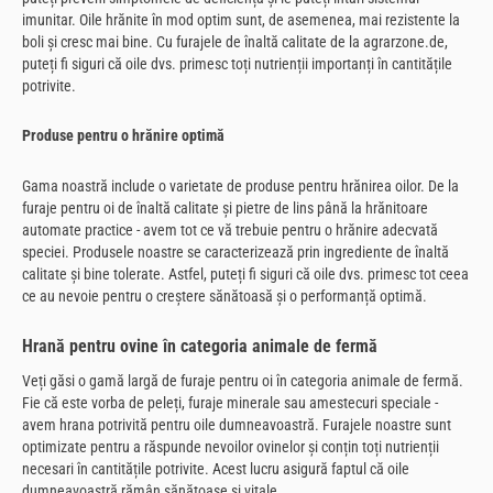
imunitar. Oile hrănite în mod optim sunt, de asemenea, mai rezistente la
boli și cresc mai bine. Cu furajele de înaltă calitate de la agrarzone.de,
puteți fi siguri că oile dvs. primesc toți nutrienții importanți în cantitățile
potrivite.
Produse pentru o hrănire optimă
Gama noastră include o varietate de produse pentru hrănirea oilor. De la
furaje pentru oi de înaltă calitate și pietre de lins până la hrănitoare
automate practice - avem tot ce vă trebuie pentru o hrănire adecvată
speciei. Produsele noastre se caracterizează prin ingrediente de înaltă
calitate și bine tolerate. Astfel, puteți fi siguri că oile dvs. primesc tot ceea
ce au nevoie pentru o creștere sănătoasă și o performanță optimă.
Hrană pentru ovine în categoria animale de fermă
Veți găsi o gamă largă de furaje pentru oi în categoria animale de fermă.
Fie că este vorba de peleți, furaje minerale sau amestecuri speciale -
avem hrana potrivită pentru oile dumneavoastră. Furajele noastre sunt
optimizate pentru a răspunde nevoilor ovinelor și conțin toți nutrienții
necesari în cantitățile potrivite. Acest lucru asigură faptul că oile
dumneavoastră rămân sănătoase și vitale.