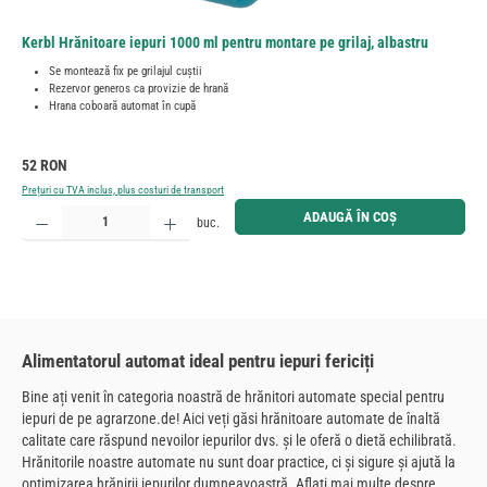
Kerbl Hrănitoare iepuri 1000 ml pentru montare pe grilaj, albastru
Se montează fix pe grilajul cuștii
Rezervor generos ca provizie de hrană
Hrana coboară automat în cupă
Preț obișnuit:
52 RON
Prețuri cu TVA inclus, plus costuri de transport
Cantitate produs: Introduceți cantitatea dorită sau utilizați butoanele pentru a mări sau micșora cant
ADAUGĂ ÎN COȘ
buc.
Alimentatorul automat ideal pentru iepuri fericiți
Bine ați venit în categoria noastră de hrănitori automate special pentru
iepuri de pe agrarzone.de! Aici veți găsi hrănitoare automate de înaltă
calitate care răspund nevoilor iepurilor dvs. și le oferă o dietă echilibrată.
Hrănitorile noastre automate nu sunt doar practice, ci și sigure și ajută la
optimizarea hrănirii iepurilor dumneavoastră. Aflați mai multe despre