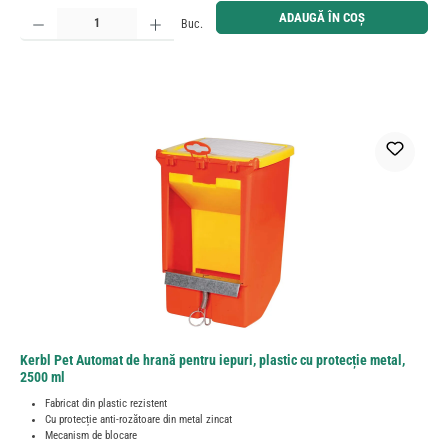
Cantitate produs: Introduceți cantitatea dorită sau utilizați butoanele pentru a mări sau micșora cant
ADAUGĂ ÎN COȘ
Buc.
Kerbl Pet Automat de hrană pentru iepuri, plastic cu protecție metal,
2500 ml
Fabricat din plastic rezistent
Cu protecție anti-rozătoare din metal zincat
Mecanism de blocare