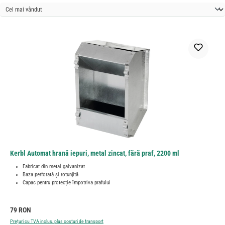
Kerbl Automat hrană iepuri, metal zincat, fără praf, 2200 ml
Fabricat din metal galvanizat
Baza perforată și rotunjită
Capac pentru protecție împotriva prafului
Preț obișnuit:
79 RON
Prețuri cu TVA inclus, plus costuri de transport