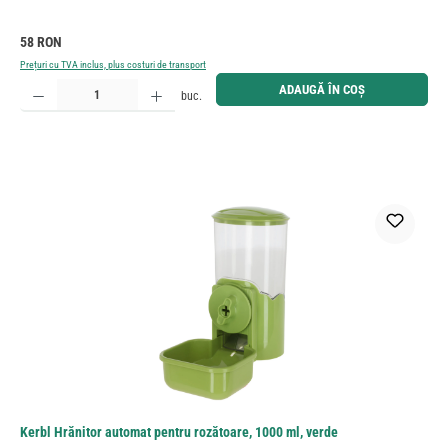
Preț obișnuit:
58 RON
Prețuri cu TVA inclus, plus costuri de transport
Cantitate produs: Introduceți cantitatea dorită sau utilizați butoanele pentru a mări sau micșora cant
ADAUGĂ ÎN COȘ
buc.
Kerbl Hrănitor automat pentru rozătoare, 1000 ml, verde