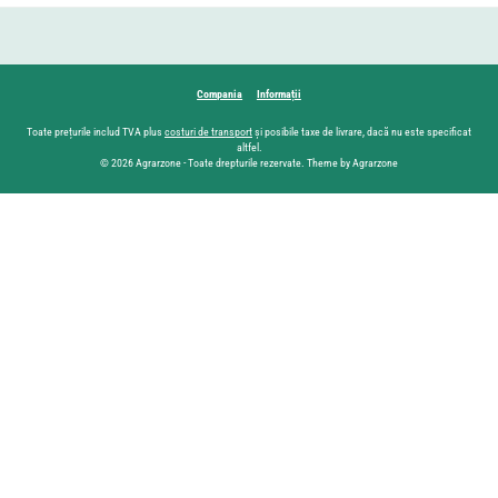
Compania
Informații
Toate prețurile includ TVA plus
costuri de transport
și posibile taxe de livrare, dacă nu este specificat
altfel.
© 2026 Agrarzone - Toate drepturile rezervate. Theme by Agrarzone