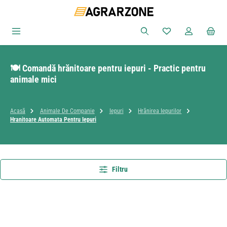
Sari la conținutul principal
Aveți 0 articole din
🍽️ Comandă hrănitoare pentru iepuri - Practic pentru
animale mici
Acasă
Animale De Companie
Iepuri
Hrănirea Iepurilor
Hranitoare Automata Pentru Iepuri
Filtru