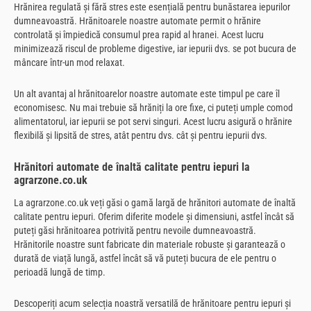
Hrănirea regulată și fără stres este esențială pentru bunăstarea iepurilor
dumneavoastră. Hrănitoarele noastre automate permit o hrănire
controlată și împiedică consumul prea rapid al hranei. Acest lucru
minimizează riscul de probleme digestive, iar iepurii dvs. se pot bucura de
mâncare într-un mod relaxat.
Un alt avantaj al hrănitoarelor noastre automate este timpul pe care îl
economisesc. Nu mai trebuie să hrăniți la ore fixe, ci puteți umple comod
alimentatorul, iar iepurii se pot servi singuri. Acest lucru asigură o hrănire
flexibilă și lipsită de stres, atât pentru dvs. cât și pentru iepurii dvs.
Hrănitori automate de înaltă calitate pentru iepuri la
agrarzone.co.uk
La agrarzone.co.uk veți găsi o gamă largă de hrănitori automate de înaltă
calitate pentru iepuri. Oferim diferite modele și dimensiuni, astfel încât să
puteți găsi hrănitoarea potrivită pentru nevoile dumneavoastră.
Hrănitorile noastre sunt fabricate din materiale robuste și garantează o
durată de viață lungă, astfel încât să vă puteți bucura de ele pentru o
perioadă lungă de timp.
Descoperiți acum selecția noastră versatilă de hrănitoare pentru iepuri și