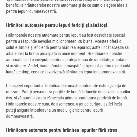
beneficiile hrănitoarelor noastre automate și de ce sunt o alegere ideală
pentru iepurii dumneavoastră.
Hrănitori automate pentru iepuri fericiți și sănătoși
Hrănitoarele noastre automate pentru iepuri au fost dezvoltate special
pentru a răspunde nevoilor micilor prieteni cu blană. Acestea oferă o
soluție simplă și eficientă pentru hrănirea iepurilor, astfel încât aceștia să
aibă acces la hrană proaspătă în orice moment. Hrănitoarele noastre
automate sunt concepute pentru a proteja hrana de umiditate, murdărie
și rozătoare. Astfel, hrana rămâne proaspătă și igienică pentru o perioadă
lungă de timp, ceea ce favorizează sănătatea iepurilor dumneavoastră.
Un aspect important al hrănitoarelor noastre automate este ușurința de
utilizare. Puteți personaliza porțiile de hrană în funcție de nevoile iepurilor
dvs. și vă puteți asigura că aceștia primesc cantitatea potrivită de hrană.
Hrănitoarele noastre sunt, de asemenea, ușor de curățat, astfel încât
puteți asigura întotdeauna un mediu igienic pentru iepurii
dumneavoastră.
Hrănitoare automate pentru hrănirea iepurilor fără stres