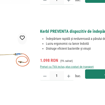
buc.
Kerbl PREVENTA dispozitiv de îndepărt
Îndepărtare rapidă și nedureroasă a părului d
Lucru ergonomic cu lance îndoită
Distruge eficient bacteriile și virușii
Preț de vânzare:
Preț obișnuit:
1.098 RON
(9% salvat)
Prețuri cu TVA inclus, plus costuri de transport
Cantitate produs: Introduceți cantitatea dorită sau
buc.