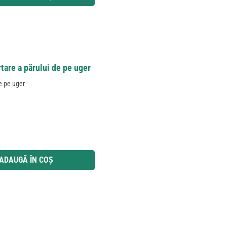
are a părului de pe uger
e pe uger
 utilizați butoanele pentru a mări sau micșora cantitatea.
ADAUGĂ ÎN COȘ