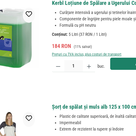
Kerbl Loțiune de Spălare a Ugerului Co
Curățare intensivă a ugerului și tetinelor înai
Componente de îngrijire pentru piele moale și
Formulă cu pH neutru
Conținut:
5 Litri
(37 RON / 1 Litri)
Preț de vânzare:
Preț obișnuit:
184 RON
(11% salvat)
Prețuri cu TVA inclus, plus costuri de transport
Cantitate produs: Introduceți cantitatea dorită sau
buc.
Șorț de spălat și muls alb 125 x 100 c
Plastic de calitate superioară, de înaltă calita
Impermeabil
Extrem de rezistent la rupere și îndoire