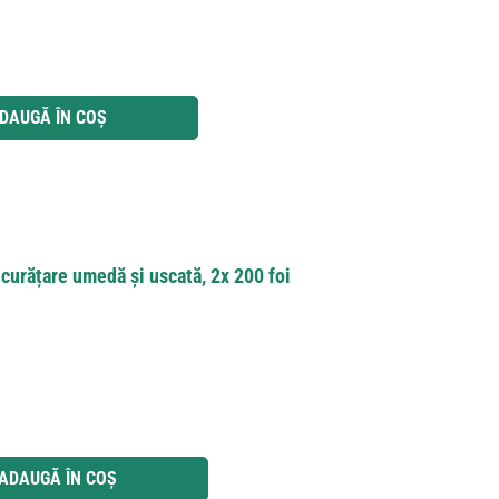
 utilizați butoanele pentru a mări sau micșora cantitatea.
DAUGĂ ÎN COȘ
curățare umedă și uscată, 2x 200 foi
 utilizați butoanele pentru a mări sau micșora cantitatea.
ADAUGĂ ÎN COȘ