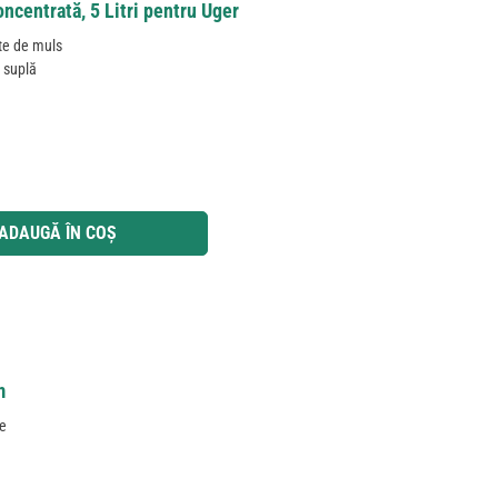
ncentrată, 5 Litri pentru Uger
nte de muls
 suplă
 utilizați butoanele pentru a mări sau micșora cantitatea.
ADAUGĂ ÎN COȘ
m
te