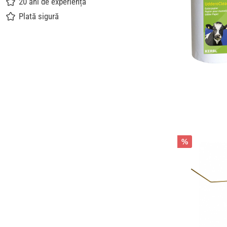
20 ani de experiență
Plată sigură
%