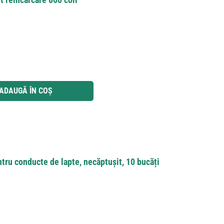
 utilizați butoanele pentru a mări sau micșora cantitatea.
ADAUGĂ ÎN COȘ
tru conducte de lapte, necăptușit, 10 bucăți