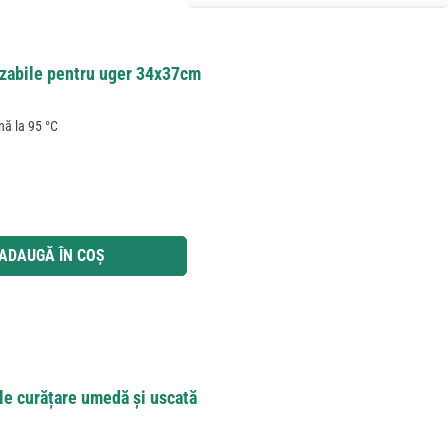
izabile pentru uger 34x37cm
nă la 95 °C
ă
 utilizați butoanele pentru a mări sau micșora cantitatea.
ADAUGĂ ÎN COȘ
le curățare umedă și uscată