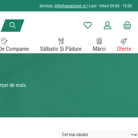
Serviciu:
info@agrarzone.ro
| Luni - Vineri 09:00 - 13:00
Aveți 0 articole din lista de
De Companie
Sălbatic Și Pădure
Mărci
Oferte
rțuri de muls.