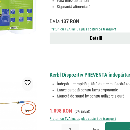
Fără miez de carton
Siguranță alimentară
Preț obișnuit:
De la
137 RON
Prețuri cu TVA inclus, plus costuri de transport
Detalii
Kerbl Dispozitiv PREVENTA îndepărtar
Îndepărtare rapidă și fără durere cu flacără r
Lance curbată pentru lucru ergonomic
Manetă de stand-by pentru utilizare sigură
Preț de vânzare:
Preț obișnuit:
1.098 RON
(5% salvat)
Prețuri cu TVA inclus, plus costuri de transport
Cantitate produs: Introduceți cantitatea dorită sau