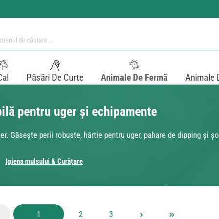
Cal
Păsări De Curte
Animale De Fermă
Animale 
bilă pentru uger și echipamente
. Găsește perii robuste, hârtie pentru uger, pahare de dipping și șo
Igiena mulsului & Curățare
Pagina
Pagina
Pagina
1
2
3