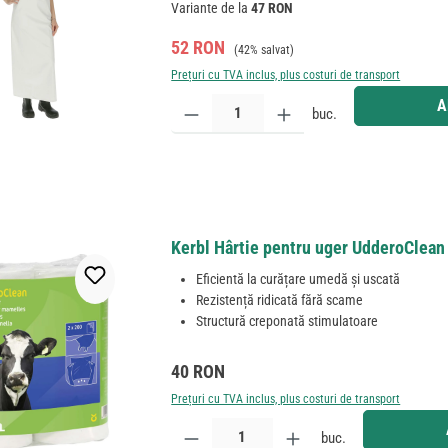
Variante de la
47 RON
Preț de vânzare:
Preț obișnuit:
52 RON
(42% salvat)
Prețuri cu TVA inclus, plus costuri de transport
Cantitate produs: Introduceți cantitatea dorită sau
A
buc.
Kerbl Hârtie pentru uger UdderoClean 
Eficientă la curățare umedă și uscată
Rezistență ridicată fără scame
Structură creponată stimulatoare
Preț obișnuit:
40 RON
Prețuri cu TVA inclus, plus costuri de transport
Cantitate produs: Introduceți cantitatea dorită sau
buc.