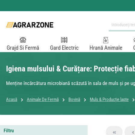
i la conținutul principal
Sari la căutare
Sari la navigarea principală
Grajd Si Fermă
Gard Electric
Hrană Animale
Igiena mulsului & Curățare: Protecție fia
Menține încărcătura microbiană scăzută în sala de muls și pe uger
Acasă
Animale De Fermă
Bovină
Muls & Producție lapte
Filtru