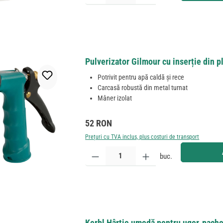
Pulverizator Gilmour cu inserție din p
Potrivit pentru apă caldă și rece
Carcasă robustă din metal turnat
Mâner izolat
Preț obișnuit:
52 RON
Prețuri cu TVA inclus, plus costuri de transport
Cantitate produs: Introduceți cantitatea dorită sau
buc.
Kerbl Hârtie umedă pentru uger, pache