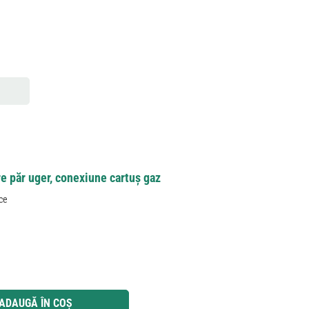
e păr uger, conexiune cartuș gaz
ece
 utilizați butoanele pentru a mări sau micșora cantitatea.
ADAUGĂ ÎN COȘ