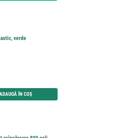
lastic, verde
 utilizați butoanele pentru a mări sau micșora cantitatea.
ADAUGĂ ÎN COȘ
t reîncărcare 800 coli