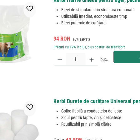
Efect de stimulare prin structura creponată
Utilizabilă imediat, economisește timp
Efect puternic de curățare
Preț de vânzare:
Preț obișnuit:
94 RON
(6% salvat)
Prețuri cu TVA inclus, plus costuri de transport
Cantitate produs: Introduceți cantitatea dorită sau
buc.
Kerbl Burete de curățare Universal pen
Golire fiabilă a conductelor de lapte
Sigur pentru lapte, vin și delicatese
Reutilizabil prin simplă clătire
Preț de vânzare:
Preț obișnuit:
De la
40 RON