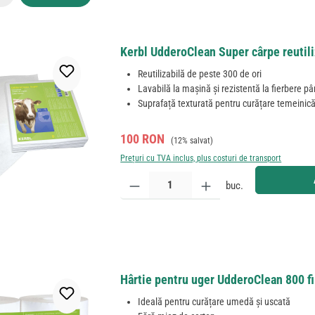
Kerbl UdderoClean Super cârpe reutil
Reutilizabilă de peste 300 de ori
Lavabilă la mașină și rezistentă la fierbere pâ
Suprafață texturată pentru curățare temeinic
Preț de vânzare:
Preț obișnuit:
100 RON
(12% salvat)
Prețuri cu TVA inclus, plus costuri de transport
Cantitate produs: Introduceți cantitatea dorită sau
buc.
Hârtie pentru uger UdderoClean 800 fi
Ideală pentru curățare umedă și uscată