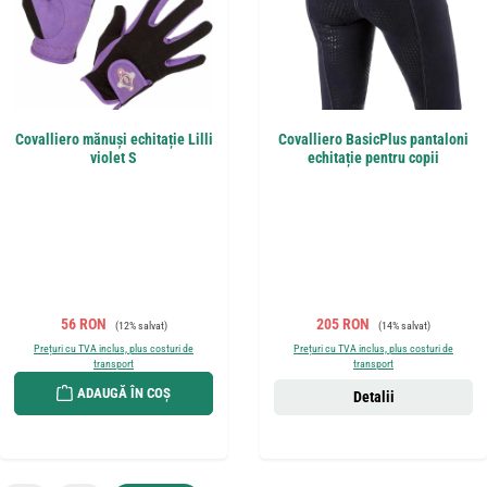
Covalliero mănuși echitație Lilli
Covalliero BasicPlus pantaloni
violet S
echitație pentru copii
Preț de vânzare:
Preț obișnuit:
Preț de vânzare:
Preț obișnuit:
56 RON
205 RON
(12% salvat)
(14% salvat)
Prețuri cu TVA inclus, plus costuri de
Prețuri cu TVA inclus, plus costuri de
transport
transport
ADAUGĂ ÎN COȘ
Detalii