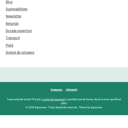
Blog
Sustenabilitate
Newsletter
Returnări
Dovada expertizei
Transport
Plată
Dreptul de retragere
Compania
Informații
Toate prețurile includ TVA plus
costuri de transport
și posibile taxe de livrare, dacă nu este specificat
altfel.
© 2026 Agrarzone - Toate drepturile rezervate. Theme by Agrarzone