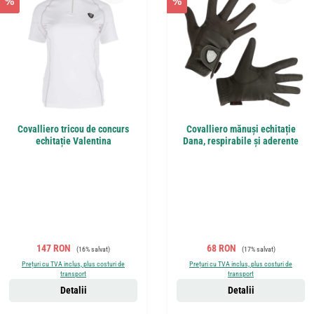
%
%
Covalliero tricou de concurs
Covalliero mănuși echitație
echitație Valentina
Dana, respirabile și aderente
Preț de vânzare:
Preț obișnuit:
Preț de vânzare:
Preț obișnuit:
147 RON
68 RON
(16% salvat)
(17% salvat)
Prețuri cu TVA inclus, plus costuri de
Prețuri cu TVA inclus, plus costuri de
transport
transport
Detalii
Detalii