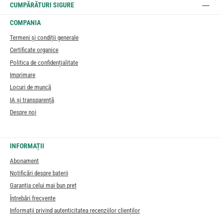
CUMPĂRĂTURI SIGURE
COMPANIA
Termeni și condiții generale
Certificate organice
Politica de confidențialitate
Imprimare
Locuri de muncă
IA și transparență
Despre noi
INFORMAȚII
Abonament
Notificări despre baterii
Garanția celui mai bun preț
Întrebări frecvente
Informații privind autenticitatea recenziilor clienților