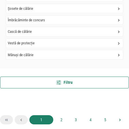
Șosete de călărie
Îmbrăcăminte de concurs
Cască de călărie
Vestă de protecție
Mănuși de călărie
Filtru
Pagina
Pagina
Pagina
Pagina
Pagina
1
2
3
4
5