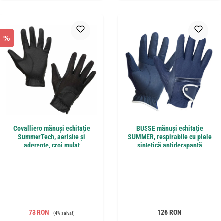
%
Covalliero mănuși echitație
BUSSE mănuși echitație
SummerTech, aerisite și
SUMMER, respirabile cu piele
aderente, croi mulat
sintetică antiderapantă
Preț de vânzare:
Preț obișnuit:
Preț obișnuit:
73 RON
126 RON
(4% salvat)