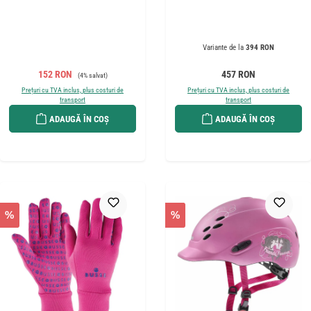
Variante de la
394 RON
Preț de vânzare:
Preț obișnuit:
Preț obișnuit:
152 RON
457 RON
(4% salvat)
Prețuri cu TVA inclus, plus costuri de
Prețuri cu TVA inclus, plus costuri de
transport
transport
ADAUGĂ ÎN COȘ
ADAUGĂ ÎN COȘ
%
%