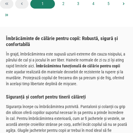
Pagina
Pagina
Pagina
Pagina
Pagina
1
2
3
4
5
Îmbrăcăminte de călărie pentru copii: Robustă, sigură și
confortabilă
În grajd, îmbrăcămintea este supusă uzurii extreme din cauza nisipului, a
părului de cal și a jocului în aer liber. Hainele normale de zi cu zi își ating
rapid limitele aici.
Îmbrăcămintea funcțională de călărie pentru copii
este așadar realizată din materiale deosebit de rezistente la rupere și la
murdărie. Protejează copilul de frecarea din șa precum și de frig, oferind
în același timp libertate deplină de mișcare.
Siguranță și confort pentru tinerii călăreți
Siguranța începe cu îmbrăcămintea potrivită. Pantalonii și colanții cu grip
din silicon oferă copiilor suportul necesar în șa pentru a prinde încredere
în cal. Pentru îmbrăcămintea exterioară, cum ar fi jachetele și vestele, se
acordă atenție croielilor strânse pe corp, astfel încât copilul să nu se poată
agăța. Glugile jachetelor pentru copii ar trebui în mod ideal să fie