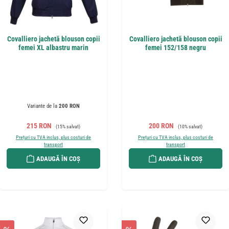
Covalliero jachetă blouson copii
Covalliero jachetă blouson copii
femei XL albastru marin
femei 152/158 negru
Variante de la
200 RON
Preț de vânzare:
Preț obișnuit:
Preț de vânzare:
Preț obișnuit:
215 RON
200 RON
(15% salvat)
(10% salvat)
Prețuri cu TVA inclus, plus costuri de
Prețuri cu TVA inclus, plus costuri de
transport
transport
ADAUGĂ ÎN COȘ
ADAUGĂ ÎN COȘ