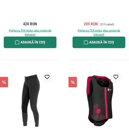
Preț obișnuit:
Preț de vânzare:
Preț obișnuit:
420 RON
205 RON
(21% salvat)
Prețuri cu TVA inclus, plus costuri de
Prețuri cu TVA inclus, plus costuri de
transport
transport
ADAUGĂ ÎN COȘ
ADAUGĂ ÎN COȘ
%
%