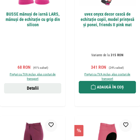
BUSSE mănuși de iarnă LARS,
uvex onyxx decor cască de
mănuși de echitație cu grip din
echitație copii, model prințesă
silicon
și ponei, friends II pink mat
Variante de la
315 RON
Preț de vânzare:
Preț obișnuit:
Preț de vânzare:
Preț obișnuit:
68 RON
341 RON
(41% salvat)
(24% salvat)
Prețuri cu TVA inclus, plus costuri de
Prețuri cu TVA inclus, plus costuri de
transport
transport
ADAUGĂ ÎN COȘ
Detalii
%