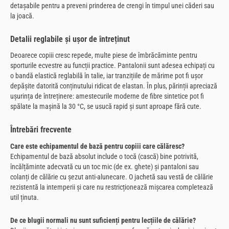
detașabile pentru a preveni prinderea de crengi în timpul unei căderi sau
la joacă.
Detalii reglabile și ușor de întreținut
Deoarece copiii cresc repede, multe piese de îmbrăcăminte pentru
sporturile ecvestre au funcții practice. Pantalonii sunt adesea echipați cu
o bandă elastică reglabilă în talie, iar tranzițiile de mărime pot fi ușor
depășite datorită conținutului ridicat de elastan. În plus, părinții apreciază
ușurința de întreținere: amestecurile moderne de fibre sintetice pot fi
spălate la mașină la 30 °C, se usucă rapid și sunt aproape fără cute.
Întrebări frecvente
Care este echipamentul de bază pentru copiii care călăresc?
Echipamentul de bază absolut include o tocă (cască) bine potrivită,
încălțăminte adecvată cu un toc mic (de ex. ghete) și pantaloni sau
colanți de călărie cu șezut anti-alunecare. O jachetă sau vestă de călărie
rezistentă la intemperii și care nu restricționează mișcarea completează
util ținuta.
De ce blugii normali nu sunt suficienți pentru lecțiile de călărie?