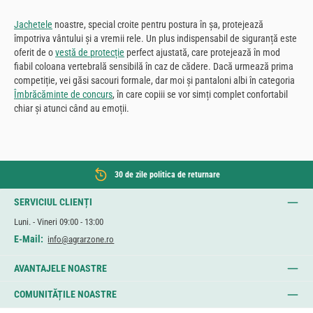
Jachetele
noastre, special croite pentru postura în șa, protejează
împotriva vântului și a vremii rele. Un plus indispensabil de siguranță este
oferit de o
vestă de protecție
perfect ajustată, care protejează în mod
fiabil coloana vertebrală sensibilă în caz de cădere. Dacă urmează prima
competiție, vei găsi sacouri formale, dar moi și pantaloni albi în categoria
Îmbrăcăminte de concurs
, în care copiii se vor simți complet confortabil
chiar și atunci când au emoții.
30 de zile politica de returnare
SERVICIUL CLIENȚI
Luni. - Vineri 09:00 - 13:00
E-Mail:
info@agrarzone.ro
AVANTAJELE NOASTRE
COMUNITĂȚILE NOASTRE