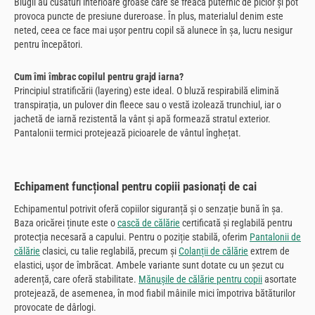
Blugii au cusături interioare groase care se freacă puternic de picior și pot
provoca puncte de presiune dureroase. În plus, materialul denim este
neted, ceea ce face mai ușor pentru copil să alunece în șa, lucru nesigur
pentru începători.
Cum îmi îmbrac copilul pentru grajd iarna?
Principiul stratificării (layering) este ideal. O bluză respirabilă elimină
transpirația, un pulover din fleece sau o vestă izolează trunchiul, iar o
jachetă de iarnă rezistentă la vânt și apă formează stratul exterior.
Pantalonii termici protejează picioarele de vântul înghețat.
Echipament funcțional pentru copiii pasionați de cai
Echipamentul potrivit oferă copiilor siguranță și o senzație bună în șa.
Baza oricărei ținute este o
cască de călărie
certificată și reglabilă pentru
protecția necesară a capului. Pentru o poziție stabilă, oferim
Pantalonii de
călărie
clasici, cu talie reglabilă, precum și
Colanții de călărie
extrem de
elastici, ușor de îmbrăcat. Ambele variante sunt dotate cu un șezut cu
aderență, care oferă stabilitate.
Mănușile de călărie pentru copii
asortate
protejează, de asemenea, în mod fiabil mâinile mici împotriva bătăturilor
provocate de dârlogi.