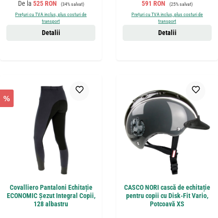
Preț de vânzare:
Preț obișnuit:
Preț de vânzare:
Preț obișnuit:
De la
525 RON
591 RON
(34% salvat)
(25% salvat)
Prețuri cu TVA inclus, plus costuri de
Prețuri cu TVA inclus, plus costuri de
transport
transport
Detalii
Detalii
%
Covalliero Pantaloni Echitație
CASCO NORI cască de echitație
ECONOMIC Șezut Integral Copii,
pentru copii cu Disk-Fit Vario,
128 albastru
Potcoavă XS