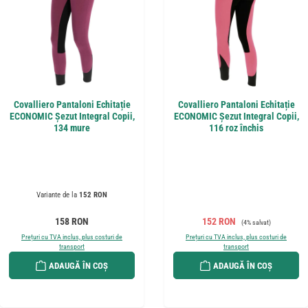
Covalliero Pantaloni Echitație
Covalliero Pantaloni Echitație
ECONOMIC Șezut Integral Copii,
ECONOMIC Șezut Integral Copii,
134 mure
116 roz închis
Variante de la
152 RON
Preț obișnuit:
Preț de vânzare:
Preț obișnuit:
158 RON
152 RON
(4% salvat)
Prețuri cu TVA inclus, plus costuri de
Prețuri cu TVA inclus, plus costuri de
transport
transport
ADAUGĂ ÎN COȘ
ADAUGĂ ÎN COȘ