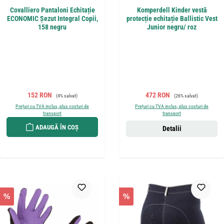
Covalliero Pantaloni Echitație
Komperdell Kinder vestă
ECONOMIC Șezut Integral Copii,
protecție echitație Ballistic Vest
158 negru
Junior negru/ roz
Preț de vânzare:
Preț obișnuit:
Preț de vânzare:
Preț obișnuit:
152 RON
472 RON
(4% salvat)
(26% salvat)
Prețuri cu TVA inclus, plus costuri de
Prețuri cu TVA inclus, plus costuri de
transport
transport
ADAUGĂ ÎN COȘ
Detalii
%
%