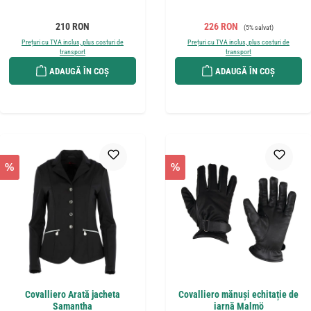
Preț obișnuit:
Preț de vânzare:
Preț obișnuit:
210 RON
226 RON
(5% salvat)
Prețuri cu TVA inclus, plus costuri de
Prețuri cu TVA inclus, plus costuri de
transport
transport
ADAUGĂ ÎN COȘ
ADAUGĂ ÎN COȘ
%
%
Covalliero Arată jacheta
Covalliero mănuși echitație de
Samantha
iarnă Malmö