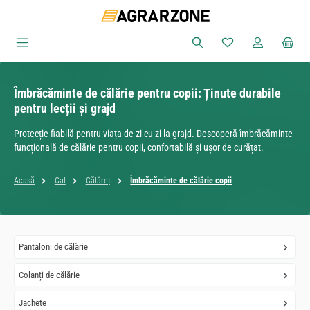
Sari la conținutul principal
Aveți 0 articole din
Îmbrăcăminte de călărie pentru copii: Ținute durabile
pentru lecții și grajd
Protecție fiabilă pentru viața de zi cu zi la grajd. Descoperă îmbrăcăminte
funcțională de călărie pentru copii, confortabilă și ușor de curățat.
Acasă
Cal
Călăreț
Îmbrăcăminte de călărie copii
Pantaloni de călărie
Colanți de călărie
Jachete