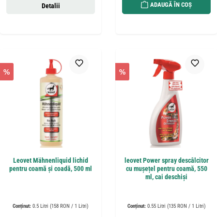
ADAUGĂ ÎN COȘ
Detalii
%
%
Leovet Mähnenliquid lichid
leovet Power spray descâlcitor
pentru coamă și coadă, 500 ml
cu mușețel pentru coamă, 550
ml, cai deschiși
Conținut:
0.5 Litri
(158 RON / 1 Litri)
Conținut:
0.55 Litri
(135 RON / 1 Litri)