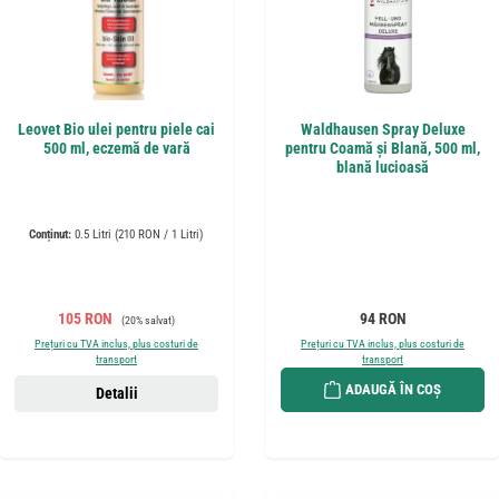
Leovet Bio ulei pentru piele cai
Waldhausen Spray Deluxe
500 ml, eczemă de vară
pentru Coamă și Blană, 500 ml,
blană lucioasă
Conținut:
0.5 Litri
(210 RON / 1 Litri)
Preț de vânzare:
Preț obișnuit:
Preț obișnuit:
105 RON
94 RON
(20% salvat)
Prețuri cu TVA inclus, plus costuri de
Prețuri cu TVA inclus, plus costuri de
transport
transport
ADAUGĂ ÎN COȘ
Detalii