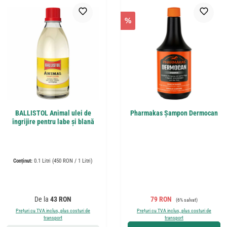
%
BALLISTOL Animal ulei de
Pharmakas Şampon Dermocan
îngrijire pentru labe și blană
Conținut:
0.1 Litri
(450 RON / 1 Litri)
Preț obișnuit:
Preț de vânzare:
Preț obișnuit:
De la
43 RON
79 RON
(6% salvat)
Prețuri cu TVA inclus, plus costuri de
Prețuri cu TVA inclus, plus costuri de
transport
transport