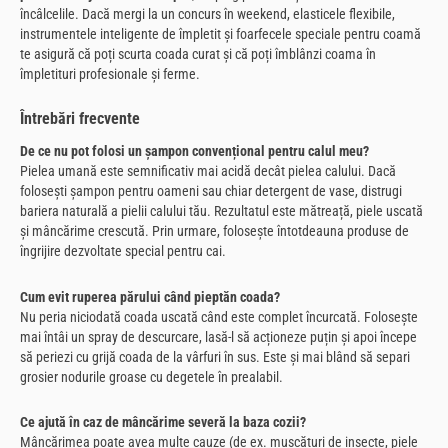
încâlcelile. Dacă mergi la un concurs în weekend, elasticele flexibile,
instrumentele inteligente de împletit și foarfecele speciale pentru coamă
te asigură că poți scurta coada curat și că poți îmblânzi coama în
împletituri profesionale și ferme.
Întrebări frecvente
De ce nu pot folosi un șampon convențional pentru calul meu?
Pielea umană este semnificativ mai acidă decât pielea calului. Dacă
folosești șampon pentru oameni sau chiar detergent de vase, distrugi
bariera naturală a pielii calului tău. Rezultatul este mătreață, piele uscată
și mâncărime crescută. Prin urmare, folosește întotdeauna produse de
îngrijire dezvoltate special pentru cai.
Cum evit ruperea părului când pieptăn coada?
Nu peria niciodată coada uscată când este complet încurcată. Folosește
mai întâi un spray de descurcare, lasă-l să acționeze puțin și apoi începe
să periezi cu grijă coada de la vârfuri în sus. Este și mai blând să separi
grosier nodurile groase cu degetele în prealabil.
Ce ajută în caz de mâncărime severă la baza cozii?
Mâncărimea poate avea multe cauze (de ex. mușcături de insecte, piele