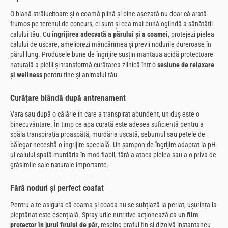
O blană strălucitoare și o coamă plină și bine așezată nu doar că arată
frumos pe terenul de concurs, ci sunt și cea mai bună oglindă a sănătății
calului tău. Cu
îngrijirea adecvată a părului și a coamei
, protejezi pielea
calului de uscare, ameliorezi mâncărimea și previi nodurile dureroase în
părul lung. Produsele bune de îngrijire susțin mantaua acidă protectoare
naturală a pielii și transformă curățarea zilnică într-o
sesiune de relaxare
și wellness
pentru tine și animalul tău.
Curățare blândă după antrenament
Vara sau după o călărie în care a transpirat abundent, un duș este o
binecuvântare. În timp ce apa curată este adesea suficientă pentru a
spăla transpirația proaspătă, murdăria uscată, sebumul sau petele de
bălegar necesită o îngrijire specială. Un șampon de îngrijire adaptat la pH-
ul calului spală murdăria în mod fiabil, fără a ataca pielea sau a o priva de
grăsimile sale naturale importante.
Fără noduri și perfect coafat
Pentru a te asigura că coama și coada nu se subțiază la periat, ușurința la
pieptănat este esențială. Spray-urile nutritive acționează ca un
film
protector în jurul firului de păr
, resping praful fin și dizolvă instantaneu