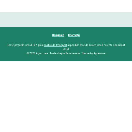
Compania
Informații
Toate prețurile includ TVA plus
costuri de transport
și posibile taxe de livrare, dacă nu este specificat
altfel.
© 2026 Agrarzone - Toate drepturile rezervate. Theme by Agrarzone