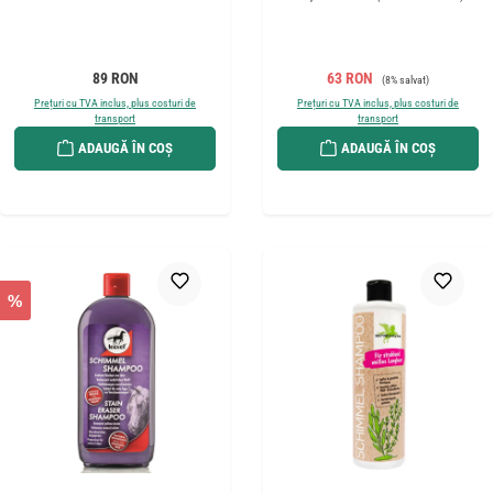
Preț obișnuit:
Preț de vânzare:
Preț obișnuit:
89 RON
63 RON
(8% salvat)
Prețuri cu TVA inclus, plus costuri de
Prețuri cu TVA inclus, plus costuri de
transport
transport
ADAUGĂ ÎN COȘ
ADAUGĂ ÎN COȘ
%