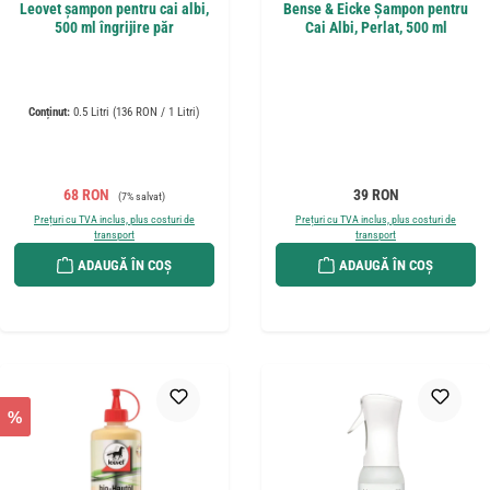
Leovet șampon pentru cai albi,
Bense & Eicke Șampon pentru
500 ml îngrijire păr
Cai Albi, Perlat, 500 ml
Conținut:
0.5 Litri
(136 RON / 1 Litri)
Preț de vânzare:
Preț obișnuit:
Preț obișnuit:
68 RON
39 RON
(7% salvat)
Prețuri cu TVA inclus, plus costuri de
Prețuri cu TVA inclus, plus costuri de
transport
transport
ADAUGĂ ÎN COȘ
ADAUGĂ ÎN COȘ
%