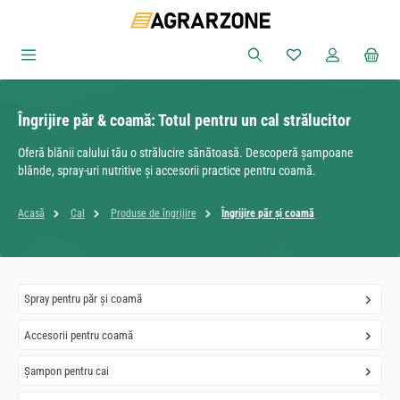
Sari la conținutul principal
Aveți 0 articole din
Îngrijire păr & coamă: Totul pentru un cal strălucitor
Oferă blănii calului tău o strălucire sănătoasă. Descoperă șampoane
blânde, spray-uri nutritive și accesorii practice pentru coamă.
Acasă
Cal
Produse de îngrijire
Îngrijire păr și coamă
Spray pentru păr și coamă
Accesorii pentru coamă
Șampon pentru cai