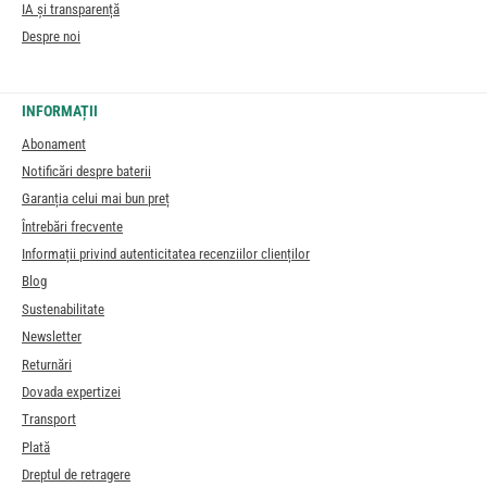
IA și transparență
Despre noi
INFORMAȚII
Abonament
Notificări despre baterii
Garanția celui mai bun preț
Întrebări frecvente
Informații privind autenticitatea recenziilor clienților
Blog
Sustenabilitate
Newsletter
Returnări
Dovada expertizei
Transport
Plată
Dreptul de retragere