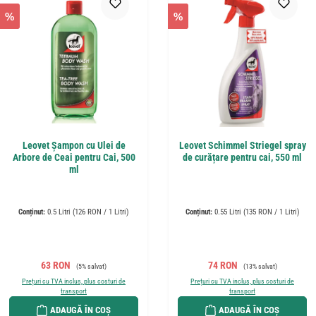
%
%
Leovet Șampon cu Ulei de
Leovet Schimmel Striegel spray
Arbore de Ceai pentru Cai, 500
de curățare pentru cai, 550 ml
ml
Conținut:
0.5 Litri
(126 RON / 1 Litri)
Conținut:
0.55 Litri
(135 RON / 1 Litri)
Preț de vânzare:
Preț obișnuit:
Preț de vânzare:
Preț obișnuit:
63 RON
74 RON
(5% salvat)
(13% salvat)
Prețuri cu TVA inclus, plus costuri de
Prețuri cu TVA inclus, plus costuri de
transport
transport
ADAUGĂ ÎN COȘ
ADAUGĂ ÎN COȘ