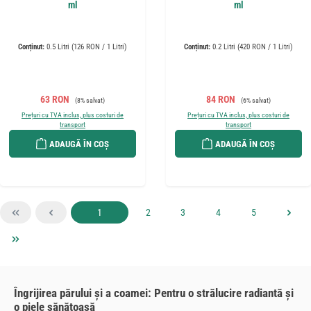
ml
ml
Conținut:
0.5 Litri
(126 RON / 1 Litri)
Conținut:
0.2 Litri
(420 RON / 1 Litri)
Preț de vânzare:
Preț obișnuit:
Preț de vânzare:
Preț obișnuit:
63 RON
84 RON
(8% salvat)
(6% salvat)
Prețuri cu TVA inclus, plus costuri de
Prețuri cu TVA inclus, plus costuri de
transport
transport
ADAUGĂ ÎN COȘ
ADAUGĂ ÎN COȘ
Pagina
Pagina
Pagina
Pagina
Pagina
1
2
3
4
5
Îngrijirea părului și a coamei: Pentru o strălucire radiantă și
o piele sănătoasă