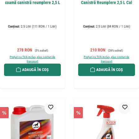
coamă canistră reumplere 2,5 L
Canistră Reumplere 2,5 L Cal
Conținut:
2.5 Litri
(111 RON / 1 Litri)
Conținut:
2.5 Litri
(84 RON / 1 Litri)
Preț de vânzare:
Preț obișnuit:
Preț de vânzare:
Preț obișnuit:
278 RON
210 RON
(5% salvat)
(26% salvat)
Prețuri cu TVA inclus, plus costuri de
Prețuri cu TVA inclus, plus costuri de
transport
transport
ADAUGĂ ÎN COȘ
ADAUGĂ ÎN COȘ
%
%