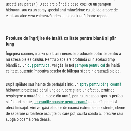
uscată sau paraziți). O spălare blândă a bazei cozii cu un șampon
hidratant sau cu un spray special anti-mâncărime cu ulei de arbore de
ceai sau aloe vera calmează adesea pielea iritată foarte repede.
Produse de îngrijire de înaltă calitate pentru blană și păr
lung
Îngrijirea coamei, a cozii și a blănii necesită produsele potrivite pentru a
nu stresa pielea calului. Pentru o spălare profundă și în același timp
blândă cu un
duș pentru cai
, vei găsi la noi
șampon pentru cai
de înaltă
calitate, puternic împotriva petelor de bălegar și care hidratează pielea.
După spălare sau înainte de periajul zilnic, un
spray pentru păr și coamă
hidratant protejează părul lung de rupere și are un efect puternic de
respingere a murdăriei. În cele din urmă, pentru un aspect sportiv perfect
și tăieturi curate,
accesoriile noastre pentru coamă
testate în practică
oferă finisajul. Aici vei găsi elastice de coamă extrem de rezistente, cleme
de separare și foarfece ascuțite cu care poți scurta coada cu precizie sau
subția o coamă prea deasă.