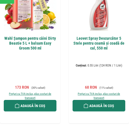
Wahl Șampon pentru câini Dirty
Leovet Spray Descurcător 5
Beastie 5 L + balsam Easy
Stele pentru coamă și coadă de
Groom 500 ml
cal, 550 ml
Conținut:
0.55 Litri
(124 RON / 1 Litri)
Preț de vânzare:
Preț obișnuit:
Preț de vânzare:
Preț obișnuit:
173 RON
68 RON
(30% salvat)
(11% salvat)
Prețuri cu TVA inclus, plus costuri de
Prețuri cu TVA inclus, plus costuri de
transport
transport
ADAUGĂ ÎN COȘ
ADAUGĂ ÎN COȘ