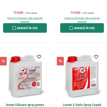
Preț de vânzare:
Preț obișnuit:
Preț de vânzare:
Preț obișnuit:
79 RON
74 RON
(15% salvat)
(13% salvat)
Prețuri cu TVA inclus, plus costuri de
Prețuri cu TVA inclus, plus costuri de
transport
transport
ADAUGĂ ÎN COȘ
ADAUGĂ ÎN COȘ
%
%
leovet Silkcare spray pentru
Leovet 5-Stele Spray Coamă