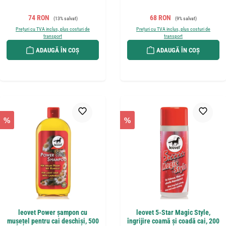
Preț de vânzare:
Preț obișnuit:
Preț de vânzare:
Preț obișnuit:
74 RON
68 RON
(13% salvat)
(9% salvat)
Prețuri cu TVA inclus, plus costuri de
Prețuri cu TVA inclus, plus costuri de
transport
transport
ADAUGĂ ÎN COȘ
ADAUGĂ ÎN COȘ
%
%
leovet Power șampon cu
leovet 5-Star Magic Style,
mușețel pentru cai deschiși, 500
îngrijire coamă și coadă cai, 200