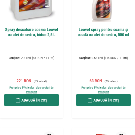
Spray descâlcire coamă Leovet
Leovet spray pentru coamă și
cu ulei de cedru, bidon 2,5 L
coadă cu ulei de cedru, 550 ml
Conținut:
2.5 Litri
(88 RON / 1 Litri)
Conținut:
0.55 Litri
(115 RON / 1 Litri)
Preț de vânzare:
Preț obișnuit:
Preț de vânzare:
Preț obișnuit:
221 RON
63 RON
(6% salvat)
(2% salvat)
Prețuri cu TVA inclus, plus costuri de
Prețuri cu TVA inclus, plus costuri de
transport
transport
ADAUGĂ ÎN COȘ
ADAUGĂ ÎN COȘ