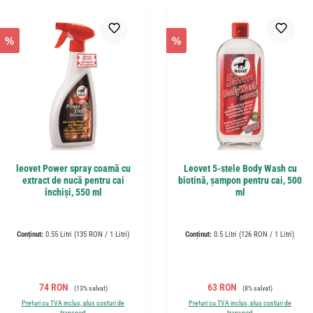
%
%
leovet Power spray coamă cu
Leovet 5-stele Body Wash cu
extract de nucă pentru cai
biotină, șampon pentru cai, 500
închiși, 550 ml
ml
Conținut:
0.55 Litri
(135 RON / 1 Litri)
Conținut:
0.5 Litri
(126 RON / 1 Litri)
Preț de vânzare:
Preț obișnuit:
Preț de vânzare:
Preț obișnuit:
74 RON
63 RON
(13% salvat)
(8% salvat)
Prețuri cu TVA inclus, plus costuri de
Prețuri cu TVA inclus, plus costuri de
transport
transport